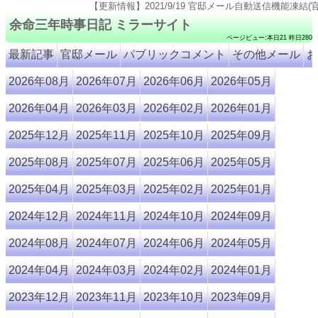
【更新情報】2021/9/19 官邸メール自動送信機能凍結(官邸のページ仕様変更
余命三年時事日記 ミラーサイト
ページビュー:本日21 昨日280
最新記事
官邸メール
パブリックコメント
その他メール
お
2026年08月
2026年07月
2026年06月
2026年05月
2026年04月
2026年03月
2026年02月
2026年01月
2025年12月
2025年11月
2025年10月
2025年09月
2025年08月
2025年07月
2025年06月
2025年05月
2025年04月
2025年03月
2025年02月
2025年01月
2024年12月
2024年11月
2024年10月
2024年09月
2024年08月
2024年07月
2024年06月
2024年05月
2024年04月
2024年03月
2024年02月
2024年01月
2023年12月
2023年11月
2023年10月
2023年09月