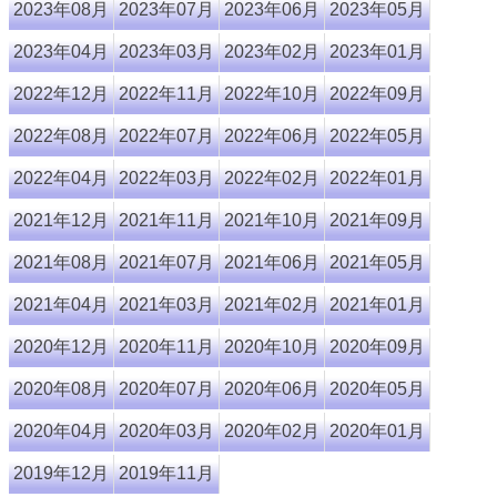
2023年08月
2023年07月
2023年06月
2023年05月
2023年04月
2023年03月
2023年02月
2023年01月
2022年12月
2022年11月
2022年10月
2022年09月
2022年08月
2022年07月
2022年06月
2022年05月
2022年04月
2022年03月
2022年02月
2022年01月
2021年12月
2021年11月
2021年10月
2021年09月
2021年08月
2021年07月
2021年06月
2021年05月
2021年04月
2021年03月
2021年02月
2021年01月
2020年12月
2020年11月
2020年10月
2020年09月
2020年08月
2020年07月
2020年06月
2020年05月
2020年04月
2020年03月
2020年02月
2020年01月
2019年12月
2019年11月