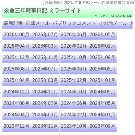
【更新情報】2021/9/19 官邸メール自動送信機能凍結(官邸のページ仕様変
余命三年時事日記 ミラーサイト
ページビュー:本日202 昨日347
最新記事
官邸メール
パブリックコメント
その他メール
お
2026年08月
2026年07月
2026年06月
2026年05月
2026年04月
2026年03月
2026年02月
2026年01月
2025年12月
2025年11月
2025年10月
2025年09月
2025年08月
2025年07月
2025年06月
2025年05月
2025年04月
2025年03月
2025年02月
2025年01月
2024年12月
2024年11月
2024年10月
2024年09月
2024年08月
2024年07月
2024年06月
2024年05月
2024年04月
2024年03月
2024年02月
2024年01月
2023年12月
2023年11月
2023年10月
2023年09月