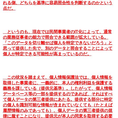
れる側、どちらを基準に容易照合性を判断するのかという
点だ。
　というのも、現在では民間事業者のIT化によって、通常
の業務従事者の能力で照合できる範囲が拡大している。
「このデータを切り離せば個人を特定できないだろう」と
思って提供した先で、別のデータと照合することによって
個人が特定できる可能性が高まっているのだ。
　この状況を踏まえて、個人情報保護法では、個人情報を
取得した事業者に、一義的に、本人の権利利益を保護する
義務を課している（提供元基準）。したがって、個人情報
データベース等の一部を提供するのであれば、それはすべ
て個人データの第三者提供にあたる。提供する部分に特定
の個人を識別可能な情報が含まれていなくても（たとえば
履歴情報のみであっても）、個人データの第三者提供の規
律に服すことになり、提供元が本人の同意を取得する必要