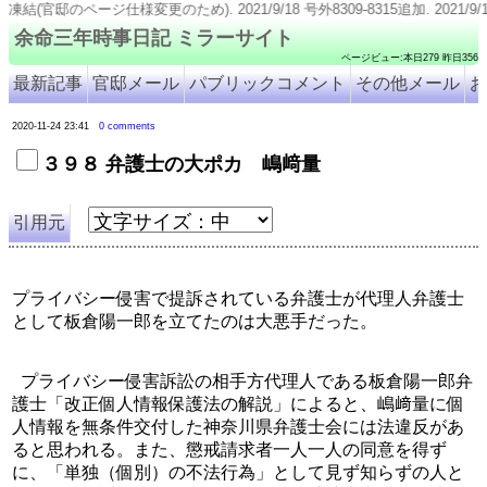
のため). 2021/9/18 号外8309-8315追加. 2021/9/11 号外8316追加. 2021
余命三年時事日記 ミラーサイト
ページビュー:本日279 昨日356
最新記事
官邸メール
パブリックコメント
その他メール
お
2020-11-24 23:41
0 comments
３９８ 弁護士の大ポカ 嶋﨑量
引用元
プライバシー侵害で提訴されている弁護士が代理人弁護士
として板倉陽一郎を立てたのは大悪手だった。
  プライバシー侵害訴訟の相手方代理人である板倉陽一郎弁
護士「改正個人情報保護法の解説」によると、嶋﨑量に個
人情報を無条件交付した神奈川県弁護士会には法違反があ
ると思われる。また、懲戒請求者一人一人の同意を得ず
に、「単独（個別）の不法行為」として見ず知らずの人と