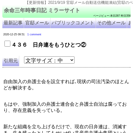
【更新情報】2021/9/19 官邸メール自動送信機能凍結(官邸のページ仕様変更のため). 2
余命三年時事日記 ミラーサイト
ページビュー:本日287 昨日356
最新記事
官邸メール
パブリックコメント
その他メール
お
2020-12-25 09:51
1 comment
４３６ 日弁連をもうひとつ②
引用元
自由加入の弁護士会を設立すれば､現状の司法汚染のほとん
どが解決する。
もはや、強制加入の弁護士連合会と弁護士自治は腐ってお
り、存在意義を失っている。
新たな組織を立ち上げるだけで、現在の日弁連は、消滅す
る。生き残ったとしてもせいぜい共産党弁護士集団という