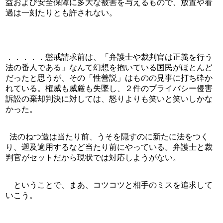
益および安全保障に多大な被害を与えるもので、放置や看
過は一刻たりとも許されない。
．．．．．懲戒請求前は、「弁護士や裁判官は正義を行う
法の番人である」なんて幻想を抱いている国民がほとんど
だったと思うが、その「性善説」はものの見事に打ち砕か
れている。権威も威厳も失墜し、２件のプライバシー侵害
訴訟の棄却判決に対しては、怒りよりも笑いと笑いしかな
かった。
  法のねつ造は当たり前、うそを隠すのに新たに法をつく
り、遡及適用するなど当たり前にやっている。弁護士と裁
判官がセットだから現状では対応しようがない。
　ということで、まあ、コツコツと相手のミスを追求して
いこう。