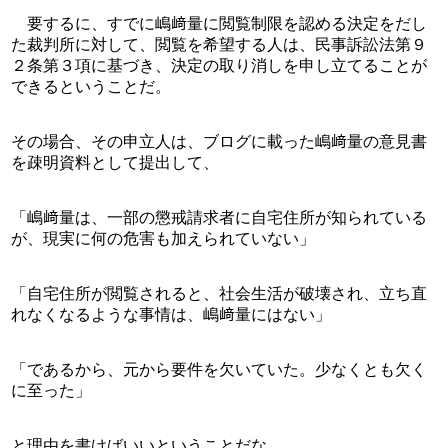
　要するに、すでに嶋﨑量に閲覧制限を認める決定をだし
た裁判所に対して、閲覧を希望する人は、民事訴訟法第９
２条第３項に基づき、決定の取り消しを申し立てることが
できるということだ。
その場合、その申立人は、ブログに載った嶋﨑量の意見書
を疎明資料として提出して、
「嶋﨑量は、一部の懲戒請求者に自宅住所が知られている
が、現実に何の危害も加えられていない」
「自宅住所が閲覧されると、社会生活が破壊され、立ち直
れなくなるような事情は、嶋﨑量にはない」
「であるから、元から要件を欠いていた。少なくとも欠く
に至った」
と理由を書けばいいということだな。