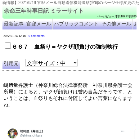
報】2021/9/19 官邸メール自動送信機能凍結(官邸のページ仕様変更のため). 2021/9/18 号外8
余命三年時事日記 ミラーサイト
ページビュー:本日187 昨日280
最新記事
官邸メール
パブリックコメント
その他メール
お
2022-01-24 12:46
0 comments
６６７ 血祭り＝ヤクザ顔負けの強制執行
引用元
嶋﨑量弁護士（神奈川総合法律事務所　神奈川県弁護士会
所属）によると、ヤクザ顔負けは誉め言葉だそうです。と
いうことは、血祭りもそれに付随してよい言葉になります
ね。