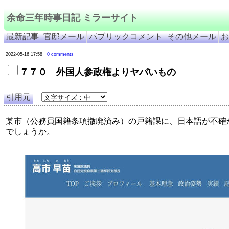
余命三年時事日記 ミラーサイト
最新記事
官邸メール
パブリックコメント
その他メール
お
2022-05-16 17:58
0 comments
７７０ 外国人参政権よりヤバいもの
引用元
某市（公務員国籍条項撤廃済み）の戸籍課に、日本語が不確
でしょうか。