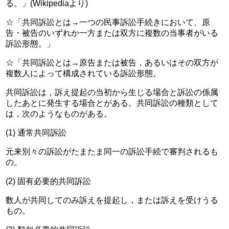
る。」(Wikipediaより)
☆「共同訴訟とは→一つの民事訴訟手続きにおいて、原
告・被告のいずれか一方または双方に複数の当事者がいる
訴訟形態。」
☆「共同訴訟とは→原告または被告，あるいはその双方が
複数人によって構成されている訴訟形態。
共同訴訟は，訴え提起の当初から生じる場合と訴訟の係属
したあとに発生する場合とがある。共同訴訟の種類として
は，次のようなものがある。
(1) 通常共同訴訟
元来別々の訴訟がたまたま同一の訴訟手続で審判されるも
の。
(2) 固有必要的共同訴訟
数人が共同してのみ訴えを提起し，または訴えを受けうる
もの。