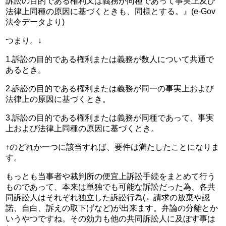
訴訟の目的である権利又は義務が同種であって事実上及び
法律上同種の原因に基づくときも、同様とする。』(e-Gov
法令データより)
つまり。↓
1.訴訟の目的である権利または義務が数人について共通で
あるとき。
2.訴訟の目的である権利または義務が同一の事実上および
法律上の原因に基づくとき。
3.訴訟の目的である権利または義務が同種であって、事実
上および法律上同種の原因に基づくとき。
↑のどれか一つに該当すれば、要件は満たしたことになりま
す。
もっとも当事者や裁判所の便宜上訴訟手続をまとめて行う
ものであって、本来は単独でも可能な訴訟だった為、各共
同訴訟人はそれぞれ独立した訴訟行為(←請求の放棄や認
諾、自白、訴えの取下げなど)が出来ます。弁論の分離とか
いうやつですね。その効力も他の共同訴訟人に及ぼす事は