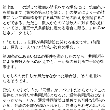
第七条　一の訴えで数個の請求をする場合には、第四条か
ら前条まで（第六条第三項を除く。）の規定により一の請
求について管轄権を有する裁判所にその訴えを提起するこ
とができる。ただし、数人からの又は数人に対する訴えに
ついては、第三十八条前段に定める場合に限る。』(e-Gov
法令データより)
↑『ただし、』以降が共同訴訟に関わる条文です。(前段
は、原告は一人だけど請求が複数の場合。)
第38条の1.あるいは2.の要件を満たしたのなら、共同訴訟
による複数人からの訴えでも、一か所の裁判所で手続が出
来ます。
しかし3.の要件しか満たせなかった場合は、その適用外に
なるそうです。
(恐らくですが、3.の『同種』がアバウトだからかな？この
要件だけを満たす共同訴訟となると、通常共同訴訟になり
そうだから、とか。通常共同訴訟は単独でも可能な訴訟の
ため、弁論の分離が認められるし、判決もそれぞれ出され