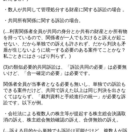
・数人が共同して管理処分する財産に関する訴訟の場合 。
・共同所有関係に関する訴訟の場合。
(…利害関係者全員が共同の身分とか共有の財産とか所有物
を持っているので、関係者が一人でも欠けると訴えが起こ
せない、だから単独での訴えも許されず、だから判決も矛
盾が生じないように統一する必要のある案件てことかな？
私ごときにはさっぱり判らず。)
(3)の類似必要的共同訴訟は、「訴訟共同の必要」は必要無
いけど、「合一確定の必要」は必要です。
関係者全員が当事者となる必要も無いし、単独での訴訟も
できる案件だけど、共同で訴えた以上は同じ判決を出さな
くてはならず、「裁判資料と手続進行の統一」が必要な訴
訟です。以下が例。
・会社法による複数人の株主等が提起する株主総会決議取
消の訴え、株主総会無効確認の訴え、合併無効の訴え。
(…訴える目的から単独でも訴訟は可能だけど、複数人が訴