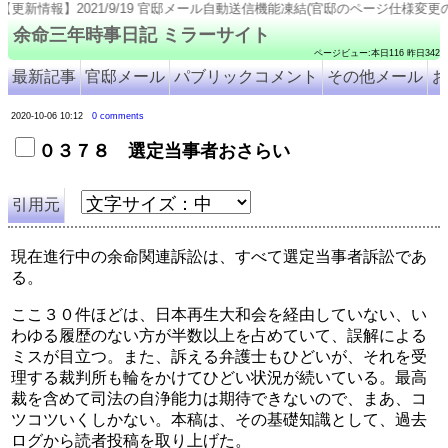
9/19 官邸メール自動送信機能凍結(官邸のページ仕様変更のため). 2021/9/18 号外8309-8315
余命三年時事日記 ミラーサイト
ページビュー:本日116 昨日342
最新記事
官邸メール
パブリックコメント
その他メール
お
2020-10-06 10:12
0 comments
０３７８ 選定当事者おさらい
引用元
現在進行中の余命関連訴訟は、すべて選定当事者訴訟であ
る。
ここ３０件ほどは、日本再生大和会を経由していない、い
わゆる履歴のない方が半数以上を占めていて、誤解による
ミスが目立つ。また、訴える弁護士もひどいが、それを受
理する裁判所も輪をかけてひどい状況が続いている。最高
裁を含めて司法の自浄能力は期待できないので、まあ、コ
ツコツいくしかない。本稿は、その基礎知識として、過去
ログから読者投稿を取り上げた。