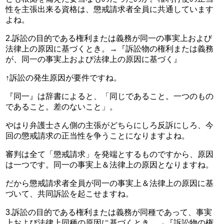
性を主張出来る資格は、懲戒請求者全員に共通しています
よね。
2.訴訟の目的である権利または義務が同一の事実上および
法律上の原因に基づくとき。→『訴訟物の権利または義務
が、同一の事実上および法律上の原因に基づく』
↑訴訟の発生原因が要件ですね。
『同一』は辞書によると、「同じであること。一つのもの
であること。差のないこと」。
やはり弁護士さん側の主張がどちらにしろ反訴にしろ、今
回の懲戒請求の正当性を争うことになりますよね。
審判は全て「懲戒請求」を発端とするものですから、原因
は一つです。同一の事実上＆法律上の原因となりますね。
だから懲戒請求者全員が同一の事実上＆法律上の原因に基
づいて、共同訴訟を起こせますね。
3.訴訟の目的である権利または義務が同種であって、事実
上および法律上同種の原因に基づくとき。→『訴訟物の権