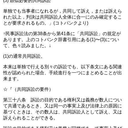
(3) 類似必要的共同訴訟
単独でも当事者になれるが，共同して訴え，または訴えら
れた以上，判決は共同訴訟人全体に合一にのみ確定するこ
とが要求されるもの。」(コトバンクより)
↑民事訴訟法の第38条から第41条に「共同訴訟」の規定が
あります。上のコトバンク辞書引用にある(1)〜(3)につい
て、色々読みました。↓
(1)の通常共同訴訟。
本来は単独で行える別々の訴訟でも、以下条文にある関連
性が認められた場合、手続進行を一つにまとめることが出
来ます。
☆『（共同訴訟の要件）
第三十八条　訴訟の目的である権利又は義務が数人につい
て共通であるとき、又は同一の事実上及び法律上の原因に
基づくときは、その数人は、共同訴訟人として訴え、又は
訴えられることができる。