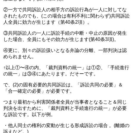
②一方で共同訴訟人の相手方の訴訟行為が一人に対してな
されたものでも、(この場合は有利不利に関わらず)共同訴訟
人全員に効力が生じます（第40条2項）。
③共同訴訟人の一人に訴訟手続の中断・中止の原因が発生
した場合、全員にもその効力が生じます(第40条3項)。
④更に、別々の訴訟扱いとなる弁論の分離、一部判決は認
められません。
↑以上①〜④の内、「裁判資料の統一」は①②、「手続進行
の統一」は③④にあたります。だそーです。
で、(2)の固有必要的共同訴訟は、「訴訟共同の必要」＆
「合一確定の必要」が必要です。
つまり最初から利害関係者全員が当事者となること＆同じ
判決を出すために、「裁判資料と手続進行の統一」が必要
な訴訟です。以下が例。
・他人同士の権利の変動が生じる形成訴訟の場合 。(離婚の
訴えなど。)