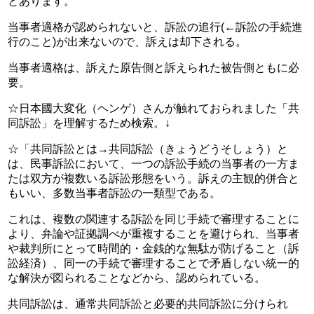
とあります。
当事者適格が認められないと、訴訟の追行(←訴訟の手続進
行のこと)が出来ないので、訴えは却下される。
当事者適格は、訴えた原告側と訴えられた被告側ともに必
要。
☆日本國大変化（ヘンゲ）さんが触れておられました「共
同訴訟」を理解するため検索。↓
☆「共同訴訟とは→共同訴訟（きょうどうそしょう）と
は、民事訴訟において、一つの訴訟手続の当事者の一方ま
たは双方が複数いる訴訟形態をいう。訴えの主観的併合と
もいい、多数当事者訴訟の一類型である。
これは、複数の関連する訴訟を同じ手続で審理することに
より、弁論や証拠調べが重複することを避けられ、当事者
や裁判所にとって時間的・金銭的な無駄が防げること（訴
訟経済）、同一の手続で審理することで矛盾しない統一的
な解決が図られることなどから、認められている。
共同訴訟は、通常共同訴訟と必要的共同訴訟に分けられ