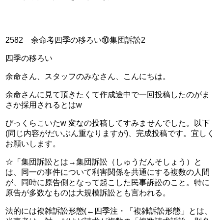
2582　余命考四季の移ろい⑩集団訴訟2
四季の移ろい
余命さん、スタッフのみなさん、こんにちは。
余命さんに見て頂きたくて作成途中で一回投稿したのがま
さか採用されるとはw
びっくらこいたw 変なの投稿してすみませんでした。以下
(同じ内容がだいぶん重なりますが)、完成投稿です。宜しく
お願いします。
☆「集団訴訟とは→集団訴訟（しゅうだんそしょう）と
は、同一の事件について利害関係を共通にする複数の人間
が、同時に原告側となって起こした民事訴訟のこと。特に
原告が多数なものは大規模訴訟とも言われる。
法的には複雑訴訟形態(←四季注・「複雑訴訟形態」とは、