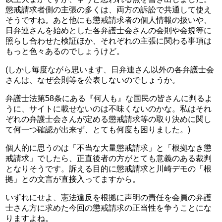
懲戒請求者側の主張の多くは、両方の訴訟で共通して使え
そうですね。あと他にも懲戒請求者の個人情報の扱いや、
日弁連さんを始めとした各弁護士会さんの会則や会規等に
照らし合わせた検証ほか、それぞれの主張に関わる事項は
もっと色々あるのでしょうけど。
(しかし毎度ながら思います、日弁連さん以外の各弁護士会
さんは、なぜ会則等を公表しないのでしょうか。
弁護士法第58条にある『何人も』な国民の皆さんに判るよ
うに、サイトに載せないのは不味くないのかな。私はそれ
ぞれの弁護士会さんが定める懲戒請求等の取り決めに関し
て何一つ確認が出来ず、とても何度も困りました。)
個人的に思うのは「不当な大量懲戒請求」と「根拠なき懲
戒請求」でしたら、正直後者の方がとても意義のある裁判
となりそうです。訴える目的に懲戒請求と川崎デモの「根
拠」との文言が直接入ってますから。
いずれにせよ、憲法違反を根拠に声明の責任を会員の弁護
士さん方に求めた今回の懲戒請求の正当性を争うことにな
りますよね。