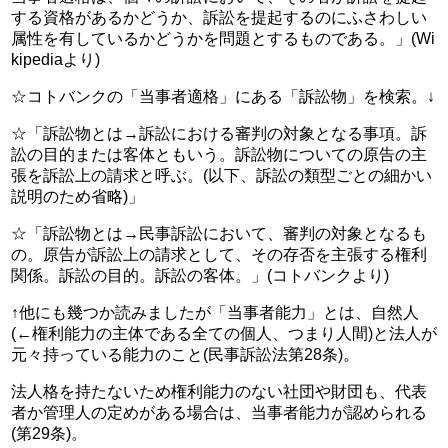
する資格があるかどうか、訴訟を提起するのにふさわしい
属性を有しているかどうかを問題とするものである。」(Wi
kipediaより)
☆コトバンクの「当事者適格」にある「訴訟物」を検索。↓
☆「訴訟物とは→訴訟における審判の対象となる事項。訴
訟の目的または客体ともいう。訴訟物についての原告の主
張を訴訟上の請求と呼ぶ。(以下、訴訟の類型ごとの細かい
説明のため省略)」
☆「訴訟物とは→民事訴訟において、審判の対象となるも
の。原告が訴訟上の請求として、その存否を主張する権利
関係。訴訟の目的。訴訟の客体。」(コトバンクより)
↑他にも幾つか読みましたが「当事者能力」とは、自然人
(←権利能力の主体である全ての個人、つまり人間)と法人が
元々持っている能力のこと(民事訴訟法第28条)。
法人格を持たないため権利能力のない社団や財団も、代表
者か管理人の定めがある場合は、当事者能力が認められる
(第29条)。