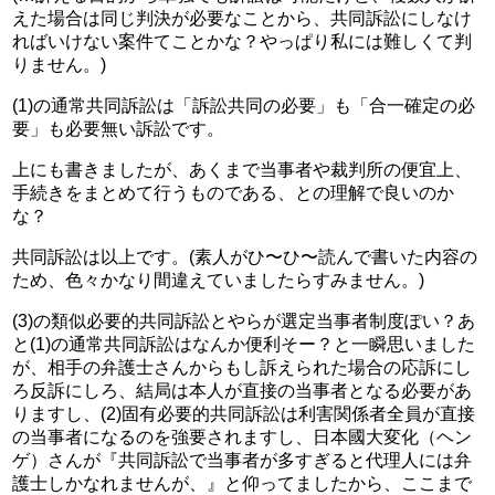
えた場合は同じ判決が必要なことから、共同訴訟にしなけ
ればいけない案件てことかな？やっぱり私には難しくて判
りません。)
(1)の通常共同訴訟は「訴訟共同の必要」も「合一確定の必
要」も必要無い訴訟です。
上にも書きましたが、あくまで当事者や裁判所の便宜上、
手続きをまとめて行うものである、との理解で良いのか
な？
共同訴訟は以上です。(素人がひ〜ひ〜読んで書いた内容の
ため、色々かなり間違えていましたらすみません。)
(3)の類似必要的共同訴訟とやらが選定当事者制度ぽい？あ
と(1)の通常共同訴訟はなんか便利そー？と一瞬思いました
が、相手の弁護士さんからもし訴えられた場合の応訴にし
ろ反訴にしろ、結局は本人が直接の当事者となる必要があ
りますし、(2)固有必要的共同訴訟は利害関係者全員が直接
の当事者になるのを強要されますし、日本國大変化（ヘン
ゲ）さんが『共同訴訟で当事者が多すぎると代理人には弁
護士しかなれませんが、』と仰ってましたから、ここまで