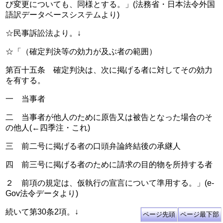
び変更についても、同様とする。」(法務省・日本法令外国
語訳データベースシステムより)
☆民事訴訟法より。↓
☆「（確定判決等の効力が及ぶ者の範囲）
第百十五条　確定判決は、次に掲げる者に対してその効力
を有する。
一　当事者
二　当事者が他人のために原告又は被告となった場合のそ
の他人(←四季注・これ)
三　前二号に掲げる者の口頭弁論終結後の承継人
四　前三号に掲げる者のために請求の目的物を所持する者
２　前項の規定は、仮執行の宣言について準用する。」(e-
Gov法令データより)
続いて第30条2項。↓