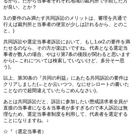
るから。だから当事者それぞれ地域の裁判所で手続した方
が良い、とか？
3.の要件のみ満たす共同訴訟のメリットは、審理を共通で
行えば裁判所と当事者の便宜が少しは計れるから、とのこ
と。)
共同訴訟や選定当事者訴訟において、もし1.or2.の要件を満
たせるのなら、その方が楽ぽいですね。代表となる選定当
事者が数人の場合、やはり第7条の後段が関わると思います
から(←これについては検索していないけど、多分そー思
う)。
以上、第30条の『共同の利益』にあたる共同訴訟の要件は
クリアしました(←とか云いつつ、なにせシロートの書いた
ことなので超間違えていたらごめんなさい)。
あとは共同訴訟だと、訴訟に参加したい懲戒請求者全員が
直接の当事者になる＆当事者が多すぎるので本人訴訟は無
理なため、選定当事者制度を利用して、代表者を選定する
ことになりますね。↓
☆『（選定当事者）