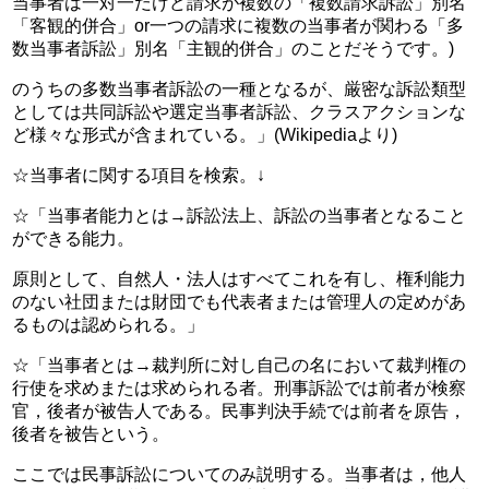
当事者は一対一だけど請求が複数の「複数請求訴訟」別名
「客観的併合」or一つの請求に複数の当事者が関わる「多
数当事者訴訟」別名「主観的併合」のことだそうです。)
のうちの多数当事者訴訟の一種となるが、厳密な訴訟類型
としては共同訴訟や選定当事者訴訟、クラスアクションな
ど様々な形式が含まれている。」(Wikipediaより)
☆当事者に関する項目を検索。↓
☆「当事者能力とは→訴訟法上、訴訟の当事者となること
ができる能力。
原則として、自然人・法人はすべてこれを有し、権利能力
のない社団または財団でも代表者または管理人の定めがあ
るものは認められる。」
☆「当事者とは→裁判所に対し自己の名において裁判権の
行使を求めまたは求められる者。刑事訴訟では前者が検察
官，後者が被告人である。民事判決手続では前者を原告，
後者を被告という。
ここでは民事訴訟についてのみ説明する。当事者は，他人