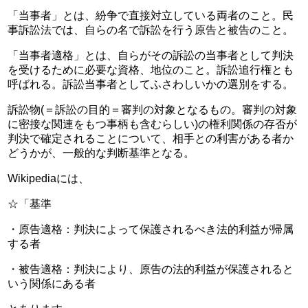
「当事者」とは、紛争で直接対立している両者のこと。民
事訴訟法では、自らの名で訴訟を行う原告と被告のこと。
「当事者適格」とは、自らがその訴訟の当事者として判決
を受けるために必要な資格、地位のこと。訴訟追行権とも
呼ばれる。訴訟当事者としてふさわしいかの選別をする。
訴訟物(＝訴訟の目的＝審判の対象となるもの。審判の対象
に密接な関連をもつ事柄も含むらしい)の権利関係の存否が
判決で確定されることについて、相手との利害がある者か
どうかが、一般的な判断基準となる。
Wikipediaには、
☆「基準
・原告適格：判決によって保護されるべき法的利益が帰属
する者
・被告適格：判決により、原告の法的利益が保護されると
いう関係にある者