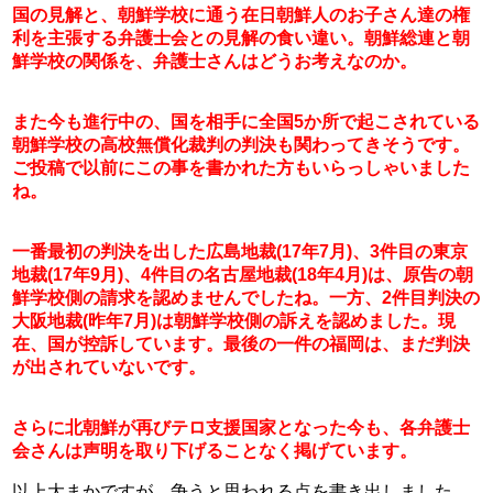
国の見解と、朝鮮学校に通う在日朝鮮人のお子さん達の権
利を主張する弁護士会との見解の食い違い。朝鮮総連と朝
鮮学校の関係を、弁護士さんはどうお考えなのか。
また今も進行中の、国を相手に全国5か所で起こされている
朝鮮学校の高校無償化裁判の判決も関わってきそうです。
ご投稿で以前にこの事を書かれた方もいらっしゃいました
ね。
一番最初の判決を出した広島地裁(17年7月)、3件目の東京
地裁(17年9月)、4件目の名古屋地裁(18年4月)は、原告の朝
鮮学校側の請求を認めませんでしたね。一方、2件目判決の
大阪地裁(昨年7月)は朝鮮学校側の訴えを認めました。現
在、国が控訴しています。最後の一件の福岡は、まだ判決
が出されていないです。
さらに北朝鮮が再びテロ支援国家となった今も、各弁護士
会さんは声明を取り下げることなく掲げています。
以上大まかですが、争うと思われる点を書き出しました。