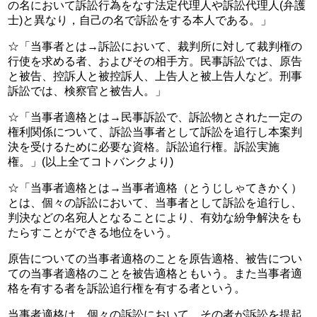
の名において訴訟行為をなす法定代理人や訴訟代理人(弁護
士)と異なり，自己の名で訴訟をする本人である。」
☆「当事者とは→訴訟において、裁判所に対して裁判権の
行使を求める者、およびその相手方。民事訴訟では、原告
と被告、控訴人と被控訴人、上告人と被上告人など。刑事
訴訟では、検察官と被告人。」
☆「当事者適格とは→民事訴訟で、訴訟物とされた一定の
権利関係について、訴訟当事者として訴訟を追行し本案判
決を受けるために必要な資格。訴訟追行権。訴訟実施
権。」(以上全てコトバンクより)
☆「当事者適格とは→当事者適格（とうじしゃてきかく）
とは、個々の訴訟において、当事者として訴訟を追行し、
判決などの名宛人となることにより、有効な紛争解決をも
たらすことができる地位をいう。
原告についての当事者適格のことを原告適格、被告につい
ての当事者適格のことを被告適格ともいう。また当事者適
格を有する者を訴訟追行権を有する者という。
当事者適格は、個々の訴訟において、その者が訴訟を提起