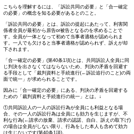
こちらを理解するには、「訴訟共同の必要」と「合一確定
の必要」の概念を知る必要があるとのこと。
「訴訟共同の必要」とは、訴訟の提起にあたって、利害関
係者全員が最初から原告or被告となるのを求めることで
す。全員が一体となって初めて当事者適格が認められま
す。一人でも欠けると当事者適格が認められず、訴えが却
下されます。
「合一確定の必要」(第40条1項)とは、共同訴訟人全員に同
じ判決を出さなくてはならないため、判決の矛盾を回避す
る手段として「裁判資料と手続進行(←訴訟追行のこと)の両
面で統一」が求められることです。
因みに「合一確定の必要」にある、判決の矛盾を回避する
ための「裁判資料と手続進行の統一」とは。↓
①共同訴訟人の一人の訴訟行為が全員にも利益となる場
合、その一人の訴訟行為は全員にも効力を生じますが、不
利な行為(←請求の放棄、請求の認諾、自白、訴えの取下げ)
の場合は全員がしない限り、行為をした本人も含めて効力
は生じないです(第40条1項)。