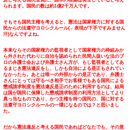
られます。国民の数は約1億2千万人です。
そもそも国民主権を考えると、憲法は国家権力に対する国
民からの法遵守ヨロシクルール(←表現が下手ですみません
汗)なんですよね。
本来ならその国家権力の監視者として国家権力の枠組みか
ら外された代わりに自治を認められた民間人扱いな法のプ
ロの弁護士会および弁護士さん方が、もし監視者としてあ
るまじき憲法違反をし、しかも自治による是正もされてい
なかったら。あとは唯一の外部からの是正であり、弁護士
さんにとっては守るべき相手でお客様でもある国民による
懲戒請求制度を憲法違反是正のために利用するのは、結局
は国が国民に保障した懲戒請求制度の利用方法としてより
真っ当なものであり、かつ主権を持つ国民の、国に対する
法遵守ヨロシクルールの一環になるのでは？と思いまし
た。
だから憲法違反と考える国民であればどなたでも、その意