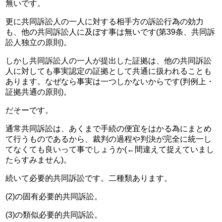
無いです。
更に共同訴訟人の一人に対する相手方の訴訟行為の効力
も、他の共同訴訟人に及ぼす事は無いです(第39条、共同訴
訟人独立の原則)。
しかし共同訴訟人の一人が提出した証拠は、他の共同訴訟
人に対しても事実認定の証拠として共通に扱われることも
あります。なぜなら事実は一つしかないからです(判例上・
証拠共通の原則)。
だそーです。
通常共同訴訟は、あくまで手続の便宜をはかる為にまとめ
て行うものであるから、裁判の過程や判決が完全に統一し
てなくても良いって事でしょうか(←間違えて捉えていまし
たらすみません)。
続いて必要的共同訴訟です。二種類あります。
(2)の固有必要的共同訴訟。
(3)の類似必要的共同訴訟。