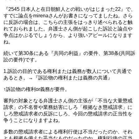
『2545 日本人と在日朝鮮人との戦いがはじまった22』で、
すでに論点をmirenaさんがお書きになってましたね。さら
に反訴の場合は、こちらの主張をはっきり述べられると触
れておられました。弁護士さん側が起こした訴訟と論点や
争点はかぶるでしょうから、より強いアピールになります
ね。
続いて第30条にある『共同の利益』の要件、第38条(共同訴
訟の要件)です。
1.訴訟の目的である権利または義務が数人について共通で
あるとき。→『訴訟物の権利または義務の共通』
↑訴訟物の権利or義務が要件。
審判の対象となる弁護士さん側の主張が「不当な大量懲戒
請求」の不名誉や業務妨害にしろ「根拠なき懲戒請求」に
しろ懲戒請求者の反訴にしろ、今回の懲戒請求の正当性を
争うことになりますよね。
多数の懲戒請求者による権利行使は不当だったのか、それ
とも根拠を備えた妥当なものだったのか。権利行使の正当