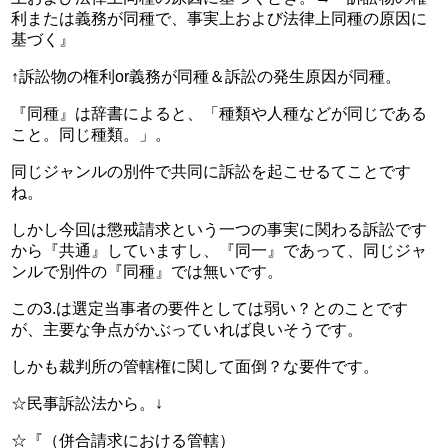
利または義務が同種で、事実上および法律上同種の原因に
基づく』
↑訴訟物の権利or義務が同種＆訴訟の発生原因が同種。
『同種』は辞書によると、「種類や人種などが同じである
こと。同じ種類。」。
同じジャンルの別件で共同に訴訟を起こせるてことです
ね。
しかし今回は懲戒請求という一つの事実に関わる訴訟です
から『共通』していますし、『同一』であって、同じジャ
ンルで別件の『同種』では無いです。
この3.は選定当事者の要件としては弱い？とのことです
が、主要な争点がかぶっていれば良いそうです。
しかも裁判所の管轄権に関して面倒？な要件です。
☆民事訴訟法から。↓
☆『（併合請求における管轄）