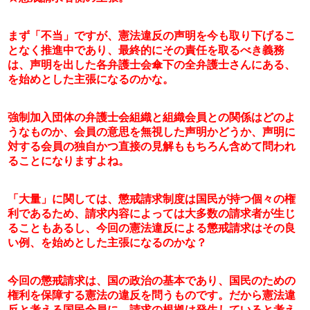
まず「不当」ですが、憲法違反の声明を今も取り下げるこ
となく推進中であり、最終的にその責任を取るべき義務
は、声明を出した各弁護士会傘下の全弁護士さんにある、
を始めとした主張になるのかな。
強制加入団体の弁護士会組織と組織会員との関係はどのよ
うなものか、会員の意思を無視した声明かどうか、声明に
対する会員の独自かつ直接の見解ももちろん含めて問われ
ることになりますよね。
「大量」に関しては、懲戒請求制度は国民が持つ個々の権
利であるため、請求内容によっては大多数の請求者が生じ
ることもあるし、今回の憲法違反による懲戒請求はその良
い例、を始めとした主張になるのかな？
今回の懲戒請求は、国の政治の基本であり、国民のための
権利を保障する憲法の違反を問うものです。だから憲法違
反と考える国民全員に、請求の根拠は発生していると考え