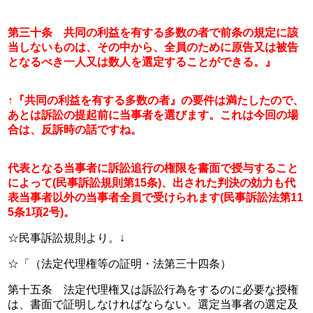
第三十条　共同の利益を有する多数の者で前条の規定に該
当しないものは、その中から、全員のために原告又は被告
となるべき一人又は数人を選定することができる。』
↑『共同の利益を有する多数の者』の要件は満たしたので、
あとは訴訟の提起前に当事者を選びます。これは今回の場
合は、反訴時の話ですね。
代表となる当事者に訴訟追行の権限を書面で授与すること
によって(民事訴訟規則第15条)、出された判決の効力も代
表当事者以外の当事者全員で受けられます(民事訴訟法第11
5条1項2号)。
☆民事訴訟規則より。↓
☆「（法定代理権等の証明・法第三十四条）
第十五条　法定代理権又は訴訟行為をするのに必要な授権
は、書面で証明しなければならない。選定当事者の選定及