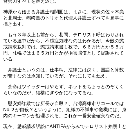
合勢力すべてを抱え込む。
神原から始まる弁護士相関図は、まさに、現状の佐々木亮
と北周士、嶋﨑量のトリオと代理人弁護士すべてを見事に
描き出す。
　もう３年以上も前から、巷間、テロリスト呼ばわりされ
ている連中だから、不感症気味なのはわかるが、今般の懲
戒請求裁判では、懲戒請求書１枚で、６６万円とか５５万
円、札幌では１６５万円とかが損害賠償として提訴されて
いる。
　弁護士というのは、仕事柄、法律には疎く、国語と算数
が苦手なのは承知しているが、それにしてもねえ。
　余命はツイッターはやらず、ネットをちょっとのぞくく
らいなのだが、結構にぎやかになってるね。
　慰安婦詐欺では所長が自殺？、台湾高雄市リコールでは
No.２が自殺？というように、組織の不祥事や危機には、身
内のキーマンが処理される。これが一番安全確実なのだ。
現在、懲戒請求訴訟にANTIFAからみでテロリスト弁護士と