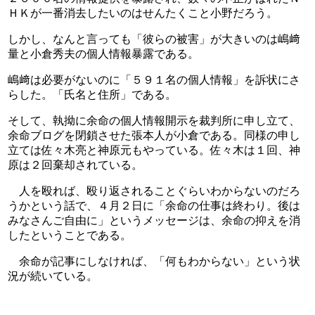
ＨＫが一番消去したいのはせんたくこと小野だろう。
しかし、なんと言っても「彼らの被害」が大きいのは嶋﨑
量と小倉秀夫の個人情報暴露である。
嶋﨑は必要がないのに「５９１名の個人情報」を訴状にさ
らした。「氏名と住所」である。
そして、執拗に余命の個人情報開示を裁判所に申し立て、
余命ブログを閉鎖させた張本人が小倉である。同様の申し
立ては佐々木亮と神原元もやっている。佐々木は１回、神
原は２回棄却されている。
　人を殴れば、殴り返されることぐらいわからないのだろ
うかという話で、４月２日に「余命の仕事は終わり。後は
みなさんご自由に」というメッセージは、余命の抑えを消
したということである。
　余命が記事にしなければ、「何もわからない」という状
況が続いている。