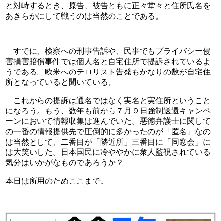
と対峙するとき、原告、被告ともに正々堂々と住所氏名を
あきらかにして戦うのは当然のことである。                       
　すでに、検察への刑事告訴や、民事でもプライバシー侵
害損害賠償事件では個人名と自宅住所で提訴されているよ
うである。欧米へのテロリスト告発もかなりの数が自宅住
所となっていると聞いている。
　これからの提訴は通名ではなく実名と実住所ということ
になろう。もう、数年も前から７月９日強制送還キャンペ
ーンにおいて情報収集は進んでいた。悪徳弁護士に関して
の一番の情報提供先で圧倒的に多かったのが「匿名」なの
は当然として、二番目が「隣近所」三番目に「同窓会」に
は大笑いした。日本国民に冷ややかに衆人監視されている
気分はいかがなものであろうか？
本日は所用のためここまで。