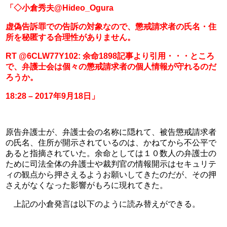
「◇小倉秀夫‏@Hideo_Ogura
虚偽告訴罪での告訴の対象なので、懲戒請求者の氏名・住
所を秘匿する合理性がありません。
RT @6CLW77Y102: 余命1898記事より引用・・・ところ
で、弁護士会は個々の懲戒請求者の個人情報が守れるのだ
ろうか。
18:28 – 2017年9月18日」
原告弁護士が、弁護士会の名称に隠れて、被告懲戒請求者
の氏名、住所が開示されているのは、かねてから不公平で
あると指摘されていた。余命としては１０数人の弁護士の
ために司法全体の弁護士や裁判官の情報開示はセキュリテ
ィの観点から押さえるようお願いしてきたのだが、その押
さえがなくなった影響がもろに現れてきた。
　上記の小倉発言は以下のように読み替えができる。