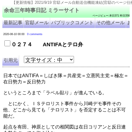
【更新情報】2021/9/19 官邸メール自動送信機能凍結(官邸のページ仕様変更のため). 2021/9/
余命三年時事日記 ミラーサイト
ページビュー:本日371 昨日356
最新記事
官邸メール
パブリックコメント
その他メール
お
2020-06-10 00:00
0 comments
０２７４ ANTIFAとテロ弁
引用元
日本ではANTIFA＝しばき隊＝共産党＝立憲民主党＝極左＝
在日勢力＝反日勢力
というところまで「ラベル貼り」が進んでいる。
　とにかく、ＩＳテロリスト事件から川崎デモ事件その
他、どこから見ても「テロリスト」を否定することは不可
能だ。
起点を有田、神原としての相関図は在日コリアンと反日連