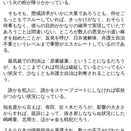
いう火の粉が降りかかっている。
　そもそも、懲戒請求がいかに大量であろうとも、仰せご
もっともでスルーしていれば、きっかけがなく、おそらく
何事もなく、彼らの目的がかなりの確率で実現していたで
あろうことは間違いない。ところが数人の悪党が小遣い稼
ぎを始めたことが、反発を呼び、日弁連解体、弁護士自治
不要というレベルまで事態がエスカレートしているのであ
る。
　最高裁での判決は「原審破棄」ということになるだろう
が、もうここまでくれば司法は破綻しているといってもい
い状況で、少なくとも弁護士自治は剥奪されることになろ
う。
　誰かを犯人に、誰かをスケープゴートにしなければ収拾
がつかない状況になっている。
知名度から言えば、有田、佐々木だろうが、影響の大きさ
からすれば、提訴によって、抜き差しなならぬ状況にした
嶋﨑量、北周士、ほかｗ金も戦犯だろう。
２６００名の情報提供を暴露され、数々の不正がばれたＮ