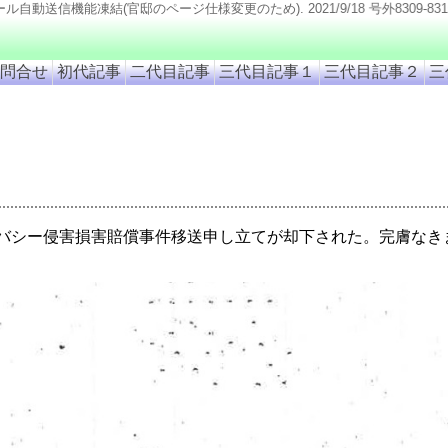
仕様変更のため). 2021/9/18 号外8309-8315追加. 2021/9/11 号外8316追加. 
問合せ
初代記事
二代目記事
三代目記事１
三代目記事２
三
バシー侵害損害賠償事件移送申し立てが却下された。完膚なき