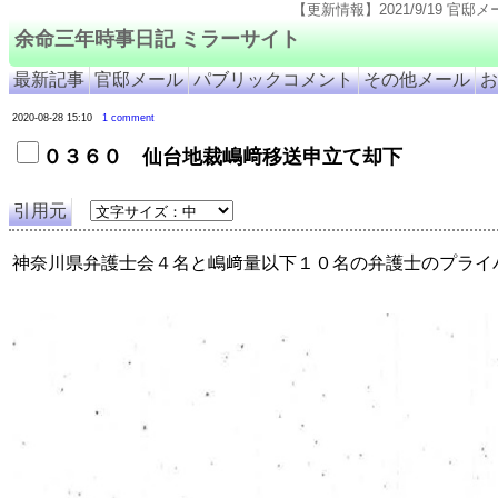
【更新情報】2021/9/19 官邸メール自動送信機能凍結(官邸のページ
余命三年時事日記 ミラーサイト
最新記事
官邸メール
パブリックコメント
その他メール
お
2020-08-28 15:10
1 comment
０３６０ 仙台地裁嶋﨑移送申立て却下
引用元
神奈川県弁護士会４名と嶋﨑量以下１０名の弁護士のプライ