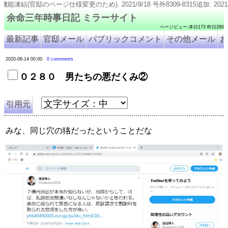
ージ仕様変更のため). 2021/9/18 号外8309-8315追加. 2021/9/11 号外8316追加
余命三年時事日記 ミラーサイト
ページビュー:本日173 昨日280
最新記事
官邸メール
パブリックコメント
その他メール
お
2020-06-14 00:00
0 comments
０２８０ 男たちの悪だくみ②
引用元
みな、同じ穴の狢だったということだな