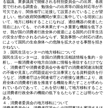
る協議、衆参議員で開催される特別委員会への出席、各政
党で行われる調査会、勉強会への出席等の国会対応等が不
可欠であり、関係省庁に近接して設置されていることが望
ましい。他の政府関係機関が東京に集中している現状にお
いて、地方に移転することになれば、通信機器の発達した
現在においても、その本来果たすべき重要な機能を低下さ
せ、我が国の消費者行政全体の後退による国民の日常生活
の安全が脅かされるのみならず、緊急事態への対応の遅れ
によって国民の生命身体への危険を拡大させる事態を招き
かねない。
３．国民生活センターの地方移転について
国民生活センターは、全国の消費生活相談情報を集約・分
析し、一般消費者や地方自治体に情報を発信するだけでな
く、消費者庁や消費者委員会や各省庁の消費者関連法制度
の不備や見直しの問題提起や立法事実となる資料提供を行
うなど、消費者庁ほか関連省庁との密接な連携により、政
府全体の消費者行政を推進する機能を果たすことが求めら
れているのであって、これを切り離して地方移転すること
は消費者行政全体の機能の低下をもたらすことは明らかで
ある。
４．消費者委員会の地方移転について
消費者委員会は、消費者庁等からの諮問事項を審議するほ