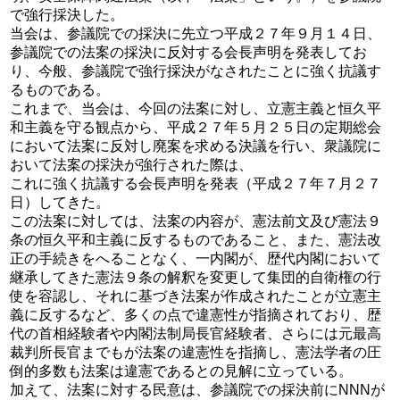
で強行採決した。
当会は、参議院での採決に先立つ平成２７年９月１４日、
参議院での法案の採決に反対する会長声明を発表してお
り、今般、参議院で強行採決がなされたことに強く抗議す
るものである。
これまで、当会は、今回の法案に対し、立憲主義と恒久平
和主義を守る観点から、平成２７年５月２５日の定期総会
において法案に反対し廃案を求める決議を行い、衆議院に
おいて法案の採決が強行された際は、
これに強く抗議する会長声明を発表（平成２７年７月２７
日）してきた。
この法案に対しては、法案の内容が、憲法前文及び憲法９
条の恒久平和主義に反するものであること、また、憲法改
正の手続きをへることなく、一内閣が、歴代内閣において
継承してきた憲法９条の解釈を変更して集団的自衛権の行
使を容認し、それに基づき法案が作成されたことが立憲主
義に反するなど、多くの点で違憲性が指摘されており、歴
代の首相経験者や内閣法制局長官経験者、さらには元最高
裁判所長官までもが法案の違憲性を指摘し、憲法学者の圧
倒的多数も法案は違憲であるとの見解に立っている。
加えて、法案に対する民意は、参議院での採決前にNNNが