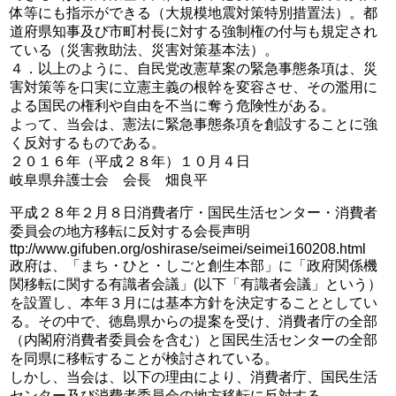
体等にも指示ができる（大規模地震対策特別措置法）。都
道府県知事及び市町村長に対する強制権の付与も規定され
ている（災害救助法、災害対策基本法）。
４．以上のように、自民党改憲草案の緊急事態条項は、災
害対策等を口実に立憲主義の根幹を変容させ、その濫用に
よる国民の権利や自由を不当に奪う危険性がある。
よって、当会は、憲法に緊急事態条項を創設することに強
く反対するものである。
２０１６年（平成２８年）１０月４日
岐阜県弁護士会 会長 畑良平
平成２８年２月８日消費者庁・国民生活センター・消費者
委員会の地方移転に反対する会長声明
ttp://www.gifuben.org/oshirase/seimei/seimei160208.html
政府は、「まち・ひと・しごと創生本部」に「政府関係機
関移転に関する有識者会議」(以下「有識者会議」という）
を設置し、本年３月には基本方針を決定することとしてい
る。その中で、徳島県からの提案を受け、消費者庁の全部
（内閣府消費者委員会を含む）と国民生活センターの全部
を同県に移転することが検討されている。
しかし、当会は、以下の理由により、消費者庁、国民生活
センター及び消費者委員会の地方移転に反対する。