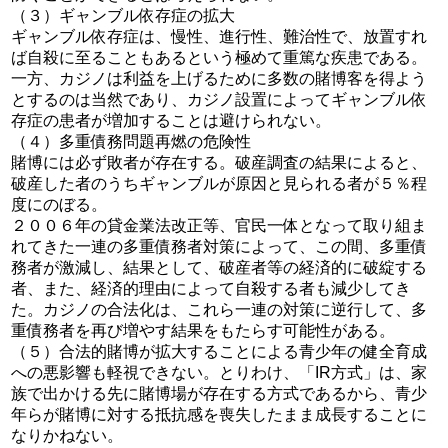
（３）ギャンブル依存症の拡大
ギャンブル依存症は、慢性、進行性、難治性で、放置すれ
ば自殺に至ることもあるという極めて重篤な疾患である。
一方、カジノは利益を上げるために多数の賭博客を得よう
とするのは当然であり、カジノ設置によってギャンブル依
存症の患者が増加することは避けられない。
（４）多重債務問題再燃の危険性
賭博には必ず敗者が存在する。破産調査の結果によると、
破産した者のうちギャンブルが原因と見られる者が５％程
度にのぼる。
２００６年の貸金業法改正等、官民一体となって取り組ま
れてきた一連の多重債務者対策によって、この間、多重債
務者が激減し、結果として、破産者等の経済的に破綻する
者、また、経済的理由によって自殺する者も減少してき
た。カジノの合法化は、これら一連の対策に逆行して、多
重債務者を再び増やす結果をもたらす可能性がある。
（５）合法的賭博が拡大することによる青少年の健全育成
への悪影響も軽視できない。とりわけ、「IR方式」は、家
族で出かける先に賭博場が存在する方式であるから、青少
年らが賭博に対する抵抗感を喪失したまま成長することに
なりかねない。