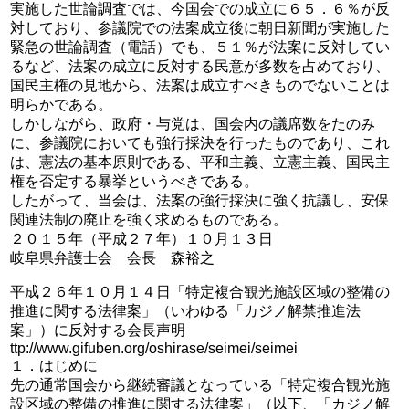
実施した世論調査では、今国会での成立に６５．６％が反
対しており、参議院での法案成立後に朝日新聞が実施した
緊急の世論調査（電話）でも、５１％が法案に反対してい
るなど、法案の成立に反対する民意が多数を占めており、
国民主権の見地から、法案は成立すべきものでないことは
明らかである。
しかしながら、政府・与党は、国会内の議席数をたのみ
に、参議院においても強行採決を行ったものであり、これ
は、憲法の基本原則である、平和主義、立憲主義、国民主
権を否定する暴挙というべきである。
したがって、当会は、法案の強行採決に強く抗議し、安保
関連法制の廃止を強く求めるものである。
２０１５年（平成２７年）１０月１３日
岐阜県弁護士会 会長 森裕之
平成２６年１０月１４日「特定複合観光施設区域の整備の
推進に関する法律案」（いわゆる「カジノ解禁推進法
案」）に反対する会長声明
ttp://www.gifuben.org/oshirase/seimei/seimei
１．はじめに
先の通常国会から継続審議となっている「特定複合観光施
設区域の整備の推進に関する法律案」（以下、「カジノ解