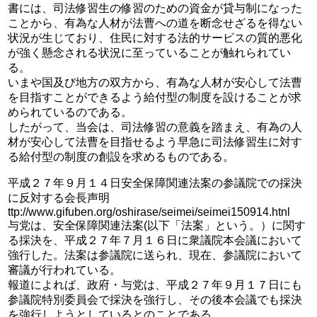
書には、司法修習生の修習のための資金が貸与制になった
ことから、有為な人材が法曹への道を断念せざるを得ない
状況が生じており、住民に対する法的サービスの質的悪化
が強く懸念される状況に至っていることが触れられてい
る。
いまや国及び地方の双方から、有為な人材が安心して法曹
を目指すことができるよう給付型の制度を設けることが求
められているのである。
したがって、当会は、司法修習の意義を踏まえ、有為の人
材が安心して法曹を目指せるよう早急に司法修習生に対す
る給付型の制度の創設を求めるものである。
平成２７年９月１４日安全保障関連法案の参議院での採決
に反対する会長声明
ttp://www.gifuben.org/oshirase/seimei/seimei150914.htnl
与党は、安全保障関連法案(以下「法案」という。）に関す
る採決を、平成２７年７月１６日に衆議院本会議において
強行した。法案は参議院に送られ、現在、参議院において
審議が行われている。
報道によれば、政府・与党は、平成２７年９月１７日にも
参議院特別委員会で採決を強行し、その後本会議でも採決
を強行しようとしているとのことである。