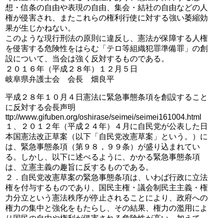
想・信条の自由や表現の自由、集会・結社の自由などの人
権が侵害され、またこれらの権利行使に対する強い萎縮効
果が生じかねない。
このような現行刑法の原則に違反し、憲法が保障する人権
を侵害する危険性をはらむ「テロ等組織犯罪準備罪」の創
設について、当会は強く反対するものである。
２０１６年（平成２８年）１２月５日
岐阜県弁護士会 会長 畑良平
平成２８年１０月４日憲法に緊急事態条項を創設すること
に反対する会長声明
ttp://www.gifuben.org/oshirase/seimei/seimei161004.html
１、２０１２年（平成２４年）４月に自民党が公表した日
本国憲法改正草案（以下「自民党改憲草案」という。）に
は、緊急事態条項（第９８，９９条）が盛り込まれてい
る。しかし、以下に述べるように、かかる緊急事態条項
は、立憲主義の趣旨に反するものである。
２．自民党改憲草案の緊急事態条項は、いわば行政に立法
権を付与するものであり、国民主権・議会制民主主義・権
力分立という憲法秩序が停止されることにより、政府への
権力の集中と強化をもたらし、その結果、権力の濫用によ