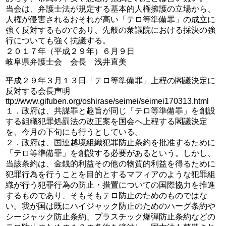
当会は、弁護士法が規定する基本的人権擁護の立場から、
人権が侵害されるおそれが高い「テロ等準備罪」の成立に
強く反対するものであり、先般の衆議院における採決の強
行についても強く抗議する。
２０１７年（平成２９年）６月９日
岐阜県弁護士会 会長 浅井直美
平成２９年３月１３日「テロ等準備罪」上程の閣議決定に
反対する会長声明
ttp://www.gifuben.org/oshirase/seimei/seimei170313.html
１．政府は、共謀罪と趣旨が同じ「テロ等準備罪」を創設
する組織犯罪処罰法の改正案を国会へ上程する閣議決定
を、今月の下旬にも行うとしている。
２．政府は、国連越境組織犯罪防止条約を批准するために
「テロ等準備罪」を創設する必要があるという。しかし、
当該条約は、金銭的利益その他の物質的利益を得るために
犯罪行為を行うことを目的とするマフィアのような犯罪組
織が行う犯罪行為の防止・措置についての国際協力を推進
するものであり、そもそもテロ防止のためのものではな
い。我が国は既にハイジャック防止のためのハーグ条約や
シージャック防止条約、プラスチック爆弾防止条約などの