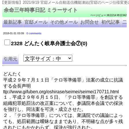
/19 官邸メール自動送信機能凍結(官邸のページ仕様変更のため). 2021/9/18 号外8309-8315追
余命三年時事日記 ミラーサイト
ページビュー:本日214 昨日342
最新記事
官邸メール
その他メール
お問合せ
初代記事
二
2018-01-31 03:09
0 comments
2328 どんたく岐阜弁護士会⑦(0)
引用元
どんたく
平成２９年７月１１日「テロ等準備罪」法案の成立に抗議
する会長声明
ttp://www.gifuben.org/oshirase/seimei/seimei170711.html
１．平成２９年６月１５日、「テロ等準備罪」を創設する
組織犯罪処罰法の改正案について、参議院本会議での採決
を強行し、同法案を可決・成立させた。
２．「テロ等準備罪」については、衆議院での議論によっ
ても、処罰範囲は曖昧なままであり、不明確な点が多々残
されたにもかかわらず、採決が強行された。