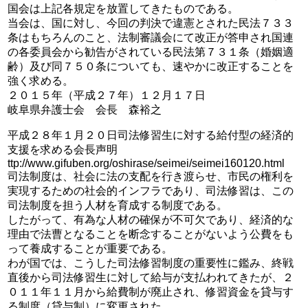
国会は上記各規定を放置してきたものである。
当会は、国に対し、今回の判決で違憲とされた民法７３３
条はもちろんのこと、法制審議会にて改正が答申され国連
の各委員会から勧告がされている民法第７３１条（婚姻適
齢）及び同７５０条についても、速やかに改正することを
強く求める。
２０１５年（平成２７年）１２月１７日
岐阜県弁護士会 会長 森裕之
平成２８年１月２０日司法修習生に対する給付型の経済的
支援を求める会長声明
ttp://www.gifuben.org/oshirase/seimei/seimei160120.html
司法制度は、社会に法の支配を行き渡らせ、市民の権利を
実現するための社会的インフラであり、司法修習は、この
司法制度を担う人材を育成する制度である。
したがって、有為な人材の確保が不可欠であり、経済的な
理由で法曹となることを断念することがないよう公費をも
って養成することが重要である。
わが国では、こうした司法修習制度の重要性に鑑み、終戦
直後から司法修習生に対して給与が支払われてきたが、２
０１１年１１月から給費制が廃止され、修習資金を貸与す
る制度（貸与制）に変更された。