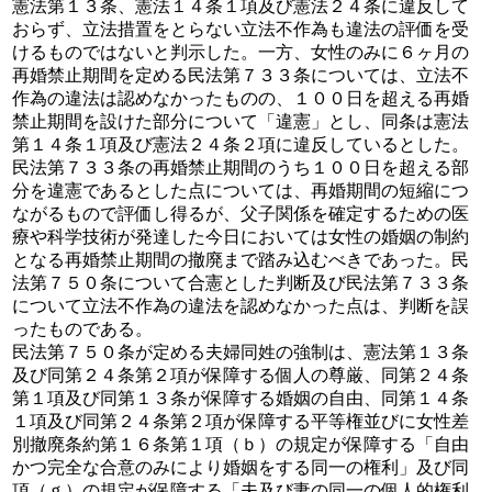
憲法第１３条、憲法１４条１項及び憲法２４条に違反して
おらず、立法措置をとらない立法不作為も違法の評価を受
けるものではないと判示した。一方、女性のみに６ヶ月の
再婚禁止期間を定める民法第７３３条については、立法不
作為の違法は認めなかったものの、１００日を超える再婚
禁止期間を設けた部分について「違憲」とし、同条は憲法
第１４条１項及び憲法２４条２項に違反しているとした。
民法第７３３条の再婚禁止期間のうち１００日を超える部
分を違憲であるとした点については、再婚期間の短縮につ
ながるもので評価し得るが、父子関係を確定するための医
療や科学技術が発達した今日においては女性の婚姻の制約
となる再婚禁止期間の撤廃まで踏み込むべきであった。民
法第７５０条について合憲とした判断及び民法第７３３条
について立法不作為の違法を認めなかった点は、判断を誤
ったものである。
民法第７５０条が定める夫婦同姓の強制は、憲法第１３条
及び同第２４条第２項が保障する個人の尊厳、同第２４条
第１項及び同第１３条が保障する婚姻の自由、同第１４条
１項及び同第２４条第２項が保障する平等権並びに女性差
別撤廃条約第１６条第１項（ｂ）の規定が保障する「自由
かつ完全な合意のみにより婚姻をする同一の権利」及び同
項（ｇ）の規定が保障する「夫及び妻の同一の個人的権利