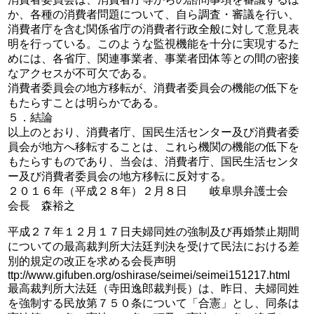
か、各種の消費者問題について、自ら調査・審議を行い、
消費者庁を含む関係省庁の消費者行政全般に対して意見表
明を行っている。このような監視機能を十分に実現するた
めには、各省庁、関連事業者、事業者団体等との間の密接
なアクセスが不可欠である。
消費者委員会の地方移転が、消費者委員会の機能の低下を
もたらすことは明らかである。
５．結論
以上のとおり、消費者庁、国民生活センター及び消費者委
員会が地方へ移転することは、これら機関の機能の低下を
もたらすものであり、当会は、消費者庁、国民生活センタ
ー及び消費者委員会の地方移転に反対する。
２０１６年（平成２８年）２月８日 岐阜県弁護士会
会長 森裕之
平成２７年１２月１７日夫婦同姓の強制及び再婚禁止期間
についての最高裁判所大法廷判決を受けて民法における差
別的規定の改正を求める会長声明
ttp://www.gifuben.org/oshirase/seimei/seimei151217.html
最高裁判所大法廷（寺田逸郎裁判長）は、昨日、夫婦同姓
を強制する民放第７５０条について「合憲」とし、同条は