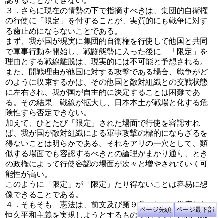
認することができない。
３．さらに現在の情勢の下で指摘すべきは、集団的自衛権
の行使に「限定」を付することが、実質的にも戦争に対す
る歯止めにならないことである。
まず、我が国が現実に集団的自衛権を行使して他国と共同
で軍事行動を開始し、戦闘態勢に入った後に、「限定」を
理由とする戦線離脱は、現実的には不可能と予想される。
また、開戦理由が他国に対する攻撃である場合、戦争がど
のように収束するかは、その他国と敵対組織との交戦状態
に左右され、我が国が自主的に決定することは困難であ
る。その結果、戦線が拡大し、日本本土が戦場と化する危
険性すら否定できない。
加えて、ひとたび「限定」された場面で行使を容認すれ
ば、我が国が敵対組織による軍事攻撃の標的にならざるを
得ないことは明らかである。それをアリの一穴として、類
似する場面でも容認するべきとの論理がまかり通り、とき
の政権によって行使容認の場面が次々と増やされていく可
能性が高い。
このように「限定」が「限定」たり得ないことは容易に想
像できることである。
４．そもそも、憲法は、前文及び第９条において徹底した
恒久平和主義を実現しようとするものであって、これらは