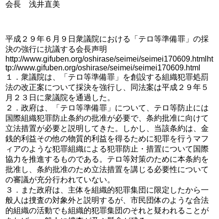
会長 浅井直美
平成２９年６月９日衆議院における「テロ等準備罪」の採
決の強行に抗議する会長声明
http://www.gifuben.org/oshirase/seimei/seimei170609.htmlht
tp://www.gifuben.org/oshirase/seimei/seimei170609.html
１．衆議院は、「テロ等準備罪」を創設する組織犯罪処罰
法の改正案について採決を強行し、同法案は平成２９年５
月２３日に衆議院を通過した。
２．政府は、「テロ等準備罪」について、テロ等防止には
国際組織犯罪防止条約の批准が必要で、条約批准に向けて
立法措置が必要と説明してきた。しかし、当該条約は、金
銭的利益その他の物質的利益を得るために犯罪を行うマフ
ィアのような犯罪組織による犯罪防止・措置について国際
協力を推進するものである。テロ等対策のために本条約を
批准し、条約批准のため立法措置を講じる必要性について
の審議が充分行われていない。
３．また政府は、主体を組織的犯罪集団に限定したから一
般人は捜査の対象外と説明するが、市民団体のような合法
的組織の活動でも組織的犯罪集団のそれと疑われることが