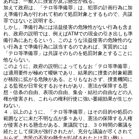
あれば、一般人に捜査が及ぶ懸念が残る。
加えて政府は、「テロ等準備罪」は、犯罪の計画行為に加
え準備行為が行われて初めて処罰対象とするもので、共謀
罪ではないと説明する。
しかし、準備行為には法益侵害の危険性がない行為も含ま
れ、政府の説明では、例えばATMでの現金の引き出しも準
備行為にあたるという。このような法益侵害の危険性のな
い行為まで準備行為に該当するのであれば、実質的には
「テロ等準備罪」は共謀そのものを処罰対象とすることに
他ならない。
このように、政府の説明によってもなお「テロ等準備罪」
は適用要件が極めて曖昧であり、結果的に捜査の対象範囲
が格段に拡がる危険がある。とりもなおさず、捜査機関に
よる監視が日常化するおそれがあり、憲法が保障する思
想・信条の自由、表現の自由、集会・結社の自由などの人
権が侵害され、これらの権利行使に強い萎縮効果が生じか
ねない。
４．以上のように、「テロ等準備罪」はその目的や処罰の
範囲などに未だ不明な点が多々あり、憲法の保障する人権
が侵害される懸念がある。衆議院では、３０時間の審議を
経たとして採決が強行されたが、充分な議論が尽くされて
おらず、市民の不安や懸念が払拭されたとは言い難い。