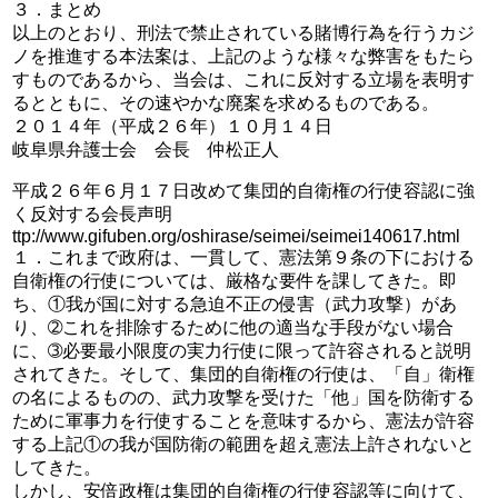
３．まとめ
以上のとおり、刑法で禁止されている賭博行為を行うカジ
ノを推進する本法案は、上記のような様々な弊害をもたら
すものであるから、当会は、これに反対する立場を表明す
るとともに、その速やかな廃案を求めるものである。
２０１４年（平成２６年）１０月１４日
岐阜県弁護士会 会長 仲松正人
平成２６年６月１７日改めて集団的自衛権の行使容認に強
く反対する会長声明
ttp://www.gifuben.org/oshirase/seimei/seimei140617.html
１．これまで政府は、一貫して、憲法第９条の下における
自衛権の行使については、厳格な要件を課してきた。即
ち、①我が国に対する急迫不正の侵害（武力攻撃）があ
り、➁これを排除するために他の適当な手段がない場合
に、➂必要最小限度の実力行使に限って許容されると説明
されてきた。そして、集団的自衛権の行使は、「自」衛権
の名によるものの、武力攻撃を受けた「他」国を防衛する
ために軍事力を行使することを意味するから、憲法が許容
する上記①の我が国防衛の範囲を超え憲法上許されないと
してきた。
しかし、安倍政権は集団的自衛権の行使容認等に向けて、