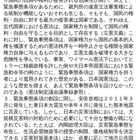
り国民の自由や権利が侵害される危険性が高い。加えて、
緊急事態条項があるために、裁判所の違憲立法審査権によ
る統制が機能しないおそれも生じる。そもそも、国民の権
利・自由に対する最大の侵害者は国家である。それゆえ、
近代国家における憲法は、国家権力を制限して国民の権
利・自由を守ることを目的として存在する（立憲主義）こ
れに対し、緊急事態条項は、国家権力から国民の基本的人
権を擁護するための憲法秩序を一時停止させる権限を国家
権力自身に与えるものであり、立憲主義を破壊する大きな
危険性を孕んでいる。事実、ワイマール憲法下においてヒ
トラーに独裁政権を許した例や大日本帝国憲法における緊
急勅令等の例のように、緊急事態条項は、国家権力を担う
者により濫用されてきた歴史がある。日本国憲法は、この
ような歴史を踏まえ、あえて緊急事態条項を設けなかった
のである（憲法制定議会議事録参照）。
３．緊急事態条項の創設に関し、安倍首相は２０１１年３
月に発生した東日本大震災や本年４月に発生した熊本地震
に言及している。しかし、日本の災害法制においては、大
規模災害時の対処のために必要にして十分な整備が既にな
されている。たとえば、内閣総理大臣は、災害緊急事態を
布告し、生活必需物資等の授受の制限、価格統制等を決定
できる（災害対策基本法）ほか、必要に応じて地方公共団