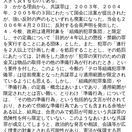
大きく反するものである。
３．かかる理由から、共謀罪は、２００３年、２００４
年、２００５年の３回にわたって国会に法案が提出された
が、強い反対の声のもといずれも廃案になった。当会も２
００６年４月２０日に、反対する会長声明を発出した。
４．今般、政府は適用対象を「組織的犯罪集団」と限定
し、その定義について「目的が４年以上の懲役・禁錮の罪
を実行することにある団体」とした。また、犯罪の「遂行
を２人以上で計画した者」を処罰することとし、その処罰
にあたっては、計画をした誰かが「犯罪の実行のための資
金又は物品の取得その他の準備行為が行われたとき」とい
う要件を付した。このように、今般の「テロ等組織犯罪準
備罪」は従前廃案となった共謀罪より適用範囲が限定され
ているようにも思える。しかし、「組織的犯罪集団」や
「準備行為」の定義・概念はあいまいであり、適用範囲が
限定されたとは言い難い。とりわけ「準備行為」について
は、「その他の準備行為」という包括的な文言が付されて
おり、きわめて些細な準備行為であっても含まれる余地が
ある以上、結局は、合意のみで処罰が可能という共謀罪の
危険性を何ら限定していない。このようなあいまいな共謀
罪が成立してしまうと、政治的な発言や相談、会議等が広
く捜査の対象とされる可能性があり、憲法が保障する思