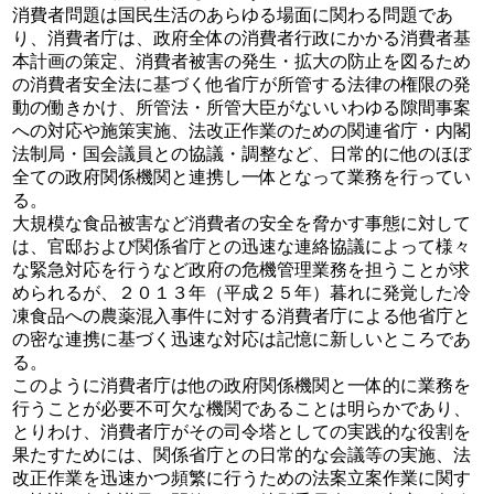
消費者問題は国民生活のあらゆる場面に関わる問題であ
り、消費者庁は、政府全体の消費者行政にかかる消費者基
本計画の策定、消費者被害の発生・拡大の防止を図るため
の消費者安全法に基づく他省庁が所管する法律の権限の発
動の働きかけ、所管法・所管大臣がないいわゆる隙間事案
への対応や施策実施、法改正作業のための関連省庁・内閣
法制局・国会議員との協議・調整など、日常的に他のほぼ
全ての政府関係機関と連携し一体となって業務を行ってい
る。
大規模な食品被害など消費者の安全を脅かす事態に対して
は、官邸および関係省庁との迅速な連絡協議によって様々
な緊急対応を行うなど政府の危機管理業務を担うことが求
められるが、２０１３年（平成２５年）暮れに発覚した冷
凍食品への農薬混入事件に対する消費者庁による他省庁と
の密な連携に基づく迅速な対応は記憶に新しいところであ
る。
このように消費者庁は他の政府関係機関と一体的に業務を
行うことが必要不可欠な機関であることは明らかであり、
とりわけ、消費者庁がその司令塔としての実践的な役割を
果たすためには、関係省庁との日常的な会議等の実施、法
改正作業を迅速かつ頻繁に行うための法案立案作業に関す