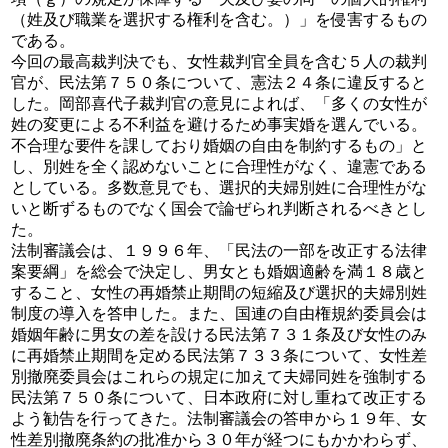
（姓及び職業を選択する権利を含む。）」を侵害するもの
である。
今回の最高裁判決でも、女性裁判官全員を含む５人の裁判
官が、民法第７５０条について、憲法２４条に違反すると
した。岡部喜代子裁判官の意見によれば、「多くの女性が
姓の変更による不利益を避けるため事実婚を選んでいる。
不合理な要件を課しており婚姻の自由を制約するもの」と
し、別姓を全く認めないことに合理性がなく、違憲である
としている。多数意見でも、選択的夫婦別姓に合理性がな
いと断ずるものでなく国会で論ぜられ判断されるべきとし
た。
法制審議会は、１９９６年、「民法の一部を改正する法律
案要綱」を総会で決定し、男女とも婚姻適齢を満１８歳と
すること、女性の再婚禁止期間の短縮及び選択的夫婦別姓
制度の導入を答申した。また、国連の自由権規約委員会は
婚姻年齢に男女の差を設ける民法第７３１条及び女性のみ
に再婚禁止期間を定める民法第７３３条について、女性差
別撤廃委員会はこれらの規定に加えて夫婦同姓を強制する
民法第７５０条について、日本政府に対し重ねて改正する
よう勧告を行ってきた。法制審議会の答申から１９年、女
性差別撤廃条約の批准から３０年が経つにもかかわらず、