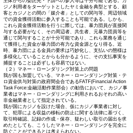
主体からの委託先・下請への参入等は十分可能である。カ
ジノ利用者をターゲットとしたヤミ金融を典型とする、顧
客とカジノとの間の「媒介者」としての関与等、周辺領域
での資金獲得活動に参入することも可能である。しかも、
これら資金獲得活動を行うに際しては、暴力団員が直接関
与する必要がなく、その周辺者、共生者、元暴力団員等を
通じて関与することが十分可能であり、これら業務を通じ
て獲得した資金が暴力団の有力な資金源となり得る。近
時、暴力団による金員の要求は巧妙化し、支払いの態様は
多様化していることからも分かるように、その支払事実を
捕捉することは必ずしも容易ではない。
（２）マネー・ローンダリング対策上の問題
我が国も加盟している、マネー・ローンダリング対策・テ
ロ資金供与対策の政府間会合であるFATF(Financial Action
Task Force:金融活動作業部会）の勧告において、カジノ事
業者はマネー・ローンダリングに利用されるおそれの高い
非金融業者として指定されている。
我が国にカジノを設けた場合、仮にカジノ事業者に対し
て、犯罪による収益の移転の防止に関する法律に基づく、
取引時確認、記録の作成・保存、疑わしい取引の届出を求
めたとしても、こうしたマネー・ローンダリングを完全に
防ぐことができるとは考えられない。