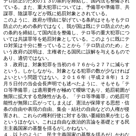
テロ防止のための１３の条約を締結し、国内法も整備され
ている。また、重大犯罪については、予備罪や準備罪、共
謀罪、陰謀罪などが既に処罰対象とされている。
このように、政府が理由に挙げている条約はそもそもテロ
防止のための条約ではなく、我が国は既にテロ防止のため
の条約を締結して国内法を整備し、テロ等の重大犯罪につ
いては共謀罪等を処罰対象としている。このように既にテ
ロ対策は十分に整っていることから「テロ防止のため」と
いう政府の説明は、主権者たる国民に誤解を与えるもので
あり、適切ではない。
３．政府は、対象犯罪を当初の６７６から２７７に減らす
という。しかしながら、対象となる犯罪の数が少なければ
よいという問題ではない。２０１６年（平成２８年）１２
月５日付の当会会長声明でも述べたように、そもそも「テ
ロ等準備罪」は適用要件が極めて曖昧であり、処罰範囲が
無限に拡大する危険性がある。「テロ等準備罪」の処罰可
能性が無限に広がってしまえば、憲法が保障する思想・信
条の自由や表現の自由、集会・結社の自由などの人権が侵
害され、これらの権利行使に対する強い萎縮効果が生じる
というほかない。これは自由な政治的言論を基礎とする民
主主義国家の基盤を揺るがしかねない。
４．以上のように、民主主義国家の基盤を揺るがしかねな