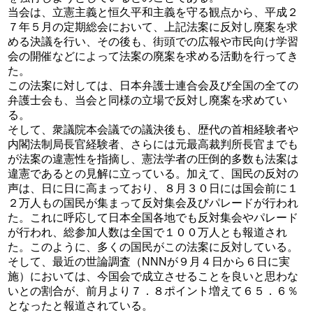
当会は、立憲主義と恒久平和主義を守る観点から、平成２
７年５月の定期総会において、上記法案に反対し廃案を求
める決議を行い、その後も、街頭での広報や市民向け学習
会の開催などによって法案の廃案を求める活動を行ってき
た。
この法案に対しては、日本弁護士連合会及び全国の全ての
弁護士会も、当会と同様の立場で反対し廃案を求めてい
る。
そして、衆議院本会議での議決後も、歴代の首相経験者や
内閣法制局長官経験者、さらには元最高裁判所長官までも
が法案の違憲性を指摘し、憲法学者の圧倒的多数も法案は
違憲であるとの見解に立っている。加えて、国民の反対の
声は、日に日に高まっており、８月３０日には国会前に１
２万人もの国民が集まって反対集会及びパレードが行われ
た。これに呼応して日本全国各地でも反対集会やパレード
が行われ、総参加人数は全国で１００万人とも報道され
た。このように、多くの国民がこの法案に反対している。
そして、最近の世論調査（NNNが９月４日から６日に実
施）においては、今国会で成立させることを良いと思わな
いとの割合が、前月より７．８ポイント増えて６５．６％
となったと報道されている。