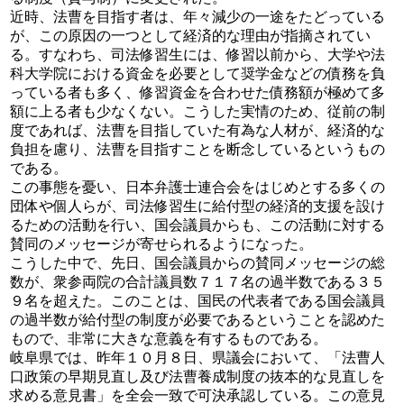
近時、法曹を目指す者は、年々減少の一途をたどっている
が、この原因の一つとして経済的な理由が指摘されてい
る。すなわち、司法修習生には、修習以前から、大学や法
科大学院における資金を必要として奨学金などの債務を負
っている者も多く、修習資金を合わせた債務額が極めて多
額に上る者も少なくない。こうした実情のため、従前の制
度であれば、法曹を目指していた有為な人材が、経済的な
負担を慮り、法曹を目指すことを断念しているというもの
である。
この事態を憂い、日本弁護士連合会をはじめとする多くの
団体や個人らが、司法修習生に給付型の経済的支援を設け
るための活動を行い、国会議員からも、この活動に対する
賛同のメッセージが寄せられるようになった。
こうした中で、先日、国会議員からの賛同メッセージの総
数が、衆参両院の合計議員数７１７名の過半数である３５
９名を超えた。このことは、国民の代表者である国会議員
の過半数が給付型の制度が必要であるということを認めた
もので、非常に大きな意義を有するものである。
岐阜県では、昨年１０月８日、県議会において、「法曹人
口政策の早期見直し及び法曹養成制度の抜本的な見直しを
求める意見書」を全会一致で可決承認している。この意見