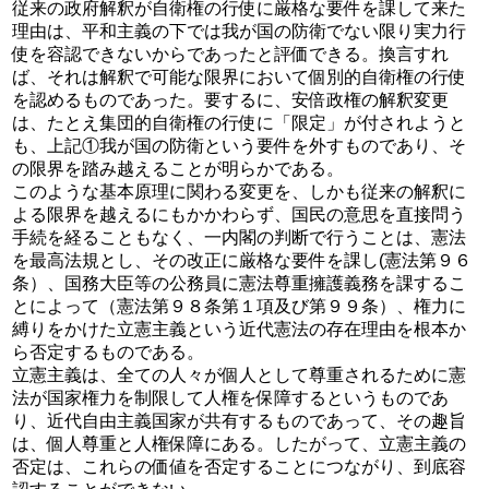
従来の政府解釈が自衛権の行使に厳格な要件を課して来た
理由は、平和主義の下では我が国の防衛でない限り実力行
使を容認できないからであったと評価できる。換言すれ
ば、それは解釈で可能な限界において個別的自衛権の行使
を認めるものであった。要するに、安倍政権の解釈変更
は、たとえ集団的自衛権の行使に「限定」が付されようと
も、上記①我が国の防衛という要件を外すものであり、そ
の限界を踏み越えることが明らかである。
このような基本原理に関わる変更を、しかも従来の解釈に
よる限界を越えるにもかかわらず、国民の意思を直接問う
手続を経ることもなく、一内閣の判断で行うことは、憲法
を最高法規とし、その改正に厳格な要件を課し(憲法第９６
条）、国務大臣等の公務員に憲法尊重擁護義務を課するこ
とによって（憲法第９８条第１項及び第９９条）、権力に
縛りをかけた立憲主義という近代憲法の存在理由を根本か
ら否定するものである。
立憲主義は、全ての人々が個人として尊重されるために憲
法が国家権力を制限して人権を保障するというものであ
り、近代自由主義国家が共有するものであって、その趣旨
は、個人尊重と人権保障にある。したがって、立憲主義の
否定は、これらの価値を否定することにつながり、到底容