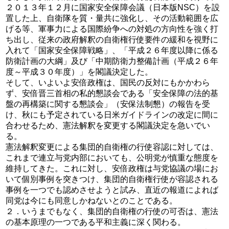
２０１３年１２月に国家安全保障会議（日本版NSC）を設
置した上、自衛隊を質・量共に強化し、その活動範囲を広
げる等、軍事力による国際紛争への対処の方向性を強く打
ち出し、従来の政府解釈の自衛権行使要件の緩和を視野に
入れて「国家安全保障戦略」、「平成２６年度以降に係る
防衛計画の大綱」及び「中期防衛力整備計画（平成２６年
度～平成３０年度）」を閣議決定した。
そして、いよいよ安倍政権は、国民の反対にもかかわら
ず、安倍晋三首相の私的懇談会である「安全保障の法的基
盤の再構築に関する懇談会」（安保法制懇）の報告を受
け、秋にも予定されている日米ガイドラインの改定に間に
合わせるため、憲法解釈を変更する閣議決定を急いでい
る。
憲法解釈変更による集団的自衛権の行使容認に対しては、
これまで連立与党内部においても、公明党が慎重な態度を
維持してきた。これに対し、安倍政権は与党協議の場にお
いて個別事例を突きつけ、集団的自衛権行使が容認される
事例を一つでも認めさせようと試み、直近の報道によれば
同党は今にも同意しかねないとのことである。
２．いうまでもなく、集団的自衛権の行使の可否は、憲法
の基本原理の一つである平和主義に深く関わる。