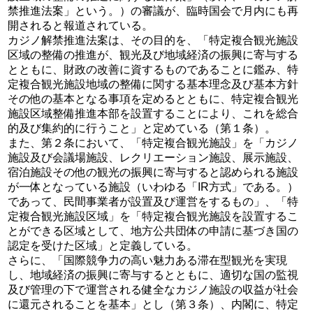
禁推進法案」という。）の審議が、臨時国会で月内にも再
開されると報道されている。
カジノ解禁推進法案は、その目的を、「特定複合観光施設
区域の整備の推進が、観光及び地域経済の振興に寄与する
とともに、財政の改善に資するものであることに鑑み、特
定複合観光施設地域の整備に関する基本理念及び基本方針
その他の基本となる事項を定めるとともに、特定複合観光
施設区域整備推進本部を設置することにより、これを総合
的及び集約的に行うこと」と定めている（第１条）。
また、第２条において、「特定複合観光施設」を「カジノ
施設及び会議場施設、レクリエーション施設、展示施設、
宿泊施設その他の観光の振興に寄与すると認められる施設
が一体となっている施設（いわゆる「IR方式」である。）
であって、民間事業者が設置及び運営をするもの」、「特
定複合観光施設区域」を「特定複合観光施設を設置するこ
とができる区域として、地方公共団体の申請に基づき国の
認定を受けた区域」と定義している。
さらに、「国際競争力の高い魅力ある滞在型観光を実現
し、地域経済の振興に寄与するとともに、適切な国の監視
及び管理の下で運営される健全なカジノ施設の収益が社会
に還元されることを基本」とし（第３条）、内閣に、特定