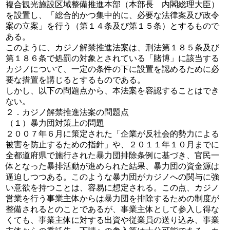
複合観光施設区域整備推進本部（本部長 内閣総理大臣）
を設置し、「総合的かつ集中的に、必要な法律案及び政令
案の立案」を行う（第１４条及び第１５条）とするもので
ある。
このように、カジノ解禁推進法案は、刑法第１８５条及び
第１８６条で処罰の対象とされている「賭博」に該当する
カジノについて、一定の条件の下に設置を認めるために必
要な措置を講じるとするものである。
しかし、以下の問題点から、本法案を容認することはでき
ない。
２．カジノ解禁推進法案の問題点
（１）暴力団対策上の問題
２００７年６月に策定された「企業が反社会的勢力による
被害を防止するための指針」や、２０１１年１０月までに
全都道府県で施行された暴力団排除条例に基づき、官民一
体となった暴排活動が進められた結果、暴力団の資金源は
逼迫しつつある。このような暴力団がカジノへの関与に強
い意欲を持つことは、容易に想定される。この点、カジノ
営業を行う事業主体からは暴力団を排除するための制度が
整備されるとのことであるが、事業主体として参入し得な
くても、事業主体に対する出資や従業員の送り込み、事業