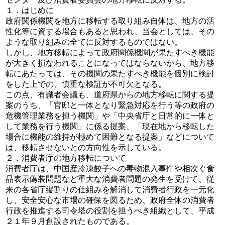
１．はじめに
政府関係機関を地方に移転する取り組み自体は、地方の活
性化等に資する場合もあると思われ、当会としては、その
ような取り組みの全てに反対するものではない。
しかし、地方移転によって政府関係機関が果たすべき機能
が大きく損なわれることになってはならないから、地方移
転にあたっては、その機関の果たすべき機能を個別に検討
をした上での、慎重な検証が不可欠となる。
この点、有識者会議も、道府県からの地方移転に関する提
案のうち、「官邸と一体となり緊急対応を行う等の政府の
危機管理業務を担う機関」や「中央省庁と日常的に一体と
して業務を行う機関」に係る提案、「現在地から移転した
場合に機能の維持が極めて困難となる提案」などについて
は、移転させないとの方向性を示している。
２．消費者庁の地方移転について
消費者庁は、中国産冷凍餃子への毒物混入事件や相次ぐ食
品表示偽装問題など重大な消費者問題の発生を受けて、従
来の各省庁縦割りの仕組みを解消して消費者行政を一元化
し、安全安心な市場の確保を図るため、政府全体の消費者
行政を推進する司令塔の役割を担うべき組織として、平成
２１年９月創設されたものである。