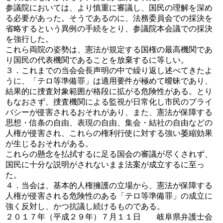
参議院においては、より慎重に審議し、国民の理解を深め
る必要があった。そうであるのに、法務委員会での採決を
省略するという異例の手続をとり、参議院本会議での採決
を強行した。
これら両院の姿勢は、憲法が規定する国権の最高機関であ
り国民の代表機関であることを放棄するに等しい。
３．これまでの当会会長声明の中で繰り返し述べてきたよ
うに、「テロ等準備罪」は適用要件が極めて曖昧であり、
結果的に捜査対象範囲が格段に拡がる危険性がある。とり
もなおさず、捜査機関による監視が日常化し市民のプライ
バシーが侵害されるおそれがあり、また、憲法が保障する
思想・信条の自由、表現の自由、集会・結社の自由などの
人権が侵害され、これらの権利行使に対する強い萎縮効果
が生じるおそれがある。
これらの懸念を払拭するに足る国会の審議が尽くされず、
国民に十分な説明がされないまま法案が成立するに至っ
た。
４．当会は、基本的人権擁護の立場から、憲法が保障する
人権が侵害される危険性のある「テロ等準備罪」の成立に
強く反対し、かつ抗議し続けるものである。
２０１７年（平成２９年）７月１１日 岐阜県弁護士会