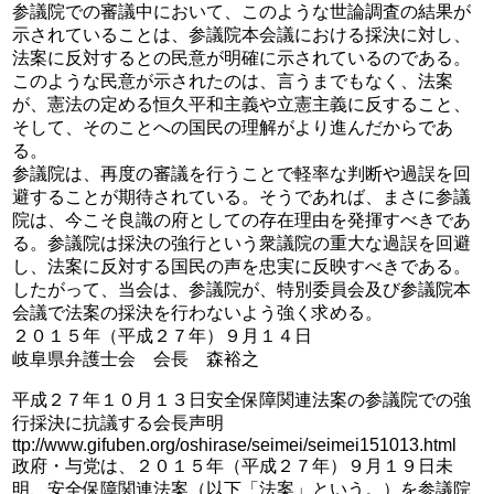
参議院での審議中において、このような世論調査の結果が
示されていることは、参議院本会議における採決に対し、
法案に反対するとの民意が明確に示されているのである。
このような民意が示されたのは、言うまでもなく、法案
が、憲法の定める恒久平和主義や立憲主義に反すること、
そして、そのことへの国民の理解がより進んだからであ
る。
参議院は、再度の審議を行うことで軽率な判断や過誤を回
避することが期待されている。そうであれば、まさに参議
院は、今こそ良識の府としての存在理由を発揮すべきであ
る。参議院は採決の強行という衆議院の重大な過誤を回避
し、法案に反対する国民の声を忠実に反映すべきである。
したがって、当会は、参議院が、特別委員会及び参議院本
会議で法案の採決を行わないよう強く求める。
２０１５年（平成２７年）９月１４日
岐阜県弁護士会 会長 森裕之
平成２７年１０月１３日安全保障関連法案の参議院での強
行採決に抗議する会長声明
ttp://www.gifuben.org/oshirase/seimei/seimei151013.html
政府・与党は、２０１５年（平成２７年）９月１９日未
明、安全保障関連法案（以下「法案」という。）を参議院