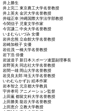
井上勝生
井上完二 東京農工大学名誉教授
井上英夫 金沢大学名誉教授
井端正幸 沖縄国際大学法学部教授
今関信子 児童文学作家
今宮謙二 中央大学名誉教授
いまむらいづみ 女優
岩井忠熊 立命館大学名誉教授
岩崎加根子 女優
岩佐茂 一橋大学名誉教授
岩下浩 俳優
岩波道子 新日本スポーツ連盟副理事長
岩野英夫 同志社大学名誉教授
岩間一雄 岡山大学名誉教授
岩見良太郎 埼玉大学名誉教授
いわむらかずお 絵本作家
岩本智之 元京都大学教員
宇井孝司 アニメーション監督
上田薫 都留文科大学名誉教授
上田勝美 龍谷大学名誉教授
上田恵介 立教大学教授