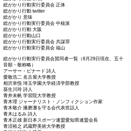
総がかり行動実行委員会 正体
総がかり行動 twitter
総がかり 意味
総がかり行動実行委員会 中核派
総がかり行動 大阪
総がかり行動山口
総がかり行動実行委員会 共謀罪
総がかり行動実行委員会 福山
総がかり行動実行委員会賛同者一覧（8月29日現在、五十
音順・敬称略）
アーサー・ビナード 詩人
愛敬浩二 名古屋大学教授
相沢幸悦 埼玉学園大学経済学部教授
葵生川玲 詩人
青井未帆 学習院大学教授
青木理 ジャーナリスト・ノンフィクション作家
青木敬介 播磨灘を守る会代表世話人
青木はるみ 詩人
青木正雄 新日本スポーツ連盟愛知県連盟会長
青沼裕之 武蔵野美術大学教授