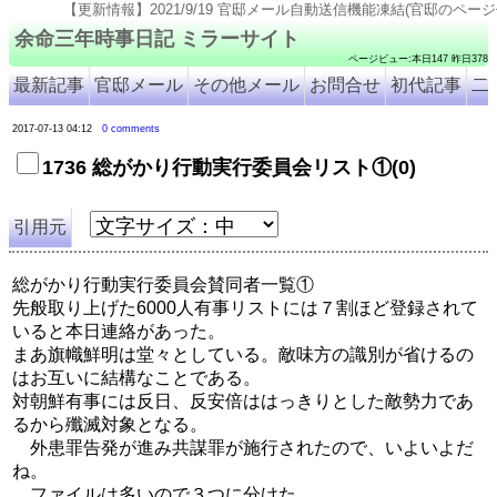
【更新情報】2021/9/19 官邸メール自動送信機能凍結(官邸のページ仕様変更のため). 2021/9/18
余命三年時事日記 ミラーサイト
ページビュー:本日147 昨日378
最新記事
官邸メール
その他メール
お問合せ
初代記事
二
2017-07-13 04:12
0 comments
1736 総がかり行動実行委員会リスト①(0)
引用元
総がかり行動実行委員会賛同者一覧①
先般取り上げた6000人有事リストには７割ほど登録されて
いると本日連絡があった。
まあ旗幟鮮明は堂々としている。敵味方の識別が省けるの
はお互いに結構なことである。
対朝鮮有事には反日、反安倍ははっきりとした敵勢力であ
るから殲滅対象となる。
外患罪告発が進み共謀罪が施行されたので、いよいよだ
ね。
ファイルは多いので３つに分けた。