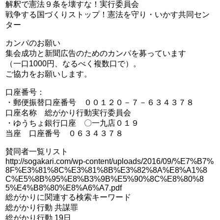
解釈で憲法９条を壊すな！実行委員会
戦争する国づくりストップ！憲法を守り・いかす共同セン
ター
カンパのお願い
集会成功と新聞広告のためのカンパを募っています
（一口1000円、なるべく複数口で）。
ご協力をお願いします。
口座番号：
・郵便振替口座番号 ００１２０－７－６３４３７８
口座名称 総がかり行動実行委員会
・ゆうちょ銀行口座 〇一九店０１９
当座 口座番号 ０６３４３７８
賛同者一覧リスト
http://sogakari.com/wp-content/uploads/2016/09/%E7%B7%
8F%E3%81%8C%E3%81%8B%E3%82%8A%E8%A1%8
C%E5%8B%95%E8%B3%9B%E5%90%8C%E8%80%8
5%E4%B8%80%E8%A6%A7.pdf
総がかりに関連する検索キーワード
総がかり行動 共謀罪
総がかり行動 19日