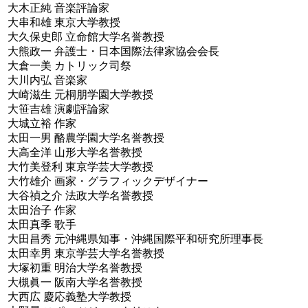
大木正純 音楽評論家
大串和雄 東京大学教授
大久保史郎 立命館大学名誉教授
大熊政一 弁護士・日本国際法律家協会会長
大倉一美 カトリック司祭
大川内弘 音楽家
大崎滋生 元桐朋学園大学教授
大笹吉雄 演劇評論家
大城立裕 作家
太田一男 酪農学園大学名誉教授
大高全洋 山形大学名誉教授
大竹美登利 東京学芸大学教授
大竹雄介 画家・グラフィックデザイナー
大谷禎之介 法政大学名誉教授
太田治子 作家
太田真季 歌手
大田昌秀 元沖縄県知事・沖縄国際平和研究所理事長
太田幸男 東京学芸大学名誉教授
大塚初重 明治大学名誉教授
大槻眞一 阪南大学名誉教授
大西広 慶応義塾大学教授