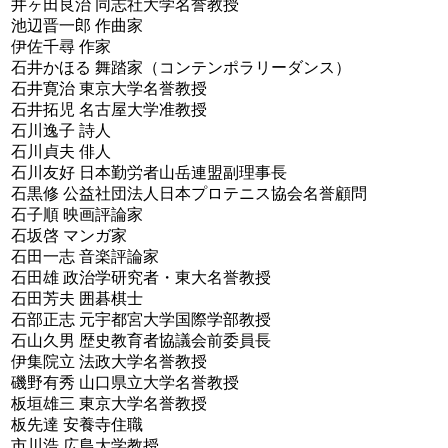
井ヶ田良治 同志社大学名誉教授
池辺晋一郎 作曲家
伊佐千尋 作家
石井かほる 舞踏家（コンテンポラリーダンス）
石井寛治 東京大学名誉教授
石井拓児 名古屋大学准教授
石川逸子 詩人
石川貞夫 俳人
石川友好 日本勤労者山岳連盟副理事長
石黒修 公益社団法人日本プロテニス協会名誉顧問
石子順 映画評論家
石坂啓 マンガ家
石田一志 音楽評論家
石田雄 政治学研究者・東大名誉教授
石田芳夫 囲碁棋士
石部正志 元宇都宮大学国際学部教授
石山久男 歴史教育者協議会前委員長
伊集院立 法政大学名誉教授
磯野有秀 山口県立大学名誉教授
板垣雄三 東京大学名誉教授
板先達 安養寺住職
市川浩 広島大学教授