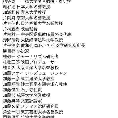
糟谷憲一 一橋大学名誉教授・歴史学
粕谷進 日本大学名誉教授
加瀬和俊 帝京大学教授
片岡曻 京都大学名誉教授
片方信也 日本福祉大学名誉教授
片桐直樹 映画監督
片桐雄一 中央区退職教職員の会代表
形野清貴 大阪経済法科大学教授
片平洌彦 健和会 臨床・社会薬学研究所所長
勝目梓 小説家
桂敬一 ジャーナリズム研究者
桂壮三郎 映画プロデューサー
桂直久 大阪音楽大学名誉教授
加藤アオイ ジャズミュージシャン
加藤一彦 東京経済大学教授
加藤順教 浄土真宗本願寺派布教使
加藤俊生 石手寺住職
加藤節 成蹊大学名誉教授
加藤典洋 文芸評論家
加藤久晴 メディア総研研究員
角倉一朗 東京芸術大学名誉教授
門脇厚司 筑波大学名誉教授