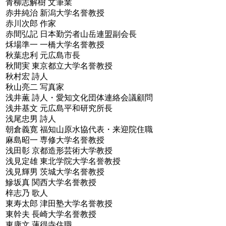
青柳志解樹 文筆業
赤井純治 新潟大学名誉教授
赤川次郎 作家
赤間弘記 日本勤労者山岳連盟副会長
秌場準一 一橋大学名誉教授
秋葉忠利 元広島市長
秋間実 東京都立大学名誉教授
秋村宏 詩人
秋山亮二 写真家
浅井薫 詩人・愛知文化団体連絡会議顧問
浅井基文 元広島平和研究所長
浅尾忠男 詩人
朝倉義寛 福知山原水協代表・来迎院住職
麻島昭一 専修大学名誉教授
浅田彰 京都造形芸術大学教授
浅見定雄 東北学院大学名誉教授
浅見輝男 茨城大学名誉教授
鰺坂真 関西大学名誉教授
梓志乃 歌人
東寿太郎 津田塾大学名誉教授
東幹夫 長崎大学名誉教授
東康文 蓮得寺住職