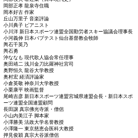
岡部正孝 龍泉寺住職
岡本好古 作家
丘山万里子 音楽評論
小川典子 ピアニスト
小川洋 新日本スポーツ連盟全国勤労者スキー協議会理事長
小河義伸 日本バプテスト仙台基督教会牧師
輿石千英乃
輿石勇
沖ななも 現代歌人協会常任理事
奥田靖二 浅川金刀比羅神社宮司
奥野恒久 龍谷大学教授
奥村宏 経済評論家
小倉英敬 神奈川大学教授
小栗康平 映画監督
尾崎吉彦 新日本スポーツ連盟宮城県連盟会長・新日本スポ
ーツ連盟全国連盟顧問
長田譲 真宗佛光寺派・僧侶
小山内美江子 脚本家
小澤勝美 法政大学名誉教授
小澤隆一 東京慈恵会医科大教授
押見俊穎 真宗大谷派僧侶