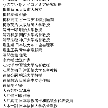
うのていを オイコノミア研究所長
梅川勉 元大阪市大教授
梅野泰靖 俳優
梅林宏道 ピースデポ特別顧問
梅原英治 大阪経済大学教授
浦田一郎 明治大学教授
浦西和彦 関西大学名誉教授
浦部法穂 神戸大学名誉教授
瓜生崇 日本脱カルト協会理事
瓜生正美 青年劇場顧問
漆間徳然 住職
永六輔 放送作家
江沢洋 学習院大学名誉教授
江尻美穂子 津田塾大学名誉教授
遠藤公嗣 明治大学教授
遠藤教温 日蓮宗本立寺住職
遠藤剛 俳優
大石芳野 写真家
大江健三郎 作家
大江真道 日本宗教者平和協議会代表委員
大木一訓 日本福祉大学名誉教授