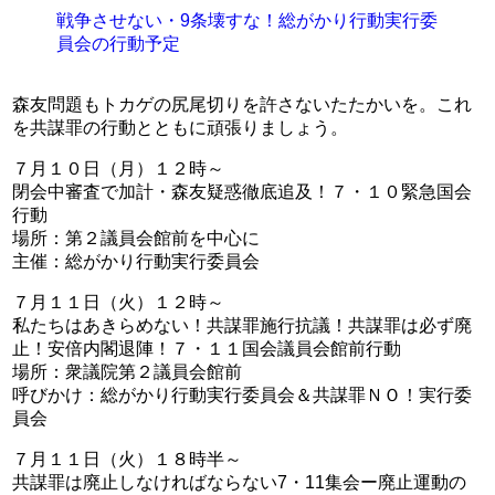
戦争させない・9条壊すな！総がかり行動実行委
員会の行動予定
森友問題もトカゲの尻尾切りを許さないたたかいを。これ
を共謀罪の行動とともに頑張りましょう。
７月１０日（月）１２時～
閉会中審査で加計・森友疑惑徹底追及！７・１０緊急国会
行動
場所：第２議員会館前を中心に
主催：総がかり行動実行委員会
７月１１日（火）１２時～
私たちはあきらめない！共謀罪施行抗議！共謀罪は必ず廃
止！安倍内閣退陣！７・１１国会議員会館前行動
場所：衆議院第２議員会館前
呼びかけ：総がかり行動実行委員会＆共謀罪ＮＯ！実行委
員会
７月１１日（火）１８時半～
共謀罪は廃止しなければならない7・11集会ー廃止運動の