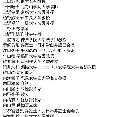
上田誠也 東大名誉教授
上田睦子 元青山学院大学講師
上野健爾 京都大学名誉教授
植野妙実子 中央大学教授
上野卓郎 一橋大学名誉教授
上野正 数学者
上野千鶴子 社会学者
上脇博之 神戸学院大学法学部教授
鵜飼良昭 弁護士・日本労働弁護団会長
浮田久子 平和の白いリボン行動・藤沢
牛山積 早稲田大学名誉教授
碓井敏正 京都橘大学名誉教授
臼井久和 獨協大学・フェリス女学院大学名誉教授
碓田のぼる 歌人
内海愛子 恵泉女学園大学名誉教授
内田雅敏 弁護士
内田麟太郎 絵詞作家
内野光子 歌人
内橋克人 経済評論家
内山晟 動物写真家
宇都宮健児 弁護士・元日本弁護士会会長
内海和雄 一橋大学名誉教授