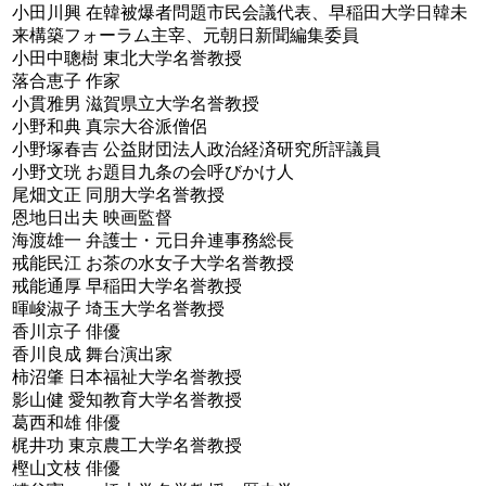
小田川興 在韓被爆者問題市民会議代表、早稲田大学日韓未
来構築フォーラム主宰、元朝日新聞編集委員
小田中聰樹 東北大学名誉教授
落合恵子 作家
小貫雅男 滋賀県立大学名誉教授
小野和典 真宗大谷派僧侶
小野塚春吉 公益財団法人政治経済研究所評議員
小野文珖 お題目九条の会呼びかけ人
尾畑文正 同朋大学名誉教授
恩地日出夫 映画監督
海渡雄一 弁護士・元日弁連事務総長
戒能民江 お茶の水女子大学名誉教授
戒能通厚 早稲田大学名誉教授
暉峻淑子 埼玉大学名誉教授
香川京子 俳優
香川良成 舞台演出家
柿沼肇 日本福祉大学名誉教授
影山健 愛知教育大学名誉教授
葛西和雄 俳優
梶井功 東京農工大学名誉教授
樫山文枝 俳優