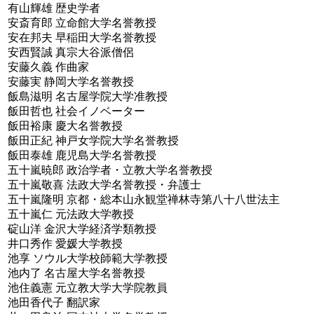
有山輝雄 歴史学者
安斎育郎 立命館大学名誉教授
安在邦夫 早稲田大学名誉教授
安西賢誠 真宗大谷派僧侶
安藤久義 作曲家
安藤実 静岡大学名誉教授
飯島滋明 名古屋学院大学准教授
飯田哲也 社会イノベーター
飯田裕康 慶大名誉教授
飯田正紀 神戸女学院大学名誉教授
飯田泰雄 鹿児島大学名誉教授
五十嵐暁郎 政治学者・立教大学名誉教授
五十嵐敬喜 法政大学名誉教授・弁護士
五十嵐隆明 京都・総本山永観堂禅林寺第八十八世法主
五十嵐仁 元法政大学教授
碇山洋 金沢大学経済学類教授
井口秀作 愛媛大学教授
池享 ソウル大学校師範大学教授
池内了 名古屋大学名誉教授
池住義憲 元立教大学大学院教員
池田香代子 翻訳家