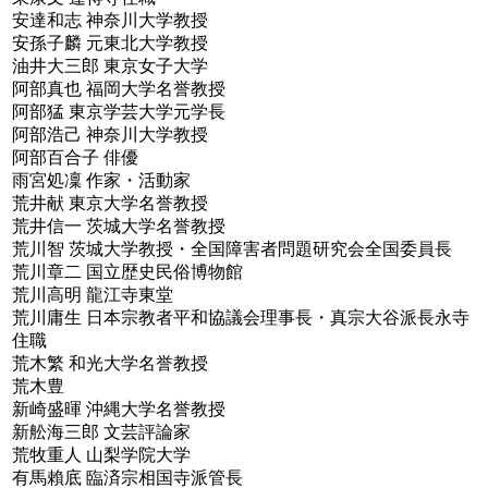
安達和志 神奈川大学教授
安孫子麟 元東北大学教授
油井大三郎 東京女子大学
阿部真也 福岡大学名誉教授
阿部猛 東京学芸大学元学長
阿部浩己 神奈川大学教授
阿部百合子 俳優
雨宮処凜 作家・活動家
荒井献 東京大学名誉教授
荒井信一 茨城大学名誉教授
荒川智 茨城大学教授・全国障害者問題研究会全国委員長
荒川章二 国立歴史民俗博物館
荒川高明 龍江寺東堂
荒川庸生 日本宗教者平和協議会理事長・真宗大谷派長永寺
住職
荒木繁 和光大学名誉教授
荒木豊
新崎盛暉 沖縄大学名誉教授
新舩海三郎 文芸評論家
荒牧重人 山梨学院大学
有馬賴底 臨済宗相国寺派管長