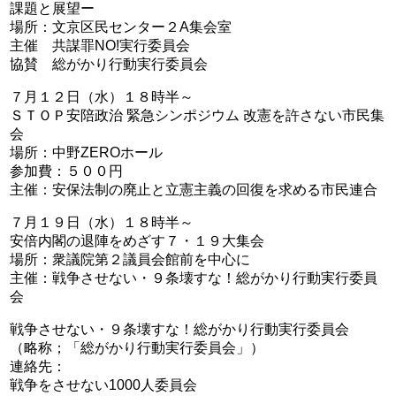
課題と展望ー
場所：文京区民センター２A集会室
主催 共謀罪NO!実行委員会
協賛 総がかり行動実行委員会
７月１２日（水）１８時半～
ＳＴＯＰ安陪政治 緊急シンポジウム 改憲を許さない市民集
会
場所：中野ZEROホール
参加費：５００円
主催：安保法制の廃止と立憲主義の回復を求める市民連合
７月１９日（水）１８時半～
安倍内閣の退陣をめざす７・１９大集会
場所：衆議院第２議員会館前を中心に
主催：戦争させない・９条壊すな！総がかり行動実行委員
会
戦争させない・９条壊すな！総がかり行動実行委員会
（略称；「総がかり行動実行委員会」）
連絡先：
戦争をさせない1000人委員会