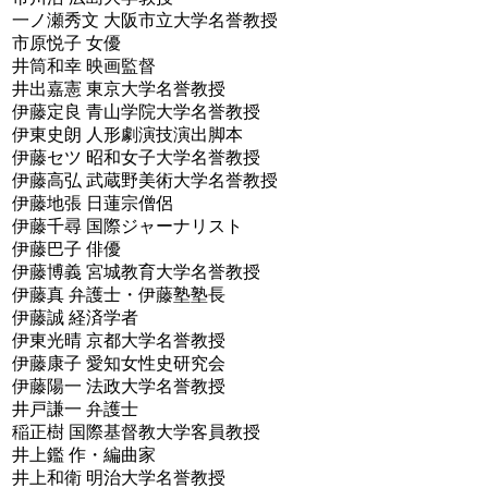
一ノ瀬秀文 大阪市立大学名誉教授
市原悦子 女優
井筒和幸 映画監督
井出嘉憲 東京大学名誉教授
伊藤定良 青山学院大学名誉教授
伊東史朗 人形劇演技演出脚本
伊藤セツ 昭和女子大学名誉教授
伊藤高弘 武蔵野美術大学名誉教授
伊藤地張 日蓮宗僧侶
伊藤千尋 国際ジャーナリスト
伊藤巴子 俳優
伊藤博義 宮城教育大学名誉教授
伊藤真 弁護士・伊藤塾塾長
伊藤誠 経済学者
伊東光晴 京都大学名誉教授
伊藤康子 愛知女性史研究会
伊藤陽一 法政大学名誉教授
井戸謙一 弁護士
稲正樹 国際基督教大学客員教授
井上鑑 作・編曲家
井上和衛 明治大学名誉教授