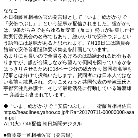
ななこ
本日衛藤首相補佐官の発言録として「いま、総がかりで
『安倍つぶし』」という記事が配信されました。総がかり
は、9条がらみであらゆる反安倍（反日）勢力が結集した行
動実行委員会の名称でもあり、総がかりで安倍つぶしとい
う語句には意味があると思われます。7月19日には議員会
館前で安倍首相退陣要求集会を計画しています。
あまりにも長いので全員をあげるのは躊躇われる部分もあ
りますが、誰が合議しながら望んで倒閣を図っているかを
はっきりさせるために18ページ分の総がかり賛同者名簿を
記事とは分けて投稿いたします。賛同者には日本人ではな
い名前も散見され、のりこえねっと共同代表の辛淑玉氏と
宇都宮健児弁護士、そして最近活発に行動している海渡雄
一 弁護士も含まれています。
◆「いま、総がかりで『安倍つぶし』」 衛藤首相補佐官
https://headlines.yahoo.co.jp/hl?a=20170711-00000008-asa
hi-pol
7/11(火) 7:46配信 朝日新聞デジタル
■衛藤晟一首相補佐官（発言録）