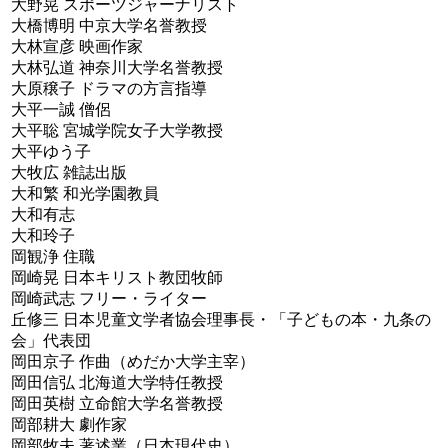
大野晃 スポーツジャーナリスト
大橋博明 中京大学名誉教授
大林宣彦 映画作家
大林弘道 神奈川大学名誉教授
大原穣子 ドラマの方言指導
大平一誠 僧侶
大平聡 宮城学院女子大学教授
大平ゆう子
大牧広 雑誌出版
大和繁 和光学園教員
大和有志
大和玲子
岡観浄 住職
岡崎晃 日本キリスト教団牧師
岡崎武志 フリー・ライター
丘修三 日本児童文学者協会理事長・「子どもの本・九条の
会」代表団
岡田京子 作曲（めだか大学主宰）
岡田信弘 北海道大学特任教授
岡田英樹 立命館大学名誉教授
岡部耕大 劇作家
岡部牧夫 著述業（日本現代史）