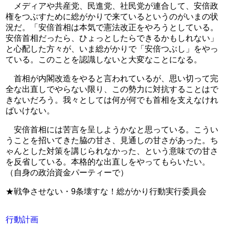
メディアや共産党、民進党、社民党が連合して、安倍政
権をつぶすために総がかりで来ているというのがいまの状
況だ。「安倍首相は本気で憲法改正をやろうとしている。
安倍首相だったら、ひょっとしたらできるかもしれない」
と心配した方々が、いま総がかりで「安倍つぶし」をやっ
ている。このことを認識しないと大変なことになる。
首相が内閣改造をやると言われているが、思い切って完
全な出直しでやらない限り、この勢力に対抗することはで
きないだろう。我々としては何が何でも首相を支えなけれ
ばいけない。
安倍首相には苦言を呈しようかなと思っている。こうい
うことを招いてきた脇の甘さ、見通しの甘さがあった。ち
ゃんとした対策を講じられなかった、という意味での甘さ
を反省している。本格的な出直しをやってもらいたい。
（自身の政治資金パーティーで）
★戦争させない・9条壊すな！総がかり行動実行委員会
行動計画