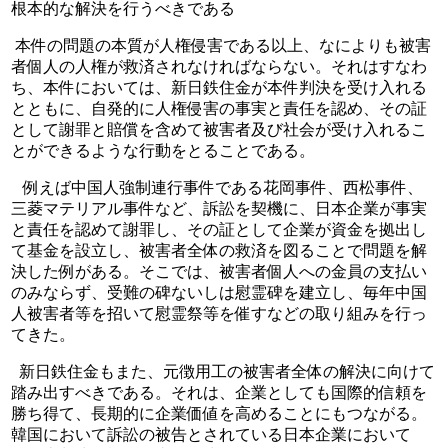
根本的な解決を行うべきである 
 本件の問題の本質が人権侵害である以上、なによりも被害
者個人の人権が救済されなければならない。それはすなわ
ち、本件においては、新日鉄住金が本件判決を受け入れる
とともに、自発的に人権侵害の事実と責任を認め、その証
として謝罪と賠償を含めて被害者及び社会が受け入れるこ
とができるような行動をとることである。
   例えば中国人強制連行事件である花岡事件、西松事件、
三菱マテリアル事件など、訴訟を契機に、日本企業が事実
と責任を認めて謝罪し、その証として企業が資金を拠出し
て基金を設立し、被害者全体の救済を図ることで問題を解
決した例がある。そこでは、被害者個人への金員の支払い
のみならず、受難の碑ないしは慰霊碑を建立し、毎年中国
人被害者等を招いて慰霊祭等を催すなどの取り組みを行っ
てきた。
  新日鉄住金もまた、元徴用工の被害者全体の解決に向けて
踏み出すべきである。それは、企業としても国際的信頼を
勝ち得て、長期的に企業価値を高めることにもつながる。
韓国において訴訟の被告とされている日本企業において