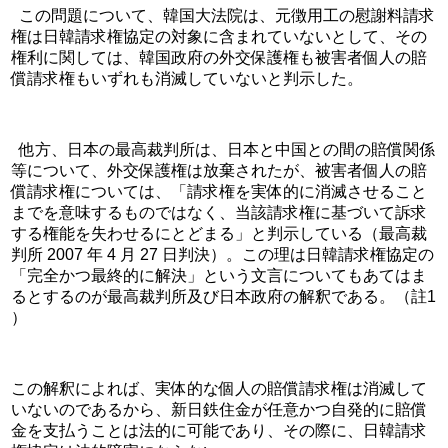
  この問題について、韓国大法院は、元徴用工の慰謝料請求
権は日韓請求権協定の対象に含まれていないとして、その
権利に関しては、韓国政府の外交保護権も被害者個人の賠
償請求権もいずれも消滅していないと判示した。
  他方、日本の最高裁判所は、日本と中国との間の賠償関係
等について、外交保護権は放棄されたが、被害者個人の賠
償請求権については、「請求権を実体的に消滅させること
までを意味するものではなく、当該請求権に基づいて訴求
する権能を失わせるにとどまる」と判示している（最高裁
判所 2007 年 4 月 27 日判決）。この理は日韓請求権協定の
「完全かつ最終的に解決」という文言についてもあてはま
るとするのが最高裁判所及び日本政府の解釈である。（註1 
）
この解釈によれば、実体的な個人の賠償請求権は消滅して
いないのであるから、新日鉄住金が任意かつ自発的に賠償
金を支払うことは法的に可能であり、その際に、日韓請求