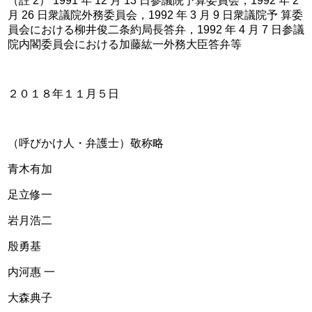
（註 2） 1991 年 12 月 13 日参議院予算委員会，1992 年 2 
月 26 日衆議院外務委員会，1992 年 3 月 9 日衆議院予 算委
員会における柳井俊二条約局長答弁，1992 年 4 月 7 日参議
院内閣委員会における加藤紘一外務大臣答弁等
２０１８年１１月５日  
（呼びかけ人・弁護士）敬称略
青木有加
足立修一
岩月浩二
殷勇基 
内河惠 一     
大森典子