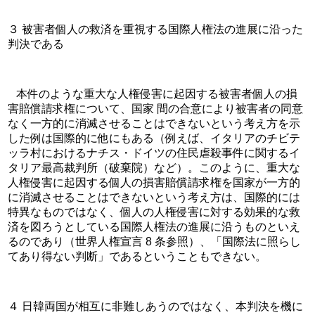
３ 被害者個人の救済を重視する国際人権法の進展に沿った
判決である
   本件のような重大な人権侵害に起因する被害者個人の損
害賠償請求権について、国家 間の合意により被害者の同意
なく一方的に消滅させることはできないという考え方を示 
した例は国際的に他にもある（例えば、イタリアのチビテ
ッラ村におけるナチス・ドイツの住民虐殺事件に関するイ
タリア最高裁判所（破棄院）など）。このように、重大な
人権侵害に起因する個人の損害賠償請求権を国家が一方的
に消滅させることはできないという考え方は、国際的には
特異なものではなく、個人の人権侵害に対する効果的な救
済を図ろうとしている国際人権法の進展に沿うものといえ
るのであり（世界人権宣言 8 条参照）、「国際法に照らし
てあり得ない判断」であるということもできない。
４ 日韓両国が相互に非難しあうのではなく、本判決を機に