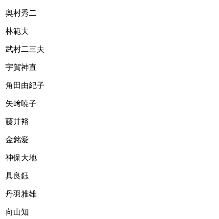
奥村秀二
林範夫
武村二三夫
宇賀神直
角田由紀子
矢﨑暁子
藤井裕
金銘愛
神保大地
具良鈺
丹羽雅雄
向山知