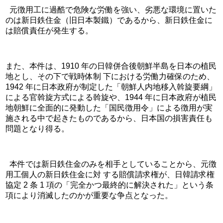
  元徴用工に過酷で危険な労働を強い、劣悪な環境に置いた
のは新日鉄住金（旧日本製鐵）であるから、新日鉄住金に
は賠償責任が発生する。
また、本件は、1910 年の日韓併合後朝鮮半島を日本の植民
地とし、その下で戦時体制 下における労働力確保のため、
1942 年に日本政府が制定した「朝鮮人内地移入斡旋要綱」
による官斡旋方式による斡旋や、1944 年に日本政府が植民
地朝鮮に全面的に発動した「国民徴用令」による徴用が実
施される中で起きたものであるから、日本国の損害責任も
問題となり得る。
  本件では新日鉄住金のみを相手としていることから、元徴
用工個人の新日鉄住金に対 する賠償請求権が、日韓請求権
協定 2 条 1 項の「完全かつ最終的に解決された」という条
項により消滅したのかが重要な争点となった。