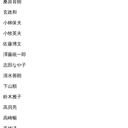
桑原育朗    
玄政和
小林保夫
小牧英夫
佐藤博文
澤藤統一郎
志田なや子
清水善朗
下山順
鈴木雅子
高貝亮
高崎暢