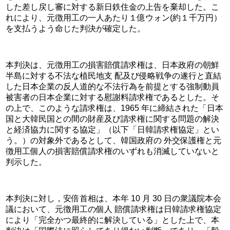
した差し戻し審に対する新日鉄住金の上告を棄却した。こ
れにより、元徴用工の一人あたり１億ウォン(約１千万円）
を支払うよう命じた判決が確定した。
本判決は、元徴用工の損害賠償請求権は、日本政府の朝鮮
半島に対する不法な植民地支 配及び侵略戦争の遂行と直結
した日本企業の反人道的な不法行為を前提とする強制動員
被害者の日本企業に対する慰謝料請求権であるとした。そ
の上で、このような請求権は、1965 年に締結された「日本
国と大韓民国との間の財産及び請求権に関する問題の解決
と経済協力に関する協定」（以下「日韓請求権協定」とい
う。）の対象外であるとして、韓国政府の 外交保護権と元
徴用工個人の損害賠償請求権のいずれも消滅していないと
判示した。
本判決に対し，安倍首相は、本年 10 月 30 日の衆議院本会
議において、元徴用工の個人 賠償請求権は日韓請求権協定
により「完全かつ最終的に解決している」とした上で、本