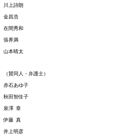
川上詩朗
金昌浩 
在間秀和 
張界満
山本晴太
（賛同人・弁護士）    
赤石あゆ子
秋田智佳子
泉澤  章
伊藤  真
井上明彦