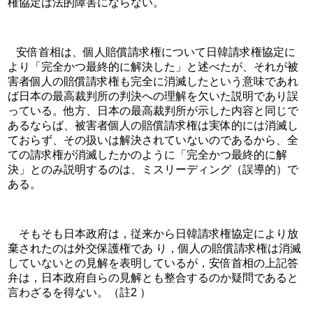
権協定は法的障害にならない。
   安倍首相は、個人賠償請求権について日韓請求権協定に
より「完全かつ最終的に解決した」と述べたが、それが被
害者個人の賠償請求権も完全に消滅したという意味であれ
ば日本の最高裁判所の判決への理解を欠いた説明であり誤
っている。他方、日本の最高裁判所が示した内容と同じで
あるならば、被害者個人の賠償請求権は実体的には消滅し
ておらず、その扱いは解決されていないのであるから、全
ての請求権が消滅したかのように「完全かつ最終的に解
決」とのみ説明するのは、ミスリーディング（誤導的）で
ある。
　そもそも日本政府は，従来から日韓請求権協定により放
棄されたのは外交保護権であ り，個人の賠償請求権は消滅
していないとの見解を表明しているが，安倍首相の上記答
弁は，日本政府自らの見解とも整合するのか疑問であると
言わざるを得ない。（註2 ）