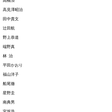
高橋済
高見澤昭治
田中貴文
辻田航
野上恭道
端野真
林  治
平田かおり
福山洋子
船尾徹
星野圭     
南典男
宮坂浩