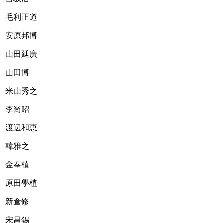
毛利正道
安原邦博
山田延廣 　
山田博
米山秀之
李尚昭
渡辺和恵
韓雅之     
金奉植  　
原田學植     
新倉修
宋昌錫