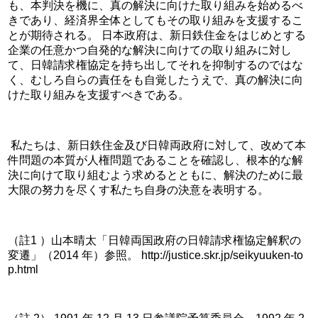
も、本判決を機に、真の解決に向けた取り組みを始めるべ
きであり、経済界全体としてもその取り組みを支援するこ
とが期待される。 日本政府は、新日鉄住金をはじめとする
企業の任意かつ自発的な解決に向けての取り組みに対し
て、日韓請求権協定を持ち出してそれを抑制するのではな
く、むしろ自らの責任をも自覚したうえで、真の解決に向
けた取り組みを支援すべきである。
 私たちは、新日鉄住金及び日韓両政府に対して、改めて本
件問題の本質が人権問題であることを確認し、根本的な解
決に向けて取り組むよう求めるとともに、解決のために最
大限の努力を尽くす私たち自身の決意を表明する。
（註1 ）山本晴太「日韓両国政府の日韓請求権協定解釈の
変遷」（2014 年）参照。 http://justice.skr.jp/seikyuuken-to
p.html