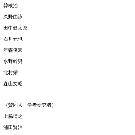
韓検治
久野由詠
田中健太郎
石川元也
年森俊宏
水野幹男
北村栄
森山文昭
（賛同人・学者研究者） 
上脇博之
浦田賢治