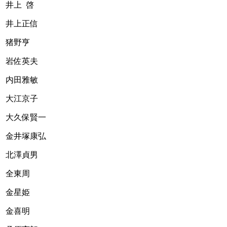
井上  啓
井上正信
猪野亨 
岩佐英夫
内田雅敏
大江京子
大久保賢一
金井塚康弘
北澤貞男
全東周
金星姫
金喜明 