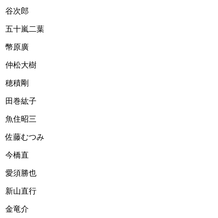
谷次郎
五十嵐二葉
幣原廣
仲松大樹
穂積剛
田巻紘子
魚住昭三
佐藤むつみ
今橋直
愛須勝也
新山直行
金竜介