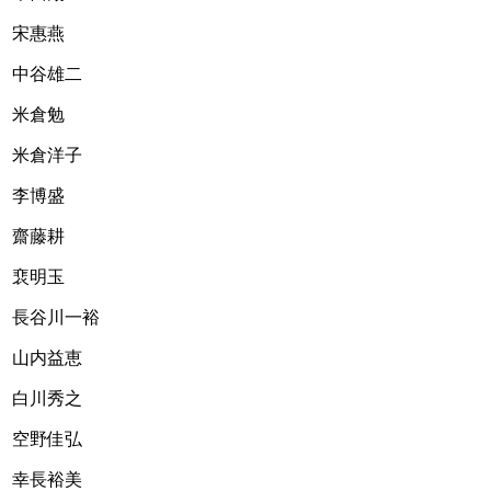
宋惠燕     
中谷雄二
米倉勉
米倉洋子
李博盛
齋藤耕　　
裵明玉
長谷川一裕
山内益恵
白川秀之
空野佳弘
幸長裕美 　