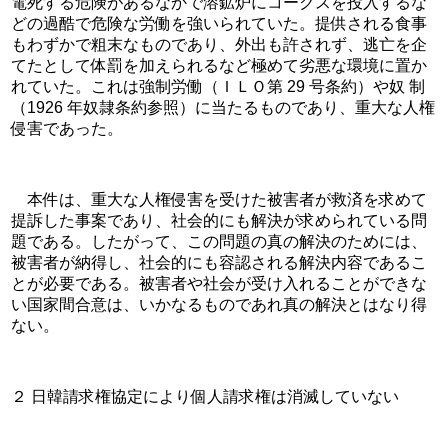
電死する危険があるなかで溶鉱炉にコークスを投入するな
どの過酷で危険な労働を強いられていた。提供される食事
もわずかで粗末なものであり、外出も許されず、逃亡を企
てたとして体罰を加えられるなど極めて劣悪な環境に置か
れていた。これは強制労働（ＩＬＯ第 29 号条約）や奴 制
（1926 年奴隷条約参照）に当たるものであり、重大な人権
侵害であった。
　本件は、重大な人権侵害を受けた被害者が救済を求めて
提訴した事案であり、社会的にも解決が求められている問
題である。したがって、この問題の真の解決のためには、
被害者が納得し、社会的にも容認される解決内容であるこ
とが必要である。被害者や社会が受け入れることができな
い国家間合意は、いかなるものであれ真の解決とはなり得
ない。
２ 日韓請求権協定により個人請求権は消滅していない