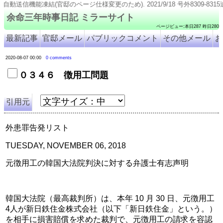
邸のページ仕様変更のため). 2021/9/18 号外8309-8315追加. 2021/9/11 号外831
余命三年時事日記 ミラーサイト
ページビュー:本日287 昨日280
最新記事
官邸メール
パブリックコメント
その他メール
お
2020-08-07 00:00
0 comments
０３４６ 徴用工問題
引用元
外患罪告発リスト
TUESDAY, NOVEMBER 06, 2018
元徴用工の韓国大法院判決に対する弁護士有志声明
韓国大法院（最高裁判所）は、本年 10 月 30 日、元徴用工 
4人が新日鉄住金株式会社（以下「新日鉄住金」という。）
を相手に損害賠償を求めた裁判で、元徴用工の請求を容認