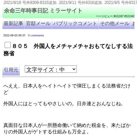
追加. 2021/9/11 号外8316追加. 2021/9/5 号外8317-8321追加. 2021/8/2
余命三年時事日記 ミラーサイト
ページビュー:本日167 昨日342
最新記事
官邸メール
パブリックコメント
その他メール
お
2022-06-03 09:37
0 comments
８０５ 外国人をメチャメチャおもてなしする法
務省
引用元
へええ、日本人をヘイトヘイトで弾圧しまくる法務省だけ
ど
外国人にはとってもやさしいの。日弁連とおんなじね。
真面目な日本人が一所懸命働いて納めた税金を、来たばか
りの外国人がゲトする仕組みも万全よ。