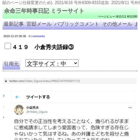
2021/9/18 号外8309-8315追加. 2021/9/11 号外8316追加. 2021/9/5 号外
余命三年時事日記 ミラーサイト
ページビュー:本日111 昨日280
最新記事
官邸メール
パブリックコメント
その他メール
お
2020-12-15 09:36
0 comments
４１９ 小倉秀夫語録③
引用元