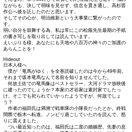
ながらも、決して弱味を見せず、信念を貫き通し、高杉晋
作公へ後を託したのだと思います。
そしてその心が、明治維新という大事業に繋がったので
す。
弱い自分を鼓舞する為、私は常にこの松蔭先生最期の手紙
の書き写しを取り出しては読んでいます。
えいぷりる様、あなたにも天地や八百万の神々のご加護の
あらんことを！
Hideout
日本人様へ
僕が「竜馬がゆく」を全巻読破したのは今から49年前。
それまで坂本竜馬なんて名前を知りませんでした。
何故土佐での竜馬像はベストセラー、大河ドラマ放映後
に建ったのでしょうか？本家の才谷家は素封家でしたっ
け。そこでも祀られていかったようですが、何故でしょ
う？
作者の福田氏は満洲で戦車隊の小隊長だったとか。終戦
間際で栃木へ転進。ノンビリ過ごしていたのを読んで、怒
りに震えました。
つい最近知ったのは、福田氏は二度の婚姻歴。先妻の息