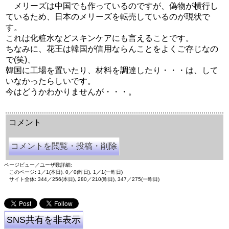
メリーズは中国でも作っているのですが、偽物が横行し
ているため、日本のメリーズを転売しているのが現状で
す。
これは化粧水などスキンケアにも言えることです。
ちなみに、花王は韓国が信用ならんことをよくご存じなの
で(笑)、
韓国に工場を置いたり、材料を調達したり・・・は、して
いなかったらしいです。
今はどうかわかりませんが・・・。
余命三年時事日記 ミラーサイト
余命３年時事日記 ミラーサイト
余命3年時事日記 ミラーサイト
コメント
コメントを閲覧・投稿・削除
ページビュー／ユーザ数詳細:
このページ: 1／1(本日), 0／0(昨日), 1／1(一昨日)
サイト全体: 344／256(本日), 280／210(昨日), 347／275(一昨日)