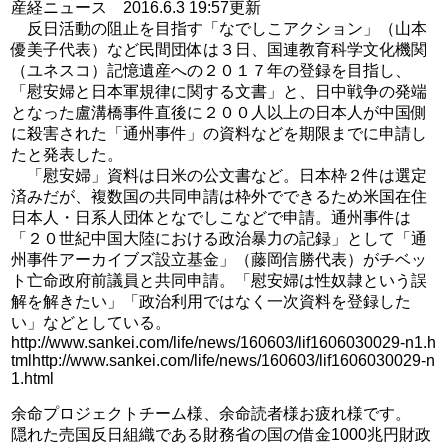
産経ニュース 2016.6.3 19:57更新
反日活動の阻止を目指す「なでしこアクション」（山本
優美子代表）など民間団体は３日、国連教育科学文化機関
（ユネスコ）記憶遺産への２０１７年の登録を目指し、
「慰安婦と日本軍規律に関する文書」と、日中戦争の発端
となった盧溝橋事件直後に２００人以上の日本人が中国側
に殺害された「通州事件」の資料などを期限までに申請し
たと発表した。
「慰安婦」資料は日米の公文書など。日本枠２件は選定
済みだが、複数国の共同申請は枠外でできるため米国在住
日本人・日系人団体となでしこなどで申請。通州事件は
「２０世紀中国大陸における政治暴力の記録」として「通
州事件アーカイブズ設立基金」（藤岡信勝代表）がチベッ
ト亡命政府前議員と共同申請。「慰安婦は性奴隷という誤
解を解きたい」「政治利用ではなく一次資料を登録した
い」などとしている。
http://www.sankei.com/life/news/160603/lif1606030029-n1.h
tmlhttp://www.sankei.com/life/news/160603/lif1606030029-n
1.html
余命プロジェクトチーム様、余命読者様お疲れ様です。
隠れた売国反日組織である財務省の国の借金1000兆円財政