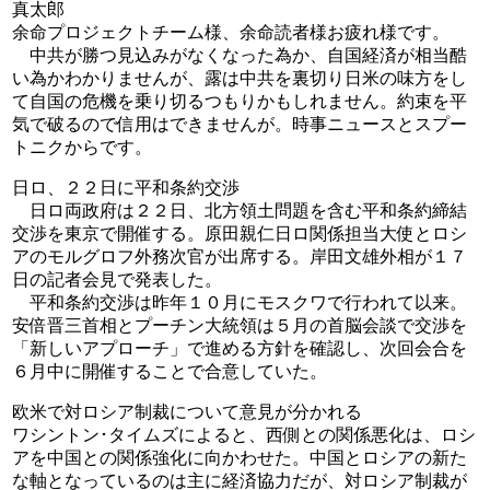
真太郎
余命プロジェクトチーム様、余命読者様お疲れ様です。
中共が勝つ見込みがなくなった為か、自国経済が相当酷
い為かわかりませんが、露は中共を裏切り日米の味方をし
て自国の危機を乗り切るつもりかもしれません。約束を平
気で破るので信用はできませんが。時事ニュースとスプー
トニクからです。
日ロ、２２日に平和条約交渉
日ロ両政府は２２日、北方領土問題を含む平和条約締結
交渉を東京で開催する。原田親仁日ロ関係担当大使とロシ
アのモルグロフ外務次官が出席する。岸田文雄外相が１７
日の記者会見で発表した。
平和条約交渉は昨年１０月にモスクワで行われて以来。
安倍晋三首相とプーチン大統領は５月の首脳会談で交渉を
「新しいアプローチ」で進める方針を確認し、次回会合を
６月中に開催することで合意していた。
欧米で対ロシア制裁について意見が分かれる
ワシントン･タイムズによると、西側との関係悪化は、ロシ
アを中国との関係強化に向かわせた。中国とロシアの新た
な軸となっているのは主に経済協力だが、対ロシア制裁が