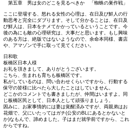
第五章 男は女のどこを見るべきか 「蜘蛛の巣作戦」
ここに登場する、怒れる女性の心理は、在日及び鮮人の行
動思考と完全にダブります。そして分かることは、在日及
び鮮人は、日本をナメてかかっているということです。今
後の為にも敵の心理研究は、大事だと思います。もし興味
のある方は、絶版ではないようなので、余命本同様、書店
や、アマゾンで手に取って見てください。
日和歌
板橋区日本人様
お礼を頂きまして、ありがとうございます。
こちら、生まれも育ちも板橋区です。
私がしているのは、問い合わせくらいですから、行動する
保守の皆様に比べたら大したことはしていません。
どこかのコメントでも書きましたが、仲間はいますよ。同
じ板橋区民として、日本人として頑張りましょう。
因みに、お家事情的には妻は覚醒済みですが、両親弟はお
花畑で、父にいたってはガチ(公安のBLにあるとかないと
か)なもんで、諦めました。子はまだ就学前ですから、これ
からですね。