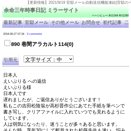
【更新情報】2021/9/19 官邸メール自動送信機能凍結(官邸のページ仕様変更のため). 202
余命三年時事日記 ミラーサイト
ページビュー:本日344 昨日280
最新記事
官邸メール
その他メール
お問合せ
初代記事
二
2016-06-27 07:34
0 comments
890 巷間アラカルト114(0)
引用元
日本人
えいぷりる への返信
えいぷりる様
日本人です
遅れましたが、ご返信ありがとうございます！
私もこの吉田松陰翁が高杉晋作公にあてた手紙を筆ペンで
書き写し、クリアファイルに入れていつでも見れるように
しています。
人は弱気になったり、迷うことが多々あると思います。
そんな時、享年30にして斬首された松蔭先生も迷い、悩み