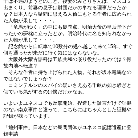
子は不遇のようとのこと。後妻のみどりさんは、マスコミ
出まくり。前妻の息子は財団だかの単なる理事だったか
な？日本人なら疑問に思える人倫にもとる作者に広められ
た人物が果して・・・。
「竜馬がゆく」の中にも疑問点。明治大帝の皇后陛下だ
ったかの夢枕に立ったとか。明治時代に名も知られなかっ
た人物が果して・・・。
記念館から自転車で10数分の処へ越して来て15年、すぐ
側を通ったが未だに行く気にはならないな。
大阪外大蒙古語科は五族共和の嵌り役だったのでは？何
故内地へ転進？
そんな作者に持ち上げられた人物。それが坂本竜馬なの
ではないでしょうか？
コミンテルンのスパイの疑いさえある千畝の如き騒ぎと
似ている気がするのは僕だけかなぁ。
いよいよユネスコでも反撃開始。捏造した証言だけで証拠
のない南京事件と違って、こちらにはちゃんとした証拠や
記録が残っています。
「通州事件」日本などの民間団体がユネスコ記憶遺産に登
録申請