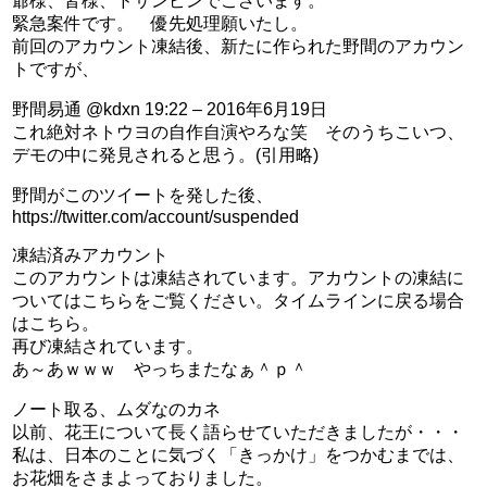
爺様、皆様、ドサンピンでございます。
緊急案件です。 優先処理願いたし。
前回のアカウント凍結後、新たに作られた野間のアカウン
トですが、
野間易通 @kdxn 19:22 – 2016年6月19日
これ絶対ネトウヨの自作自演やろな笑 そのうちこいつ、
デモの中に発見されると思う。(引用略)
野間がこのツイートを発した後、
https://twitter.com/account/suspended
凍結済みアカウント
このアカウントは凍結されています。アカウントの凍結に
ついてはこちらをご覧ください。タイムラインに戻る場合
はこちら。
再び凍結されています。
あ～あｗｗｗ やっちまたなぁ＾ｐ＾
ノート取る、ムダなのカネ
以前、花王について長く語らせていただきましたが・・・
私は、日本のことに気づく「きっかけ」をつかむまでは、
お花畑をさまよっておりました。