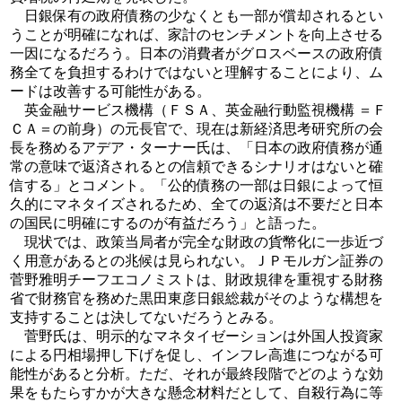
日銀保有の政府債務の少なくとも一部が償却されるとい
うことが明確になれば、家計のセンチメントを向上させる
一因になるだろう。日本の消費者がグロスベースの政府債
務全てを負担するわけではないと理解することにより、ム
ードは改善する可能性がある。
英金融サービス機構（ＦＳＡ、英金融行動監視機構 ＝Ｆ
ＣＡ＝の前身）の元長官で、現在は新経済思考研究所の会
長を務めるアデア・ターナー氏は、「日本の政府債務が通
常の意味で返済されるとの信頼できるシナリオはないと確
信する」とコメント。「公的債務の一部は日銀によって恒
久的にマネタイズされるため、全ての返済は不要だと日本
の国民に明確にするのが有益だろう」と語った。
現状では、政策当局者が完全な財政の貨幣化に一歩近づ
く用意があるとの兆候は見られない。ＪＰモルガン証券の
菅野雅明チーフエコノミストは、財政規律を重視する財務
省で財務官を務めた黒田東彦日銀総裁がそのような構想を
支持することは決してないだろうとみる。
菅野氏は、明示的なマネタイゼーションは外国人投資家
による円相場押し下げを促し、インフレ高進につながる可
能性があると分析。ただ、それが最終段階でどのような効
果をもたらすかが大きな懸念材料だとして、自殺行為に等