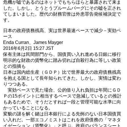
危機が嘘であるのはネットでもちらほらと暴露されて来ま
した。しかし、とうとうブルームバーグにその嘘を正され
てしまいました。歴代の財務官僚は外患罪告発候補決定で
す。
日本の政府債務残高、実は世界最速ペースで減少－実効ベ
ース
Enda Curran、James Mayger
2016年6月2日 15:27 JST
保有主体は民間部門から、国債買い入れ進める日銀に移行
明示的な財政の貨幣化に踏み切れば自殺行為に等しい政策
との指摘も
日本は国内総生産（ＧＤＰ）比で世界最大の政府債務残高
を抱える国として長年知られてきた。しかし、実情は変わ
りつつある。
実効ベースで見た場合、公的借り入れ負担は年間にＧＤ
Ｐの15ポイントに相当するペースで急減しているとの推計
もあるためで、そうだとすれば一段と管理可能な水準に向
かっていることになる。
変貌の謎を解く鍵は日本銀行による先例のない日本国債買
い入れだ。一部エコノミストはこれを政府債務の「マネタ
イゼーション（貨幣化）」と呼ぶ。政府のバランスシート