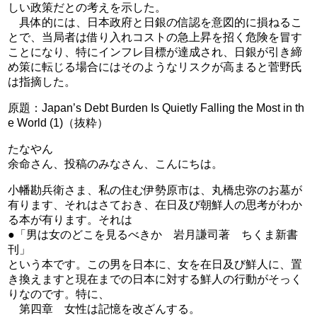
しい政策だとの考えを示した。
具体的には、日本政府と日銀の信認を意図的に損ねるこ
とで、当局者は借り入れコストの急上昇を招く危険を冒す
ことになり、特にインフレ目標が達成され、日銀が引き締
め策に転じる場合にはそのようなリスクが高まると菅野氏
は指摘した。
原題：Japan’s Debt Burden Is Quietly Falling the Most in th
e World (1)（抜粋）
たなやん
余命さん、投稿のみなさん、こんにちは。
小幡勘兵衛さま、私の住む伊勢原市は、丸橋忠弥のお墓が
有ります、それはさておき、在日及び朝鮮人の思考がわか
る本が有ります。それは
●「男は女のどこを見るべきか 岩月謙司著 ちくま新書
刊」
という本です。この男を日本に、女を在日及び鮮人に、置
き換えますと現在までの日本に対する鮮人の行動がそっく
りなのです。特に、
第四章 女性は記憶を改ざんする。