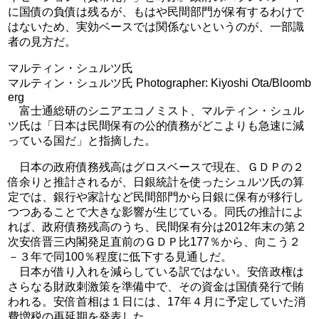
に国債の負債は残るが、もはや民間部門が保有するわけで
はないため、実効ベースでは関係ないというのが、一部識
者の見方だ。
マルティン・シュルツ氏
マルティン・シュルツ氏 Photographer: Kiyoshi Ota/Bloomb
erg
富士通総研のシニアエコノミスト、マルティン・シュル
ツ氏は「日本は民間保有の公的債務がどこよりも急速に減
っている国だ」と指摘した。
日本の政府債務残高はグロスベースで現在、ＧＤＰの２
倍余りと推計されるが、日銀統計を使ったシュルツ氏の算
定では、銀行や家計など民間部門から日銀に保有が移行し
つつあることで大きな影響が生じている。同氏の推計によ
れば、政府債務残高のうち、民間保有分は2012年末の第２
次安倍晋三内閣発足直前のＧＤＰ比177％から、向こう２
－３年で同100％程度に低下する見通しだ。
日本が借り入れを減らしている訳ではない。安倍政権は
さらなる財政刺激策を準備中で、その資金は国債発行で賄
われる。安倍首相は１日には、17年４月に予定していた消
費増税の再延期を発表した。