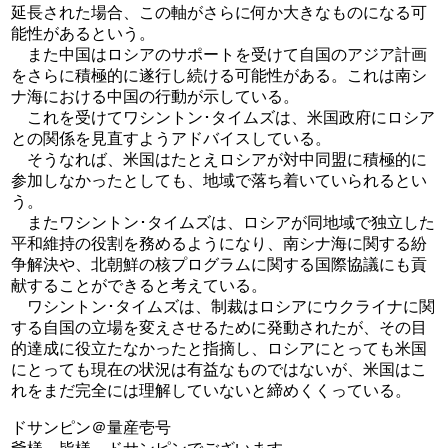
延長された場合、この軸がさらに何か大きなものになる可
能性があるという。
また中国はロシアのサポートを受けて自国のアジア計画
をさらに積極的に遂行し続ける可能性がある。これは南シ
ナ海における中国の行動が示している。
これを受けてワシントン･タイムズは、米国政府にロシア
との関係を見直すようアドバイスしている。
そうなれば、米国はたとえロシアが対中同盟に積極的に
参加しなかったとしても、地域で落ち着いていられるとい
う。
またワシントン･タイムズは、ロシアが同地域で独立した
平和維持の役割を務めるようになり、南シナ海に関する紛
争解決や、北朝鮮の核プログラムに関する国際協議にも貢
献することができると考えている。
ワシントン･タイムズは、制裁はロシアにウクライナに関
する自国の立場を変えさせるために発動されたが、その目
的達成に役立たなかったと指摘し、ロシアにとっても米国
にとっても現在の状況は有益なものではないが、米国はこ
れをまだ完全には理解していないと締めくくっている。
ドサンピン＠量産壱号