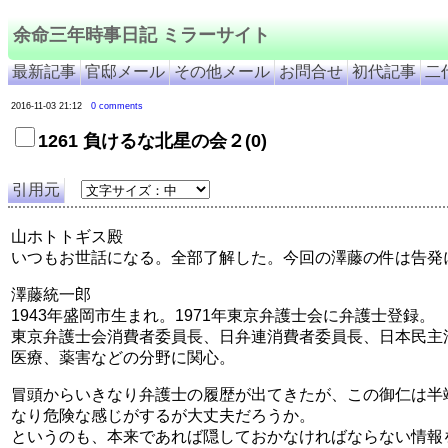
余命三年時事日記 ミラーサイト
最新記事
官邸メール
その他メール
お問合せ
初代記事
二
2016-11-03 21:12
0 comments
1261 負けるな北星の会２(0)
引用元
山ホトトギス殿
いつもお世話になる。全部了解した。今回の澤藤の件は告発
澤藤統一郎
1943年盛岡市生まれ。1971年東京弁護士会に弁護士登録。
東京弁護士会消費者委員長、日弁連消費者委員長、日本民主
医療、薬害などの分野に関心。
冒頭からいきなり弁護士の履歴が出てきたが、この御仁は半
なり危険な感じがするが大丈夫だろうか。
というのも、本来であれば隠しておかなければならない情報