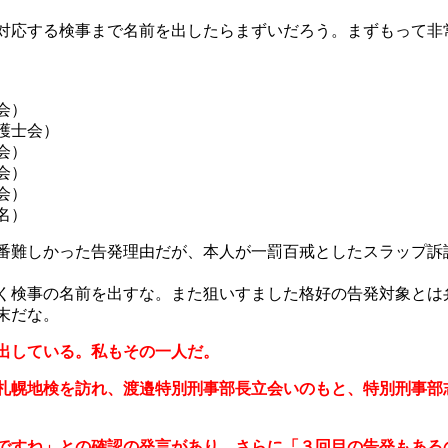
対応する検事まで名前を出したらまずいだろう。まずもって非
会）
護士会）
会）
会）
会）
名）
番難しかった告発理由だが、本人が一罰百戒としたスラップ訴
く検事の名前を出すな。また狙いすました格好の告発対象とは
末だな。
出している。私もその一人だ。
札幌地検を訪れ、渡邉特別刑事部長立会いのもと、特別刑事部
ですね」との確認の発言があり、さらに「３回目の告発もある