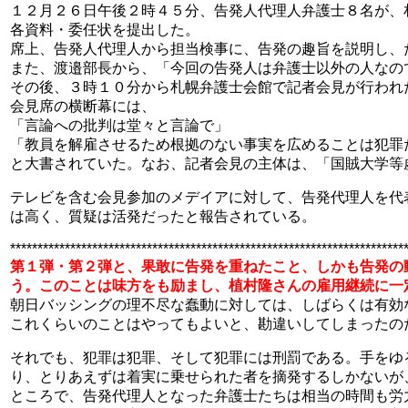
１２月２６日午後２時４５分、告発人代理人弁護士８名が、
各資料・委任状を提出した。
席上、告発人代理人から担当検事に、告発の趣旨を説明し、
また、渡邉部長から、「今回の告発人は弁護士以外の人なの
その後、３時１０分から札幌弁護士会館で記者会見が行われ
会見席の横断幕には、
「言論への批判は堂々と言論で」
「教員を解雇させるため根拠のない事実を広めることは犯罪だ
と大書されていた。なお、記者会見の主体は、「国賊大学等
テレビを含む会見参加のメデイアに対して、告発代理人を代
は高く、質疑は活発だったと報告されている。
************************************************************************
第１弾・第２弾と、果敢に告発を重ねたこと、しかも告発の
う。このことは味方をも励まし、植村隆さんの雇用継続に一
朝日バッシングの理不尽な蠢動に対しては、しばらくは有効
これくらいのことはやってもよいと、勘違いしてしまったの
それでも、犯罪は犯罪、そして犯罪には刑罰である。手をゆ
り、とりあえずは着実に乗せられた者を摘発するしかないが
ところで、告発代理人となった弁護士たちは相当の時間も労