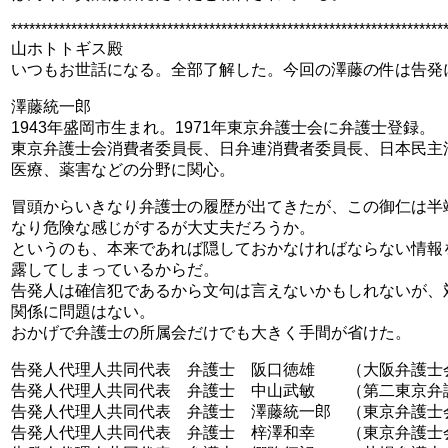
************************************************************************
山ホトトギス殿
いつもお世話になる。全部了解した。今回の澤藤の件は告発
澤藤統一郎
1943年盛岡市生まれ。1971年東京弁護士会に弁護士登録。
東京弁護士会消費者委員長、日弁連消費者委員長、日本民主
医療、薬害などの分野に関心。
冒頭からいきなり弁護士の履歴が出てきたが、この御仁は半
なり危険な感じがするが大丈夫だろうか。
というのも、本来であれば隠しておかなければならない情報
露してしまっているからだ。
告発人は確信犯であるから文句は言えないかもしれないが、
関係に問題はない。
おかげで弁護士の所属会だけでも大きく手間が省けた。
告発人代理人共同代表 弁護士 阪口徳雄 （大阪弁護士
告発人代理人共同代表 弁護士 中山武敏 （第二東京弁
告発人代理人共同代表 弁護士 澤藤統一郎 （東京弁護士
告発人代理人共同代表 弁護士 梓澤和幸 （東京弁護士