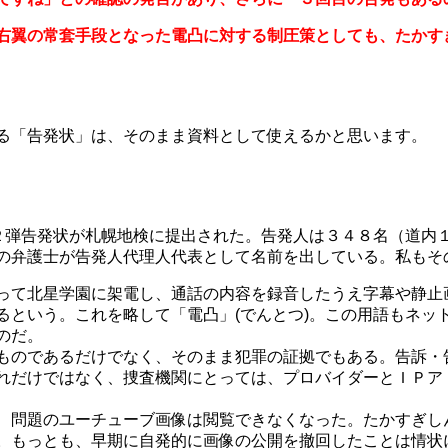
右翼の常套手段となった電凸に対する制圧策としても、たかす
る「告発状」は、そのまま資料として使えるかと思います。
第２弾告発状が札幌地検に提出された。告発人は３４８名（道内
の弁護士が告発人代理人代表として名前を出している。私もそ
って北星学園に架電し、通話の内容を録音したうえ字幕や静止
るという。これを略して「電凸」(でんとつ)。この用語もネッ
のだ。
ものであるだけでなく、そのまま犯罪の証拠でもある。告訴・
れだけではなく、捜査機関にとっては、プロバイダーとＩＰア
、問題のユーチューブ画像は閲覧できなくなった。たかすぎし
。もっとも、早期に自発的に画像の公開を撤回したことは情状