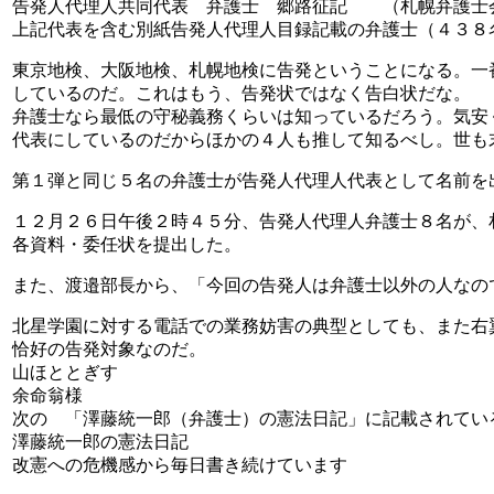
告発人代理人共同代表 弁護士 郷路征記 （札幌弁護士
上記代表を含む別紙告発人代理人目録記載の弁護士（４３８
東京地検、大阪地検、札幌地検に告発ということになる。一
しているのだ。これはもう、告発状ではなく告白状だな。
弁護士なら最低の守秘義務くらいは知っているだろう。気安
代表にしているのだからほかの４人も推して知るべし。世も
第１弾と同じ５名の弁護士が告発人代理人代表として名前を
１２月２６日午後２時４５分、告発人代理人弁護士８名が、
各資料・委任状を提出した。
また、渡邉部長から、「今回の告発人は弁護士以外の人なの
北星学園に対する電話での業務妨害の典型としても、また右
恰好の告発対象なのだ。
山ほととぎす
余命翁様
次の 「澤藤統一郎（弁護士）の憲法日記」に記載されてい
澤藤統一郎の憲法日記
改憲への危機感から毎日書き続けています