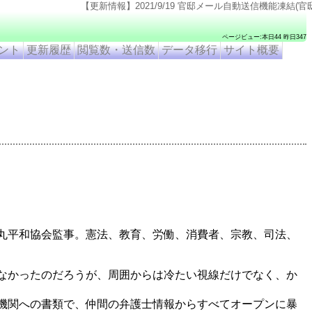
【更新情報】2021/9/19 官邸メール自動送信機能凍結(官邸のページ仕様変更のため). 2021
ページビュー:本日44 昨日347
ント
更新履歴
閲覧数・送信数
データ移行
サイト概要
丸平和協会監事。憲法、教育、労働、消費者、宗教、司法、
なかったのだろうが、周囲からは冷たい視線だけでなく、か
機関への書類で、仲間の弁護士情報からすべてオープンに暴