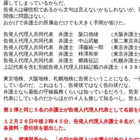
露してしまっているからだ。
告発人は確信犯であるから文句は言えないかもしれないが、
関係に問題はない。
おかげで弁護士の所属会だけでも大きく手間が省けた。
告発人代理人共同代表 弁護士 阪口徳雄 （大阪弁護士
告発人代理人共同代表 弁護士 中山武敏 （第二東京弁
告発人代理人共同代表 弁護士 澤藤統一郎 （東京弁護士
告発人代理人共同代表 弁護士 梓澤和幸 （東京弁護士
告発人代理人共同代表 弁護士 郷路征記 （札幌弁護士
上記代表を含む別紙告発人代理人目録記載の弁護士（４３８
東京地検、大阪地検、札幌地検に告発ということになる。一
しているのだ。これはもう、告発状ではなく告白状だな。
弁護士なら最低の守秘義務くらいは知っているだろう。気安
代表にしているのだからほかの４人も推して知るべし。世も
第１弾と同じ５名の弁護士が告発人代理人代表として名前を
１２月２６日午後２時４５分、告発人代理人弁護士８名が、
各資料・委任状を提出した。
また、渡邉部長から、「今回の告発人は弁護士以外の人なの