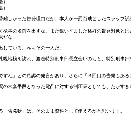
会）
名）
番難しかった告発理由だが、本人が一罰百戒としたスラップ訴
く検事の名前を出すな。また狙いすました格好の告発対象とは
末だな。
出している。私もその一人だ。
札幌地検を訪れ、渡邉特別刑事部長立会いのもと、特別刑事部
ですね」との確認の発言があり、さらに「３回目の告発もある
翼の常套手段となった電凸に対する制圧策としても、たかすぎ
る「告発状」は、そのまま資料として使えるかと思います。