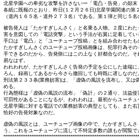
北星学園への卑劣な攻撃を許さないー「電凸・告発」の顛末
各紙に既報のとおり、昨日(１２月２６日)北星学園関連の
（道内１６５名・道外２７３名）である。第１弾と同じ５名
被告発人は「たかすぎしんさく」と名乗る人物。２度にわた
害を意図しての「電話突撃」という手法が右翼に定着してい
手口は「電凸」と「ユーチューブ投稿」とを組み合わせたも
たかすぎしんさくのユーチューブ投稿画像は、犯罪行為その
手できるのだから、告発側にはこの上なく好都合なのだ。そ
易なはず。
われわれが、たかすぎしんさく告発の予定を公にした途端に
ろん、録画してあるから今さら撤回しても時既に遅しなのだ
刑法第２３３条(業務妨害)は、「虚偽の風説を流布し、又
める。
行為態様は「虚偽の風説の流布」「偽計」の２通り、法益侵
可罰性があることになるが、われわれは、最初からユーチュ
北星学園に対する電話での業務妨害の典型としても、また右
恰好の告発対象なのだ。
虚偽の風説とは、ユーチューブ画像の中で、たかすぎしんさ
う。これをユーチューブに流して不特定多数の誰もが閲覧で
************************************************************************