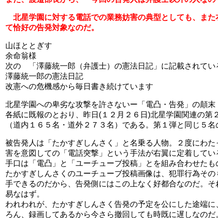
北星学園に対する電話での業務妨害の典型としても、また
て恰好の告発対象なのだ。
山ほととぎす
余命翁様
次の 「澤藤統一郎（弁護士）の憲法日記」に記載されてい
澤藤統一郎の憲法日記
改憲への危機感から毎日書き続けています
北星学園への卑劣な攻撃を許さないー「電凸・告発」の顛末
各紙に既報のとおり、昨日(１２月２６日)北星学園関連の
（道内１６５名・道外２７３名）である。第１弾と同じ５名
被告発人は「たかすぎしんさく」と名乗る人物。２度にわた
害を意図しての「電話突撃」という手法が右翼に定着してい
手口は「電凸」と「ユーチューブ投稿」とを組み合わせたも
たかすぎしんさくのユーチューブ投稿画像は、犯罪行為その
手できるのだから、告発側にはこの上なく好都合なのだ。そ
易なはず。
われわれが、たかすぎしんさく告発の予定を公にした途端に
ろん、録画してあるから今さら撤回しても時既に遅しなのだ