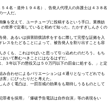
１５４名・道外１９４名）、告発人代理人の弁護士は４３８名
の一人だ。
画像を交えて、ユーチューブに投稿するという手口。業務妨
トの世界で定着していると初めて知った。たかすぎしんさくの
告発、あるいは損害賠償請求をするに際して完璧な証拠を入
ドレスをたどることによって、被告発人を割り出すことも容
んさくも、これはやばいと思って引っ込めたのだろう。もち
において酌むべきことにはなるはずだ。
は、３年以下の懲役又は５０万円以下の罰金に処する。」と定
組み合わせによるバリエーションは４通りとなってどれでも
妨害」にぴったりだと考えた。
しんさく電凸は、一罰百戒の効果をも期待しうるものとして
犯罪者を採用」「爆破予告電話は自作自演」等の表現をい