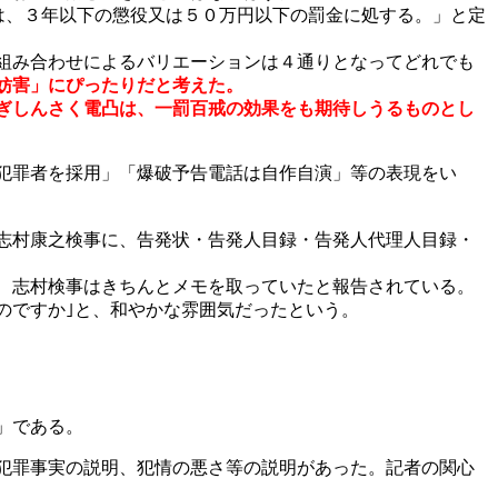
は、３年以下の懲役又は５０万円以下の罰金に処する。」と定
組み合わせによるバリエーションは４通りとなってどれでも
妨害」にぴったりだと考えた。
ぎしんさく電凸は、一罰百戒の効果をも期待しうるものとし
犯罪者を採用」「爆破予告電話は自作自演」等の表現をい
志村康之検事に、告発状・告発人目録・告発人代理人目録・
、志村検事はきちんとメモを取っていたと報告されている。
のですか｣と、和やかな雰囲気だったという。
」である。
犯罪事実の説明、犯情の悪さ等の説明があった。記者の関心