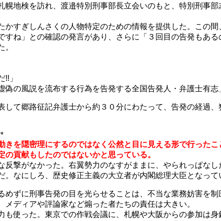
札幌地検を訪れ、渡邉特別刑事部長立会いのもと、特別刑事部
たかすぎしんさくの人物特定のための情報を提供した。この間
ですね」との確認の発言があり、さらに「３回目の告発もある
た。
!!」
虚偽の風説を流布する行為を告発する全国告発人・弁護士有志
表して郷路征記弁護士から約３０分にわたって、告発の経過、
**
動きを隠密理にするのではなく公然と目に見える形で行ったこ
定の貢献もしたのではないかと思っている。
な反撃がなかった。右翼勢力のなすがままに、やられっぱなし
だ。なにしろ、歴史修正主義の大立者が内閣総理大臣となって
るめずに刑事告発の目を光らせることは、不当な業務妨害を制
、メディアや評論家など煽った者たちの責任は大きい。
力も使った。東京での作戦会議に、札幌や大阪からの参加は身