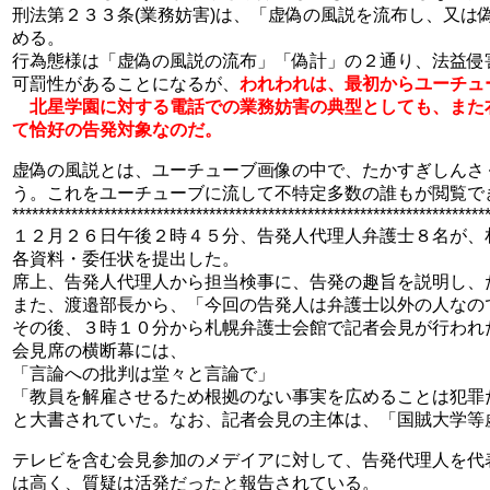
刑法第２３３条(業務妨害)は、「虚偽の風説を流布し、又
める。
行為態様は「虚偽の風説の流布」「偽計」の２通り、法益侵
可罰性があることになるが、
われわれは、最初からユーチュ
北星学園に対する電話での業務妨害の典型としても、また
て恰好の告発対象なのだ。
虚偽の風説とは、ユーチューブ画像の中で、たかすぎしんさ
う。これをユーチューブに流して不特定多数の誰もが閲覧で
************************************************************************
１２月２６日午後２時４５分、告発人代理人弁護士８名が、
各資料・委任状を提出した。
席上、告発人代理人から担当検事に、告発の趣旨を説明し、
また、渡邉部長から、「今回の告発人は弁護士以外の人なの
その後、３時１０分から札幌弁護士会館で記者会見が行われ
会見席の横断幕には、
「言論への批判は堂々と言論で」
「教員を解雇させるため根拠のない事実を広めることは犯罪だ
と大書されていた。なお、記者会見の主体は、「国賊大学等
テレビを含む会見参加のメデイアに対して、告発代理人を代
は高く、質疑は活発だったと報告されている。