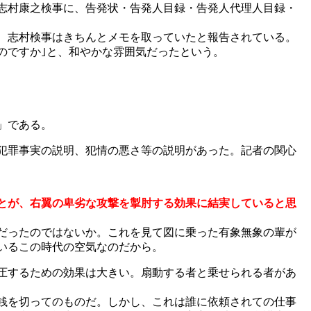
志村康之検事に、告発状・告発人目録・告発人代理人目録・
、志村検事はきちんとメモを取っていたと報告されている。
のですか｣と、和やかな雰囲気だったという。
」である。
犯罪事実の説明、犯情の悪さ等の説明があった。記者の関心
とが、右翼の卑劣な攻撃を掣肘する効果に結実していると思
だったのではないか。これを見て図に乗った有象無象の輩が
いるこの時代の空気なのだから。
圧するための効果は大きい。扇動する者と乗せられる者があ
銭を切ってのものだ。しかし、これは誰に依頼されての仕事