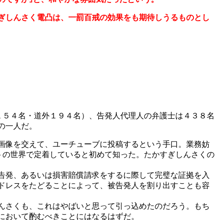
ぎしんさく電凸は、一罰百戒の効果をも期待しうるものとし
１５４名・道外１９４名）、告発人代理人の弁護士は４３８名
の一人だ。
画像を交えて、ユーチューブに投稿するという手口。業務妨
トの世界で定着していると初めて知った。たかすぎしんさくの
告発、あるいは損害賠償請求をするに際して完璧な証拠を入
ドレスをたどることによって、被告発人を割り出すことも容
んさくも、これはやばいと思って引っ込めたのだろう。もち
において酌むべきことにはなるはずだ。