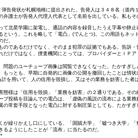
第２弾告発状が札幌地検に提出された。告発人は３４８名（道内
の弁護士が告発人代理人代表として名前を出している。私もそ
って北星学園に架電し、通話の内容を録音したうえ字幕や静止
るという。これを略して「電凸」(でんとつ)。この用語もネッ
のだ。
ものであるだけでなく、そのまま犯罪の証拠でもある。告訴・
れだけではなく、捜査機関にとっては、プロバイダーとＩＰア
、問題のユーチューブ画像は閲覧できなくなった。たかすぎし
。もっとも、早期に自発的に画像の公開を撤回したことは情状
は偽計を用いて、人の信用を毀損し、又はその業務を妨害した者
害態様は「信用を毀損」「業務を妨害」の２通りである。その
ーブ投稿を目論んでの電凸は、「虚偽の風説の流布による業務
翼の常套手段となった電凸に対する制圧策としても、たかすぎ
くが繰りかえし口にしている、「国賊大学」「嘘つき大学」「
きるようにしたことが「流布」に当たるのだ。
**