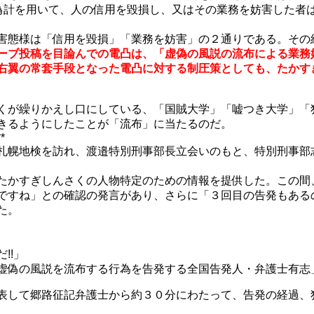
は偽計を用いて、人の信用を毀損し、又はその業務を妨害した者
害態様は「信用を毀損」「業務を妨害」の２通りである。その
ーブ投稿を目論んでの電凸は、「虚偽の風説の流布による業務
右翼の常套手段となった電凸に対する制圧策としても、たかす
くが繰りかえし口にしている、「国賊大学」「嘘つき大学」「
きるようにしたことが「流布」に当たるのだ。
**
札幌地検を訪れ、渡邉特別刑事部長立会いのもと、特別刑事部
たかすぎしんさくの人物特定のための情報を提供した。この間
ですね」との確認の発言があり、さらに「３回目の告発もある
た。
!!」
虚偽の風説を流布する行為を告発する全国告発人・弁護士有志
表して郷路征記弁護士から約３０分にわたって、告発の経過、