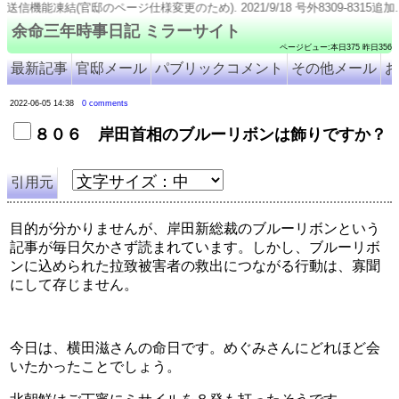
ージ仕様変更のため). 2021/9/18 号外8309-8315追加. 2021/9/11 号外8316追加
余命三年時事日記 ミラーサイト
ページビュー:本日375 昨日356
最新記事
官邸メール
パブリックコメント
その他メール
お
2022-06-05 14:38
0 comments
８０６ 岸田首相のブルーリボンは飾りですか？
引用元
目的が分かりませんが、岸田新総裁のブルーリボンという
記事が毎日欠かさず読まれています。しかし、ブルーリボ
ンに込められた拉致被害者の救出につながる行動は、寡聞
にして存じません。
今日は、横田滋さんの命日です。めぐみさんにどれほど会
いたかったことでしょう。