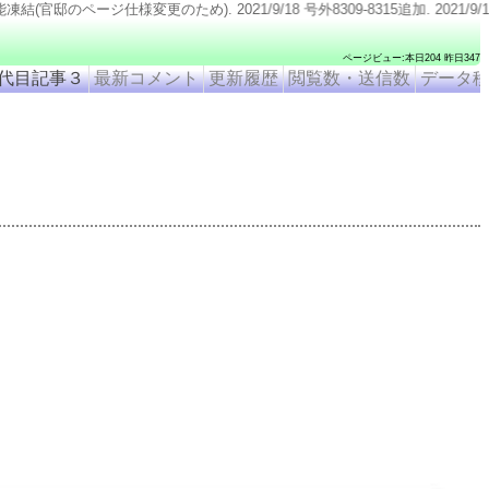
/9/18 号外8309-8315追加. 2021/9/11 号外8316追加. 2021/9/5 号外831
ページビュー:本日204 昨日347
代目記事３
最新コメント
更新履歴
閲覧数・送信数
データ