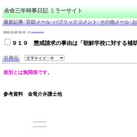
余命三年時事日記 ミラーサイト
最新記事
官邸メール
パブリックコメント
その他メール
お
2022-12-20 19:13
0 comments
９１９ 懲戒請求の事由は「朝鮮学校に対する補
引用元
差別とは無関係です。
参考資料　金竜介弁護士他