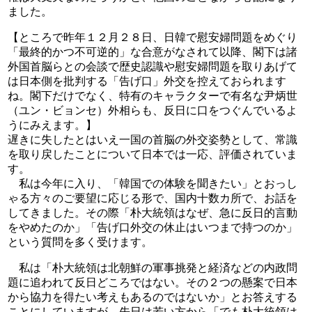
ました。
【ところで昨年１２月２８日、日韓で慰安婦問題をめぐり
「最終的かつ不可逆的」な合意がなされて以降、閣下は諸
外国首脳らとの会談で歴史認識や慰安婦問題を取りあげて
は日本側を批判する「告げ口」外交を控えておられます
ね。閣下だけでなく、特有のキャラクターで有名な尹炳世
（ユン・ビョンセ）外相らも、反日に口をつぐんでいるよ
うにみえます。】
遅きに失したとはいえ一国の首脳の外交姿勢として、常識
を取り戻したことについて日本では一応、評価されていま
す。
私は今年に入り、「韓国での体験を聞きたい」とおっし
ゃる方々のご要望に応じる形で、国内十数カ所で、お話を
してきました。その際「朴大統領はなぜ、急に反日的言動
をやめたのか」「告げ口外交の休止はいつまで持つのか」
という質問を多く受けます。
私は「朴大統領は北朝鮮の軍事挑発と経済などの内政問
題に追われて反日どころではない。その２つの懸案で日本
から協力を得たい考えもあるのではないか」とお答えする
ことにしていますが、先日は若い方から「でも朴大統領は