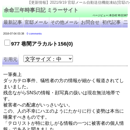
【更新情報】2021/9/19 官邸メール自動送信機能凍結(官邸のページ仕様変更のため). 20
余命三年時事日記 ミラーサイト
ページビュー:本日42 昨日347
最新記事
官邸メール
その他メール
お問合せ
初代記事
二
2016-07-04 03:38
0 comments
977 巷間アラカルト156(0)
引用元
一筆奏上
ダッカテロ事件、犠牲者の方の情報が細かく報道されてし
まいました。
残念ながらSNSの情報・顔写真の扱いは現在無法地帯で
す。
被害者への配慮がいっさいない。
この、人の不幸にハエのようにたかりに行く姿勢は本当に
唾棄すべきものです。
「テロリストが特に欲しがる情報の一つに被害者の個人情
報」であると聞きました。