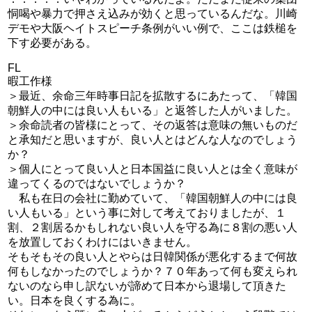
恫喝や暴力で押さえ込みが効くと思っているんだな。川崎
デモや大阪ヘイトスピーチ条例がいい例で、ここは鉄槌を
下す必要がある。
FL
暇工作様
＞最近、余命三年時事日記を拡散するにあたって、「韓国
朝鮮人の中には良い人もいる」と返答した人がいました。
＞余命読者の皆様にとって、その返答は意味の無いものだ
と承知だと思いますが、良い人とはどんな人なのでしょう
か？
＞個人にとって良い人と日本国益に良い人とは全く意味が
違ってくるのではないでしょうか？
私も在日の会社に勤めていて、「韓国朝鮮人の中には良
い人もいる」という事に対して考えておりましたが、１
割、２割居るかもしれない良い人を守る為に８割の悪い人
を放置しておくわけにはいきません。
そもそもその良い人とやらは日韓関係が悪化するまで何故
何もしなかったのでしょうか？７０年あって何も変えられ
ないのなら申し訳ないが諦めて日本から退場して頂きた
い。日本を良くする為に。