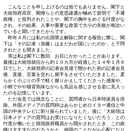
こんなことを申し上げるのは他でもありません。閣下と
大統領府高官、閣僚らとの意思疎通が極めて貧弱で「不通
政権」と批判されたことや、閣下の胸中をめぐる忖度がな
され、その結果、人事や重要な政策で大小の失敗が相次い
でいると聞いてきたからです。
昨年４月には私の出国禁止解除に関する報告に際し、閣
下は「その記者（加藤）はまだわが国にいたのか」と下問
されたとも聞きました。
実は私は閣下に数回、お目にかかったことがあります。
最後は大統領就任から約１０カ月が経過した１４年１月６
日でした。大統領府の記者会見場で開かれた初の記者会見
後、直接、言葉を交わし握手をさせていただきました。柔
らかく小ぶりの手で軽く握りかえしてくださった感覚や、
小柄でやや猫背気味ながらも気品を感じさせる姿に見入っ
たのを記憶しています。
ただ会見では残念なことに、質問者から日本特派員を排
除。外国メディアの質問枠はあらかじめロイター通信と中
国の中央テレビに割り振られていました。後に「大統領は
日本メディアの質問はお受けになりたくないだろう」との
忖度が働いたと韓国政府職員から聞かされたとき、この政
権は大丈夫なのだろうかと、他国のことながら心配になり