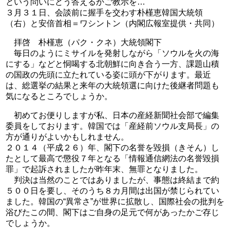
という問いにどう答えるかご教示を…
３月３１日、会談前に握手を交わす朴槿恵韓国大統領
（右）と安倍首相＝ワシントン（内閣広報室提供・共同）
拝啓 朴槿恵（パク・クネ）大統領閣下
毎日のようにミサイルを発射しながら「ソウルを火の海
にする」などと恫喝する北朝鮮に向き合う一方、課題山積
の国政の先頭に立たれている姿に頭が下がります。最近
は、総選挙の結果と来年の大統領選に向けた後継者問題も
気になるところでしょうか。
初めてお便りしますが私、日本の産経新聞社会部で編集
委員をしております。韓国では「産経前ソウル支局長」の
方が通りがよいかもしれません。
２０１４（平成２６）年、閣下の名誉を毀損（きそん）し
たとして最高で懲役７年となる「情報通信網法の名誉毀損
罪」で起訴されましたが昨年末、無罪となりました。
判決は当然のことではありましたが、事態は終結まで約
５００日を要し、そのうち８カ月間は出国が禁じられてい
ました。韓国の“異常さ”が世界に拡散し、国際社会の批判を
浴びたこの間、閣下はご自身の足元で何があったかご存じ
でしょうか。