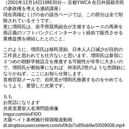
（2001年12月14日18時30分～ 京都YWCA 在日外国籍市民
の参政権を考える連続講座）
現在高槻むくげの会の該当ページでは、この部分は全て削
除されているそうです。
更に増田氏は、岩手県競馬組合が主催するレースの馬券を
孫正義のソフトバンクにインターネット経由で販売させる
業務提携を締結したとのこと。
このように、増田氏は移民奨励、日本人人口減少が目的の
工作員と思われても仕方ないと思います。増田氏は新宿に
２つめの朝鮮学校設立を推進する可能性が非常に大きいの
で、増田氏が都知事になれば、舛添氏2世のような売国奴に
なりかねず、ここにお知らせ致します。
首相官邸メールで、自民党が増田氏推薦するのをやめても
らうよう、要望した次第です。
もも
お世話になります
共産党選挙人名簿問題画像
imgur.com/sivFl0O
大阪ヘイト条例施行韓国報道動画
dl.dropboxusercontent.com/s/0fcbi7o95lxb9w5/009008.mp4