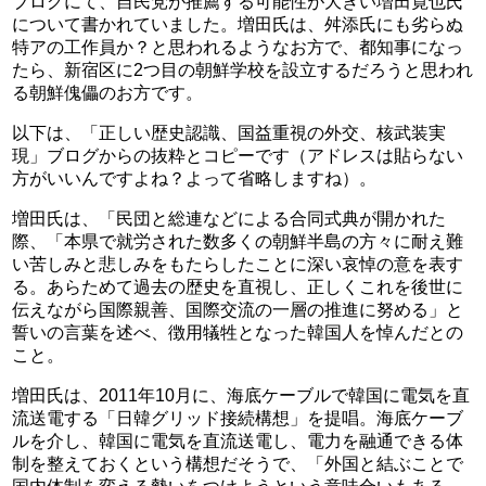
ブログにて、自民党が推薦する可能性が大きい増田寛也氏
について書かれていました。増田氏は、舛添氏にも劣らぬ
特アの工作員か？と思われるようなお方で、都知事になっ
たら、新宿区に2つ目の朝鮮学校を設立するだろうと思われ
る朝鮮傀儡のお方です。
以下は、「正しい歴史認識、国益重視の外交、核武装実
現」ブログからの抜粋とコピーです（アドレスは貼らない
方がいいんですよね？よって省略しますね）。
増田氏は、「民団と総連などによる合同式典が開かれた
際、「本県で就労された数多くの朝鮮半島の方々に耐え難
い苦しみと悲しみをもたらしたことに深い哀悼の意を表す
る。あらためて過去の歴史を直視し、正しくこれを後世に
伝えながら国際親善、国際交流の一層の推進に努める」と
誓いの言葉を述べ、徴用犠牲となった韓国人を悼んだとの
こと。
増田氏は、2011年10月に、海底ケーブルで韓国に電気を直
流送電する「日韓グリッド接続構想」を提唱。海底ケーブ
ルを介し、韓国に電気を直流送電し、電力を融通できる体
制を整えておくという構想だそうで、「外国と結ぶことで