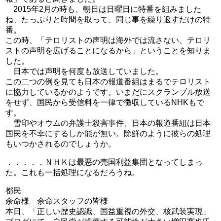
2015年2月の時も、朝日は日曜日に特番を組みました
ね、たっぷりと時間を取って、同じ事を繰り返すだけの特
番。
この時、「テロリストの声明は海外では流さない、テロリ
ストの声明を広げることになるから」ということを知りま
した。
日本では声明を何度も放送していました。
この二つの例を見ても日本の報道番組はまるでテロリスト
に協力しているかのようです。いまだにスクランブル放送
をせず、国民から受信料を一律で徴収しているNHKもで
す。
雪印やオウムの弁護士殺害事件、日本の報道番組は日本
国民を不幸にするしか能が無い。除鮮のように彼らの処理
もいつかされるのでしょうか。
．．．．．ＮＨＫは最悪の売国利益集団となってしまっ
た。これも一括処理になるだろうね。
都民
余命様 余命スタッフの皆様
本日、「正しい歴史認識、国益重視の外交、核武装実現」