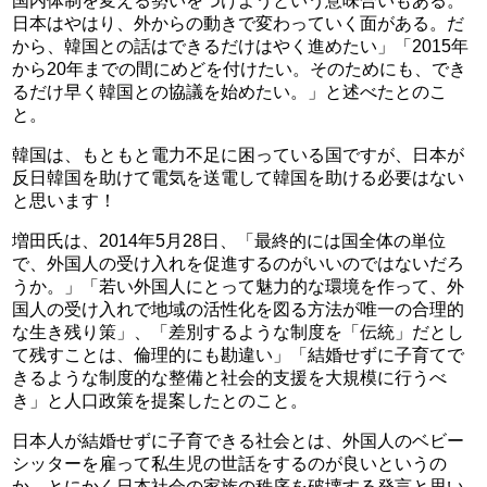
国内体制を変える勢いをつけようという意味合いもある。
日本はやはり、外からの動きで変わっていく面がある。だ
から、韓国との話はできるだけはやく進めたい」「2015年
から20年までの間にめどを付けたい。そのためにも、でき
るだけ早く韓国との協議を始めたい。」と述べたとのこ
と。
韓国は、もともと電力不足に困っている国ですが、日本が
反日韓国を助けて電気を送電して韓国を助ける必要はない
と思います！
増田氏は、2014年5月28日、「最終的には国全体の単位
で、外国人の受け入れを促進するのがいいのではないだろ
うか。」「若い外国人にとって魅力的な環境を作って、外
国人の受け入れで地域の活性化を図る方法が唯一の合理的
な生き残り策」、「差別するような制度を「伝統」だとし
て残すことは、倫理的にも勘違い」「結婚せずに子育てで
きるような制度的な整備と社会的支援を大規模に行うべ
き」と人口政策を提案したとのこと。
日本人が結婚せずに子育できる社会とは、外国人のベビー
シッターを雇って私生児の世話をするのが良いというの
か、とにかく日本社会の家族の秩序を破壊する発言と思い