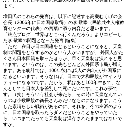
ます。
増田氏のこれらの発言は、以下に記述する高槻むくげの会
会長（2006年に日本国籍取得）の李 敬宰（民族共生人権教
育センターの代表）の言葉に添う内容だと思います。
「終点ブログ 世界はどこへ行くんだろう」よりコピーし
た李 敬宰の問題となった発言 [編集]
「ただ、在日が日本国籍をとるということになると、天皇
制の問題をどうするのかという人がいますが、 外国人がた
くさん日本国籍を取ったほうが、早く天皇制は潰れると思
います。というのは、この先もどんどん外国系市民が増え
ます。ある統計では、100年後には5人の内3人が外国系に
なるといいます。そうなれば、日本で大和民族がマイノリ
ティーになるのです。だから、私はあと100年生きて、な
んとしても日本人を差別して死にたいです。これが夢で
す。（笑）そういう社会が来たら、その時に天皇なんてい
うのは小数民族の酋長さんみたいなものになります。こう
した素晴らしい戦術があるのに、それを、今の左派のよう
に、日本国籍を取ったらダメだということをやっていた
ら、いつまでたっても天皇制は温存されたままではないで
すか」