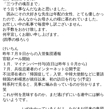
「三つ子の魂百まで」
そう云う事なんだなあと思いました。
因みにその大好きな先生は年配の女性、とても優しかっ
たので、みんなからお母さんの様に慕われていました。
お忙しい中の私事で毎度申し訳ございません。
お手数をおかけ致します。
何卒宜しくお願い申し上げます。
(四季の移ろい)
けいちん
昨年７月９日からの入管集団通報
官邸メール開始
１月、マイナンバー付与(在日は昨年１０月から)
７月、兵役忌避者のインターネット公開予定
不法滞在者の「帰国促して」入管、中韓大使館などに要請
韓国の朴槿恵が就任以来、初の訪日を行なう(予定)
時系列で見ると、見事に噛み合っているのが分かります。
笑
これが何を意味するのか。まだ逃げずにいる連中には解ら
ないようです。
．．．．．いやわかっているんだよ。ただまだ従来の集団