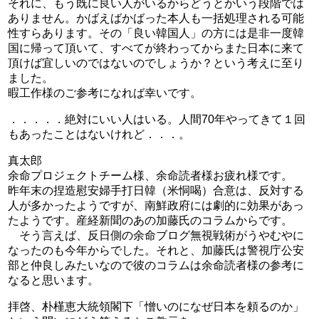
それに、もう既に良い人がいるからどうとかいう段階では
ありません。かばえばかばった本人も一括処理される可能
性すらあります。その「良い韓国人」の方には是非一度韓
国に帰って頂いて、すべてが終わってからまた日本に来て
頂けば宜しいのではないのでしょうか？という考えに至り
ました。
暇工作様のご参考になれば幸いです。
．．．．．絶対にいい人はいる。人間70年やってきて１回
もあったことはないけれど．．．。
真太郎
余命プロジェクトチーム様、余命読者様お疲れ様です。
昨年末の捏造慰安婦手打日韓（米恫喝）合意は、反対する
人が多かったようですが、南鮮政府には劇的に効果があっ
たようです。産経新聞のあの加藤氏のコラムからです。
そう言えば、反日側の余命ブログ無視戦術がうやむやに
なったのも今年からでした。それと、加藤氏は警視庁公安
部と仲良しみたいなので彼のコラムは余命読者様の参考に
なると思います。
拝啓、朴槿恵大統領閣下「憎いのになぜ日本を頼るのか」