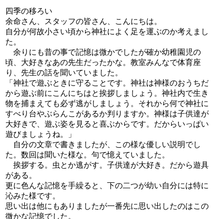
四季の移ろい
余命さん、スタッフの皆さん、こんにちは。
自分が何故小さい頃から神社によく足を運ぶのか考えまし
た。
余りにも昔の事で記憶は微かでしたが確か幼稚園児の
頃、大好きなあの先生だったかな。教室みんなで体育座
り、先生の話を聞いていました。
「神社で遊ぶときに守ることです。神社は神様のおうちだ
から遊ぶ前にこんにちはと挨拶しましょう。神社内で生き
物を捕まえても必ず逃がしましょう。それから何で神社に
すべり台やぶらんこがあるか判りますか。神様は子供達が
大好きで、遊ぶ姿を見ると喜ぶからです。だからいっぱい
遊びましょうね。」
自分の文章で書きましたが、この様な優しい説明でし
た。数回は聞いた様な。句で憶えていました。
挨拶する。虫とか逃がす。子供達が大好き。だから遊具
がある。
更に色んな記憶を手繰ると、下の二つが幼い自分には特に
沁みた様です。
思い出は他にもありましたが一番先に思い出したのはこの
微かな記憶でした。