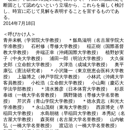
断固として認めないという立場から、これらを厳しく検討
し、時宜に応じて見解を表明することを宣するものであ
る。
2014年7月18日
＜呼びかけ人＞
青井未帆（学習院大学教授） ＊飯島滋明（名古屋学院大
学准教授） 石村修（専修大学教授） 稲正樹（国際基督
教大学教授） 井端正幸（沖縄国際大学教授） 植野妙実
子（中央大学教授） 浦田一郎（明治大学教授） 大久保
史郎（立命館大学教授） 大津浩（成城大学教授） 奥平
康弘（憲法研究者） ＊小沢隆一（東京慈恵会医科大学教
授） 上脇博之（神戸学院大学教授） 小林武（沖縄大学
客員教授） 小松浩（立命館大学教授） 小山剛（慶応大
学法学部教授） ＊清水雅彦（日本体育大学教授） 杉原
泰雄（一橋大学名誉教授） 隅野隆徳（専修大学名誉教
授） 芹沢斉（青山学院大学教授） ＊徳永貴志（和光大
学准教授） ＊永山茂樹（東海大学教授） 西原博史（早
稲田大学教授） 水島朝穂（早稲田大学教授） 本秀紀（名
古屋大学教授） 森英樹（名古屋大学名誉教授） 山内敏
弘（一橋大学名誉教授） 渡辺治（一橋大学名誉教授）