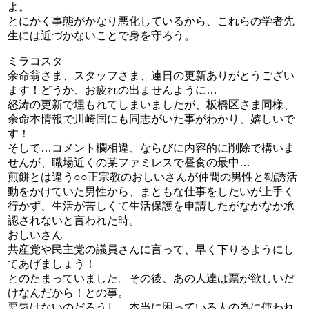
よ。
とにかく事態がかなり悪化しているから、これらの学者先
生には近づかないことで身を守ろう。
ミラコスタ
余命翁さま、スタッフさま、連日の更新ありがとうござい
ます！どうか、お疲れの出ませんように…
怒涛の更新で埋もれてしまいましたが、板橋区さま同様、
余命本情報で川崎国にも同志がいた事がわかり、嬉しいで
す！
そして…コメント欄相違、ならびに内容的に削除で構いま
せんが、職場近くの某ファミレスで昼食の最中…
煎餅とは違う○○正宗教のおしいさんが仲間の男性と勧誘活
動をかけていた男性から、まともな仕事をしたいが上手く
行かず、生活が苦しくて生活保護を申請したがなかなか承
認されないと言われた時。
おしいさん
共産党や民主党の議員さんに言って、早く下りるようにし
てあげましょう！
とのたまっていました。その後、あの人達は票が欲しいだ
けなんだから！との事。
悪気はないのだろうし、本当に困っている人の為に使われ