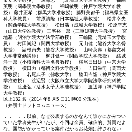
市立大学教授） 深瀬忠一（北海道大学名誉教授） 福岡
英明（國學院大學教授） 福嶋敏明（神戸学院大学准教
授） 藤井正希（群馬大学准教授） 藤野美都子（福島県立医
科大学教員） 前原清隆（日本福祉大学教授） 松井幸夫
（関西学院大学教授） 松田浩（成城大学教授） 松原幸恵
（山口大学准教授） 三宅裕一郎（三重短期大学教授） 宮
地基（明治学院大学法学部教授） 三輪隆（元埼玉大学教
員） 村田尚紀（関西大学教授） 元山健（龍谷大学名誉
教授） 諸根貞夫（龍谷大学教授） 山崎英壽（都留文科
大学非常勤講師） 柳井健一（関西学院大学教授） 結城
洋一郎（小樽商科大学名誉教授） 横尾日出雄（中京大学
教授） 横田力（都留文科大学教授） 吉田栄司（関西大
学教授） 若尾典子（佛教大学） 脇田吉隆（神戸学院大
学准教授） 渡辺賢（大阪市立大学大学院法学研究科教
授） 渡邊弘（活水女子大学准教授） 渡辺洋（神戸学院
大学教授）
以上132 名（2014 年8 月5 日11 時00 分現在）
（弁護士ドットコムニュース）
．．．．．以前、なぜ公表するのかなんて誰かにかみつい
ていた学者先生がいたが、今回は全員、確信的、賛同だよ
な。国防がかかっている案件だからお花畑は許されない