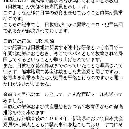
1953.11.12 新潟県で講演内容が気にくわないと県教組
（日教組）が文部常任専門員を吊し上げ。
このような組織に日本の教育を任せておくこと自体が異常
なのです。
こちらの記事でも、日教組がいかに異常なテロ・犯罪集団
であるかが解説されております。
日教組の正体 URL削除
この記事には日教組に所属する連中は研修という名目で一
年間北朝鮮におもむき、そこでスパイとして教育されて帰
国してくるということが取り上げられています。
また、日教組が募金詐欺までやっていたことも暴露されて
います。熊本地震で募金詐欺をした共産党と同じですね。
教育者を名乗る者たちが犯罪を平然と行うのですから開い
た口がふさがりません。
余命６４号へのエールとして、こんな官邸メールも送って
みました。
日教組の解体および共産思想を持つ者の教育界からの徹底
排除を強く求めます
日教組は終戦直後の１９５３年、新潟県において日本共産
党員や朝鮮人とともに騒乱事件を起こしており、すでにそ