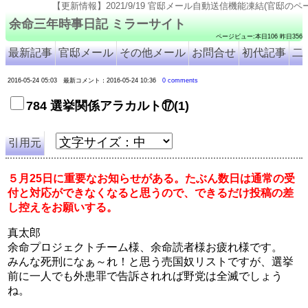
【更新情報】2021/9/19 官邸メール自動送信機能凍結(官邸のページ仕様変更のため). 2021/9
余命三年時事日記 ミラーサイト
ページビュー:本日106 昨日356
最新記事
官邸メール
その他メール
お問合せ
初代記事
二
2016-05-24 05:03 最新コメント：2016-05-24 10:36
0 comments
784 選挙関係アラカルト⑰(1)
引用元
５月25日に重要なお知らせがある。たぶん数日は通常の受
付と対応ができなくなると思うので、できるだけ投稿の差
し控えをお願いする。
真太郎
余命プロジェクトチーム様、余命読者様お疲れ様です。
みんな死刑になぁ～れ！と思う売国奴リストですが、選挙
前に一人でも外患罪で告訴されれば野党は全滅でしょう
ね。