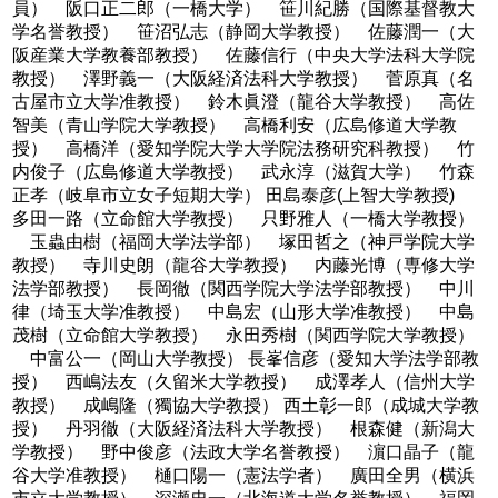
員） 阪口正二郎（一橋大学） 笹川紀勝（国際基督教大
学名誉教授） 笹沼弘志（静岡大学教授） 佐藤潤一（大
阪産業大学教養部教授） 佐藤信行（中央大学法科大学院
教授） 澤野義一（大阪経済法科大学教授） 菅原真（名
古屋市立大学准教授） 鈴木眞澄（龍谷大学教授） 高佐
智美（青山学院大学教授） 高橋利安（広島修道大学教
授） 高橋洋（愛知学院大学大学院法務研究科教授） 竹
内俊子（広島修道大学教授） 武永淳（滋賀大学） 竹森
正孝（岐阜市立女子短期大学） 田島泰彦(上智大学教授)
多田一路（立命館大学教授） 只野雅人（一橋大学教授）
玉蟲由樹（福岡大学法学部） 塚田哲之（神戸学院大学
教授） 寺川史朗（龍谷大学教授） 内藤光博（専修大学
法学部教授） 長岡徹（関西学院大学法学部教授） 中川
律（埼玉大学准教授） 中島宏（山形大学准教授） 中島
茂樹（立命館大学教授） 永田秀樹（関西学院大学教授）
中富公一（岡山大学教授） 長峯信彦（愛知大学法学部教
授） 西嶋法友（久留米大学教授） 成澤孝人（信州大学
教授） 成嶋隆（獨協大学教授） 西土彰一郎（成城大学教
授） 丹羽徹（大阪経済法科大学教授） 根森健（新潟大
学教授） 野中俊彦（法政大学名誉教授） 濵口晶子（龍
谷大学准教授） 樋口陽一（憲法学者） 廣田全男（横浜