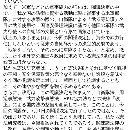
ていない。
加えて、米軍などとの軍事協力の強化は、閣議決定の中
で、「我が国の防衛に資する活動に現に従事する米軍部
隊」に対する攻撃の際の、自衛隊による「武器等防護」名
目の武器使用や、国連安保理決議に基づく他国の軍隊の武
力行使への自衛隊の支援という形で画策されている。
以上の点をふまえれば、今回の閣議決定は、海外で武力行
使はしないという従来の自衛隊からの決定的変貌であり、
「戦争をしない、そのために軍隊をもたない」と定め、徹
底した平和外交の推進を政府に求めている憲法9条の根本的
変質にほかならない。
私たち憲法研究者は、こうした憲法9条とそれに基づく戦後
の平和・安全保障政策の完全なる転換ないし逸脱を意味す
る今回の閣議決定に対して、断固として抗議するととも
に、その速やかな撤回を強く求めるものである。
さらに、政府は、この閣議決定を踏まえて、自衛隊法、周
辺事態法、武力攻撃事態法、PKO協力法などの法律「改
正」による国内法の整備を画策している。このことは、今
回の問題が、7月1日の閣議決定で終了したのではなく、そ
の始まりであり、長く続くことを意味している。私たち憲
法研究者は、今後提案されてくるであろう、関連諸法律の
「改正」や新法の制定の動きに対して、今回の閣議決定を