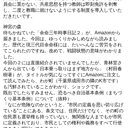
員会に置かない、共産思想を持つ教師は即刻免許を剥奪
し、二度と教職に就けないようにする制度を導入していた
だきたいです。
神宮の森
待ちかねていた「余命三年時事日記２」が、Amazonから
届きました。今回は、ゆっくりかみしめながら読みまし
た。歴代と現三代目余命様には、たいへんなご苦労をされ
てこられたのですね。改めて、戦闘状態の意味がわかりま
した。
今回の２には直接紹介されていませんでしたが、青林堂さ
んから出ている「日本乗っ取りはまず地方から」（村田春
樹著）が、タイトルが気になってすぐにAmazonに注文し
て読んでみたら、わが町（千葉県成田市の隣のK市です）
も汚鮮されていることがわかり、ショックです。
既出でしたらすみません。恐るべき自治基本条例（まちづ
くり基本条例）について（抜粋）
「なにが危険なのかというと、”市民の定義を思い切り広げ
ている”ことにある。条文では、住民だけでなく、その町の
住民票も選挙権も持っていない、無関係な人までもが市民
に定義されており、市民としての権利や義務をすべて行使