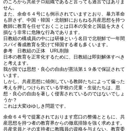
のころから共産テロ組織であると言っても過言ではありま
せん。
また、余命６４号にも例示されていますとおり、暴力革命
も辞さず、中国・韓国・北朝鮮におもねる共産思想を持つ
教師に教育を任せておくことは日本の安全と国益を大きく
損なう非常に危険な行為であります。
日教組の構成員の中には研修という名目で北朝鮮で一年間
スパイ養成教育を受けて帰国する者も多くいます。
参考 日教組の正体 URL削除
日本の教育を正常化するために、日教組は即刻解体すべき
と考えます。
我が国では思想・良心の自由が憲法第１９条で保証されて
います。
しかし、共産思想に傾倒している教師たちによって偏った
考えを押しつけられている学校の児童・生徒たちは、思
想・良心の自由を著しく侵害されているのではないでしょ
うか？
これは大変ゆゆしき問題です。
余命６４号で提案されております窓口の整備とともに、共
産思想を持つ者の教育界からの徹底排除を強く求めます。
共産党員とその支持者に教職員の資格を与えない、教育委