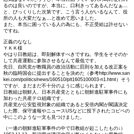
るのは良いのですが、本当に、口利きってあるんだなぁ…
と、びっくりした次第です。こう言う人がいるなんて、役
所の人も大変だなぁ…と改めて思いました。
また、本当に困っている人の為にも、不正受給は許せない
ですね。
正義のななし
ＹＫＫ様
やはり日教組は、即刻解体すべきですね。学生をそそのか
して共産運動に参加させるなんて最低です。
先日、自民党が教職員の政治活動に罰則を加える改正案を
秋の臨時国会に提出することを決めた（参考http://www.san
kei.com/politics/news/160510/plt1605100003-n1.html）そう
ですが、まだまだ不十分のように感じられます。
日教組は朝鮮人、日本共産党とともに朝鮮進駐軍事件にも
加わった共産テロ組織です。
共産党が公安監視対象の組織であると安倍内閣が閣議決定
した際、保守速報やニュースUSなどに投下されたコピペの
中にこのような一文も見つけました。
（一連の朝鮮進駐軍事件の中で日教組が起こしたもの↓）