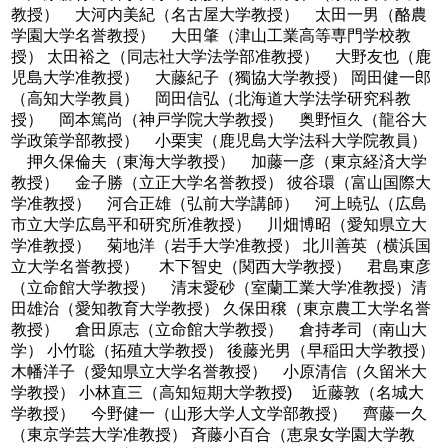
教授） 大河内美紀（名古屋大学教授） 太田一男（酪農
学園大学名誉教授） 大田肇（津山工業高等専門学校教
授） 太田裕之（同志社大学法学部准教授） 大野友也（鹿
児島大学准教授） 大藤紀子（獨協大学教授） 岡田健一郎
（高知大学教員） 岡田信弘（北海道大学法学研究科教
授） 岡本篤尚（神戸学院大学教授） 奥野恒久（龍谷大
学政策学部教授） 小栗実（鹿児島大学法科大学院教員）
押久保倫夫（東海大学教授） 加藤一彦（東京経済大学
教授） 金子勝（立正大学名誉教授） 彼谷環（富山国際大
学准教授） 河合正雄（弘前大学講師） 河上暁弘（広島
市立大学広島平和研究所准教授） 川畑博昭（愛知県立大
学准教授） 菊地洋（岩手大学准教授） 北川善英（横浜国
立大学名誉教授） 木下智史（関西大学教授） 君島東彦
（立命館大学教授） 清末愛砂（室蘭工業大学准教授）清
田雄治（愛知教育大学教授） 久保田穣（東京農工大学名誉
教授） 倉田原志（立命館大学教授） 倉持孝司（南山大
学） 小竹聡（拓殖大学教授） 後藤光男（早稲田大学教授）
木幡洋子（愛知県立大学名誉教授） 小原清信（久留米大
学教授） 小林直三（高知短期大学教授) 近藤敦（名城大
学教授） 今野健一（山形大学人文学部教授） 齊藤一久
（東京学芸大学准教授） 斉藤小百合（恵泉女学園大学教