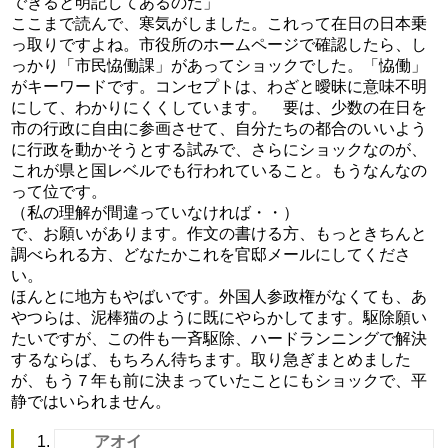
できると明記してあるのだ」
ここまで読んで、寒気がしました。これって在日の日本乗
っ取りですよね。市役所のホームページで確認したら、し
っかり「市民恊働課」があってショックでした。「恊働」
がキーワードです。コンセプトは、わざと曖昧に意味不明
にして、わかりにくくしています。 要は、少数の在日を
市の行政に自由に参画させて、自分たちの都合のいいよう
に行政を動かそうとする試みで、さらにショックなのが、
これが県と国レベルでも行われていること。もうなんなの
って位です。
（私の理解が間違っていなければ・・）
で、お願いがあります。作文の書ける方、もっときちんと
調べられる方、どなたかこれを官邸メールにしてくださ
い。
ほんとに地方もやばいです。外国人参政権がなくても、あ
やつらは、泥棒猫のように既にやらかしてます。駆除願い
たいですが、この件も一斉駆除、ハードランニングで解決
するならば、もちろん待ちます。取り急ぎまとめました
が、もう７年も前に決まっていたことにもショックで、平
静ではいられません。
アオイ
よ