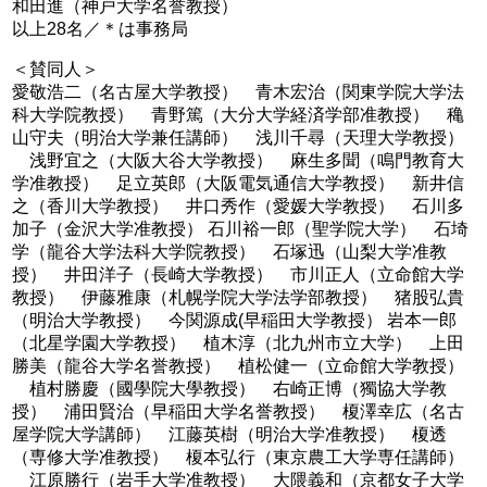
和田進（神戸大学名誉教授）
以上28名／＊は事務局
＜賛同人＞
愛敬浩二（名古屋大学教授） 青木宏治（関東学院大学法
科大学院教授） 青野篤（大分大学経済学部准教授） 穐
山守夫（明治大学兼任講師） 浅川千尋（天理大学教授）
浅野宜之（大阪大谷大学教授） 麻生多聞（鳴門教育大
学准教授） 足立英郎（大阪電気通信大学教授） 新井信
之（香川大学教授） 井口秀作（愛媛大学教授） 石川多
加子（金沢大学准教授） 石川裕一郎（聖学院大学） 石埼
学（龍谷大学法科大学院教授） 石塚迅（山梨大学准教
授） 井田洋子（長崎大学教授） 市川正人（立命館大学
教授） 伊藤雅康（札幌学院大学法学部教授） 猪股弘貴
（明治大学教授） 今関源成(早稲田大学教授） 岩本一郎
（北星学園大学教授） 植木淳（北九州市立大学） 上田
勝美（龍谷大学名誉教授） 植松健一（立命館大学教授）
植村勝慶（國學院大學教授） 右崎正博（獨協大学教
授） 浦田賢治（早稲田大学名誉教授） 榎澤幸広（名古
屋学院大学講師） 江藤英樹（明治大学准教授） 榎透
（専修大学准教授） 榎本弘行（東京農工大学専任講師）
江原勝行（岩手大学准教授） 大隈義和（京都女子大学