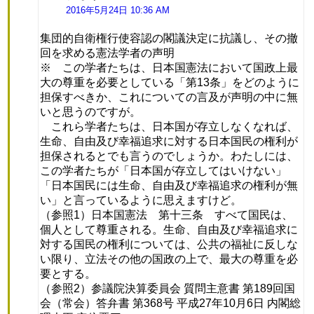
り:
2016年5月24日 10:36 AM
集団的自衛権行使容認の閣議決定に抗議し、その撤
回を求める憲法学者の声明
※ この学者たちは、日本国憲法において国政上最
大の尊重を必要としている「第13条」をどのように
担保すべきか、これについての言及が声明の中に無
いと思うのですが。
これら学者たちは、日本国が存立しなくなれば、
生命、自由及び幸福追求に対する日本国民の権利が
担保されるとでも言うのでしょうか。わたしには、
この学者たちが「日本国が存立してはいけない」
「日本国民には生命、自由及び幸福追求の権利が無
い」と言っているように思えますけど。
（参照1）日本国憲法 第十三条 すべて国民は、
個人として尊重される。生命、自由及び幸福追求に
対する国民の権利については、公共の福祉に反しな
い限り、立法その他の国政の上で、最大の尊重を必
要とする。
（参照2）参議院決算委員会 質問主意書 第189回国
会（常会）答弁書 第368号 平成27年10月6日 内閣総