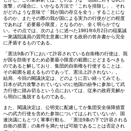
攻撃」の場合に、いかなる方法で「これを排除し」、それ
がどのような意味で「我が国の存立を全う」することにな
るのか、またその際の我が国による実力の行使がどの程度
であれば「必要最小限度」となるのか、全く明らかでな
い。その点では、次のように述べた1981年6月2日の稲葉誠
一衆議院議員の質問主意書に対する政府の答弁書から完全
に矛盾するものである。
「憲法9条の下において許容されている自衛権の行使は、我
が国を防衛するため必要最小限度の範囲にとどまるべきも
のであると解しており、集団的自衛権を行使することは、
その範囲を超えるものであって、憲法上許されない」。
結局、今回の閣議決定は、どのように言い繕ってみても、
日本が武力攻撃されていないのに他国の紛争に参加して武
力行使に踏み切るという点においては、従来の政府見解か
ら明白に逸脱するものである。
また、閣議決定は、公明党に配慮してか集団安全保障措置
への武力行使を含めた参加についてはふれていないが、国
連決議にもとづく軍事行動も、「憲法9条の下で許容される
自衛の措置」の条件を満たせば可能であることは否定され