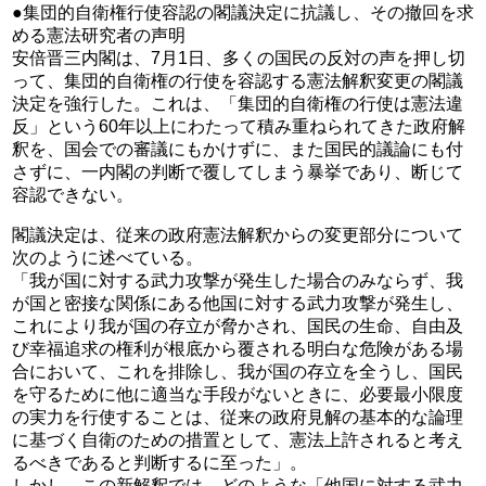
●集団的自衛権行使容認の閣議決定に抗議し、その撤回を求
める憲法研究者の声明
安倍晋三内閣は、7月1日、多くの国民の反対の声を押し切
って、集団的自衛権の行使を容認する憲法解釈変更の閣議
決定を強行した。これは、「集団的自衛権の行使は憲法違
反」という60年以上にわたって積み重ねられてきた政府解
釈を、国会での審議にもかけずに、また国民的議論にも付
さずに、一内閣の判断で覆してしまう暴挙であり、断じて
容認できない。
閣議決定は、従来の政府憲法解釈からの変更部分について
次のように述べている。
「我が国に対する武力攻撃が発生した場合のみならず、我
が国と密接な関係にある他国に対する武力攻撃が発生し、
これにより我が国の存立が脅かされ、国民の生命、自由及
び幸福追求の権利が根底から覆される明白な危険がある場
合において、これを排除し、我が国の存立を全うし、国民
を守るために他に適当な手段がないときに、必要最小限度
の実力を行使することは、従来の政府見解の基本的な論理
に基づく自衛のための措置として、憲法上許されると考え
るべきであると判断するに至った」。
しかし、この新解釈では、どのような「他国に対する武力