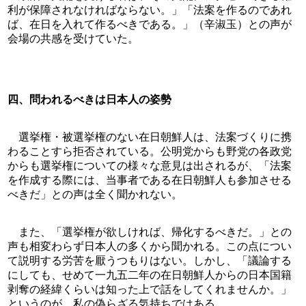
利が保障されなければならない。」「法案を作るのであれ
ば、在日を入れて作るべきである。」（辛淑玉）との声が
会場の共感を受けていた。
四、問われるべきは日本人の姿勢
　選挙権・被選挙権のない在日朝鮮人は、法案づくりに携
わることすら拒否されている。公明党からも野党の各政党
からも選挙権についての様々な意見は出されるが、「法案
を作成する際には、当事者である在日朝鮮人も参加させる
べきだ」との声は全く聞かれない。
　また、「選挙権が欲しければ、帰化するべきだ。」との
声も相変わらず日本人の多くから聞かれる。この点につい
て説明する労苦を厭うつもりはない。しかし、「議論する
にしても、せめて一九五二年の在日朝鮮人からの日本国籍
剥奪の経緯くらいは知った上で話をしてくれませんか。」
というのが、私の偽らざる気持ちではある。