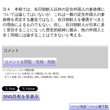
注４　本稿では、在日朝鮮人以外の定住外国人の参政権に
ついては論じてはいないが、これは一般の定住外国人の参
政権を否定する趣旨ではなく、在日朝鮮人を優遇すべきと
の理由によるものでもない。但し、在日朝鮮人が日本に多
く居住することになった歴史的経緯に鑑み、他の外国人と
全く同様には論ずることはできないと考える。
余命三年時事日記 ミラーサイト
余命３年時事日記 ミラーサイト
余命3年時事日記 ミラーサイト
コメント
コメントを閲覧・投稿・削除
ページビュー／ユーザ数詳細:
このページ: 1／1(本日), 0／0(昨日), 0／0(一昨日)
サイト全体: 61／61(本日), 356／268(昨日), 280／210(一昨日)