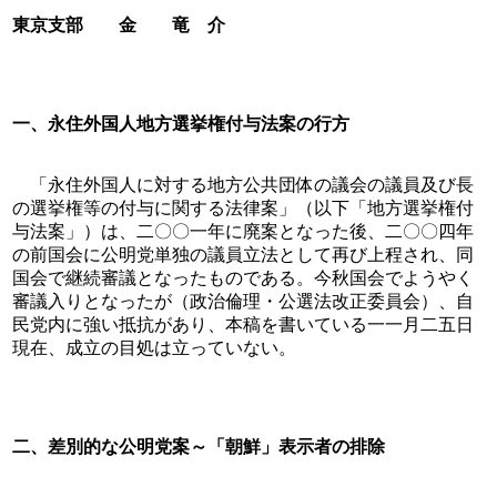
東京支部　　金　　竜　介
一、永住外国人地方選挙権付与法案の行方
　「永住外国人に対する地方公共団体の議会の議員及び長
の選挙権等の付与に関する法律案」（以下「地方選挙権付
与法案」）は、二〇〇一年に廃案となった後、二〇〇四年
の前国会に公明党単独の議員立法として再び上程され、同
国会で継続審議となったものである。今秋国会でようやく
審議入りとなったが（政治倫理・公選法改正委員会）、自
民党内に強い抵抗があり、本稿を書いている一一月二五日
現在、成立の目処は立っていない。
二、差別的な公明党案～「朝鮮」表示者の排除