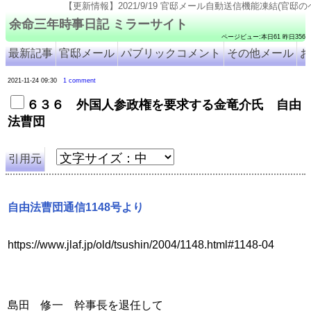
【更新情報】2021/9/19 官邸メール自動送信機能凍結(官邸のページ仕様変更のため). 2
余命三年時事日記 ミラーサイト
ページビュー:本日61 昨日356
最新記事
官邸メール
パブリックコメント
その他メール
お
2021-11-24 09:30
1 comment
６３６ 外国人参政権を要求する金竜介氏 自由
法曹団
引用元
自由法曹団通信1148号より
https://www.jlaf.jp/old/tsushin/2004/1148.html#1148-04
島田　修一	幹事長を退任して