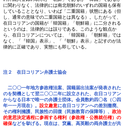
に関わりなく、法律的には南北朝鮮のいずれの国籍も保有
していることとなり、いわば「二重国籍」状態にある（但
し、通常の意味での二重国籍とは異なる）。したがって、
在日コリアンの国籍が「韓国籍」「朝鮮籍」に二分される
というのは、法律的には誤りである。このような観点か
ら、在日コリアンについては、「韓国籍」「朝鮮籍」では
なく、「『韓国』表示」、「『朝鮮』表示」と記すのが法
律的に正確であり、実態にも即している。
注２　在日コリアン弁護士協会
　二〇〇一年地方参政権法案、国籍届出法案が発表された
のを契機として翌二〇〇二年に設立された、在日コリアン
からなる日本で唯一の弁護士団体。会員数約四〇名（〇四
年一一月現在）。
設立趣意
に在日コリアンへの差別撤廃、
その権利擁護、民族性の回復（民族教育の保障等）、
政治
的意思決定過程に参画する権利（参政権・公務就任権）の
確保
などを挙げる。現在は、裵薫、高英毅の両弁護士が共