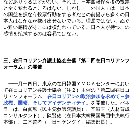
などありうるはずがない。それは、日本国籍保有者の投票
と全く変わるところはない。しかし、「外国人」は、日本
の国益を損なう投票行動をする者だとの前提から多くの日
本人はなかなか抜け出せないでいる。理屈ではない、ぬぐ
い難い感情がそこには横たわっている。日本人が持つこの
感情を払拭するのは容易ではない。
三、在日コリアン弁護士協会主催「第二回在日コリアンフ
ォーラム」の開催
　一一月一四日、東京の在日韓国ＹＭＣＡセンターにおい
て在日コリアン弁護士協会（注２）主催の「第二回在日コ
リアンフォーラム　
在日コリアンの政治参加を求めて～参
政権、国籍、そしてアイデンティテイ」
を開催した。パネ
ラーは、白眞勲（民主党参議院議員）、辛淑玉（人材育成
コンサルタント）、陳賢徳（在日本大韓民国民団中央執行
本部）、二木啓孝（「日刊ゲンダイ」編集部長）。