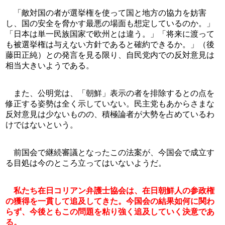
　「敵対国の者が選挙権を使って国と地方の協力を妨害
し、国の安全を脅かす最悪の場面も想定しているのか。」
「日本は単一民族国家で欧州とは違う。」「将来に渡って
も被選挙権は与えない方針であると確約できるか。」（後
藤田正純）との発言を見る限り、自民党内での反対意見は
相当大きいようである。
　また、公明党は、「朝鮮」表示の者を排除するとの点を
修正する姿勢は全く示していない。民主党もあからさまな
反対意見は少ないものの、積極論者が大勢を占めているわ
けではないという。
　前国会で継続審議となったこの法案が、今国会で成立す
る目処は今のところ立ってはいないようだ。
私たち在日コリアン弁護士協会は、在日朝鮮人の参政権
の獲得を一貫して追及してきた。今国会の結果如何に関わ
らず、今後ともこの問題を粘り強く追及していく決意であ
る。