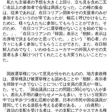
　私たち主催者の予想を大きく上回り、立ち見を含め二五
〇名以上の参加者で会場は満員となった。この種の集会
は、従来であれば、在日コリアン団体やその支援者のみが
参加するというのが常であったが、幅広く呼びかけをした
ために、様々な人たちに参加してもらうことができた。そ
のため、「在日コリアンに選挙権がないことを始めて知っ
た。」、「在日コリアンの『韓国』表示と『朝鮮』表示は
出身地で決まるのかと思っていた。」という「初心者」の
方々にも多く参加してもらうことができた。また、在日朝
鮮人のみでなく、いわゆるニューカマーの外国人やその支
援者も多く駆けつけてくれたことも大変うれしいことだっ
た。
　国政選挙権について意見が分かれたものの、地方参政権
は、選挙権及び被選挙権とも認めることや「朝鮮」表示者
を排除すべきでないことについては全員の意見が一致し
た。そして、「国会議員にはこの問題に関心がない人が多
い。差出人不明の嫌がらせメールも多い。そういう現実の
中では半歩づつ進む忍耐が必要。日本の市民や国会議員が
賛同してくれる道筋を考える必要がある。」（白眞勲）、
「政治の支配を受ける者は、その支配にアクセスできる権