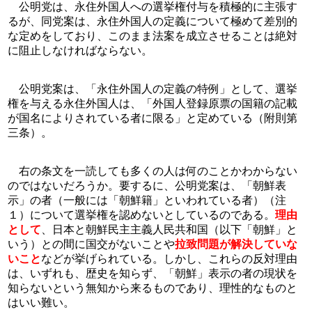
　公明党は、永住外国人への選挙権付与を積極的に主張す
るが、同党案は、永住外国人の定義について極めて差別的
な定めをしており、このまま法案を成立させることは絶対
に阻止しなければならない。
　公明党案は、「永住外国人の定義の特例」として、選挙
権を与える永住外国人は、「外国人登録原票の国籍の記載
が国名によりされている者に限る」と定めている（附則第
三条）。
　右の条文を一読しても多くの人は何のことかわからない
のではないだろうか。要するに、公明党案は、「朝鮮表
示」の者（一般には「朝鮮籍」といわれている者）（注
１）について選挙権を認めないとしているのである。
理由
として
、日本と朝鮮民主主義人民共和国（以下「朝鮮」と
いう）との間に国交がないことや
拉致問題が解決していな
いこと
などが挙げられている。しかし、これらの反対理由
は、いずれも、歴史を知らず、「朝鮮」表示の者の現状を
知らないという無知から来るものであり、理性的なものと
はいい難い。