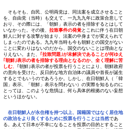
　そもそも、自民、公明両党は、同法案を成立させること
を、自由党（当時）も交えて、一九九九年に政策合意して
おり、その際には、「朝鮮」表示の者を排除するとはして
いなかった。その後、
拉致事件の発覚
とこれに伴う在日朝
鮮人に対する攻撃が始まり、法案の中身までが変えられて
しまったのである。九九年当時も今も朝鮮との国交がない
ことに変わりはないのだから、国交のないことは理由とな
りえない。また、
｢拉致問題｣が未解決であることが何ゆえ
｢朝鮮｣表示の者を排除する理由となるのか、全く理解に苦
しむ
。
｢朝鮮｣表示の者が投票を行うことにより、朝鮮政府
の意向を受けた、反日的な地方自治体の議員や首長が誕生
するとでもいうのであろうか。しかし、在日朝鮮人（「韓
国」表示、「朝鮮」表示を問わない）の実際を知るものに
とっては、このような危惧は、何ら具体的根拠のない妄想
というほかない。
在日朝鮮人が永住権を持つ以上、国籍国ではなく居住地
の政治をより良くするために投票を行うことは当然
であ
る。あえて日本が不幸になることを投票の目的とすること