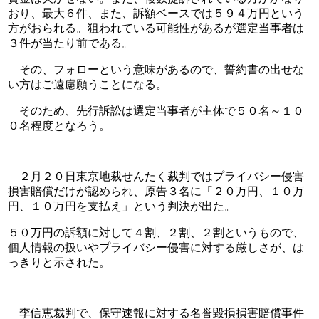
おり、最大６件、また、訴額ベースでは５９４万円という
方がおられる。狙われている可能性があるが選定当事者は
３件が当たり前である。
　その、フォローという意味があるので、誓約書の出せな
い方はご遠慮願うことになる。
　そのため、先行訴訟は選定当事者が主体で５０名～１０
０名程度となろう。
　２月２０日東京地裁せんたく裁判ではプライバシー侵害
損害賠償だけが認められ、原告３名に「２０万円、１０万
円、１０万円を支払え」という判決が出た。
５０万円の訴額に対して４割、２割、２割というもので、
個人情報の扱いやプライバシー侵害に対する厳しさが、は
っきりと示された。
　李信恵裁判で、保守速報に対する名誉毀損損害賠償事件