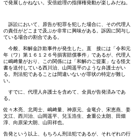
で発展しかねない。安倍総理の指揮権発動が楽しみだね。
　訴訟において、原告が犯罪を犯した場合に、その代理人
の責任がどこまで及ぶか非常に興味がある。訴因に関与し
ている場合の割合である。
　今般、和解金詐欺事件が発生した。直　接には「令和元
年（ワ）第１６１２６号損害賠償事件」であるが、代理人
に嶋﨑量がおり、この関係には「和解のご提案」なる怪文
書を送付している西川治、山岡遥平のような弁護士がい
る。刑法犯であることは間違いないが罪状の特定が難し
い。
　すでに、代理人弁護士を含めて、全員が告発済みであ
る。
佐々木亮、北周士、嶋﨑量、神原元、金竜介、宋恵燕、姜
文江、西川治、山岡遥平、兒玉浩生、倉重公太朗、田畑
淳、向原栄大朗、山田祥也。
告発という以上、もちろん刑法犯であるが、それぞれの行