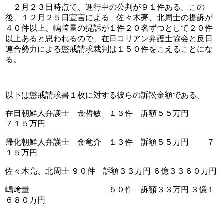
　２月２３日時点で、進行中の公判が９１件ある。この
後、１２月２５日宣言による、佐々木亮、北周士の提訴が
４０件以上、嶋﨑量の提訴が１件２０名ずつとして２０件
以上あると思われるので、在日コリアン弁護士協会と反日
連合勢力による懲戒請求裁判は１５０件をこえることにな
る。
以下は懲戒請求書１枚に対する彼らの訴訟金額である。
在日朝鮮人弁護士　金哲敏　１３件　訴額５５万円 　　　
７１５万円
帰化朝鮮人弁護士　金竜介　１３件　訴額５５万円 　　７
１５万円
佐々木亮、北周士 ９０件　訴額３３万円 ６億３３６０万円
嶋﨑量　　　　　　　　　　５０件　訴額３３万円 ３億１
６８０万円