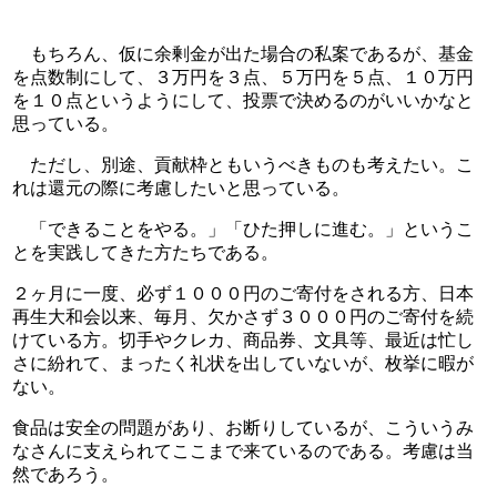
　もちろん、仮に余剰金が出た場合の私案であるが、基金
を点数制にして、３万円を３点、５万円を５点、１０万円
を１０点というようにして、投票で決めるのがいいかなと
思っている。
　ただし、別途、貢献枠ともいうべきものも考えたい。こ
れは還元の際に考慮したいと思っている。
　「できることをやる。」「ひた押しに進む。」というこ
とを実践してきた方たちである。
２ヶ月に一度、必ず１０００円のご寄付をされる方、日本
再生大和会以来、毎月、欠かさず３０００円のご寄付を続
けている方。切手やクレカ、商品券、文具等、最近は忙し
さに紛れて、まったく礼状を出していないが、枚挙に暇が
ない。
食品は安全の問題があり、お断りしているが、こういうみ
なさんに支えられてここまで来ているのである。考慮は当
然であろう。