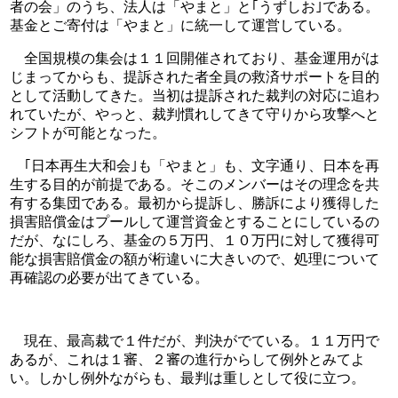
者の会」のうち、法人は「やまと」と｢うずしお｣である。
基金とご寄付は「やまと」に統一して運営している。
　全国規模の集会は１１回開催されており、基金運用がは
じまってからも、提訴された者全員の救済サポートを目的
として活動してきた。当初は提訴された裁判の対応に追わ
れていたが、やっと、裁判慣れしてきて守りから攻撃へと
シフトが可能となった。
　｢日本再生大和会｣も「やまと」も、文字通り、日本を再
生する目的が前提である。そこのメンバーはその理念を共
有する集団である。最初から提訴し、勝訴により獲得した
損害賠償金はプールして運営資金とすることにしているの
だが、なにしろ、基金の５万円、１０万円に対して獲得可
能な損害賠償金の額が桁違いに大きいので、処理について
再確認の必要が出てきている。
　現在、最高裁で１件だが、判決がでている。１１万円で
あるが、これは１審、２審の進行からして例外とみてよ
い。しかし例外ながらも、最判は重しとして役に立つ。