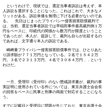
　というわけで、現状では、選定当事者訴訟は考えず、本
人訴訟を選択することになった。これはこれで、大きなメ
リットがある。訴訟単価を無理に下げる必要がないのであ
る。　 先日はじまったプライバシー侵害損害賠償裁判で
は、当初、選定当事者訴訟では早稲田事件最高裁判例１万
円をベースに、印紙代の関係から数万円が限度ということ
であったが、本人が、提訴して、裁判も自らが出廷するの
であれば、文字通り本人の訴訟である。
　嶋﨑量プライバシー侵害損害賠償事件では、ひとりあた
り請求額が７７１万円となっている。２名で１５４２万
円。３名で２３１３万円、４名で３０８４万円．．という
わけだ。
　一方、受理印（受付印）のない懲戒請求書が、裁判の事
実証明に使用されている件については、東京弁護士会会長
の回答をベースに民事と刑事の両面で対応することになろ
う。　
すでに記載日と受理日に問題が生じており、東京弁護士会