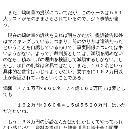
　また、嶋﨑量の提訴についてだが、このケースは５９１
人リストがそのままさらされているので、少々事情が違
う。
　現在の嶋﨑量の訴状を見れば明らかだが、提訴被告以外
はマスキングしている。つまり、前のやり方は違法だった
ということを自認しているわけで、事実関係については争
いようがない。よって、裁判所としては、満額を認めない
のなら、積み上げの理由を検証して減額するしかない。し
かし、項目の削除は容易ではなく、また、１６２名という
具体的な数字はいじりようがない。要するに１６２万円以
上が保証されているということである。
満額「７７１万円×９６０名＝７４億１６０万円」は夢とし
ても
　　「１６２万円×９６０名＝１５億５５２０万円」はいた
だきたいね。
　もう、３３万円の訴訟なんかばかばかしくてやってられ
ない感じだな。資料を提供した神奈川県弁護士会も同罪、