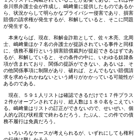
奈川県弁護士会が作成し、嶋﨑量に提供したものであるか
ら、状況からして明らかなプライバシー侵害であり、損害
賠償の請求権が発生するが、和解していると、そこに問題
が発生する。
　本来ならば、現在、和解金詐欺として、佐々木亮、北周
士、嶋﨑量ほか７名の弁護士が提訴されている事件と同様
に、債務不履行という損害賠償裁判が提起できるはずであ
るが、和解していると、その条件の中に、いわゆる奴隷条
項が含まれており、関係の提訴ができない、あるいは、そ
の他関係事項に制限があり、破れば、とんでもない賠償請
求を求められかねないという縛りがかかっている可能性が
あるのである。
　現在、５９１人リストは確認できるだけで１７件プラス
２件がオープンされており、総人数は１８０名をこえてい
る。嶋﨑量はリストの訂正ができないので、せいぜい、個
人的な詫び状程度で終わるだろう。たぶん、この件での債
務不履行は免責だろう。
　いろいろなケースが考えられるが、いずれにしても権利
の行使は難しかろう。