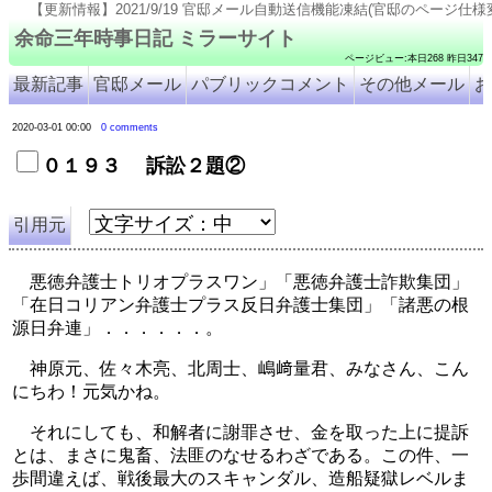
情報】2021/9/19 官邸メール自動送信機能凍結(官邸のページ仕様変更のため). 2021/9/18 号外8
余命三年時事日記 ミラーサイト
ページビュー:本日268 昨日347
最新記事
官邸メール
パブリックコメント
その他メール
お
2020-03-01 00:00
0 comments
０１９３ 訴訟２題②
引用元
　悪徳弁護士トリオプラスワン」「悪徳弁護士詐欺集団」
「在日コリアン弁護士プラス反日弁護士集団」「諸悪の根
源日弁連」．．．．．．。
　神原元、佐々木亮、北周士、嶋﨑量君、みなさん、こん
にちわ！元気かね。
　それにしても、和解者に謝罪させ、金を取った上に提訴
とは、まさに鬼畜、法匪のなせるわざである。この件、一
歩間違えば、戦後最大のスキャンダル、造船疑獄レベルま