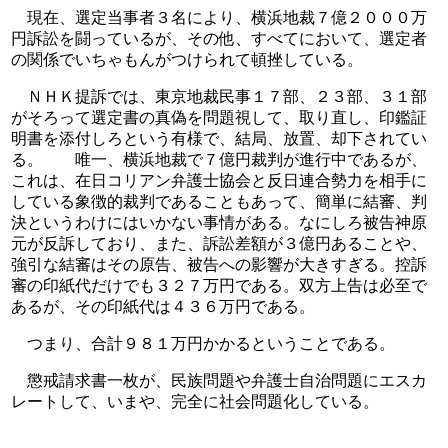
　現在、選定当事者３名により、横浜地裁７億２０００万
円訴訟を闘っているが、その他、すべてにおいて、選定者
の関係でいちゃもんがつけられて頓挫している。
　ＮＨＫ提訴では、東京地裁民事１７部、２３部、３１部
がそろって選定書の真偽を問題視して、取り直し、印鑑証
明書を添付しろという有様で、結局、放置、却下されてい
る。　　唯一、横浜地裁で７億円裁判が進行中であるが、
これは、在日コリアン弁護士協会と反日連合勢力を相手に
している象徴的裁判であることもあって、簡単に結審、判
決というわけにはいかない事情がある。なにしろ被告神原
元が反訴しており、また、訴訟差額が３億円あることや、
強引な結審はその原告、被告への影響が大きすぎる。控訴
審の印紙代だけでも３２７万円である。双方上告は必至で
あるが、その印紙代は４３６万円である。
　つまり、合計９８１万円かかるということである。
　懲戒請求書一枚が、民族問題や弁護士自治問題にエスカ
レートして、いまや、完全に社会問題化している。