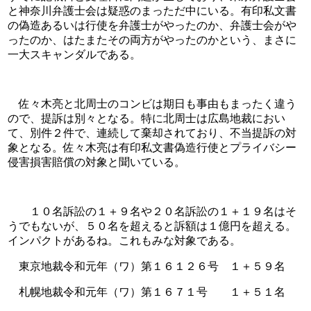
と神奈川弁護士会は疑惑のまっただ中にいる。有印私文書
の偽造あるいは行使を弁護士がやったのか、弁護士会がや
ったのか、はたまたその両方がやったのかという、まさに
一大スキャンダルである。
　佐々木亮と北周士のコンビは期日も事由もまったく違う
ので、提訴は別々となる。特に北周士は広島地裁におい
て、別件２件で、連続して棄却されており、不当提訴の対
象となる。佐々木亮は有印私文書偽造行使とプライバシー
侵害損害賠償の対象と聞いている。
　　１０名訴訟の１＋９名や２０名訴訟の１＋１９名はそ
うでもないが、５０名を超えると訴額は１億円を超える。
インパクトがあるね。これもみな対象である。
　東京地裁令和元年（ワ）第１６１２６号　１＋５９名
　札幌地裁令和元年（ワ）第１６７１号　　１＋５１名