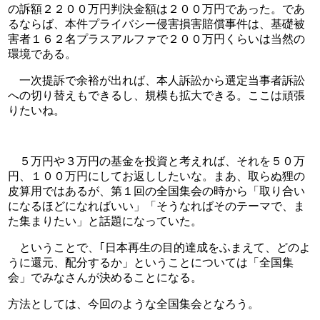
の訴額２２００万円判決金額は２００万円であった。であ
るならば、本件プライバシー侵害損害賠償事件は、基礎被
害者１６２名プラスアルファで２００万円くらいは当然の
環境である。
　一次提訴で余裕が出れば、本人訴訟から選定当事者訴訟
への切り替えもできるし、規模も拡大できる。ここは頑張
りたいね。
　５万円や３万円の基金を投資と考えれば、それを５０万
円、１００万円にしてお返ししたいな。まあ、取らぬ狸の
皮算用ではあるが、第１回の全国集会の時から「取り合い
になるほどになればいい」「そうなればそのテーマで、ま
た集まりたい」と話題になっていた。
　ということで、｢日本再生の目的達成をふまえて、どのよ
うに還元、配分するか」ということについては「全国集
会」でみなさんが決めることになる。
方法としては、今回のような全国集会となろう。