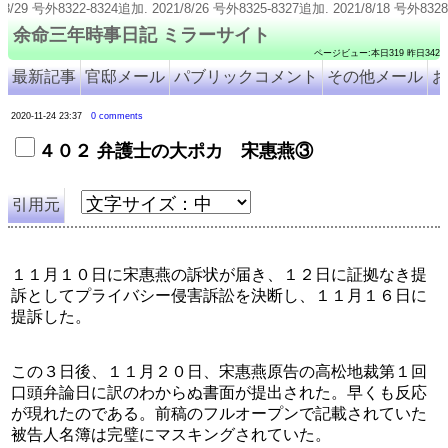
22-8324追加. 2021/8/26 号外8325-8327追加. 2021/8/18 号外8328-833
余命三年時事日記 ミラーサイト
ページビュー:本日319 昨日342
最新記事
官邸メール
パブリックコメント
その他メール
お
2020-11-24 23:37
0 comments
４０２ 弁護士の大ポカ 宋惠燕③
引用元
１１月１０日に宋惠燕の訴状が届き、１２日に証拠なき提
訴としてプライバシー侵害訴訟を決断し、１１月１６日に
提訴した。
この３日後、１１月２０日、宋惠燕原告の高松地裁第１回
口頭弁論日に訳のわからぬ書面が提出された。早くも反応
が現れたのである。前稿のフルオープンで記載されていた
被告人名簿は完璧にマスキングされていた。