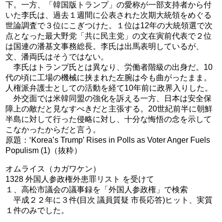
下。一方、「韓国版トランプ」の愛称が一部支持者から付
いた李氏は、過去１週間に公表された次期大統領をめぐる
世論調査で３位にこぎつけた。１位は12年の大統領選で次
点となった最大野党「共に民主党」の文在寅前代表で２位
は国連の潘基文事務総長。李氏は出馬表明しているが、
文、潘両氏はそうではない。
李氏はトランプ氏とは異なり、労働者階級の出身だ。10
代の頃に工場の機械に挟まれた左腕は今も曲がったまま。
人権派弁護士としての活動を経て10年前に政界入りした。
外交面では米韓同盟の強化を訴える一方、日本は安全保
障上の敵だと見なすべきだと主張する。20世紀前半に朝鮮
半島に対して行った侵略に対し、十分な悔悟の念を示して
こなかったからだと言う。
原題：‘Korea’s Trump’ Rises in Polls as Voter Anger Fuels
Populism (1)（抜粋）
オムライス（カガワケン）
1328 外国人参政権外患罪リスト を受けて
１、高松市議会の議事録を「外国人参政権」で検索
平成２２年に３件(目次 議員質疑 市長応答)ヒット、実質
１件のみでした。