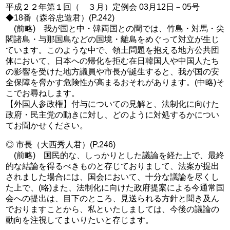
平成２２年第１回（ ３月）定例会 03月12日－05号
◆18番（森谷忠造君）(P.242)
(前略) 我が国と中・韓両国との間では、竹島・対馬・尖
閣諸島・与那国島などの国境・離島をめぐって対立が生じ
ています。このような中で、領土問題を抱える地方公共団
体において、日本への帰化を拒む在日韓国人や中国人たち
の影響を受けた地方議員や市長が誕生すると、我が国の安
全保障を脅かす危険性が高まるおそれがあります。(中略)そ
こでお尋ねします。
【外国人参政権】付与についての見解と、法制化に向けた
政府・民主党の動きに対し、どのように対処するかについ
てお聞かせください。
◎ 市長（大西秀人君）(P.246)
(前略) 国民的な、しっかりとした議論を経た上で、最終
的な結論を得るべきものと存じておりまして、法案が提出
されました場合には、国会において、十分な議論を尽くし
た上で、(略)また、法制化に向けた政府提案による今通常国
会への提出は、目下のところ、見送られる方針と聞き及ん
でおりますことから、私といたしましては、今後の議論の
動向を注視してまいりたいと存じます。