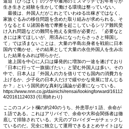
逼迫（ひっぱく）のツケや雇用のミスマッチでお年寄りが
生き生きと経験を生かして働ける環境は整っていない。
最後は、外国人だがこれとていわゆる出稼ぎではなく、
家族ぐるみの移住問題を含めた取り組みが求められる。そ
うなるとＥＵ諸国各地で摩擦を起こしているシリア難民受
け入れ問題などの難問を抱える覚悟が必要だ。「必要なと
きには来てほしいが、用済みになったらさっさと帰国し
て」では済まないことは、大量の半島出身者を戦前に日本
国内で働かせ、その結果として大量の永住外国人を生み出
した結果をみれば明らかだ。
途上国を中心に人口は爆発的に増加の一途を遂げており
「日本に行って一旗揚げたい」と望む外国人は多い。その
中で、日本人は「外国人の力を借りてでも国内の消費力を
上げるか、少子化の日本人だけで緩やかな発展に甘んじる
か？」という国民的な真剣な議論が必要になっている。
https://www.nnn.co.jp/dainichi/rensai/lookingforward/16112
4/20161124033 (引用終わり)
ここのコメント欄の約240のうち、外患罪が１語、余命が
１語である。これはアリバイで、余命や大和会関係者は徹
底して排除されている。大元のプロバイダーがチェックし
ているのだ。完全に独立して運用できるまとめサイトはな