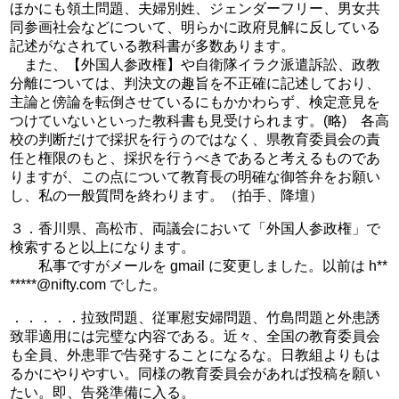
ほかにも領土問題、夫婦別姓、ジェンダーフリー、男女共
同参画社会などについて、明らかに政府見解に反している
記述がなされている教科書が多数あります。
また、【外国人参政権】や自衛隊イラク派遣訴訟、政教
分離については、判決文の趣旨を不正確に記述しており、
主論と傍論を転倒させているにもかかわらず、検定意見を
つけていないといった教科書も見受けられます。(略) 各高
校の判断だけで採択を行うのではなく、県教育委員会の責
任と権限のもと、採択を行うべきであると考えるものであ
りますが、この点について教育長の明確な御答弁をお願い
し、私の一般質問を終わります。（拍手、降壇）
３．香川県、高松市、両議会において「外国人参政権」で
検索すると以上になります。
私事ですがメールを gmail に変更しました。以前は h**
*****@nifty.com でした。
．．．．．拉致問題、従軍慰安婦問題、竹島問題と外患誘
致罪適用には完璧な内容である。近々、全国の教育委員会
も全員、外患罪で告発することになるな。日教組よりもは
るかにやりやすい。同様の教育委員会があれば投稿を願い
たい。即、告発準備に入る。