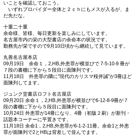
いことを確認しておこう。
いずれプロバイダー全体と２ｃｈにもメスが入るが、ま
だ先だな。
十重二十重
余命様、皆様、毎日更新を楽しみにしています。
名古屋市内の栄の大型書店の余命本の状況です。
勤務先が栄ですので9月10日頃から継続して見ています。
丸善名古屋本店
09月19日 余命１，2,HB,外患罪が横並びで 7-5-10-9 冊が
７段の書棚に下から５段目に面陳列です。
11月18日 外患罪の隣に”現代のカリスマ桜井誠”が3冊ほど
面陳列してます。
ジュンク堂書店ロフト名古屋店
09月20日 余命１，2,HB,外患罪が横並びで6-12-8-9冊が７
段の書棚に下から５段目に面陳列です。
10月24日 外患罪が14冊になり、4冊（初版２刷）が新刊・
話題本コーナーに平置きです。
11月18日 余命1，2,HB,外患罪が6-1-2-11冊。余命1と外患
罪が面陳列で2とHBは背差しで並んでます。