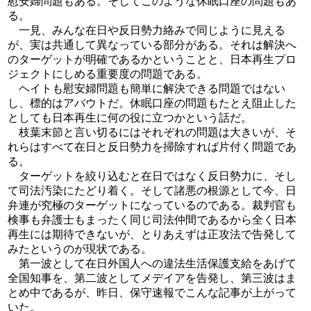
慰安婦問題もある。そしてこのような休眠口座の問題もあ
る。
一見、みんな在日や反日勢力絡みで同じように見える
が、実は共通して異なっている部分がある。それは解決へ
のターゲットが明確であるかということと、日本再生プロ
ジェクトにしめる重要度の問題である。
ヘイトも慰安婦問題も簡単に解決できる問題ではない
し、標的はアバウトだ。休眠口座の問題もたとえ阻止した
としても日本再生に何の役に立つかという話だ。
枝葉末節と言い切るにはそれぞれの問題は大きいが、そ
れらはすべて在日と反日勢力を掃除すれば片付く問題であ
る。
ターゲットを絞り込むと在日ではなく反日勢力に、そし
て司法汚染にたどり着く。そして諸悪の根源として今、日
弁連が究極のターゲットになっているのである。裁判官も
検事も弁護士もまったく同じ司法仲間であるから全く日本
再生には期待できないが、とりあえずは正攻法で告発して
みたというのが現状である。
第一波として在日外国人への違法生活保護支給をあげて
全国知事を、第二波としてメデイアを告発し、第三波はま
とめ中であるが、昨日、保守速報でこんな記事が上がって
いた。