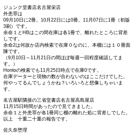
ジュンク堂書店名古屋栄店
外患罪は
09月10日に2冊。10月22日には0冊。11月07日に1冊（初版
3刷）です。
余命１とHBはこの間在庫は各1冊で、離れたところに背差
しです。
余命2は何故か店内検索で在庫０なのに、本棚には１０冊面
陳です。
（9月10日～11月21日の間ほぼ毎週一回程度確認してま
す。）
Hontoの検索でも11月25日時点で在庫0です。
在庫データーと現物の数が合わないのはここだけでした。
何やってるんでしょうかね？いろいろと想像しちゃいま
す。
名古屋駅隣接の三省堂書店名古屋高島屋店
11月15日時間があったので見てきました。
余命１と外患罪が各1冊同じ棚の離れた処に背差しでした。
以上 十重二十重の報告です。
佐久奈堕理