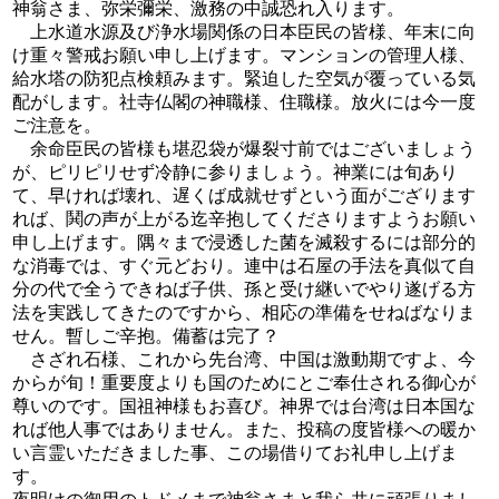
神翁さま、弥栄彌栄、激務の中誠恐れ入ります。
上水道水源及び浄水場関係の日本臣民の皆様、年末に向
け重々警戒お願い申し上げます。マンションの管理人様、
給水塔の防犯点検頼みます。緊迫した空気が覆っている気
配がします。社寺仏閣の神職様、住職様。放火には今一度
ご注意を。
余命臣民の皆様も堪忍袋が爆裂寸前ではございましょう
が、ピリピリせず冷静に参りましょう。神業には旬あり
て、早ければ壊れ、遅くば成就せずという面がござります
れば、鬨の声が上がる迄辛抱してくださりますようお願い
申し上げます。隅々まで浸透した菌を滅殺するには部分的
な消毒では、すぐ元どおり。連中は石屋の手法を真似て自
分の代で全うできねば子供、孫と受け継いでやり遂げる方
法を実践してきたのですから、相応の準備をせねばなりま
せん。暫しご辛抱。備蓄は完了？
さざれ石様、これから先台湾、中国は激動期ですよ、今
からが旬！重要度よりも国のためにとご奉仕される御心が
尊いのです。国祖神様もお喜び。神界では台湾は日本国な
れば他人事ではありません。また、投稿の度皆様への暖か
い言霊いただきました事、この場借りてお礼申し上げま
す。