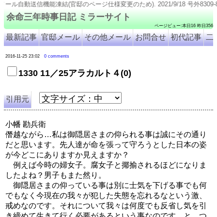
能凍結(官邸のページ仕様変更のため). 2021/9/18 号外8309-8315追加. 2021/9/11 
余命三年時事日記 ミラーサイト
ページビュー:本日16 昨日356
最新記事
官邸メール
その他メール
お問合せ
初代記事
二
2016-11-25 23:02
0 comments
1330 11／25アラカルト４(0)
引用元
小幡 勘兵衛
僭越ながら…私は御隠居さまの仰られる事は誠にその通り
だと思います。先人達が命を張って守ろうとした日本の姿
が今どこにありますか見えますか？
例えば今時の婦女子。腐女子と揶揄されるほどになりま
したよね？男子もまた然り。
御隠居さまの仰っている事は別に士気を下げる事でも何
でもなく今現在の我々が犯した失態を忘れるなという激、
戒めなのです。それについて我々は何度でも反省し気を引
き締めて生きて行く必要があるという事なのです…と、つ