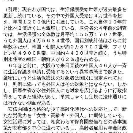
（引用）現在わが国では、生活保護受給世帯が過去最多を
更新し続けている。その中で外国人受給は４万世帯を超
え、年間１２００億円にも達している。これ自体１０年前
と比べ２倍近くにも激増している。厚労省の４年前の調査
では、生活保護の全体数は月平均１５５万１７０７世帯。
うち外国人は４万５６３４世帯。国籍別統計値はさらに前
年数字だが、韓国・朝鮮人が約２万８７００世帯、フィリ
ピン約４９００世帯、中国約４４００世帯と続く。うち特
別永住者の韓国・朝鮮人が６２％超を占める。
６年ほど前に、大阪市で来日直後の中国人４６人が一斉
に生活保護を申請し受給するという異常事態まで起きた。
厳密にいうと生活保護法の対象者は国民に限定されてお
り、判例に添っても外国人はその対象とはならない。しか
し、旧厚生省が永住外国人にも対象を広げるように行政指
導をしてきた経緯があり、単純しゃくし定規に法律通りに
は行かない側面がある。
安倍内閣は本格的な少子高齢化時代への対応として、新
たな労働力を「女性・高齢者・外国人」に期待している。
女性活躍に対しては、相変わらず保育園整備などの基本施
策が都市部を中心に遅れているし、高齢者雇用も年金財政