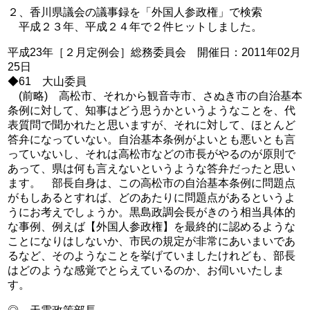
２、香川県議会の議事録を「外国人参政権」で検索
平成２３年、平成２４年で２件ヒットしました。
平成23年［２月定例会］総務委員会 開催日：2011年02月
25日
◆61 大山委員
(前略) 高松市、それから観音寺市、さぬき市の自治基本
条例に対して、知事はどう思うかというようなことを、代
表質問で聞かれたと思いますが、それに対して、ほとんど
答弁になっていない。自治基本条例がよいとも悪いとも言
っていないし、それは高松市などの市長がやるのが原則で
あって、県は何も言えないというような答弁だったと思い
ます。 部長自身は、この高松市の自治基本条例に問題点
がもしあるとすれば、どのあたりに問題点があるというよ
うにお考えでしょうか。黒島政調会長がきのう相当具体的
な事例、例えば【外国人参政権】を最終的に認めるような
ことになりはしないか、市民の規定が非常にあいまいであ
るなど、そのようなことを挙げていましたけれども、部長
はどのような感覚でとらえているのか、お伺いいたしま
す。