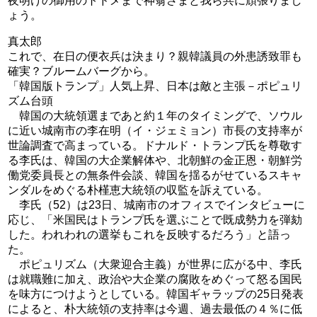
夜明けの御用のトドメまで神翁さまと我ら共に頑張りまし
ょう。
真太郎
これで、在日の便衣兵は決まり？親韓議員の外患誘致罪も
確実？ブルームバーグから。
「韓国版トランプ」人気上昇、日本は敵と主張－ポピュリ
ズム台頭
韓国の大統領選まであと約１年のタイミングで、ソウル
に近い城南市の李在明（イ・ジェミョン）市長の支持率が
世論調査で高まっている。ドナルド・トランプ氏を尊敬す
る李氏は、韓国の大企業解体や、北朝鮮の金正恩・朝鮮労
働党委員長との無条件会談、韓国を揺るがせているスキャ
ンダルをめぐる朴槿恵大統領の収監を訴えている。
李氏（52）は23日、城南市のオフィスでインタビューに
応じ、「米国民はトランプ氏を選ぶことで既成勢力を弾劾
した。われわれの選挙もこれを反映するだろう」と語っ
た。
ポピュリズム（大衆迎合主義）が世界に広がる中、李氏
は就職難に加え、政治や大企業の腐敗をめぐって怒る国民
を味方につけようとしている。韓国ギャラップの25日発表
によると、朴大統領の支持率は今週、過去最低の４％に低