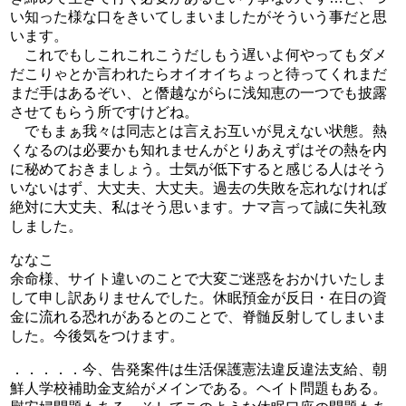
い知った様な口をきいてしまいましたがそういう事だと思
います。
これでもしこれこれこうだしもう遅いよ何やってもダメ
だこりゃとか言われたらオイオイちょっと待ってくれまだ
まだ手はあるぞい、と僭越ながらに浅知恵の一つでも披露
させてもらう所ですけどね。
でもまぁ我々は同志とは言えお互いが見えない状態。熱
くなるのは必要かも知れませんがとりあえずはその熱を内
に秘めておきましょう。士気が低下すると感じる人はそう
いないはず、大丈夫、大丈夫。過去の失敗を忘れなければ
絶対に大丈夫、私はそう思います。ナマ言って誠に失礼致
しました。
ななこ
余命様、サイト違いのことで大変ご迷惑をおかけいたしま
して申し訳ありませんでした。休眠預金が反日・在日の資
金に流れる恐れがあるとのことで、脊髄反射してしまいま
した。今後気をつけます。
．．．．．今、告発案件は生活保護憲法違反違法支給、朝
鮮人学校補助金支給がメインである。ヘイト問題もある。