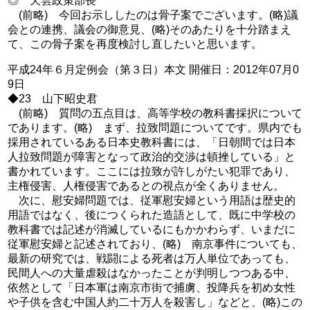
◎ 天雲政策部長
(前略) 今回お示ししたのは骨子案でございます。(略)議
会との連携、議会の御意見、(略)そのあたりを十分踏まえ
て、この骨子案を再度検討し直したいと思います。
平成24年６月定例会（第３日）本文 開催日：2012年07月0
9日
◆23 山下昭史君
(前略) 質問の五点目は、高等学校の教科書採択について
であります。(略) まず、拉致問題についてです。県内でも
採用されているある日本史教科書には、「日朝間では日本
人拉致問題が障害となって政治的交渉は頓挫している」と
書かれています。ここには拉致が許しがたい犯罪であり、
主権侵害、人権侵害であるとの視点が全くありません。
次に、慰安婦問題では、従軍慰安婦という用語は歴史的
用語ではなく、後につくられた造語として、既に中学校の
教科書では記述が消滅しているにもかかわらず、いまだに
従軍慰安婦と記述されており、(略) 南京事件についても、
最新の研究では、戦闘による死者は万人単位であっても、
民間人への大量虐殺はなかったことが判明しつつある中、
依然として「日本軍は南京市街で捕虜、投降兵を初め女性
や子供を含む中国人約二十万人を殺害し」などと、(略)この