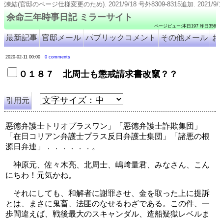
). 2021/9/18 号外8309-8315追加. 2021/9/11 号外8316追加. 2021/9/
余命三年時事日記 ミラーサイト
ページビュー:本日197 昨日356
最新記事
官邸メール
パブリックコメント
その他メール
お
2020-02-11 00:00
0 comments
０１８７ 北周士も懲戒請求書改竄？？
引用元
悪徳弁護士トリオプラスワン」「悪徳弁護士詐欺集団」
「在日コリアン弁護士プラス反日弁護士集団」「諸悪の根
源日弁連」．．．．．．。
　神原元、佐々木亮、北周士、嶋﨑量君、みなさん、こん
にちわ！元気かね。
　それにしても、和解者に謝罪させ、金を取った上に提訴
とは、まさに鬼畜、法匪のなせるわざである。この件、一
歩間違えば、戦後最大のスキャンダル、造船疑獄レベルま