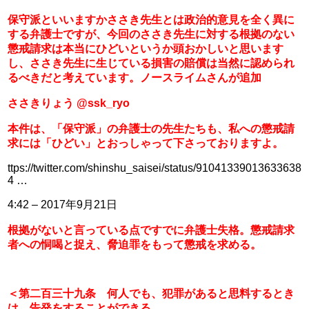
保守派といいますかささき先生とは政治的意見を全く異に
する弁護士ですが、今回のささき先生に対する根拠のない
懲戒請求は本当にひどいというか頭おかしいと思います
し、ささき先生に生じている損害の賠償は当然に認められ
るべきだと考えています。ノースライムさんが追加
ささきりょう @ssk_ryo
本件は、「保守派」の弁護士の先生たちも、私への懲戒請
求には「ひどい」とおっしゃって下さっておりますよ。
ttps://twitter.com/shinshu_saisei/status/91041339013633638
4 …
4:42 – 2017年9月21日
根拠がないと言っている点ですでに弁護士失格。懲戒請求
者への恫喝と捉え、脅迫罪をもって懲戒を求める。
＜第二百三十九条　何人でも、犯罪があると思料するとき
は、告発をすることができる。