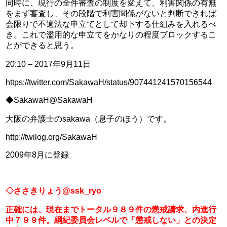
同時に、現行の全件審査の制度を変えて、利害関係の有無
をまず審査し、その段階で利害関係がないと判断できれば
会限りで不適法な申立てとして却下する仕組みを入れるべ
き。これで濫用的な申立てをかなりの程度ブロックするこ
とができると思う。
20:10 – 2017年9月11日
https://twitter.com/SakawaH/status/907441241570156544
◆SakawaH@SakawaH
大阪の弁護士のsakawa（息子のほう）です。 
http://twilog.org/SakawaH
2009年8月に登録
◇ささきりょう@ssk_ryo
正確には、現在までトータル９８９件の懲戒請求、内進行
中７９９件。綱紀委員会レベルで「懲戒しない」との決定