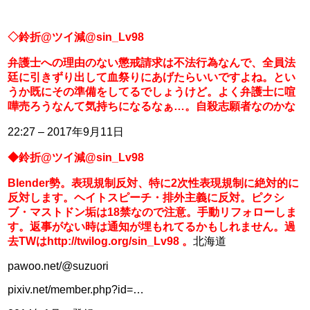
◇鈴折@ツイ減‏@sin_Lv98
弁護士への理由のない懲戒請求は不法行為なんで、全員法
廷に引きずり出して血祭りにあげたらいいですよね。とい
うか既にその準備をしてるでしょうけど。よく弁護士に喧
嘩売ろうなんて気持ちになるなぁ…。自殺志願者なのかな
22:27 – 2017年9月11日
◆鈴折@ツイ減@sin_Lv98
Blender勢。表現規制反対、特に2次性表現規制に絶対的に
反対します。ヘイトスピーチ・排外主義に反対。ピクシ
ブ・マストドン垢は18禁なので注意。手動リフォローしま
す。返事がない時は通知が埋もれてるかもしれません。過
去TWはhttp://twilog.org/sin_Lv98 。
北海道
pawoo.net/@suzuori
pixiv.net/member.php?id=…