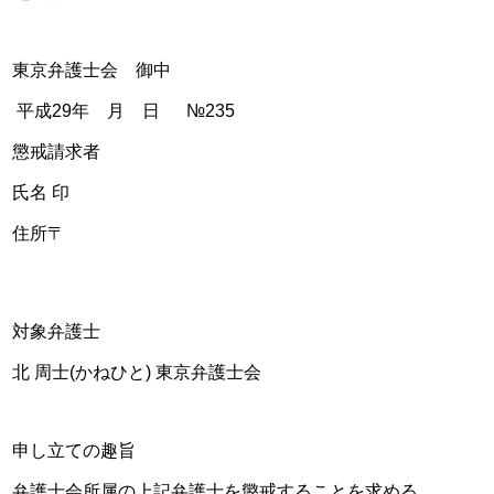
東京弁護士会　御中
 平成29年　月　日 　 №235
懲戒請求者
氏名 印
住所〒
対象弁護士
北 周士(かねひと) 東京弁護士会
申し立ての趣旨
弁護士会所属の上記弁護士を懲戒することを求める。