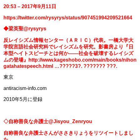
20:53 – 2017年9月11日
https://twitter.com/rysyrys/status/907451994209521664
◆梁英聖@rysyrys
反レイシズム情報センター（ＡＲＩＣ）代表。一橋大学大
学院言語社会研究科でレイシズムを研究。影書房より『日
本型ヘイトスピーチとは何か――社会を破壊するレイシズ
ムの登場』http://www.kageshobo.com/main/books/nihon
gatahatespeech.html …?????3?. ??????? ???.
東京
antiracism-info.com
2010年5月に登録
◇自称善良な弁護士@Jisyou_Zenryou
自称善良な弁護士さんがささきりょうをリツイートしまし
た