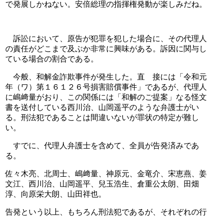
で発展しかねない。安倍総理の指揮権発動が楽しみだね。
　訴訟において、原告が犯罪を犯した場合に、その代理人
の責任がどこまで及ぶか非常に興味がある。訴因に関与し
ている場合の割合である。
　今般、和解金詐欺事件が発生した。直　接には「令和元
年（ワ）第１６１２６号損害賠償事件」であるが、代理人
に嶋﨑量がおり、この関係には「和解のご提案」なる怪文
書を送付している西川治、山岡遥平のような弁護士がい
る。刑法犯であることは間違いないが罪状の特定が難し
い。
　すでに、代理人弁護士を含めて、全員が告発済みであ
る。
佐々木亮、北周士、嶋﨑量、神原元、金竜介、宋恵燕、姜
文江、西川治、山岡遥平、兒玉浩生、倉重公太朗、田畑
淳、向原栄大朗、山田祥也。
告発という以上、もちろん刑法犯であるが、それぞれの行