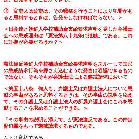
①　官吏又は公吏は、その職務を行うことにより犯罪があ
ると思料するときは、告発をしなければならない。＞
＜日弁連と朝鮮人学校補助金支給要求声明を発した弁護士
会への懲戒理由は「憲法第八十九条に抵触」である。これ
に証拠が必要だろうか？＞
憲法違反朝鮮人学校補助金支給要求声明をスルーして国民
の懲戒請求行為を押さえ込むような発言は容認できるもの
ではない。そもそもが弁護士法による懲戒請求において
＜第五十八条　何人も、弁護士又は弁護士法人について懲
戒の事由があると思料するときは、その事由の説明を添え
て、その弁護士又は弁護士法人の所属弁護士会にこれを懲
戒することを求めることができる。＞
「その事由の説明と添えて」が憲法違反である。この件は
脅迫罪をもって懲戒請求するものである。
以下は資料である。