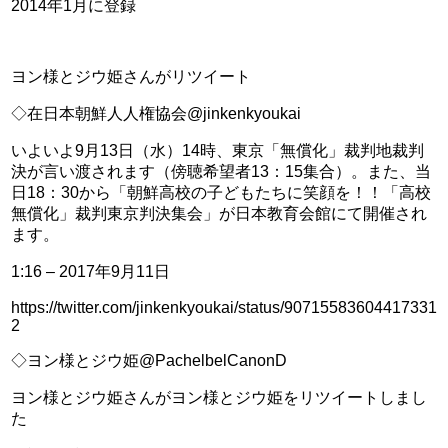
2014年1月に登録
ヨン様とジウ姫さんがリツイート
◇在日本朝鮮人人権協会@jinkenkyoukai
いよいよ9月13日（水）14時、東京「無償化」裁判地裁判
決が言い渡されます（傍聴希望者13：15集合）。また、当
日18：30から「朝鮮高校の子どもたちに笑顔を！！「高校
無償化」裁判東京判決集会」が日本教育会館にて開催され
ます。
1:16 – 2017年9月11日
https://twitter.com/jinkenkyoukai/status/90715583604417331
2
◇ヨン様とジウ姫@PachelbelCanonD
ヨン様とジウ姫さんがヨン様とジウ姫をリツイートしまし
た