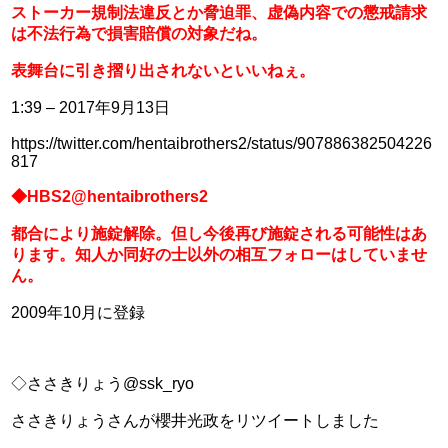
ストーカー規制法違反とか脅迫罪、虚偽内容での懲戒請求
は不法行為で損害賠償の対象だね。
表舞台に引き摺り出されないといいねぇ。
1:39 – 2017年9月13日
https://twitter.com/hentaibrothers2/status/907886382504226
817
◆HBS2@hentaibrothers2
都合により施錠解除。但し今後再び施錠される可能性はあ
ります。知人か同好の士以外の相互フォローはしていませ
ん。
2009年10月に登録
◇ささきりょう@ssk_ryo
ささきりょうさんが櫻井光政をリツイートしました