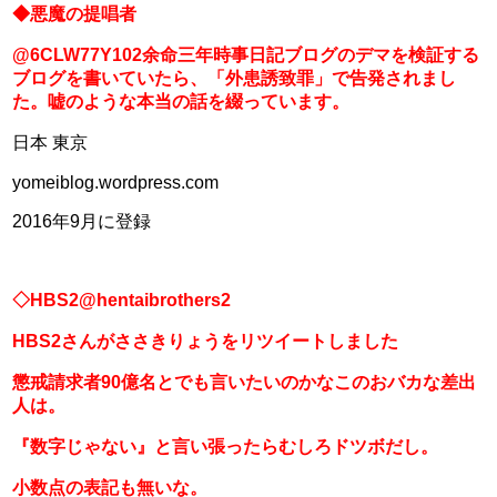
◆悪魔の提唱者
@6CLW77Y102余命三年時事日記ブログのデマを検証する
ブログを書いていたら、「外患誘致罪」で告発されまし
た。嘘のような本当の話を綴っています。
日本 東京
yomeiblog.wordpress.com
2016年9月に登録
◇HBS2@hentaibrothers2
HBS2さんがささきりょうをリツイートしました
懲戒請求者90億名とでも言いたいのかなこのおバカな差出
人は。
『数字じゃない』と言い張ったらむしろドツボだし。
小数点の表記も無いな。