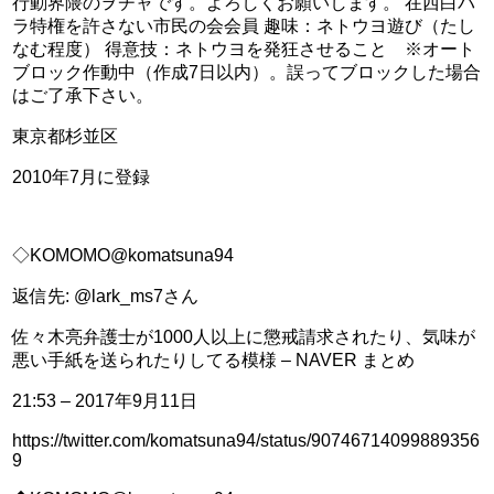
行動界隈のヲチャです。よろしくお願いします。 在西白バ
ラ特権を許さない市民の会会員 趣味：ネトウヨ遊び（たし
なむ程度） 得意技：ネトウヨを発狂させること　※オート
ブロック作動中（作成7日以内）。誤ってブロックした場合
はご了承下さい。
東京都杉並区
2010年7月に登録
◇KOMOMO@komatsuna94
返信先: @lark_ms7さん
佐々木亮弁護士が1000人以上に懲戒請求されたり、気味が
悪い手紙を送られたりしてる模様 – NAVER まとめ
21:53 – 2017年9月11日
https://twitter.com/komatsuna94/status/90746714099889356
9