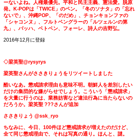
ーないよね。人権最優先。平和と民主主義、憲法愛。脱原
発。K-POPは「TWICE」のペン。「冬のソナタ」の「忘れ
ないで」、沖縄POP、「のだめ」、チョンキョンファの
「シャコンヌ」、フルトベングラーの「ルツェルンの第
九」、バッハ、ベトベン、フォーレ、詩人の吉野弘。
2016年12月に登録
◇梁英聖@rysyrys
梁英聖さんがささきりょうをリツイートしました
酷いなあ。懲戒請求理由も意味不明。朝鮮人を差別したい
だけの集団的な嫌がらせでしょう。こういう「懲戒請求」
を大量に行うのは、業務妨害など違法行為に当たらないの
だろうか。梁英聖 ???さんが追加
ささきりょう @ssk_ryo
ちなみに、今日、100件ほど懲戒請求が増えたのだけど、
全て同じ懲戒理由で、それは写真の通り。ほんと、謎。