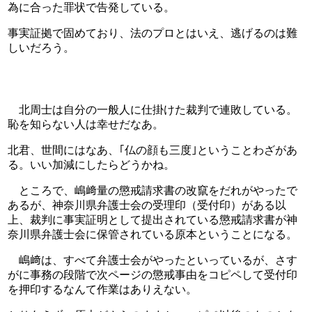
為に合った罪状で告発している。
事実証拠で固めており、法のプロとはいえ、逃げるのは難
しいだろう。
　北周士は自分の一般人に仕掛けた裁判で連敗している。
恥を知らない人は幸せだなあ。
北君、世間にはなあ、｢仏の顔も三度｣ということわざがあ
る。いい加減にしたらどうかね。
　ところで、嶋﨑量の懲戒請求書の改竄をだれがやったで
あるが、神奈川県弁護士会の受理印（受付印）がある以
上、裁判に事実証明として提出されている懲戒請求書が神
奈川県弁護士会に保管されている原本ということになる。
　嶋﨑は、すべて弁護士会がやったといっているが、さす
がに事務の段階で次ページの懲戒事由をコピペして受付印
を押印するなんて作業はありえない。