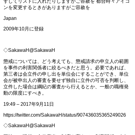
ずしてリストに入れたりしますがご容赦を 都合時々アイコ
ンを変更するときがありますがご容赦を
Japan
2009年10月に登録
◇SakawaH@SakawaH
懲戒については、どう考えても、懲戒請求の申立人の範囲
を事件の利害関係者に絞るべきだと思う。必要であれば、
第三者は会立件の申し出を単位会にすることができ、単位
会が被申出人の審査を要せず独自に立件の可否を判断し、
立件した場合は綱紀の審査から行えるとか、一般の職権発
動の限度にすべき。
19:49 – 2017年9月11日
https://twitter.com/SakawaH/status/907436035365249026
◇SakawaH@SakawaH