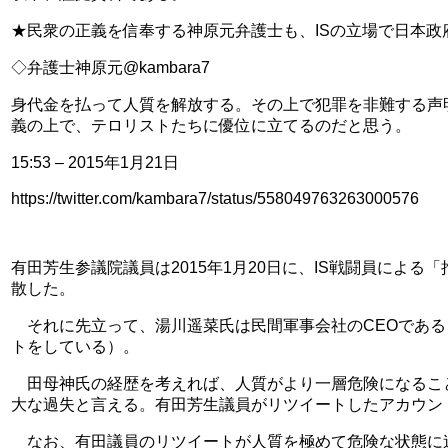
★民衆の正義を信奉する神原元弁護士も、ISの立場で日本政
◇弁護士神原元@kambara7
身代金を払って人質を解放する。その上で犯罪を非難する声
義の上で、テロリストたちに優位に立てるのだと思う。
15:53 – 2015年1月21日
https://twitter.com/kambara7/status/558049763263000576
有田芳生参議院議員は2015年1月20日に、IS戦闘員に
散した。
　それに先立って、湯川遥菜氏は民間軍事会社のCEOであ
トをしている）。
　田母神氏の経歴を考えれば、人質がより一層危険になるこ
大な過失と言える。有田芳生議員がリツイートしたアカウン
　なお、有田議員のリツイートが人質を極めて危険な状態に