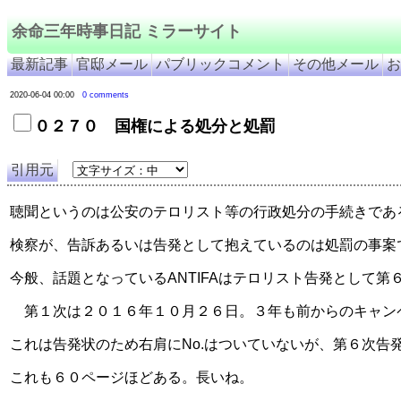
余命三年時事日記 ミラーサイト
最新記事
官邸メール
パブリックコメント
その他メール
お
2020-06-04 00:00
0 comments
０２７０ 国権による処分と処罰
引用元
聴聞というのは公安のテロリスト等の行政処分の手続きであ
検察が、告訴あるいは告発として抱えているのは処罰の事案
今般、話題となっているANTIFAはテロリスト告発として
　第１次は２０１６年１０月２６日。３年も前からのキャン
これは告発状のため右肩にNo.はついていないが、第６次告
これも６０ページほどある。長いね。