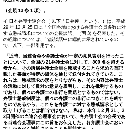
（会規 13 条 1 項）。
イ 日本弁護士連合会（ 以下「日弁連」という。）は、平成 
29 年 12 月 25 日に「全国各地における弁護士会員多数に対
する懲戒請求についての会長談話」（丙 3) を発表した。そ
の経緯については、当該談話中に端的に示されているの
で、以下、一部引用する。
「近時、当連合会や弁護士会が一定の意見表明を行ったこ
とについて、全国の 21弁護士会に対して、800 名を超える
者から、その所属弁護士全員を懲戒することを求める旨記
載した書面が特定の団体を通じて送付されてきている。こ
れらは、懲戒請求の形をとりながらも、その内容は弁護士
会活動に対して反対の意見を表明し、これを批判するもの
であり、個々の弁護士の非行を問題とするものではない。
弁護士懲戒制度は、個々の弁護士の非行につきこれを糾す
ものであるから、これらを弁護士に対する懲戒請求として
取り上げることは相当ではない。 私は、本年 1 2 月 21 、2
2日開催の当連合会理事会において、各弁護士会の会長であ
る当連合会理事にこの旨をお伝えした。各弁護士会におい
てしかるべく対処されることを期待する。」