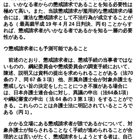
は、いかなる者からの懲戒請求であることを知る必要性は
極めて高い。また、当該懲戒請求が濫用的な懲戒請求の場
合には、違法な懲戒請求として不法行為が成立することが
ある（ 最高裁平成 19 年 4 月 24 日判決、丙 6) ことからす
れば、懲戒請求者がいかなる者であるかを知る一層の必要
性がある。
ウ懲戒請求者にも予測可能であること
　前述のとおり、懲戒請求者は、懲戒手続の当事者ではな
いものの、綱紀委員会や懲戒委員会の調査手続において、
陳述、説明又は資料の提出を求められることがある（法70
条の 7 、同 67 条 3 項） 他、所属弁護士会が対象弁護士を
懲戒しない旨の決定をしたことにつき不服がある場合に
は、日本弁護士連合会に対し、異議の申出（法64条1項） 
や綱紀審査の申出（ 法 64 条の 3 第 1 項）をすることがで
きる。これらのことは弁護士法に明記されているところで
ある（丙 1) 。
かかる立場にある懲戒請求者が誰であるかについて、対
象弁護士が知らされることなく手続が進められることが合
理的とは言いがたく、懲戒請求をしようとする者は、自己