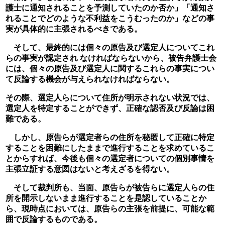
護士に通知されることを予測していたのか否か」「通知さ
れることでどのような不利益をこうむったのか」などの事
実が具体的に主張されるべきである。
　そして、最終的には個々の原告及び選定人についてこれ
らの事実が認定され なければならないから、被告弁護士会
には、個々の原告及び選定人に関するこれらの事実につい
て反論する機会が与えられなければならない。
その際、選定人らについて住所が明示されない状況では、
選定人を特定することができず、正確な認否及び反論は困
難である。
　しかし、原告らが選定者らの住所を秘匿して正確に特定
することを困難にしたままで進行することを求めているこ
とからすれば、今後も個々の選定者についての個別事情を
主張立証する意図はないと考えざるを得ない。
　そして裁判所も、当面、原告らが被告らに選定人らの住
所を開示しないまま進行することを是認していることか
ら、現時点においては、原告らの主張を前提に、可能な範
囲で反論するものである。