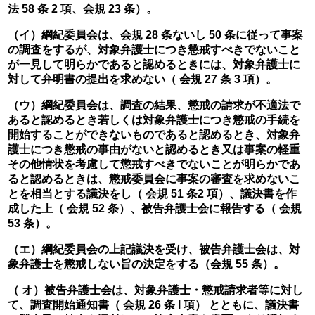
法 58 条 2 項、会規 23 条）。
（イ）綱紀委員会は、会規 28 条ないし 50 条に従って事案
の調査をするが、対象弁護士につき懲戒すべきでないこと
が一見して明らかであると認めるときには、対象弁護士に
対して弁明書の提出を求めない（ 会規 27 条 3 項）。
（ウ）綱紀委員会は、調査の結果、懲戒の請求が不適法で
あると認めるとき若しくは対象弁護士につき懲戒の手続を
開始することができないものであると認めるとき、対象弁
護士につき懲戒の事由がないと認めるとき又は事案の軽重
その他情状を考慮して懲戒すべきでないことが明らかであ
ると認めるときは、懲戒委員会に事案の審査を求めないこ
とを相当とする議決をし（ 会規 51 条2 項）、議決書を作
成した上（ 会規 52 条）、被告弁護士会に報告する（ 会規 
53 条）。
（エ）綱紀委員会の上記議決を受け、被告弁護士会は、対
象弁護士を懲戒しない旨の決定をする（会規 55 条）。
（ オ）被告弁護士会は、対象弁護士・懲戒請求者等に対し
て、調査開始通知書（ 会規 26 条 l 項） とともに、議決書