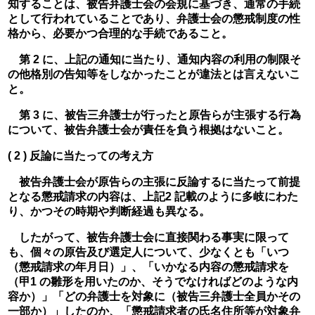
知することは、被告弁護士会の会規に基づき、通常の手続
として行われていることであり、弁護士会の懲戒制度の性
格から、必要かつ合理的な手続であること。
　第 2 に、上記の通知に当たり、通知内容の利用の制限そ
の他格別の告知等をしなかったことが違法とは言えないこ
と。
　第 3 に、被告三弁護士が行ったと原告らが主張する行為
について、被告弁護士会が責任を負う根拠はないこと。
( 2 ) 反論に当たっての考え方
　被告弁護士会が原告らの主張に反論するに当たって前提
となる懲戒請求の内容は、上記2 記載のように多岐にわた
り、かつその時期や判断経過も異なる。
　したがって、被告弁護士会に直接関わる事実に限って
も、個々の原告及び選定人について、少なくとも「いつ
（懲戒請求の年月日）」、「いかなる内容の懲戒請求を
（甲1 の雛形を用いたのか、そうでなければどのような内
容か）」「どの弁護士を対象に（被告三弁護士全員かその
一部か）」したのか、「懲戒請求者の氏名住所等が対象弁