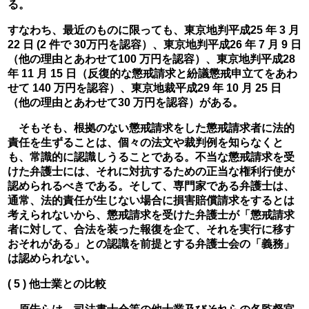
る。
すなわち、最近のものに限っても、東京地判平成25 年 3 月 
22 日 (2 件で 30万円を認容）、東京地判平成26 年 7 月 9 日
（他の理由とあわせて100 万円を認容）、東京地判平成28 
年 11 月 15 日（反復的な懲戒請求と紛議懲戒申立てをあわ
せて 140 万円を認容）、東京地裁平成29 年 10 月 25 日
（他の理由とあわせて30 万円を認容）がある。
　そもそも、根拠のない懲戒請求をした懲戒請求者に法的
責任を生ずることは、個々の法文や裁判例を知らなくと
も、常識的に認識しうることである。不当な懲戒請求を受
けた弁護士には、それに対抗するための正当な権利行使が
認められるべきである。そして、専門家である弁護士は、
通常、法的責任が生じない場合に損害賠償請求をするとは
考えられないから、懲戒請求を受けた弁護士が「懲戒請求
者に対して、合法を装った報復を企て、それを実行に移す
おそれがある」との認識を前提とする弁護士会の「義務」
は認められない。
( 5 ) 他士業との比較