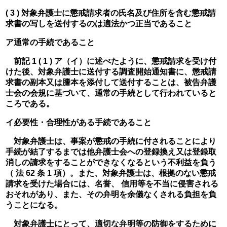
( 3 ) 対象弁護士に懲戒請求者の氏名及び住所を含む懲戒請
求書の写しを送付するのは適法かつ正当であること
ア通常の手続であること
　前記 1 ( 1 ) ア（イ）に述べたように、懲戒請求を受け付
けた後、対象弁護士に送付する調査開始通知書に、懲戒請
求書の副本又は謄本を添付して送付することは、被告弁護
士会の会規に基づいて、通常の手続として行われていると
ころである。
イ必要性・合理性がある手続であること
　対象弁護士は、事案が懲戒の手続に付されることにより
手続が結了するまでは他弁護士会への登録換え又は登録取
消しの請求をすることができなくなるという不利益を負う
（ 法 62 条 1 項）。また、対象弁護士は、根拠のない懲戒
請求を受けた場合には、名誉、 信用等を不当に侵害される
おそれがあり、また、その弁明を余儀なくされる負担を負
うことになる。
　対象弁護士にとって、適切な弁明等の防御をするために