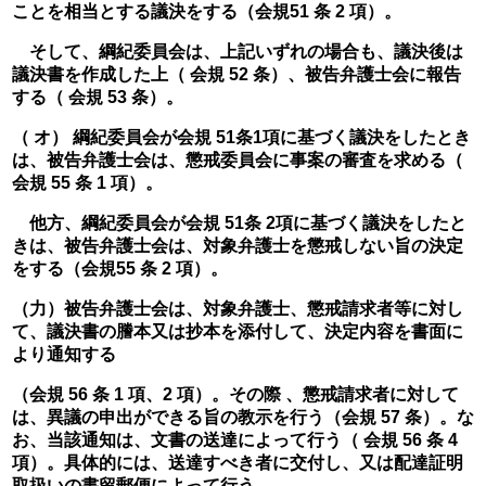
ことを相当とする議決をする（会規51 条 2 項）。
　そして、綱紀委員会は、上記いずれの場合も、議決後は
議決書を作成した上（ 会規 52 条）、被告弁護士会に報告
する（ 会規 53 条）。
（ オ） 綱紀委員会が会規 51条1項に基づく議決をしたとき
は、被告弁護士会は、懲戒委員会に事案の審査を求める（ 
会規 55 条 1 項）。
　他方、綱紀委員会が会規 51条 2項に基づく議決をしたと
きは、被告弁護士会は、対象弁護士を懲戒しない旨の決定
をする（会規55 条 2 項）。
（力）被告弁護士会は、対象弁護士、懲戒請求者等に対し
て、議決書の謄本又は抄本を添付して、決定内容を書面に
より通知する
（会規 56 条 1 項、2 項）。その際 、懲戒請求者に対して
は、異議の申出ができる旨の教示を行う（会規 57 条）。な
お、当該通知は、文書の送達によって行う（ 会規 56 条 4 
項）。具体的には、送達すべき者に交付し、又は配達証明
取扱いの書留郵便によって行う