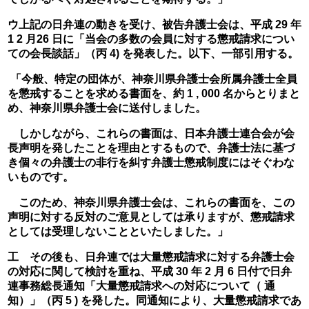
ウ上記の日弁連の動きを受け、被告弁護士会は、平成 29 年 
1 2 月26 日に「当会の多数の会員に対する懲戒請求につい
ての会長談話」（丙 4) を発表した。以下、一部引用する。
 「今般、特定の団体が、神奈川県弁護士会所属弁護士全員
を懲戒することを求める書面を、約 1 , 000 名からとりまと
め、神奈川県弁護士会に送付しました。
　しかしながら、これらの書面は、日本弁護士連合会が会
長声明を発したことを理由とするもので、弁護士法に基づ
き個々の弁護士の非行を糾す弁護士懲戒制度にはそぐわな
いものです。
　このため、神奈川県弁護士会は、これらの書面を、この
声明に対する反対のご意見としては承りますが、懲戒請求
としては受理しないことといたしました。」
工　その後も、日弁連では大量懲戒請求に対する弁護士会
の対応に関して検討を重ね、平成 30 年 2 月 6 日付で日弁
連事務総長通知「大量懲戒請求への対応について（ 通
知）」（丙 5 ) を発した。同通知により、大量懲戒請求であ