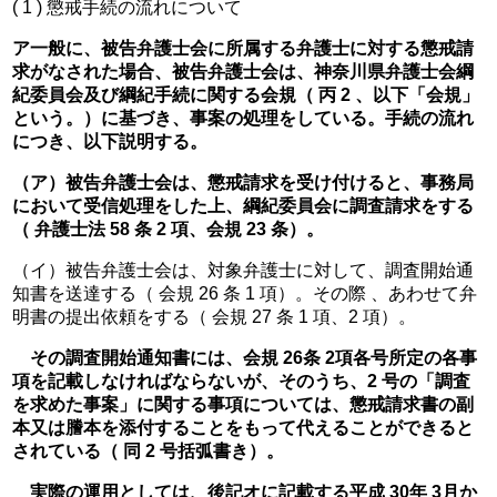
( 1 ) 懲戒手続の流れについて
ア一般に、被告弁護士会に所属する弁護士に対する懲戒請
求がなされた場合、被告弁護士会は、神奈川県弁護士会綱
紀委員会及び綱紀手続に関する会規（ 丙 2 、以下「会規」
という。）に基づき、事案の処理をしている。手続の流れ
につき、以下説明する。
（ア）被告弁護士会は、懲戒請求を受け付けると、事務局
において受信処理をした上、綱紀委員会に調査請求をする
（ 弁護士法 58 条 2 項、会規 23 条）。
（イ）被告弁護士会は、対象弁護士に対して、調査開始通
知書を送達する（ 会規 26 条 1 項）。その際 、あわせて弁
明書の提出依頼をする（ 会規 27 条 1 項、2 項）。
その調査開始通知書には、会規 26条 2項各号所定の各事
項を記載しなければならないが、そのうち、2 号の「調査
を求めた事案」に関する事項については、懲戒請求書の副
本又は謄本を添付することをもって代えることができると
されている（ 同 2 号括弧書き）。
　実際の運用としては、後記オに記載する平成 30年 3月か