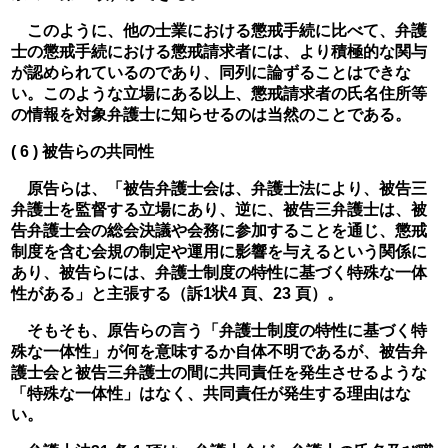
　このように、他の士業における懲戒手続に比べて、弁護
士の懲戒手続における懲戒請求者には、より積極的な関与
が認められているのであり、同列に論ずることはできな
い。このような立場にある以上、懲戒請求者の氏名住所等
の情報を対象弁護士に知らせるのは当然のことである。
( 6 ) 被告らの共同性
　原告らは、「被告弁護士会は、弁護士法により、被告三
弁護士を監督する立場にあり、逆に、被告三弁護士は、被
告弁護士会の総会決議や会務に参加することを通じ、懲戒
制度を含む会規の制定や運用に影響を与えるという関係に
あり、被告らには、弁護士制度の特性に基づく特殊な一体
性がある」と主張する（訴1状4 頁、23 頁）。
　そもそも、原告らの言う「弁護士制度の特性に基づく特
殊な一体性」が何を意味するか自体不明であるが、被告弁
護士会と被告三弁護士の間に共同責任を発生させるような
「特殊な一体性」はなく、共同責任が発生する理由はな
い。