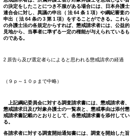
の決定をしたことにつき不服がある場合には、日本弁護士
連合会に対し、異議の申出（ 法 64 条 1 項）や綱紀審査の
申出（ 法 64 条の 3 第 1 項）をすることができる。これら
の弁護士法の各規定からすれば、懲戒請求者には、公益的
見地から、当事者に準ずる一定の権能が与えられているも
のである。
2 原告ら及び選定者らによると思われる懲戒請求の経過
（９ｐ～１０ｐまで中略）
　上記綱紀委員会に対する調査請求書には、懲戒請求者、
懲戒請求日及び対象弁護士の一覧表と、懲戒事由は添付懲
戒請求書記載のとおりとして、各懲戒請求書を添付してい
る。
各請求者に対する調査開始通知書には、調査を開始した旨