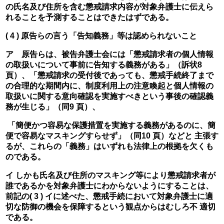
の氏名及び住所を含む懲戒請求内容が対象弁護士に伝えら
れることを予測することはできたはずである。
( 4 ) 原告らの言う「告知義務」等は認められないこと
ア　原告らは、被告弁護士会には「懲戒請求者の個人情報
の取扱いについて事前に告知する義務がある」（訴状8 
頁）、「懲戒請求の受付後であっても、懲戒手続終了まで
の合理的な期間内に、制度利用上の注意喚起と個人情報の
取扱いに関する意向確認を実施すべきという事後の確認義
務が生じる」（同9 頁）、
 「簡便かつ容易な保護措置を実施する義務があるのに、簡
便で容易なマスキングすらせず」（同10 頁）などと 主張す
るが、これらの「義務」はいずれも法律上の根拠を欠くも
のである。
イ しかも氏名及び住所のマスキング等により懲戒請求者が
誰であるかを対象弁護士にわからないようにすることは、
前記の( 3 ) イに述べた、懲戒手続において対象弁護士に適
切な防御の機会を保障するという観点からはむしろ不 適切
である。