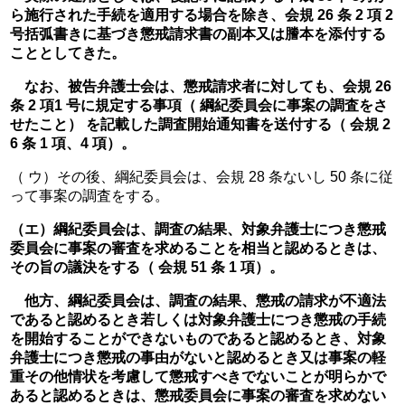
ら施行された手続を適用する場合を除き、会規 26 条 2 項 2 
号括弧書きに基づき懲戒請求書の副本又は謄本を添付する
こととしてきた。
　なお、被告弁護士会は、懲戒請求者に対しても、会規 26 
条 2 項1 号に規定する事項（ 綱紀委員会に事案の調査をさ
せたこと） を記載した調査開始通知書を送付する（ 会規 2
6 条 1 項、4 項）。
（ ウ）その後、綱紀委員会は、会規 28 条ないし 50 条に従
って事案の調査をする。
（エ）綱紀委員会は、調査の結果、対象弁護士につき懲戒
委員会に事案の審査を求めることを相当と認めるときは、
その旨の議決をする（ 会規 51 条 1 項）。
　他方、綱紀委員会は、調査の結果、懲戒の請求が不適法
であると認めるとき若しくは対象弁護士につき懲戒の手続
を開始することができないものであると認めるとき、対象
弁護士につき懲戒の事由がないと認めるとき又は事案の軽
重その他情状を考慮して懲戒すべきでないことが明らかで
あると認めるときは、懲戒委員会に事案の審査を求めない