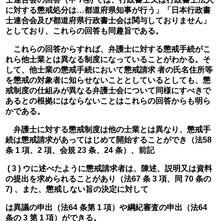
に対する懲戒処分は…都道府県知事が行う」「日本行政書
士連合会及び都道府県行政書士会は関与しておりません」
としており、これらの回答も同趣旨である。
　これらの回答からすれば、弁護士に対する懲戒手続がこ
れら他士業とは異なる制度になっていることがわかる。そ
して、他士業の懲戒手続において懲戒請求 者の氏名住所等
を懲戒の対象者に知らせないこととしているとしても、懲
戒制度の仕組みが異なる弁護士会について同様にすべきで
あるとの根拠にはならないことはこれらの回答からも明ら
かである。
　弁護士に対する懲戒制度は他の士業とは異なり、懲戒手
続は懲戒請求があってはじめて開始することができ（法58 
条 1 項、2 項、会規 23 条、24 条）、前記
 ( 3 ) ウに述べたように懲戒請求者は、陳述、説明又は資料
の提出を求められることがあり（法67 条 3 項、同 70 条の 
7) 、また、懲戒しない旨の決定に対して
は異議の申出（法64 条第 1 項）や綱紀審査の申出（法64 
条の 3 第 1 項）ができる。