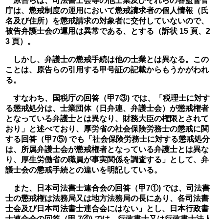
　原告らは、司法書士会等の他士業及びそれらの各監督官
庁は、懲戒制度の運用において懲戒請求者の個人情報（氏
名及び住所）を懲戒請求の対象者に交付していないので、
被告弁護士会の運用は異常である、とする（訴状 15 頁、2
3 頁）。
　しかし、弁護士の懲戒手続は他の士業とは異なる。この
ことは、原告らの引用する甲号証の記載からもうかがわれ
る。
　すなわち、国税庁の回答（甲7③) では、「税理士に対す
る懲戒処分は、士業団体（日弁連、弁護士会）が懲戒権者
となっている弁護士とは異なり、財務大臣の権限とされて
おり」と述べており、厚労省の社会保険労務士の懲戒に関
する回答（甲7⑤) でも「社会保険労務士に対する懲戒処分
は、所属弁護士会が懲戒権者となっている弁護士とは異な
り、厚生労働省の職員が事実関係を調査する」として、弁
護士会の懲戒手続との違いを明記している。
　また、日本司法書士連合会の回答（甲7①) では、司法書
士の懲戒権は法務局又は地方法務局の長にあり、各司法書
士会及び日本司法書士連合会にはない」とし、日本行政書
士連合会の回答（甲 7④) では、行政書士又は行政書士法人