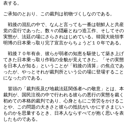
表する。
ご承知のとおり、この裁判は初物づくしなのである。
　戦後の混乱の中で、なんと言っても一番は朝鮮人と共産
党の蛮行であった。数々の隠蔽とねつ造工作、そしてその
実態が、法廷の場にさらされはじめている。韓国大統領李
明博の日本乗っ取り完了宣言からちょうど１０年である。
　戦後７０年有余、彼らが弱者の知恵を駆使して築き上げ
てきた日本乗っ取り作戦の全貌が見えてきた。「その実態
を日本人が知る」ということが「戦後の清算」の焦点であ
ったが、やっとそれが裁判所という公の場に登場すること
になったのである。
　冒頭の「裁判長及び地裁法廷関係者への敬意」とは、本
裁判が、国民注視の中で行われる彼らの悪行の実態を裁く
初めての本格的裁判であり、心身ともにご苦労をかけるこ
とや、この問題の大きさと彼らの抵抗がいかにすさまじい
ものかを思量するとき、日本人ならすべてが抱く思いを表
したものである。