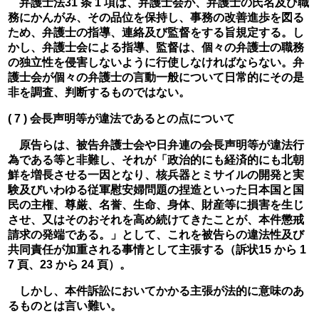
　弁護士法31 条 1 項は、弁護士会が、弁護士の氏名及び職
務にかんがみ、その品位を保持し、事務の改善進歩を図る
ため、弁護士の指導、連絡及び監督をする旨規定する。し
かし、弁護士会による指導、監督は、個々の弁護士の職務
の独立性を侵害しないように行使しなければならない。弁
護士会が個々の弁護士の言動一般について日常的にその是
非を調査、判断するものではない。
( 7 ) 会長声明等が違法であるとの点について
　原告らは、被告弁護士会や日弁連の会長声明等が違法行
為である等と非難し、それが「政治的にも経済的にも北朝
鮮を増長させる一因となり、核兵器とミサイルの開発と実
験及びいわゆる従軍慰安婦問題の捏造といった日本国と国
民の主権、尊厳、名誉、生命、身体、財産等に損害を生じ
させ、又はそのおそれを高め続けてきたことが、本件懲戒
請求の発端である。」として、これを被告らの違法性及び
共同責任が加重される事情として主張する（訴状15 から 1
7 頁、23 から 24 頁）。
　しかし、本件訴訟においてかかる主張が法的に意味のあ
るものとは言い難い。