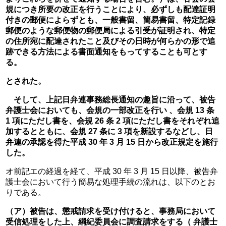
規につき所要の改正を行うことにより、必ずしも配達証明
付きの郵便によらずとも、一般書留、簡易書留、特定記録
郵便のような郵便物の郵便局による引受が証明され、特定
の住所宛に配達されたこと及びその日時が何らかの形で追
跡できる方法による書面通知をもってすることも可とす
る。
とされた。
　そして、上記日弁連事務総長通知の趣旨に沿って、被告
弁護士会においても、会規の一部改正を行い 、会規 13 条 
1 項にただし書を、会規 26 条 2 項にただし書をそれぞれ追
加するとともに、会規 27 条に 3 項を新設するなどし、日
弁連の承認を得た平成 30 年 3 月 15 日から改正規定を施行
した。
オ前記エの経過を経て、平成 30 年 3 月 15 日以降、被告弁
護士会において行う簡易な処理手続の流れは、以下のとお
りである。
（ア）被告は、懲戒請求を受け付けると、事務局において
受信処理をした上、綱紀委員会に調査請求をする（ 弁護士