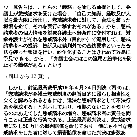
ウ　原告らは、これらの「義務」を論じる前提として、弁
護士が懲戒請求を受けた場合、「自己の知識、経験及び人
脈を最大限に活用し、懲戒請求者に対して、合法を装った
報復を企て、それを実行に移すおそれがある」から、懲戒
請求者の個人情報を対象弁護士へ無条件に交付すれば、対
象弁護士がそれを懲戒請求外（目的外）で流用して、懲戒
請求者への提訴、告訴又は裁判外での金銭要求といった合
法を装った報復を行い、紛争化することはきわめて容易に
予見で きる」から、「弁護士会にはこの流用と紛争化を防
止する義務がある」という
（同11 から 12 頁）。
　しかし、前記最高裁平成19 年 4 月 24 日判決（丙 6) は、
「懲戒請求が弁護士懲戒制度の趣旨目的に照らし相当性を
欠くと認められるときには、違法な懲戒請求として不法行
為を構成する」と判示しており、根拠のないことを知りう
るのにあえてした懲戒請求の場合、懲戒請求者に責任を問
うことは正当な行為である。上記最高裁判決は、懲戒請求
者に対し50 万円の損害賠償を命じており、他にも不当な懲
戒請求をした者に対して損害賠償を命じた判決は多数あ