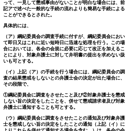
って、一見して懲戒事由がないことが明白な場合には、前
記アで述べた一般的な手続の流れよりも簡易な手続による
ことができるとされた。
具体的には、
（ア）綱紀委員会の調査手続に付すが、綱紀委員会におい
て即日又はこれに近い短時日に迅速な処理を行う。この場
合においては、各会の会規に必要に応じて改正を加えるこ
とにより、対象弁護士に対して弁明書の提出を求めない扱
いも可とする。
（イ）上記（ア）の手続を行う場合には、綱紀委員会の調
査の結果懲戒をしないとの弁護士会の決定が出た場合に、
その段階で、
①綱紀委員会に調査をさせたこと及び②対象弁護士を懲戒
しない旨の決定をしたことを、併せて懲戒請求者及び対象
弁護士に通知することも可とする。
（ウ）綱紀委員会に調査をさせたことの通知及び対象弁護
士を懲戒しない旨の決定をしたことの通知（上記（イ）に
よりこれらを併せて通知する場合を含む。）は、各会の会