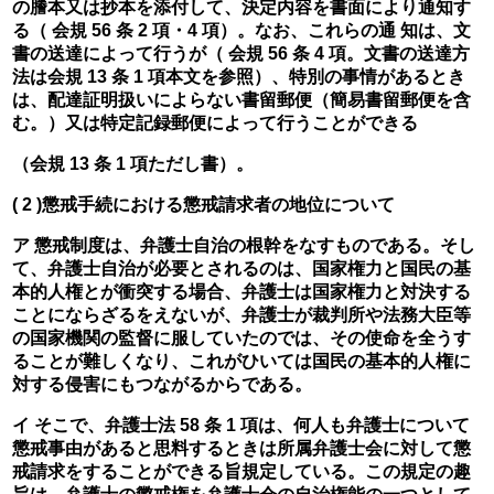
の謄本又は抄本を添付して、決定内容を書面により通知す
る（ 会規 56 条 2 項・4 項）。なお、これらの通 知は、文
書の送達によって行うが（ 会規 56 条 4 項。文書の送達方
法は会規 13 条 1 項本文を参照）、特別の事情があるとき
は、配達証明扱いによらない書留郵便（簡易書留郵便を含
む。）又は特定記録郵便によって行うことができる
（会規 13 条 1 項ただし書）。
( 2 )懲戒手続における懲戒請求者の地位について
ア 懲戒制度は、弁護士自治の根幹をなすものである。そし
て、弁護士自治が必要とされるのは、国家権力と国民の基
本的人権とが衝突する場合、弁護士は国家権力と対決する
ことにならざるをえないが、弁護士が裁判所や法務大臣等
の国家機関の監督に服していたのでは、その使命を全うす
ることが難しくなり、これがひいては国民の基本的人権に
対する侵害にもつながるからである。
イ そこで、弁護士法 58 条 1 項は、何人も弁護士について
懲戒事由があると思料するときは所属弁護士会に対して懲
戒請求をすることができる旨規定している。この規定の趣