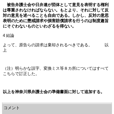
　被告弁護士会や日弁連が団体として意見を表明する権利
は尊重されなければならない。もとより、それに対して反
対の意見を述べることも自由である。しかし、反対の意思
表明のために懲戒請求や損害賠償請求を行うのは制度趣旨
にそぐわないものといわざるを得ない。
4 結論
よって、原告らの請求は棄却されるべきである。　　　以
上
（注）明らかな誤字、変換ミス等８カ所についてはすべて
こちらで訂正した。
以上を神奈川県弁護士会の準備書面に対して追加する。
余命三年時事日記 ミラーサイト
余命３年時事日記 ミラーサイト
余命3年時事日記 ミラーサイト
コメント