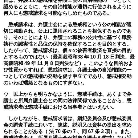
旨は、弁護士の懲戒権を弁護士会の自治権能の一つとして
認めるとともに、その自治権能が適切に行使されるように
何人にも懲戒請求を可能ならしめたものである。
　懲戒請求は、弁護士会による懲戒権という公の権能が適
切に発動され、公正に運用されることを担保するものであ
り、そのことにより、弁護士の職務の公共性に基づく職務
執行の誠実性と品位の保持を確保することを目的とする。
したがって、懲戒請求は、個々の被害者救済を直接の目的
とするものではない（最高裁昭和38 年 10 月 18 日判決、最
高裁昭和 49 年 11 月 8 日判決など）。このような目的およ
び性質からすれば、懲戒請求は、弁護士会の自治権能の一
つとしての懲戒権の発動を促す申立てであり、懲戒権発動
のいわば端緒となるものにすぎない。
ウ　以上からも明らかなように、懲戒手続は、あくまで弁
護士と所属弁護士会との間の法律関係であることから、懲
戒請求者は懲戒手続における当事者とはいえない。
　しかしながら、懲戒請求者は、綱紀委員会及び懲戒委員
会の調査手続において、陳述、説明又は資料の提出を求め
られることがある（ 法 70 条の 7 、同 67 条 3 項）。また、
懲戒請求者は、所属弁護士会が対象弁護士を懲戒しない旨