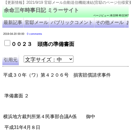
21/9/19 官邸メール自動送信機能凍結(官邸のページ仕様変更のため). 2021/9/18 号外8309-8
余命三年時事日記 ミラーサイト
ページビュー:本日99 昨日347
最新記事
官邸メール
パブリックコメント
その他メール
お
2019-04-20 00:00
0 comments
００２３ 頭痛の準備書面
引用元
平成３０年（ワ）第４２０６号　損害賠償請求事件　
 準備書面 ２
横浜地方裁判所第４民事部合議A係　　御中
 平成31年4月８日