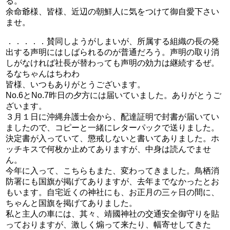
る。
余命爺様、皆様、近辺の朝鮮人に気をつけて御自愛下さい
ませ。
．．．．．賛同しようがしまいが、所属する組織の長の発
出する声明にはしばられるのが普通だろう。声明の取り消
しがなければ社長が替わっても声明の効力は継続するぜ。
るなちゃんはちわわ
皆様、いつもありがとうございます。
No.6とNo.7昨日の夕方には届いていました。ありがとうご
ざいます。
３月１日に沖縄弁護士会から、配達証明で封書が届いてい
ましたので、コピーと一緒にレターパックで送りました。
決定書が入っていて、懲戒しないと書いてありました。ホ
ッチキスで何枚か止めてありますが、中身は読んでませ
ん。
今年に入って、こちらもまた、変わってきました。鳥栖消
防署にも国旗が掲げてありますが、去年までなかったとお
もいます。自宅近くの神社にも、お正月の三ヶ日の間に、
ちゃんと国旗を掲げてありました。
私と主人の車には、其々、靖國神社の交通安全御守りを貼
っておりますが、激しく煽って来たり、幅寄せしてきた