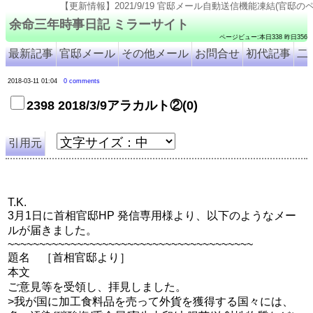
【更新情報】2021/9/19 官邸メール自動送信機能凍結(官邸のページ仕様変更のため). 202
余命三年時事日記 ミラーサイト
ページビュー:本日338 昨日356
最新記事
官邸メール
その他メール
お問合せ
初代記事
二
2018-03-11 01:04
0 comments
2398 2018/3/9アラカルト②(0)
引用元
T.K.
3月1日に首相官邸HP 発信専用様より、以下のようなメー
ルが届きました。
~~~~~~~~~~~~~~~~~~~~~~~~~~~~~~~~~~~~~~~
題名 ［首相官邸より］
本文
ご意見等を受領し、拝見しました。
>我が国に加工食料品を売って外貨を獲得する国々には、