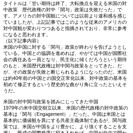
タイトルは「甘い期待は終了、大転換点を迎える米国の対
中政策 歴代政権の対中「関与」政策は失敗だった」で
す。アメリカの対中国観については以前より違和感を感じ
ていましたが、上記記事ではこのような従来のアメリカの
対中国観が変わりつつあると指摘されており、非常に参考
になると思われます。
（以下記事内容）
米国の中国に対する「関与」政策が終わりを告げようとし
ている。中国との協調を進めれば、やがては中国が国際社
会の責任ある一員となり、民主化に傾くだろうという期待
のもと、米国歴代政権は対中関与政策をとってきた。だ
が、その政策が失敗と断じられるようになったのだ。米国
は約40年前の中国との国交正常化以来、対中政策の基本を
初めて修正するという歴史的な曲がり角に立ったといえそ
うだ。
米国の対中関与政策を踏みにじってきた中国
1979年の米中国交樹立以来、米国の歴代政権の対中政策の
基本は「関与（Engagement）」だった。中国は米国とは
基本的に価値観を異にする共産主義体制であるが、関与政
策では、米国が中国をより豊かに、より強くすることを支
援し、既成の国際秩序に招き入れれば、中国が自由で開か