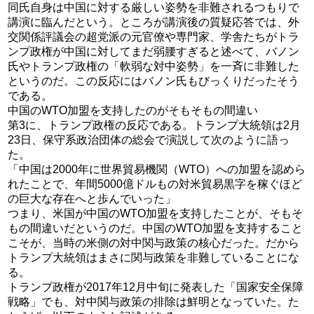
同氏自身は中国に対する厳しい姿勢を非難されるつもりで
講演に臨んだという。ところが講演後の質疑応答では、外
交関係評議会の超党派の元官僚や専門家、学舎たちがトラ
ンプ政権が中国に対してまだ弱腰すぎると述べて、バノン
氏やトランプ政権の「軟弱な対中姿勢」を一斉に非難した
というのだ。この反応にはバノン氏もびっくりだったそう
である。
中国のWTO加盟を支持したのがそもそもの間違い
第3に、トランプ政権の反応である。トランプ大統領は2月
23日、保守系政治団体の総会で演説して次のように語っ
た。
「中国は2000年に世界貿易機関（WTO）への加盟を認めら
れたことで、年間5000億ドルもの対米貿易黒字を稼ぐほど
の巨大な存在へと歩んでいった」
つまり、米国が中国のWTO加盟を支持したことが、そもそ
もの間違いだというのだ。中国のWTO加盟を支持すること
こそが、当時の米側の対中関与政策の核心だった。だから
トランプ大統領はまさに関与政策を非難していることにな
る。
トランプ政権が2017年12月中旬に発表した「国家安全保障
戦略」でも、対中関与政策の排除は鮮明となっていた。た