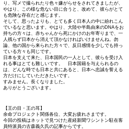
り、写メで撮られたり色々嫌がらせをされてきましたが、
やはり、この様な危ない目に合うと、改めて、彼らがとて
も危険な存在だと感じます。
そして、思ったよりも、とても多く日本人の中に紛れこん
でいるなと思います。やはり、大陸や半島由来のDNAをお
持ちの方々は、赤ちゃんから死にかけのお年寄りまで、一
人残らず日本から消えて頂かなければいけませんね。勿
論、他の国から来られた方々で、反日感情を少しでも持っ
ている方々も同じです。
日本を支えて来た、日本国民の一人として、彼らを受け入
れる事はとても難しいです。 日本国籍を与えられるの
は、どんな時でも日本と共にあると、日本へ忠誠を誓える
方だけにしていただきたいです。
すみません。長くなりました。
ありがとうございます。
【王の目・王の耳】
余命プロジェクト関係各位、大変お疲れさまです。
今回の投稿はネットで見つけた産経新聞ワシントン駐在客
員特派員の古森義久氏の記事からです。