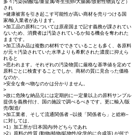
多々汚染(硝酸塩/重金属/寄生虫卵/大腸菌/放射性物質など）
され
>健康被害を引き起こす可能性が高い商材を売りつける国
家/輸入業者があります。
>加工品の原料については原産国まで記す義務が課されてい
ないため、消費者は汚染されているか知る機会を奪われた
ままです。
>加工済み品は複数の材料でできていることも多く、各原料
が元々汚染されていた水準よりも希釈された濃度に抑えら
れると
>思われます。それぞれの汚染物質に厳格な基準値を定めて
原料ごとに検査することでしか、商材の質に見合った価格
なのか、
>安全な食べ物なのかは分かりません。
>
>故に危険な納品元には定期的に一定量以上の原料サンプル
提供を義務付け、国の施設で調べるべきです。更に輸入/販
売/製造/
>加工業者、そして流通関係者 –以後「関係者ら」と総称–
に対しては、
>1）加工所が日本国内/外どちらであれ
>2）原料の性質 (動物/植物/鉱物性/化学的に合成等) が何で