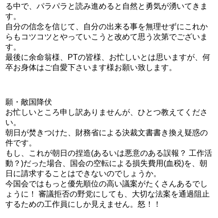
る中で、パラパラと読み進めると自然と勇気が湧いてきま
す。
自分の信念を信じて、自分の出来る事を無理せずにこれか
らもコツコツとやっていこうと改めて思う次第でございま
す。
最後に余命翁様、PTの皆様、お忙しいとは思いますが、何
卒お身体はご自愛下さいます様お願い致します。
願・敵国降伏
お忙しいところ申し訳ありませんが、ひとつ教えてくださ
い。
朝日が焚きつけた、財務省による決裁文書書き換え疑惑の
件です。
もし、これが朝日の捏造(あるいは悪意のある誤報？ 工作活
動？)だった場合、国会の空転による損失費用(血税)を、朝
日に請求することはできないのでしょうか。
今国会ではもっと優先順位の高い議案がたくさんあるでし
ょうに！ 審議拒否の野党にしても、大切な法案を通過阻止
するための工作員にしか見えません。怒！！