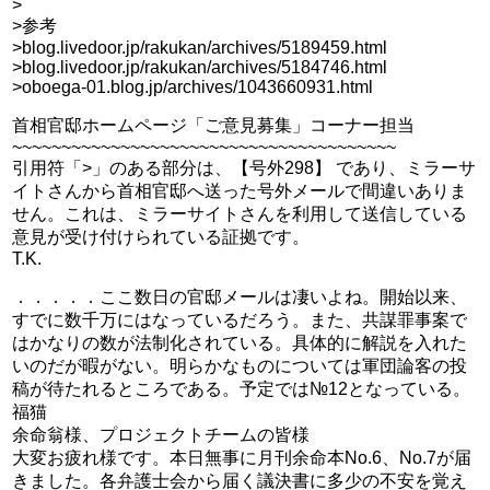
>
>参考
>blog.livedoor.jp/rakukan/archives/5189459.html
>blog.livedoor.jp/rakukan/archives/5184746.html
>oboega-01.blog.jp/archives/1043660931.html
首相官邸ホームページ「ご意見募集」コーナー担当
~~~~~~~~~~~~~~~~~~~~~~~~~~~~~~~~~~~~~~~
引用符「>」のある部分は、【号外298】 であり、ミラーサ
イトさんから首相官邸へ送った号外メールで間違いありま
せん。これは、ミラーサイトさんを利用して送信している
意見が受け付けられている証拠です。
T.K.
．．．．．ここ数日の官邸メールは凄いよね。開始以来、
すでに数千万にはなっているだろう。また、共謀罪事案で
はかなりの数が法制化されている。具体的に解説を入れた
いのだが暇がない。明らかなものについては軍団論客の投
稿が待たれるところである。予定では№12となっている。
福猫
余命翁様、プロジェクトチームの皆様
大変お疲れ様です。本日無事に月刊余命本No.6、No.7が届
きました。各弁護士会から届く議決書に多少の不安を覚え