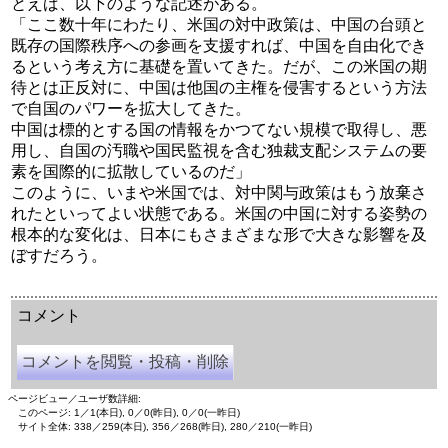
とえば、以下のような記述がある。
「ここ数十年にわたり、米国の対中政策は、中国の台頭と
既存の国際秩序への参画を支援すれば、中国を自由化でき
るという考え方に基礎を置いてきた。だが、この米国の期
待とは正反対に、中国は他国の主権を侵害するという方法
で自国のパワーを拡大してきた。
中国は標的とする国の情報をかつてない規模で取得し、悪
用し、自国の汚職や国民監視を含む独裁支配システムの要
素を国際的に拡散しているのだ」
このように、いまや米国では、対中関与政策はもう放棄さ
れたといってよい状態である。米国の中国に対する姿勢の
根本的な変化は、日本にもさまざまな形で大きな影響を及
ぼすだろう。
余命三年時事日記 ミラーサイト
余命３年時事日記 ミラーサイト
余命3年時事日記 ミラーサイト
コメント
コメントを閲覧・投稿・削除
ページビュー／ユーザ数詳細:
このページ: 1／1(本日), 0／0(昨日), 0／0(一昨日)
サイト全体: 338／259(本日), 356／268(昨日), 280／210(一昨日)