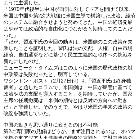
ように主張した。
「1970年代後半に中国が西側に対してドアを開けて以来、
米国は中国を第2次大戦後に米国主導で構築した政治、経済
のシステムに融合させようと努めてきた。中国の経済発展
はやがては政治的な自由化につながると期待してのことだ
った」
「だが、習近平氏の今回の動きは、米国側のこの政策が失
敗したことを証明した。習氏は法の支配、人権、自由市場
経済、自由選挙などに基づく民主主義的な秩序への挑戦を
新たにしたのだ」
ニューヨーク・タイムズはこのように米国の歴代政権の対
中政策は失敗だったと、明言している。
ワシントン・ポスト（2月27日付）も「習近平氏は終身独
裁者」と題したコラムで、米国側は「中国が民意に基づく
政治や法の支配を導入すること」を期待していたが、国家
主席の任期撤廃は「米側の期待とは反対の方向への動き
だ」と非難した。そのうえで、やはり米国の年来の政策の
破綻を強調していた。
中国の動きを思い通りに変えるのは不可能
第2に専門家の見解はどうか。まず注目されるのは、オバマ
政権の東アジア太平洋担当の国務次官補として対中政策の