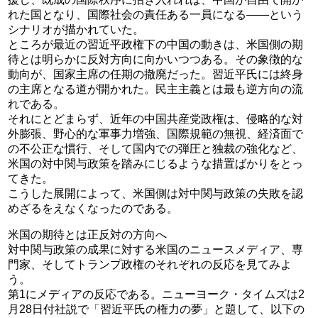
れた国となり、国際社会の責任ある一員になる――という
シナリオが描かれていた。
ところが最近の習近平政権下の中国の動きは、米国側の期
待とは明らかに反対方向に向かいつつある。その象徴的な
動向が、国家主席の任期の撤廃だった。習近平氏には終身
の主席となる道が開かれた。民主主義とは最も逆方向の流
れである。
それにとどまらず、近年の中国共産党政権は、侵略的な対
外膨張、野心的な軍事力増強、国際規範の無視、経済面で
の不公正な慣行、そして国内での弾圧と独裁の強化など、
米国の対中関与政策を踏みにじるような措置ばかりをとっ
てきた。
こうした展開によって、米国側は対中関与政策の失敗を認
めざるをえなくなったのである。
米国の期待とは正反対の方向へ
対中関与政策の成果に対する米国のニュースメディア、専
門家、そしてトランプ政権のそれぞれの反応を見てみよ
う。
第1にメディアの反応である。ニューヨーク・タイムズは2
月28日付社説で「習近平氏の権力の夢」と題して、以下の