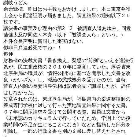
讃岐うどん
余命爺様、昨日はお手数をおかけしました。本日東京弁護
士会から配達証明が届きました。調査結果の通知以下２５
枚です。
議決書の事実及び理由の第2 2 被調査人道あゆみ、同近
藤健太及び同佐々木亮（以下「被調査人ら」という。）
本件会長声明に賛同した事実はない。
似非日弁連必死ですね～！
追伸
財務省の決裁文書「書き換え」疑惑の“前例”といえる違法行
為が、民主党政権の２０１０年に発覚していた。厚労省東
北厚生局の職員が、情報公開法に基づき開示した文書を改
竄（かいざん）し、減給の懲戒処分を受けたのだ。当時、
菅直人内閣の長妻昭厚労相は記者会見で謝罪したが、辞任
はしなかった。
改竄されたのは、東北厚生局が、福島県内の柔道整復師の
養成専門学校に対して行った実地調査結果に関する文書。
０７年に開示請求を受けて公開する際、職員は文書から
《未承認のカリキュラムで行っていたため、学則上での授
業時間の不足が生じることになる》などと指摘した部分を
削除し、一部の行政文書を別の文書に差し替えたとされ