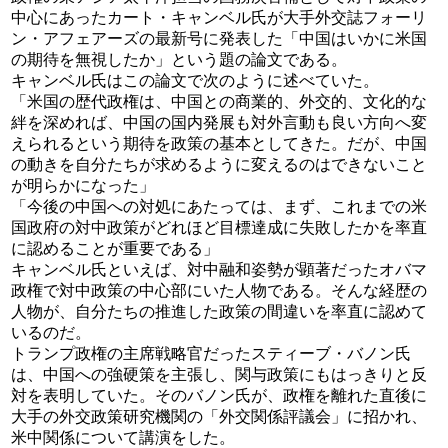
中心にあったカート・キャンベル氏が大手外交誌フォーリ
ン・アフェアーズの最新号に発表した「中国はいかに米国
の期待を無視したか」という題の論文である。
キャンベル氏はこの論文で次のように述べていた。
「米国の歴代政権は、中国との商業的、外交的、文化的な
絆を深めれば、中国の国内発展も対外言動も良い方向へ変
えられるという期待を政策の基本としてきた。だが、中国
の動きを自分たちが求めるように変えるのはできないこと
が明らかになった」
「今後の中国への対処にあたっては、まず、これまでの米
国政府の対中政策がどれほど目標達成に失敗したかを率直
に認めることが重要である」
キャンベル氏といえば、対中融和姿勢が顕著だったオバマ
政権で対中政策の中心部にいた人物である。そんな経歴の
人物が、自分たちの推進した政策の間違いを率直に認めて
いるのだ。
トランプ政権の主席戦略官だったスティーブ・バノン氏
は、中国への強硬策を主張し、関与政策にもはっきりと反
対を表明していた。そのバノン氏が、政権を離れた直後に
大手の外交政策研究機関の「外交関係評議会」に招かれ、
米中関係について講演をした。