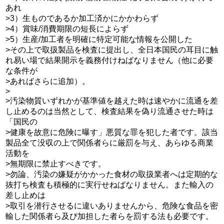
あれ
>3）生ものであるか加工済かにかかわらず
>4）賞味/消費期限の短長によらず
>5）生産/加工者を明確に特定可能な情報を公開した
>その上で取扱製品を検査に提出し、全日本国民の耳目に触
れ易い場で結果開示を義務付けねばなりません（他に必要
な条件が
>あればさらに追加）。
>
>汚染物質いずれかが基準値を越えた時は速やかに流通を差
し止めるのは当然として、検査結果を偽り流通させた時は
「国民の
>健康を故意に危険に曝す」悪質な罪を犯した者です。該当
製品全て没収の上で関係者らに厳罰を与え、あらゆる商業
活動を
>無期限に禁止すべきです。
>勿論、汚染の嫌疑がかかった食材の取扱業者へは定期的な
抜打ち検査も積極的に実行せねばなりません。また輸入の
差し止めは
>取引を潜行させるに違いありませんから、危険な食品を密
輸した関係者ら及び加担した者らを罰する法も必要です。