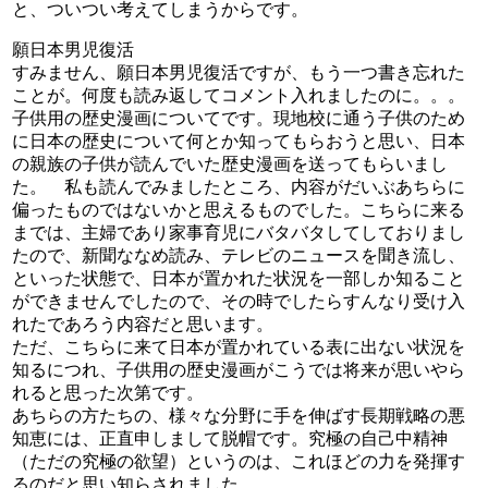
と、ついつい考えてしまうからです。
願日本男児復活
すみません、願日本男児復活ですが、もう一つ書き忘れた
ことが。何度も読み返してコメント入れましたのに。。。
子供用の歴史漫画についてです。現地校に通う子供のため
に日本の歴史について何とか知ってもらおうと思い、日本
の親族の子供が読んでいた歴史漫画を送ってもらいまし
た。 私も読んでみましたところ、内容がだいぶあちらに
偏ったものではないかと思えるものでした。こちらに来る
までは、主婦であり家事育児にバタバタしてしておりまし
たので、新聞ななめ読み、テレビのニュースを聞き流し、
といった状態で、日本が置かれた状況を一部しか知ること
ができませんでしたので、その時でしたらすんなり受け入
れたであろう内容だと思います。
ただ、こちらに来て日本が置かれている表に出ない状況を
知るにつれ、子供用の歴史漫画がこうでは将来が思いやら
れると思った次第です。
あちらの方たちの、様々な分野に手を伸ばす長期戦略の悪
知恵には、正直申しまして脱帽です。究極の自己中精神
（ただの究極の欲望）というのは、これほどの力を発揮す
るのだと思い知らされました。