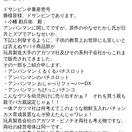
ドサンピン＠量産壱号
爺様皆様、ドサンピンであります。
＞小幡 勘兵衛 殿：
アンパンマンに関してですが、原作のやなせたかし氏が日
共とズブでアレなせいか、
下記に列挙するように、子供の教育上お世辞にも宜しいと
は言えぬヤバイ商品群が
玩具製造大手のアガツマ社及びその系列子会社からこれま
で販売されてきました。
その一部をご紹介申します。
・アンパンマン くるくるパチスロット
・アンパンマンのパチスロット
・アンパンマン おしゃべりフィーバーDX
・アンパンマン ちびっこパチンコ
こんなヴツを幼児向けに売り出すかぁ？ それを買う親も
親でバカ親認定じゃぁ！！
一体アガツマ社は何考えてこのような朝鮮玉入れパチョン
カス育成装置なんぞ拵えたんじゃワレェ！
玩具製造会社のアガツマ・ピノチオ両社も考え物ですな。
両社の経営母体は同一です。