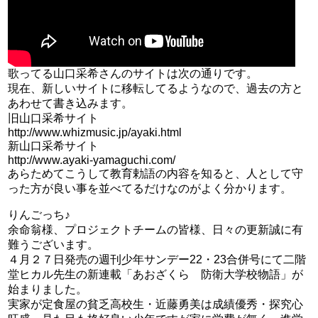
歌ってる山口采希さんのサイトは次の通りです。
現在、新しいサイトに移転してるようなので、過去の方と
あわせて書き込みます。
旧山口采希サイト
http://www.whizmusic.jp/ayaki.html
新山口采希サイト
http://www.ayaki-yamaguchi.com/
あらためてこうして教育勅語の内容を知ると、人として守
った方が良い事を並べてるだけなのがよく分かります。
りんごっち♪
余命翁様、プロジェクトチームの皆様、日々の更新誠に有
難うございます。
４月２７日発売の週刊少年サンデー22・23合併号にて二階
堂ヒカル先生の新連載「あおざくら 防衛大学校物語」が
始まりました。
実家が定食屋の貧乏高校生・近藤勇美は成績優秀・探究心