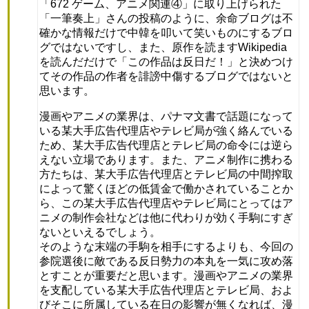
「672 ゲーム、アニメ関連④」に取り上げられた
「一筆奏上」さんの投稿のように、余命ブログは不
確かな情報だけで中韓を叩いて笑いものにするブロ
グではないですし、また、原作を読ますWikipedia
を読んだだけで「この作品は反日だ！」と決めつけ
てその作品の作者を誹謗中傷するブログではないと
思います。
漫画やアニメの業界は、パナマ文書で話題になって
いる某大手広告代理店やテレビ局が強く絡んでいる
ため、某大手広告代理店とテレビ局の命令には逆ら
えない立場であります。また、アニメ制作に携わる
方たちは、某大手広告代理店とテレビ局の中間搾取
によって驚くほどの低賃金で働かされていることか
ら、この某大手広告代理店やテレビ局にとってはア
ニメの制作会社などは他に代わりが効く手駒にすぎ
ないといえるでしょう。
そのような末端の手駒を相手にするよりも、今回の
参院選後に敵である反日勢力の本丸を一気に攻め落
とすことが重要だと思います。漫画やアニメの業界
を支配している某大手広告代理店とテレビ局、およ
びそこに所属している在日の影響が無くなれば、漫