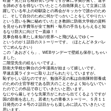
旺盛・見た目も格好良い少年ですが家に学費が無く、進学
を諦めざるを得ないでいたところ自衛隊員として立派に活
躍している年上の幼馴染との再会がキッカケで誰かのため
に、そして自分のために何かでっかいことをしてやりたい
という思いを胸に秘めていたとき教師に防衛大学校の資料
を見せられ学費等が全て無料・毎月の手当ももらえると知
るなり防大に向けて一直線！！
見事合格を果たし未知の世界へと飛び込んでゆくー
というのが１話目のストーリーです。（ほとんどネタバレ
でごめんなさい）
この「あおざくら」、WEBサンデーで壁紙も保存しちゃい
ました。
二階堂先生の絵もいいですよ。
防衛大学校が舞台の少年漫画が始まって嬉しいです。
早速左翼ライターに取り上げられたりしていますが。
恥ずかしい話なのですが、勉強不足の私は自衛隊幹部養成
のための士官学校である防大のこととかよく知らないでい
たのでこの作品で存じていきたいと思います。
なにやら厳しそうな先輩方がこれから出てくるようですが
国の防衛を志した、若者たちの青春ストーリー、５月１１
日発売の２４号の２話目からも楽しみに読んでいきたいと
思います。