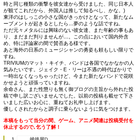
時と同じ種類の衝撃を彼女達から受けました、同じ日本人
が観てこれだから、外国人は推して知るべし、かな。)
東洋のはしっこの小さな国がきっかけとなって、新たなム
ーブメントが起きるとしたら…夢のような話ですね。
ただ元々メタルには興味のない彼女達、また年齢の事もあ
り、まだまだ判りませんが…。この点において国内外含
め、特に評論家の間で賛否ある様です。
あと海外の日系のミュージシャンの勇姿も頼もしい限りで
すね。
TRIVIUMのマット・キイチ、バンドは各国でなかなかの人
気みたいです。ジェイク・E・リーは不遇の時代ばかりで
一時出なくなっちゃったけど、今また新たなバンドで花咲
かせようと頑張っていますね。
余命さん、また性懲りも無く御ブログの主旨から外れた投
稿で申し訳ございませんでした。以前の投稿も載せて下さ
いました広いお心に、重ねてお礼申し上げます。
優しくされたからと調子に乗らないように気をつけます。
本稿をもって当分の間、ゲーム、アニメ関連は投稿受付を
休止するので､乞う了解！
越後屋D
よ