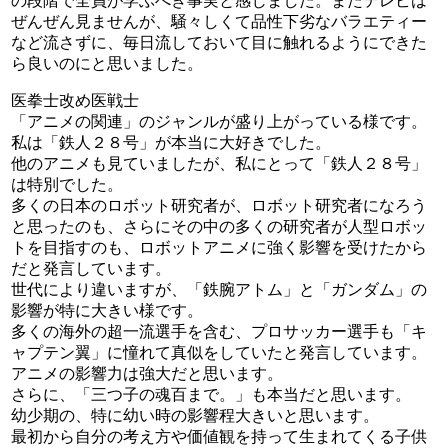
の段階で全員が学ぶべき事実と感じました。またテレビは
ぜんぜん見ませんが、騒々しくて品性下劣なバラエティー
など流さずに、毎日流しておいて目に触れるようにできた
ら良いのにと思いました。
医拳士改め医戦士
「アニメの関連」のジャンルが盛り上がっている様です。
私は「鉄人２８号」が本当に大好きでした。
他のアニメも見ていましたが、私にとって「鉄人２８号」
は特別でした。
多くの日本のロボット研究者が、ロボット研究者になろう
と思ったのも、さらにその中の多くの研究者が人型ロボッ
トを目指すのも、ロボットアニメに強く影響を受けたから
だと発言しています。
世代により違いますが、「鉄腕アトム」と「ガンダム」の
影響が特に大きい様です。
多くの海外の超一流選手を含む、プロサッカー選手も「キ
ャプテン翼」に憧れて真似をしていたと発言しています。
アニメの影響力は強大だと思います。
さらに、「三つ子の魂百まで。」も本当だと思います。
幼少期の、特に幼い時の影響程大きいと思います。
最初から自分の考え方や価値観を持って生まれてくる子供