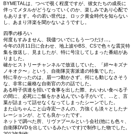
BYMETALは、つべで覗く程度ですが、彼女たちの成長に
伴ってメタルがどうなっていくのか、楽しみであり心配で
もあります。今の若い世代は、ロック黄金時代を知らない
し、あまり洋楽を聞かないようですし。
四季の移ろい
何度もすみません、我儘ついでにもう一つだけ…。
今年の3月11日に合わせ、地上波やBS、CSで色々な震災特
集を放送し、見ましたが、特に号泣してしまった番組があ
りました。
確かヒストリーチャンネルで放送していた、「絆〜キズナ
ノキオク〜」という、自衛隊災害派遣の特集でした。
特に辛かったのは、眉一つ動かさず、何にも動じなさそう
な、非常に厳格な自衛官の方の話でした。
ある時子供達を招いて食事を出した際、わいわい食べる子
の間に、必死にご飯をかき込んでいる子がいて、…と、言
葉が詰まって話せなくなってしまったシーンでした。
また山ちゃんこと山寺宏一さんの、力強くも淡々としたナ
レーションが、とても良かったです。
ネットで調べた所、リヴァプールという会社(他にも色々、
自衛隊DVDを出しているみたいです)で制作した物でした。
2012年制作。