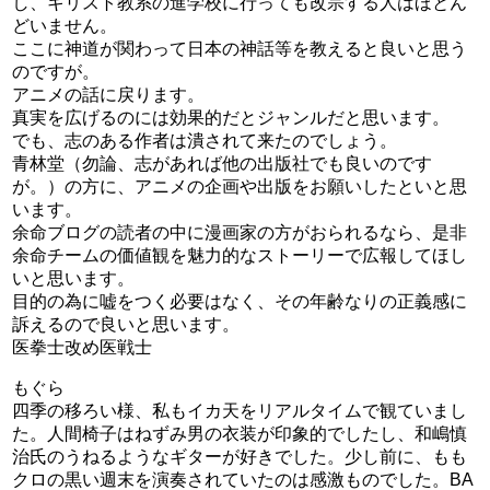
し、キリスト教系の進学校に行っても改宗する人はほとん
どいません。
ここに神道が関わって日本の神話等を教えると良いと思う
のですが。
アニメの話に戻ります。
真実を広げるのには効果的だとジャンルだと思います。
でも、志のある作者は潰されて来たのでしょう。
青林堂（勿論、志があれば他の出版社でも良いのです
が。）の方に、アニメの企画や出版をお願いしたといと思
います。
余命ブログの読者の中に漫画家の方がおられるなら、是非
余命チームの価値観を魅力的なストーリーで広報してほし
いと思います。
目的の為に嘘をつく必要はなく、その年齢なりの正義感に
訴えるので良いと思います。
医拳士改め医戦士
もぐら
四季の移ろい様、私もイカ天をリアルタイムで観ていまし
た。人間椅子はねずみ男の衣装が印象的でしたし、和嶋慎
治氏のうねるようなギターが好きでした。少し前に、もも
クロの黒い週末を演奏されていたのは感激ものでした。BA