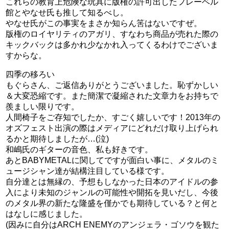
これらの教育上危険な玩具に版権の許可出したフレーベル
館とやなせ氏も推して知るべし。
やなせ氏がこの事実をまさか知らん筈はないですぜ。
版権のロイヤリティのアガリ、すなわち商品が売れた際の
キックバックは多かれ少なかれ入ってくるわけでございま
すからな。
四季の移ろい
もぐらさん、ご返信ありがとうございました。恥ずかしい
＆大変恐縮です。また簡潔で凝縮された文章力をお持ちで
羨ましい限りです。
人間椅子をご存知でしたか、すごく嬉しいです！2013年の
オズフェスト出演の際はメディアにどれだけ取り上げられ
るかと期待しましたが…(泣)
和嶋氏のギターの音色、私も好きです。
あとBABYMETALに関してですが面白い事に、メタルのミ
ュージシャン達が結構注目している様です。
自分達とは無縁の、予想もしなかった日本のアイドルの参
入により未知のジャンルの可能性や開拓を見いだし、今後
のメタル界の新たな隆盛を僅かでも期待している？と何と
はなしに感じました。
(因みに自分はARCH ENEMYのアンジェラ・ゴソウを観た