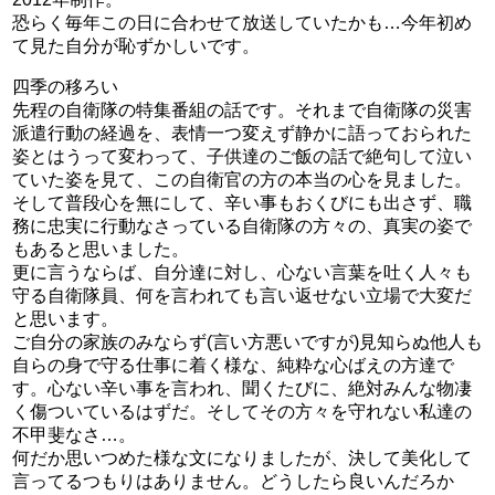
恐らく毎年この日に合わせて放送していたかも…今年初め
て見た自分が恥ずかしいです。
四季の移ろい
先程の自衛隊の特集番組の話です。それまで自衛隊の災害
派遣行動の経過を、表情一つ変えず静かに語っておられた
姿とはうって変わって、子供達のご飯の話で絶句して泣い
ていた姿を見て、この自衛官の方の本当の心を見ました。
そして普段心を無にして、辛い事もおくびにも出さず、職
務に忠実に行動なさっている自衛隊の方々の、真実の姿で
もあると思いました。
更に言うならば、自分達に対し、心ない言葉を吐く人々も
守る自衛隊員、何を言われても言い返せない立場で大変だ
と思います。
ご自分の家族のみならず(言い方悪いですが)見知らぬ他人も
自らの身で守る仕事に着く様な、純粋な心ばえの方達で
す。心ない辛い事を言われ、聞くたびに、絶対みんな物凄
く傷ついているはずだ。そしてその方々を守れない私達の
不甲斐なさ…。
何だか思いつめた様な文になりましたが、決して美化して
言ってるつもりはありません。どうしたら良いんだろか