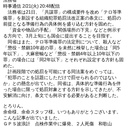
法務省
時事通信 2/21(火) 20:48配信
法務省は21日、「共謀罪」の構成要件を改め「テロ等準
備罪」を新設する組織犯罪処罰法改正案の条文に、処罰の
前提となる準備行為の具体例を盛り込む方針を固めた。
「資金や物品の手配」「関係場所の下見」などと例示す
る方向で、3月上旬にも国会に提出することを目指す。
同省はまた、テロ等準備罪の法定刑について、殺人など
「懲役・禁錮10年超の罪」を未然に検挙した場合は「同5
年以下」、大麻密輸など「懲役・禁錮4年以上10年以下の
罪」の場合には「同2年以下」とそれぞれ設定する方針も固
めた。
計画段階での処罰を可能にする同法案をめぐっては、
「犯罪のことを話題にしただけで罰せられるのではない
か」との懸念が出ていた。同省は、具体的な準備行為を伴
った場合に限って処罰対象とする方針を示してきたが、不
安解消に向け、条文でも例示する必要があると判断した。
とろりん。
余命様、余命スタッフ様。いつもありがとうございます。
こんな記事が出ていました。
ＧＰＳ波浪計 点検作業中に爆発、２人死傷 和歌山