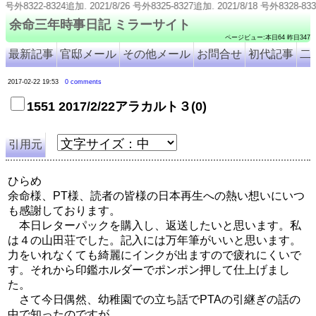
4追加. 2021/8/26 号外8325-8327追加. 2021/8/18 号外8328-8331追加. 
余命三年時事日記 ミラーサイト
ページビュー:本日64 昨日347
最新記事
官邸メール
その他メール
お問合せ
初代記事
二
2017-02-22 19:53
0 comments
1551 2017/2/22アラカルト３(0)
引用元
ひらめ
余命様、PT様、読者の皆様の日本再生への熱い想いにいつ
も感謝しております。
本日レターパックを購入し、返送したいと思います。私
は４の山田荘でした。記入には万年筆がいいと思います。
力をいれなくても綺麗にインクが出ますので疲れにくいで
す。それから印鑑ホルダーでポンポン押して仕上げまし
た。
さて今日偶然、幼稚園での立ち話でPTAの引継ぎの話の
中で知ったのですが、