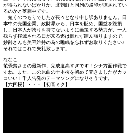
が得られないばかりか、北朝鮮と同列の烙印が捺されてい
るのかと落胆中です。
短くのつもりでしたが長々となり申し訳ありません。日
本中の売国企業、政財界から、日本を貶め、国益を毀損
し、日本人が誇りを持てないように画策する勢力が、一人
残らず撲滅される日が来る迄は倒れず踏ん張りますので、
妙齢さんも美容維持の為の睡眠を忘れずお取りください♪
それではこれで失礼致します。
ななこ
范覺齋さまの最新作、完成度高すぎです！シナ方面作戦で
すね。また、この原曲の千本桜を初めて聞きましたがカッ
コいい！千人告発のテーマソングになりそうです。
【六四桜】・・・【初音ミク】