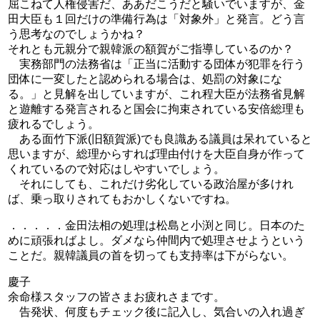
屈こねて人権侵害だ、ああだこうだと騒いでいますが、金
田大臣も１回だけの準備行為は「対象外」と発言。どう言
う思考なのでしょうかね？
それとも元親分で親韓派の額賀がご指導しているのか？
実務部門の法務省は「正当に活動する団体が犯罪を行う
団体に一変したと認められる場合は、処罰の対象にな
る。」と見解を出していますが、これ程大臣が法務省見解
と遊離する発言されると国会に拘束されている安倍総理も
疲れるでしょう。
ある面竹下派(旧額賀派)でも良識ある議員は呆れていると
思いますが、総理からすれば理由付けを大臣自身が作って
くれているので対応はしやすいでしょう。
それにしても、これだけ劣化している政治屋が多けれ
ば、乗っ取りされてもおかしくないですね。
．．．．．金田法相の処理は松島と小渕と同じ。日本のた
めに頑張ればよし。ダメなら仲間内で処理させようという
ことだ。親韓議員の首を切っても支持率は下がらない。
慶子
余命様スタッフの皆さまお疲れさまです。
告発状、何度もチェック後に記入し、気合いの入れ過ぎ