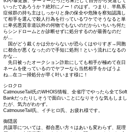
93や暴走族、チーマーだったら果たして自分から突進して
いったであろうか？絶対にノー！のはず。つまり、半島系
症候群の持ち主はしっかりと身の保全や危険を察知認識し
て相手を選んで殺人行為を行っているワケでそうなると単
に卑劣悪質非道以外の何物でもないのだからいちいち何た
らシンドロームとか診断せずに処分するのが最善なのだ
が…
国がどう裁くかは分からないが恐らくはやりすぎ→同胞
に都合が悪くなったので手短に処刑！という流れになるの
かな…
先日被ったオークション詐欺にしても相手が極めて在日
ネームを使っているのでヤフーなら当然相手をかばうよ
ね…在コ一掃処分が早く叶います様に！
シロクロ
CatmouseTail氏のWHOIS情報、全省庁でやったら全てSoft
Bankだったりしそうで面白いことになりそうな気もしまし
たが、気力がわかず。
CatmouseTail氏、イチヒロ氏、お疲れ様です。
御隠居
共謀罪については、都合悪い方々はあいも変わらず、屁理