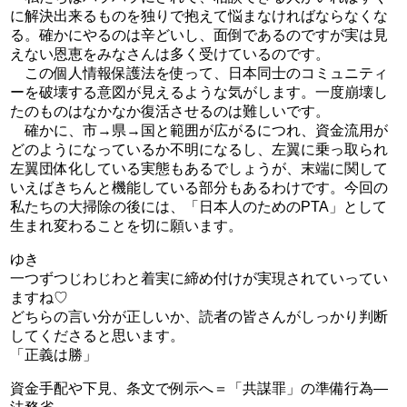
に解決出来るものを独りで抱えて悩まなければならなくな
る。確かにやるのは辛どいし、面倒であるのですが実は見
えない恩恵をみなさんは多く受けているのです。
この個人情報保護法を使って、日本同士のコミュニティ
ーを破壊する意図が見えるような気がします。一度崩壊し
たのものはなかなか復活させるのは難しいです。
確かに、市→県→国と範囲が広がるにつれ、資金流用が
どのようになっているか不明になるし、左翼に乗っ取られ
左翼団体化している実態もあるでしょうが、末端に関して
いえばきちんと機能している部分もあるわけです。今回の
私たちの大掃除の後には、「日本人のためのPTA」として
生まれ変わることを切に願います。
ゆき
一つずつじわじわと着実に締め付けが実現されていってい
ますね♡
どちらの言い分が正しいか、読者の皆さんがしっかり判断
してくださると思います。
「正義は勝」
資金手配や下見、条文で例示へ＝「共謀罪」の準備行為―