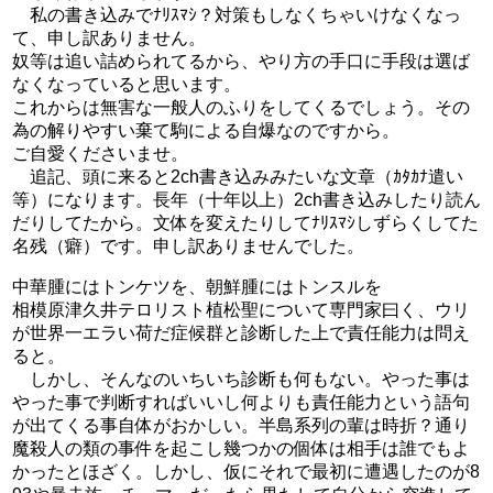
私の書き込みでﾅﾘｽﾏｼ？対策もしなくちゃいけなくなっ
て、申し訳ありません。
奴等は追い詰められてるから、やり方の手口に手段は選ば
なくなっていると思います。
これからは無害な一般人のふりをしてくるでしょう。その
為の解りやすい棄て駒による自爆なのですから。
ご自愛くださいませ。
追記、頭に来ると2ch書き込みみたいな文章（ｶﾀｶﾅ遣い
等）になります。長年（十年以上）2ch書き込みしたり読ん
だりしてたから。文体を変えたりしてﾅﾘｽﾏｼしずらくしてた
名残（癖）です。申し訳ありませんでした。
中華腫にはトンケツを、朝鮮腫にはトンスルを
相模原津久井テロリスト植松聖について専門家曰く、ウリ
が世界一エラい荷だ症候群と診断した上で責任能力は問え
ると。
しかし、そんなのいちいち診断も何もない。やった事は
やった事で判断すればいいし何よりも責任能力という語句
が出てくる事自体がおかしい。半島系列の輩は時折？通り
魔殺人の類の事件を起こし幾つかの個体は相手は誰でもよ
かったとほざく。しかし、仮にそれで最初に遭遇したのが8