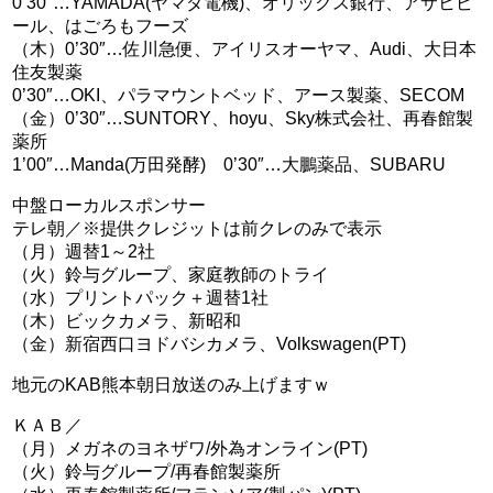
0’30″…YAMADA(ヤマダ電機)、オリックス銀行、アサヒビ
ール、はごろもフーズ
（木）0’30″…佐川急便、アイリスオーヤマ、Audi、大日本
住友製薬
0’30″…OKI、パラマウントベッド、アース製薬、SECOM
（金）0’30″…SUNTORY、hoyu、Sky株式会社、再春館製
薬所
1’00″…Manda(万田発酵) 0’30″…大鵬薬品、SUBARU
中盤ローカルスポンサー
テレ朝／※提供クレジットは前クレのみで表示
（月）週替1～2社
（火）鈴与グループ、家庭教師のトライ
（水）プリントパック＋週替1社
（木）ビックカメラ、新昭和
（金）新宿西口ヨドバシカメラ、Volkswagen(PT)
地元のKAB熊本朝日放送のみ上げますｗ
ＫＡＢ／
（月）メガネのヨネザワ/外為オンライン(PT)
（火）鈴与グループ/再春館製薬所