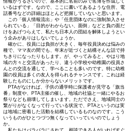
情報がうるさいので、基本的に名前のみで名簿を作成して
いるはずです。なので、ここに書いてあるような住所、電
話番号などの詳細はほとんど把握していないと思います。
この「個人情報流出」や「任意団体なのに強制加入させ
られている」「目的がわからない、面倒」などと負の面だ
けをあげつらえて、私たち日本人の団結を解体しようとい
う企みがありはしないでしょうか。
確かに、役員には負担が大きく、毎年役員決めは悩みの
種で、ママ友の間でも、年末が近づくと結構そんな話で持
ちきりになったりもします。が、やってみると、やはり地
域の方々と交流があったり、違う小学校や幼稚園の役員さ
んとの交流を通して、学べることも多いのです。特に幼稚
園の役員は多くの友人を得られるチャンスです。これは経
験したものにしか分からないメリットです。
PTAがなければ、子供の通学時に保護者が見守る「旗当
番」制度や、PTA主催の催し、地域の社協と一緒にやるお
祭りなども崩壊してしまいます。ただでさえ、地域同士の
繋がりがなくなって行っている状況で、PTAというのは実
は地域に密着した活動を結構しているものなのです。こう
いうものがひとつづつ無くなっていっていいのでしょう
か。
私たちはバラバラにされて、相談できる人がいればすぐ