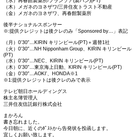
（水）再春館製薬所/フランソア(製パン)(PT)
（木）メガネのヨネザワ/三井住友トラスト不動産
（金）メガネのヨネザワ、再春館製薬所
後半ナショナルスポンサー
※:提供クレジットは後クレのみ「Sponsored by…」表記
（月）0’30″…KIRIN キリンビール(PT)＋週替1社
（火）0’30″…NH Nipponham Group、KIRIN キリンビール
(PT)
（水）0’30″…NEC、KIRIN キリンビール(PT)
（木）0’30″…東京海上日動、KIRIN キリンビール(PT)
（金）0’30″…AOKI’、HONDA※1
※1:提供クレジットは後クレのみで表示
テレビ朝日ホールディングス
株主名簿管理人
三井住友信託銀行株式会社
まかろん
書き忘れました。
今日朝に、近くのﾎﾟｽﾄから告発状を投函します。
宜しくお願い致します。