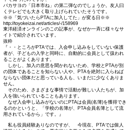
バカサヨの「日本市ね」の第二弾なのでしょうか。友人曰
くテレビでも大きく取り上げられていたそうです。
※※「気づいたらPTAに加入してた」が変る日※※
http://toyokeizai.net/articles/-/158969
東洋経済オンラインのこの記事が、なぜか一斉に様々なサ
イトで紹介されています。
抜粋
『・・ところがPTAでは、入会申し込みをしていない保護
者が、子どもの入学と同時に、自動的に会員として扱われ
ることがよくあります。
しかし、加入の意思を聞かれないため、学校とPTAが別
の団体であることを知らない人や、PTAを絶対に入らねば
ならない団体だと思っている人も、いまだに少なくありま
せん。
そのため、さまざまな事情で活動が難しい人たちが、加
入を強いられていることもあります。
なぜ入会申し込みがないのにPTAは会員(名簿)を獲得でき
るのかというと、「学校の名簿が、PTA会員名簿として流
用されているから」です。』
私も役員経験ありなのですが、 今現在、PTAでは個人