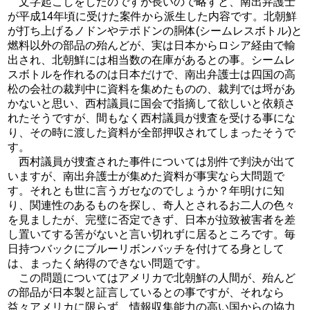
文字起こしをしたのですが長いので略すと、南出弁護士
が平成14年頃に受けた案件から派生した内容です。北朝鮮
が打ち上げるノドンやテポドンの胴体(シームレスボトル)と
燃料以外の部品の殆んどが、実は日本からロシア経由で輸
出され、北朝鮮には相当数の在庫があるとの事。シームレ
スボトルを作れるのは日本だけで、南出弁護士は四国の高
松の会社の裁判中に資料を集めたものの、裁判では埒があ
かないと思い、西村議員に国会で指摘して欲しいと依頼さ
れたそうですが、間もなく西村議員が捜査を受ける事にな
り、その時に渡した資料が全部押収されてしまったそうで
す。
西村議員が捜査された事件については別件で判決が出て
いますが、南出弁護士が集めた資料が事実なら大問題で
す。それとも世に言うガセなのでしょうか？年明けに知
り、関連性のあるものを探し、奇人とされるお二人の色々
を見ましたが、完璧に否定できず、日本が拉致被害者を差
し置いてする筈がないと言い切れずに居るところです。毎
日持つバックにブルーリボンバッチを付けてる身として
は、まったく納得のできない問題です。
この問題についてはアメリカで北朝鮮の人間が、殆んど
の部品が日本製と証言しているとの事ですが、それなら
益々アメリカに限らず、情報収集能力の高い国からの協力