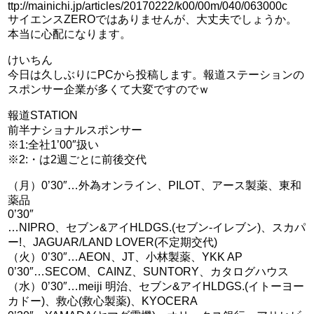
ttp://mainichi.jp/articles/20170222/k00/00m/040/063000c
サイエンスZEROではありませんが、大丈夫でしょうか。
本当に心配になります。
けいちん
今日は久しぶりにPCから投稿します。報道ステーションの
スポンサー企業が多くて大変ですのでｗ
報道STATION
前半ナショナルスポンサー
※1:全社1’00″扱い
※2:・は2週ごとに前後交代
（月）0’30″…外為オンライン、PILOT、アース製薬、東和
薬品
0’30″
…NIPRO、セブン&アイHLDGS.(セブン-イレブン)、スカパ
ー!、JAGUAR/LAND LOVER(不定期交代)
（火）0’30″…AEON、JT、小林製薬、YKK AP
0’30″…SECOM、CAINZ、SUNTORY、カタログハウス
（水）0’30″…meiji 明治、セブン&アイHLDGS.(イトーヨー
カドー)、救心(救心製薬)、KYOCERA