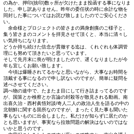
の為か、押印(捨印)数ヶ所が欠けたまま投函する事になりま
した。申し訳ありません。昨年の委任状の時に余計な物を
同封した事についてはお詫び致しましたのでご安心くださ
い。
余命様とプロジェクトの皆さまの満身創痍のご様子と、
集う皆さまのコメントを拝見させて頂くと、本当に清々し
い気持ちになります。
どうか持ち続けた信念が貫徹する迄は、くれぐれも体調管
理にも努めて頂きたいと思っています。
そして先月末に喪が明けましたので、遅くなりましたが今
年も宜しくお願い致します。
今頃は爆睡されてるかなと思いながら、大事なお時間を
頂戴する事になるので申し訳ないのですが、簡単に疑問を
述べさせてください。
調べ物の途中で、たまたま目にして行き詰まってるのです
が、国策とか検察とか言論の封殺等が散見される動画。南
出喜久治・西村眞悟対談/奇人二人の政治人生を語るの中の
北朝鮮に関する箇所なのですが、まったく見た事も聞いた
事もないものに出会しました。私だけが知らずに居たのか
とも思いますが、事実なら拉致問題の解決はないのではな
いかと思うのです。