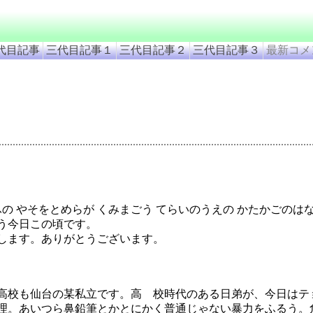
代目記事
三代目記事１
三代目記事２
三代目記事３
最新コメ
の やそをとめらが くみまごう てらいのうえの かたかごのは
う今日この頃です。
します。ありがとうございます。
高校も仙台の某私立です。高 校時代のある日弟が、今日はテ
理。あいつら鼻鉛筆とかとにかく普通じゃない暴力をふるう。