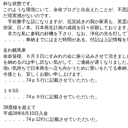
杯な状態です。
このような環境にいて、余命ブログと出会えたことが、不思
だ現実感がないのです。
手前勝手な話になりますが、厄災続きの我が家系も、英霊
弥栄、日ノ本。日本再生計画の成就を日々祈願しております
非力な私に参戦の好機を下さり、なお、浄化の光を灯して
．．．．．奉納までにはまだ時間がある。付記は上記情報を
走れ幌馬車
余命翁様、６月３日にすみれの会に振り込みさせて頂きまし
を納めるのは申し訳ない気がして、ご連絡が遅くなりました
強い気持ちで日本再生へ立ち向かうために誓いをたてる奉納
今後とも、宜しくお願い申し上げます。
．．．．．74ｐ５行に記載させていただいた。
１６SS
．．．．．74ｐ９行に記載させていただいた。
38度線を超えて
平成28年6月10日入金
．．．．．74ｐ12行に記載させていただいた。