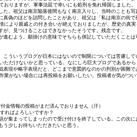
ておりますが、軍事法廷で幸いにも処刑を免れ帰国しました。
した。祖父は南京陥落後間もなく南京入りし、当時のことも写
に真偽のほどを詰問したことがあり、祖父は「私は南京の街で
事情により親戚との付き合いが絶えておりましたが、歴史の真
すが、見つけることはできなかったそうです。残念です。
が進むよう、願掛けの意味でそちらも併記していただくことは
、こういうブログが日本にはないので制限については苦慮して
いただけないかと思っている。なにしろ巨大ブログであるから
戯表現や略字表現だと、どこまで意図的なのかの判別が困難で
作業がない場合には再投稿をお願いしたい。投稿者が気がつい
寄付金情報の投稿がまだ済んでおりません（汗）
送信すればよろしいですか？
額が集まってしまったので受け付けを終了している。この次に
もう少しお待ちいただきたいと思う。