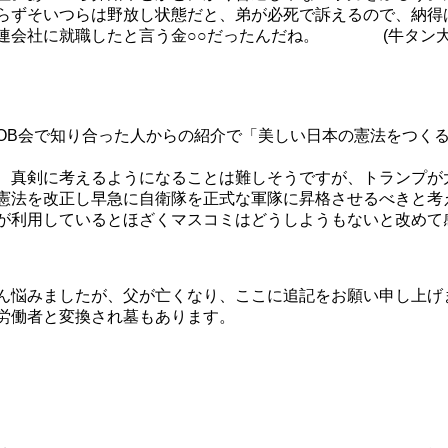
らずそいつらは野放し状態だと、弟が必死で訴えるので、納得
連会社に就職したと言う金○○だったんだね。 (牛タン大
OB会で知り合った人からの紹介で「美しい日本の憲法をつくる
、真剣に考えるようになることは難しそうですが、トランプが
憲法を改正し早急に自衛隊を正式な軍隊に昇格させるべきと考
が利用しているとほざくマスコミはどうしようもないと改めて
ん悩みましたが、父が亡くなり、ここに追記をお願い申し上げ
労働者と変換され墓もあります。