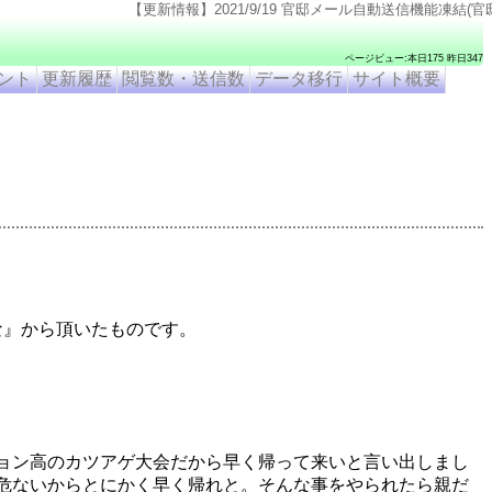
【更新情報】2021/9/19 官邸メール自動送信機能凍結(官邸のページ仕様変更のため). 2
ページビュー:本日175 昨日347
ント
更新履歴
閲覧数・送信数
データ移行
サイト概要
な』から頂いたものです。
ョン高のカツアゲ大会だから早く帰って来いと言い出しまし
危ないからとにかく早く帰れと。そんな事をやられたら親だ