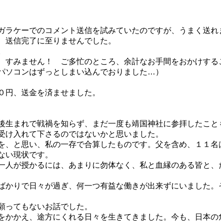
ガラケーでのコメント送信を試みていたのですが、うまく送れ
、送信完了に至りませんでした。
。
、すみません！ ご多忙のところ、余計なお手間をおかけする
パソコンはずっとしまい込んでおりました…）
０円、送金を済ませました。
後生まれで戦禍を知らず、まだ一度も靖国神社に参拝したこと
受け入れて下さるのではないかと思いました。
を、と思い、私の一存で合算したものです。父を含め、１１名
ない現状です。
一人が授かるには、あまりに勿体なく、私と血縁のある皆と、
ばかりで日々が過ぎ、何一つ有益な働きが出来ずにいました。
願ってもないお話でした。
をかかえ、途方にくれる日々を生きてきました。今も、日本の