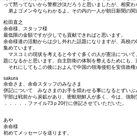
って黙ってないから警察沙汰だろうと思いましたが、相変わ
弟よゴメン今ならわかるよ。その内の一人が朝日新聞の関
松田直之
余命様、スタッフ様
最低限の金額ですが少しでも貢献できればと思います。
余命様達の活動からは少し外れた話題になりますが、高校の
集めています。
マスコミの現状を考えると今すぐ多くの人が憲法について
題になるかと思います。自主防衛の体制を整えるためにも、
それにしてもこの後におよんで中国の領海侵犯を安倍政権
sakura
余命さま、余命スタッフのみなさま
併記について みなさまのお手を煩わせる事になるとずいぶ
宇部は戦前から炭鉱があり、密航朝鮮人が多く、今は、強制
．．．．．ファイル73ｐ20行に併記させていただいた。
あや
余命様
初めてメッセージを送ります。