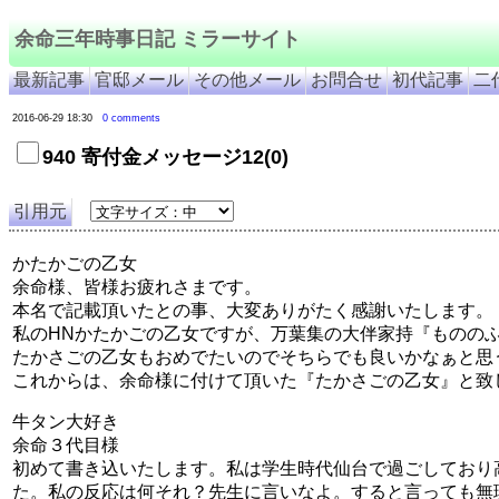
余命三年時事日記 ミラーサイト
最新記事
官邸メール
その他メール
お問合せ
初代記事
二
2016-06-29 18:30
0 comments
940 寄付金メッセージ12(0)
引用元
かたかごの乙女
余命様、皆様お疲れさまです。
本名で記載頂いたとの事、大変ありがたく感謝いたします。
私のHNかたかごの乙女ですが、万葉集の大伴家持『もののふ
たかさごの乙女もおめでたいのでそちらでも良いかなぁと思
これからは、余命様に付けて頂いた『たかさごの乙女』と致
牛タン大好き
余命３代目様
初めて書き込いたします。私は学生時代仙台で過ごしており
た。私の反応は何それ？先生に言いなよ。すると言っても無