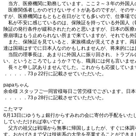
当方、医療機関に勤務しています。ここ２～３年の外国人の
医療関係者しかのぞけないサイトがあるのですが、そのサ
すが、医療機関はもともと在日がとても多いので、仕事場で
私が不安に感じているのは、保険証を持っている外国人（
険証の発行条件が緩和されたためと思いますが、日本の医療
療崩壊はもう止められない所まで来ていますが、それでも外
また、保険証を見ていると、家族構成が見えてきます。両
達は国籍はすでに日本人なのかもしれませんが、将来的には
当院の理事長は、あまりに外国人に振り回され、トラブル
い、というところでしょうか？でも、職員には何も言いませ
長々と申し訳ありませんでした。これからも応援していま
．．．．．73ｐ22行に記載させていただいた。
papaちゃん
余命様 スタッフご一同皆様毎日ご苦労様でございます。日
．．．．．73ｐ28行に記載させていただいた。
こたママ
6月13日にゆうちょ銀行からすみれの会に寄付の手配をい
していただければ幸いです。
父方の祖父は戦場から無事に帰国しましたが、すぐに体調を
す。おかげさまで父は技術系の大学を卒業することができま