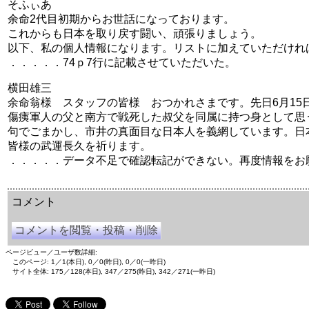
そふぃあ
余命2代目初期からお世話になっております。
これからも日本を取り戻す闘い、頑張りましょう。
以下、私の個人情報になります。リストに加えていただけれ
．．．．．74ｐ7行に記載させていただいた。
横田雄三
余命翁様 スタッフの皆様 おつかれさまです。先日6月1
傷痍軍人の父と南方で戦死した叔父を同属に持つ身として思
句でごまかし、市井の真面目な日本人を義網しています。日
皆様の武運長久を祈ります。
．．．．．データ不足で確認転記ができない。再度情報をお
余命三年時事日記 ミラーサイト
余命３年時事日記 ミラーサイト
余命3年時事日記 ミラーサイト
コメント
コメントを閲覧・投稿・削除
ページビュー／ユーザ数詳細:
このページ: 1／1(本日), 0／0(昨日), 0／0(一昨日)
サイト全体: 175／128(本日), 347／275(昨日), 342／271(一昨日)