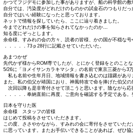
かつてフジデモに参加した事がありますが、船の科学館の敷
自分では、汚染度がどれだけのものかの試金石のつもりだっ
自分ではいい経験になったと思っております。
ネットで情報を探していたら、ここに辿り着きました。
今までどれだけの事を知らされてなかったのか…
知る度にぞっとします。
余命様、すみれの会の方々、読者の皆様、かの国が不穏な号
．．．．．73ｐ28行に記載させていただいた。
あまつかぜ
先代かず様からROM専でしたが、とにかく登録をとのこと
5/26に「ヨメイサンカラキマシタ」の名前で東京三菱から
私も名前や生年月日、地域情報を書き込むのは躊躇があり
また、私の伯父が靖国におり、神風特攻で命を捧げた伯父の
次回以降も是非寄付させて頂こうと思います。陰ながら応
．．．．．奉納直前に再度、ご意向を確認する予定である。
日本を守りた医
余命様 スタッフの皆様
はじめて投稿をさせていただきます。
この度、ささやかながら、すみれの会に寄付をさせていただ
に思っています。またお手伝いできることがあれば、ぜひ協