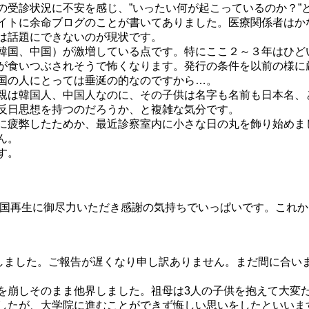
受診状況に不安を感じ、”いったい何が起こっているのか？”
イトに余命ブログのことが書いてありました。医療関係者はか
は話題にできないのが現状です。
韓国、中国）が激増している点です。特にここ２～３年はひど
が食いつぶされそうで怖くなります。発行の条件を以前の様に
国の人にとっては垂涎の的なのですから…。
親は韓国人、中国人なのに、その子供は名字も名前も日本名、
反日思想を持つのだろうか、と複雑な気分です。
に疲弊したためか、最近診察室内に小さな日の丸を飾り始めま
ん。
す。
本国再生に御尽力いただき感謝の気持ちでいっぱいです。これ
たしました。ご報告が遅くなり申し訳ありません。まだ間に合い
崩しそのまま他界しました。祖母は3人の子供を抱えて大変
したが、大学院に進むことができず悔しい思いをしたといいま