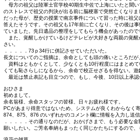
母方の祖父は陸軍士官学校40期生中佐で上海にいたと聞い
のストレスで祖父の判決が出る前に脳梗塞で突然亡くなりま
だった母が、歴史の授業で南京事件について習った時に祖父
答えたそうです。その祖父も17年前に亡くなり、その後は
ていました。先日遺品の整理をしてもらう機会があったので
また、覚醒しかけているけどテレビが大好きな両親の覚醒
さい。
．．．．．73ｐ34行に併記させていただいた。
長文についてのご指摘は、余命としても頭の痛いところだが
資料はともかくとして、少なくとも10行程度にはまとめて
くても恥さらしになるから、余命で校正せざるを得ない。遊
最近は禁止表記も目立つので、もし、今後、10日以上承認
おひさま
初めまして。
余名翁様、余命スタッフの皆様、日々お疲れ様です。
PCがあまり得意ではないため、システムが良くわからなく
874、875、876 のいずれかのコメント欄に情報を入力し
．．．．．その通りなのだが、おかげさまで、もう必要な金
願いしたい。ご芳名奉納もまったく同じかたちにするので、
浪花の雑草