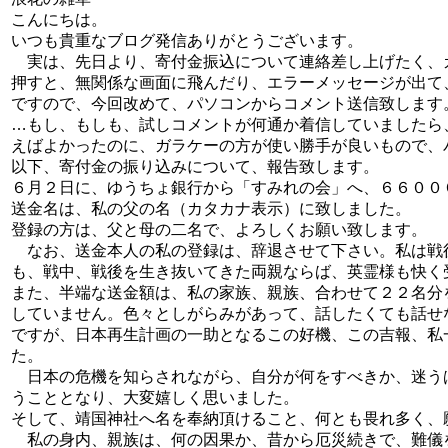
こんにちは。
いつも貴重なブログ発信ありがとうございます。
実は、先日より、寄付金振込について連絡差し上げたく、
押すと、無関係な画面に飛んだり、エラーメッセージが出て
ですので、今回改めて、パソコンからコメント送信致します
…もし、もしも、試しコメントが何通か着信していましたら
えばよかったのに、ガラケーの方が使い勝手が良いもので、
以下、寄付金の振り込みについて、報告致します。
６月２日に、ゆうちょ銀行から「すみれの会」へ、６６００
送金名は、私の父の名（カタカナ表示）に致しました。
登録の方は、父と母の二名で、よろしくお願い致します。
なお、送金本人の私の登録は、辞退させて下さい。私は戦
も、戦中、戦後を生き抜いてきた両親ならば、英霊様も快く
また、半端な送金額は、私の家族、親族、合わせて２２名分
していません。色々としがらみがあって、話したくても話せ
ですが、日本再生計画の一助となるこの好機、この吉報、私
た。
日本の危機を知らされながら、自分が何をすべきか、迷う
うこととなり、大変嬉しく思いました。
そして、靖国神社へ名を奉納頂けること、何とも畏れ多く、
私の身内、親族は、何の因果か、昔から厄災続きで、難儀