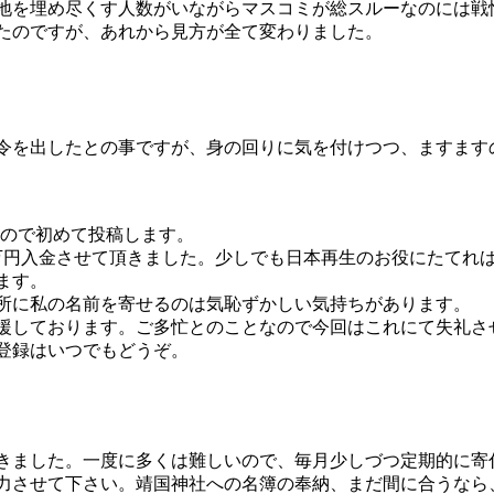
地を埋め尽くす人数がいながらマスコミが総スルーなのには戦
たのですが、あれから見方が全て変わりました。
令を出したとの事ですが、身の回りに気を付けつつ、ますます
なので初めて投稿します。
3万円入金させて頂きました。少しでも日本再生のお役にたてれ
ます。
所に私の名前を寄せるのは気恥ずかしい気持ちがあります。
援しております。ご多忙とのことなので今回はこれにて失礼さ
登録はいつでもどうぞ。
きました。一度に多くは難しいので、毎月少しづつ定期的に寄
力させて下さい。靖国神社への名簿の奉納、まだ間に合うなら