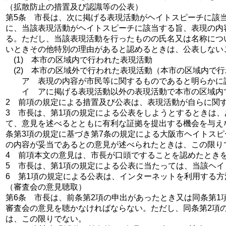
（拡散防止の措置及び認識等の公表）
第5条 市長は、次に掲げる表現活動がヘイトスピーチに該
に、当該表現活動がヘイトスピーチに該当する旨、表現の内
る。ただし、当該表現活動を行ったものの氏名又は名称につ
いときその他特別の理由があると認めるときは、公表しない
(1) 本市の区域内で行われた表現活動
(2) 本市の区域外で行われた表現活動（本市の区域内で
ア 表現の内容が市民等に関するものであると明らかに
イ アに掲げる表現活動以外の表現活動で本市の区域内で
2 前項の規定による措置及び公表は、表現活動が自らに関
3 市長は、第1項の規定による公表をしようとするときは
て、意見を述べるとともに有利な証拠を提出する機会を与え
条第3項の規定に基づき第7条の規定による大阪市ヘイトス
の内容が妥当であるとの意見が述べられたときは、この限り
4 前項本文の意見は、市長が口頭ですることを認めたとき
5 市長は、第1項の規定による公表に当たっては、当該ヘ
6 第1項の規定による公表は、インターネットを利用する
（審査会の意見聴取）
第6条 市長は、前条第2項の申出があったとき又は同条第
審査会の意見を聴かなければならない。ただし、同条第2項
は、この限りでない。