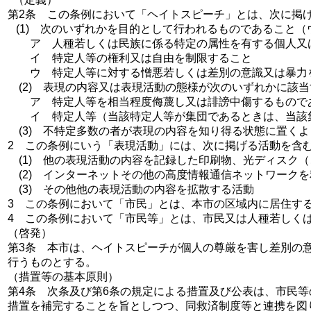
第2条 この条例において「ヘイトスピーチ」とは、次に掲
(1) 次のいずれかを目的として行われるものであること
ア 人種若しくは民族に係る特定の属性を有する個人又は
イ 特定人等の権利又は自由を制限すること
ウ 特定人等に対する憎悪若しくは差別の意識又は暴力
(2) 表現の内容又は表現活動の態様が次のいずれかに該当
ア 特定人等を相当程度侮蔑し又は誹謗中傷するもので
イ 特定人等（当該特定人等が集団であるときは、当該集
(3) 不特定多数の者が表現の内容を知り得る状態に置く
2 この条例にいう「表現活動」には、次に掲げる活動を含
(1) 他の表現活動の内容を記録した印刷物、光ディスク
(2) インターネットその他の高度情報通信ネットワーク
(3) その他他の表現活動の内容を拡散する活動
3 この条例において「市民」とは、本市の区域内に居住す
4 この条例において「市民等」とは、市民又は人種若しく
（啓発）
第3条 本市は、ヘイトスピーチが個人の尊厳を害し差別の
行うものとする。
（措置等の基本原則）
第4条 次条及び第6条の規定による措置及び公表は、市民
措置を補完することを旨としつつ、同救済制度等と連携を図