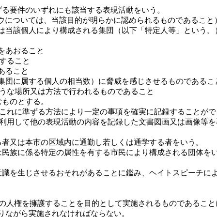
げる要件のいずれにも該当する表現活動をいう。
（ウについては、当該目的が明らかに認められるものであること
当該個人により構成される集団（以下「特定人等」という。
をあおること
すること
あること
団に属する個人の相当数）に脅威を感じさせるものであるこ
ような場所又は方法で行われるものであること
むものとする。
（これに準ずる方法により一定の事項を確実に記録することが
を利用して他の表現活動の内容を記録した文書図画又は画像等
る者又は本市の区域内に通勤し若しくは通学する者をいう。
は民族に係る特定の属性を有する市民により構成される団体を
意識を生じさせるおそれがあることに鑑み、ヘイトスピーチに
等の人権を擁護することを目的として実施されるものであるこ
りながら実施されなければならない。