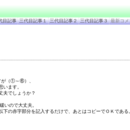
代目記事
三代目記事１
三代目記事２
三代目記事３
最新コメ
すが（①～⑥）、
思います。
丈夫でしょうか？
は緩いので大丈夫。
以下の赤字部分を記入するだけで、あとはコピーでＯＫである
。