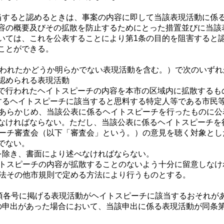
当すると認めるときは、事案の内容に即して当該表現活動に係
容の概要及びその拡散を防止するためにとった措置並びに当該
いては、これを公表することにより第1条の目的を阻害すると
ことができる。
行われたかどうか明らかでない表現活動を含む。）で次のいずれ
認められる表現活動
行われたヘイトスピーチの内容を本市の区域内に拡散するも
するヘイトスピーチに該当すると思料する特定人等である市民
、あらかじめ、当該公表に係るヘイトスピーチを行ったものに
なければならない。ただし、当該公表に係るヘイトスピーチを
ピーチ審査会（以下「審査会」という。）の意見を聴く対象と
でない。
を除き、書面により述べなければならない。
イトスピーチの内容が拡散することのないよう十分に留意しなけ
方法その他市規則で定める方法により行うものとする。
1項各号に掲げる表現活動がヘイトスピーチに該当するおそれが
の申出があった場合において、当該申出に係る表現活動が同条