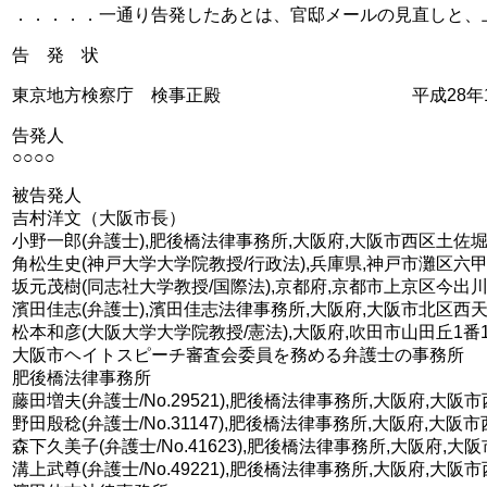
．．．．．一通り告発したあとは、官邸メールの見直しと、
告 発 状
東京地方検察庁 検事正殿 平成28年10
告発人
○○○○
被告発人
吉村洋文（大阪市長）
小野一郎(弁護士),肥後橋法律事務所,大阪府,大阪市西区土佐堀1-3-7 肥
角松生史(神戸大学大学院教授/行政法),兵庫県,神戸市灘区六甲台町1-1 Email
坂元茂樹(同志社大学教授/国際法),京都府,京都市上京区今出
濱田佳志(弁護士),濱田佳志法律事務所,大阪府,大阪市北区西天満2-6-8 
松本和彦(大阪大学大学院教授/憲法),大阪府,吹田市山田丘1番
大阪市ヘイトスピーチ審査会委員を務める弁護士の事務所
肥後橋法律事務所
藤田増夫(弁護士/No.29521),肥後橋法律事務所,大阪府,大阪市西区土佐
野田殷稔(弁護士/No.31147),肥後橋法律事務所,大阪府,大阪市西区土佐
森下久美子(弁護士/No.41623),肥後橋法律事務所,大阪府,大阪市西区土
溝上武尊(弁護士/No.49221),肥後橋法律事務所,大阪府,大阪市西区土佐