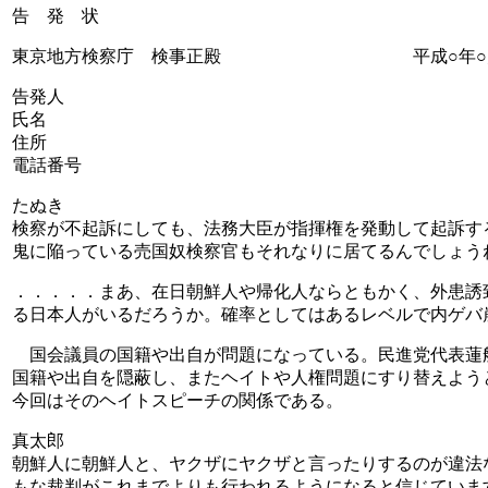
告 発 状
東京地方検察庁 検事正殿 平成○年○月
告発人
氏名
住所
電話番号
たぬき
検察が不起訴にしても、法務大臣が指揮権を発動して起訴す
鬼に陥っている売国奴検察官もそれなりに居てるんでしょう
．．．．．まあ、在日朝鮮人や帰化人ならともかく、外患誘
る日本人がいるだろうか。確率としてはあるレベルで内ゲバ
国会議員の国籍や出自が問題になっている。民進党代表蓮
国籍や出自を隠蔽し、またヘイトや人権問題にすり替えよう
今回はそのヘイトスピーチの関係である。
真太郎
朝鮮人に朝鮮人と、ヤクザにヤクザと言ったりするのが違法
もな裁判がこれまでよりも行われるようになると信じていま