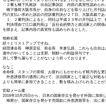
２審も橋下氏敗訴 出自記事訴訟 内容の真実性認められ
橋下徹前大阪市長が、自身の出自などを取り上げた月刊誌
円の支払い求めた訴訟の控訴審判決が２７日、大阪高裁であ
１、２審判決によると、同社は平成２３年の月刊誌上で、
判決理由で江口裁判長は「反社会的勢力と政治家との関係
を踏まえ、記事内容の真実性も認められるとした。
他称右翼
続々とリストアップですね。
経団連会長 榊原定征、前会長 米倉弘昌、これらも出自は
連中のやってることは支那、朝鮮への利益供与です。
決して撃ち漏らすことがないよう祈っております。
ななこ
余命様、スタッフの皆様、お疲れにもかかわらず精力的な更
外患誘致罪の適用に向けて、法治国家として厳正な対処を
よりも簡単に参加できることと、数を積み上げられることが
官邸メール案
2016年10月25日から、日本の国家存立を脅かす外国に
検察が、国家存立を脅かす売国奴に外患誘致罪を、法に基