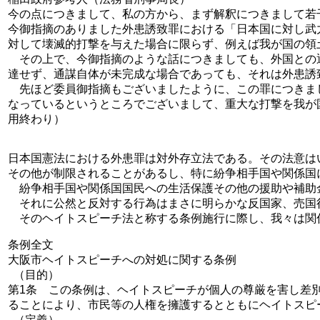
今の点につきまして、私の方から、まず解釈につきまして若
今御指摘のありました外患誘致罪における「日本国に対し武
対して壊滅的打撃を与えた場合に限らず、例えば我が国の領
その上で、今御指摘のような話につきましても、外国との
達せず、通謀自体が未完成な場合であっても、それは外患誘
先ほど委員御指摘もございましたように、この罪につきま
なっているというところでございまして、重大な打撃を我が
用終わり）
日本国憲法における外患罪は対外存立法である。その法意は
その他が制限されることがあるし、特に紛争相手国や関係国
紛争相手国や関係国国民への生活保護その他の援助や補助
それに公然と反対する行為はまさに明らかな反国家、売国
そのヘイトスピーチ法と称する条例施行に際し、我々は関
条例全文
大阪市ヘイトスピーチへの対処に関する条例
（目的）
第1条 この条例は、ヘイトスピーチが個人の尊厳を害し差
ることにより、市民等の人権を擁護するとともにヘイトスピ
（定義）