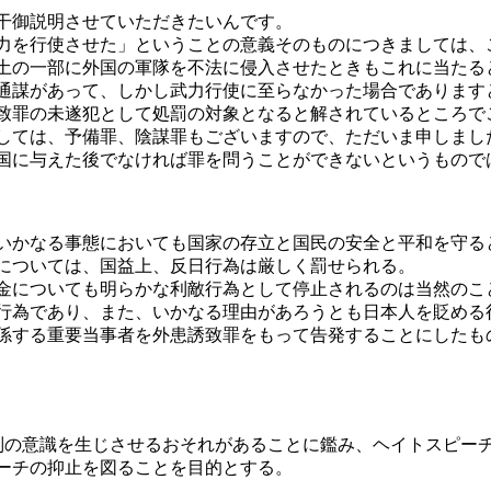
干御説明させていただきたいんです。
力を行使させた」ということの意義そのものにつきましては、
土の一部に外国の軍隊を不法に侵入させたときもこれに当たる
通謀があって、しかし武力行使に至らなかった場合であります
致罪の未遂犯として処罰の対象となると解されているところで
しては、予備罪、陰謀罪もございますので、ただいま申しまし
国に与えた後でなければ罪を問うことができないというもので
いかなる事態においても国家の存立と国民の安全と平和を守る
については、国益上、反日行為は厳しく罰せられる。
金についても明らかな利敵行為として停止されるのは当然のこ
行為であり、また、いかなる理由があろうとも日本人を貶める
係する重要当事者を外患誘致罪をもって告発することにしたも
別の意識を生じさせるおそれがあることに鑑み、ヘイトスピーチ
ーチの抑止を図ることを目的とする。