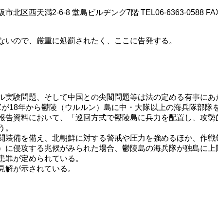
西天満2-6-8 堂島ビルヂング7階 TEL06-6363-0588 FAX06
ないので、厳重に処罰されたく、ここに告発する。
ル実験問題、そして中国との尖閣問題等は法の定める有事にあ
韓国軍が18年から鬱陵（ウルルン）島に中・大隊以上の海兵隊部
報告資料において、「巡回方式で鬱陵島に兵力を配置し、攻勢
う。
装備を備え、北朝鮮に対する警戒や圧力を強めるほか、作戦領
）に侵攻する兆候がみられた場合、鬱陵島の海兵隊が独島に上
患罪が定められている。
見解が示されている。