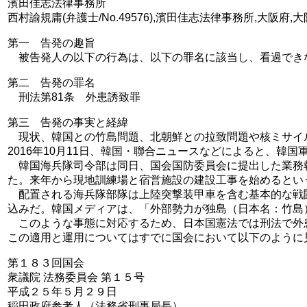
濱田佳志法律事務所
西村諭規庸(弁護士/No.49576),濱田佳志法律事務所,大阪府,大阪市北区
第一 告発の趣旨
被告発人の以下の行為は、以下の罪名に該当し、看過でき
第二 告発の罪名
刑法第81条 外患誘致罪
第三 告発の事実と経緯
現状、韓国との竹島問題、北朝鮮との拉致問題や核ミサイ
2016年10月11日、韓国・聯合ニュースなどによると、
韓国海兵隊司令部は同日、国会国防委員会に提出した業務
た。来年から現地訓練場と宿営施設の建設工事を始めるとい
配置される海兵隊部隊は上陸突撃装甲車を含む基本的な戦闘
込みだ。韓国メディアは、「外部勢力が独島（日本名：竹島
このような事態に対応するため、日本国憲法では刑法で外
この適用と運用についてはすでに国会において以下のように
第１８３回国会
衆議院 法務委員会 第１５号
平成２５年５月２９日
稲田政府参考人（法務省刑事局長）