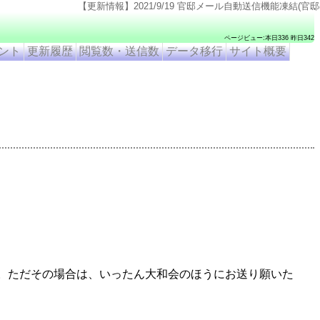
【更新情報】2021/9/19 官邸メール自動送信機能凍結(官邸のページ仕様変更のため). 2021
ページビュー:本日336 昨日342
ント
更新履歴
閲覧数・送信数
データ移行
サイト概要
。ただその場合は、いったん大和会のほうにお送り願いた