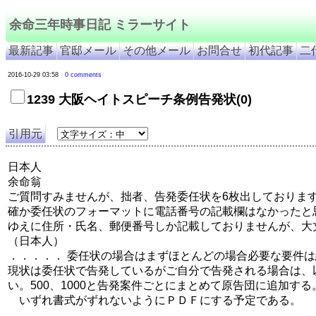
余命三年時事日記 ミラーサイト
最新記事
官邸メール
その他メール
お問合せ
初代記事
二
2016-10-29 03:58
0 comments
1239 大阪ヘイトスピーチ条例告発状(0)
引用元
日本人
余命翁
ご質問すみませんが、拙者、告発委任状を6枚出しておりま
確か委任状のフォーマットに電話番号の記載欄はなかったと
ゆえに住所・氏名、郵便番号しか記載しておりませんが、大
（日本人）
．．．．． 委任状の場合はまずほとんどの場合必要な要件
現状は委任状で告発しているがご自分で告発される場合は、
い。500、1000と告発案件ごとにまとめて原告団に追加する
いずれ書式がずれないようにＰＤＦにする予定である。