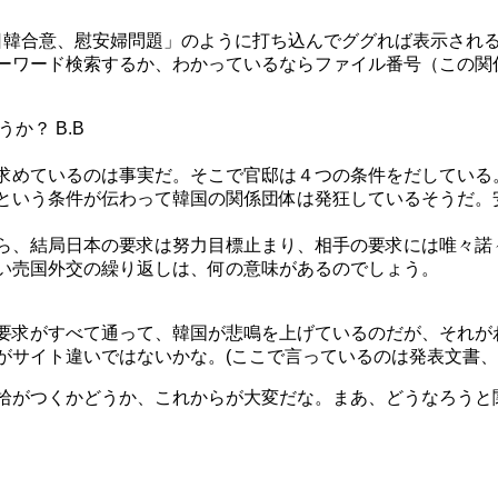
日韓合意、慰安婦問題」のように打ち込んでググれば表示され
ワード検索するか、わかっているならファイル番号（この関係
か？ B.B
求めているのは事実だ。そこで官邸は４つの条件をだしている
という条件が伝わって韓国の関係団体は発狂しているそうだ。
ら、結局日本の要求は努力目標止まり、相手の要求には唯々諾
い売国外交の繰り返しは、何の意味があるのでしょう。
要求がすべて通って、韓国が悲鳴を上げているのだが、それが
がサイト違いではないかな。(ここで言っているのは発表文書
拾がつくかどうか、これからが大変だな。まあ、どうなろうと