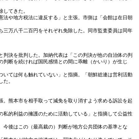
除してきた。
憲法や地方税法に違反する」と主張。市側は「会館は在日朝
ち三万八千二百円をそれぞれ免除した。同市監査委員は同年
と判決を批判した。加納代表は「この判決が他の自治体の判
の判断を続ければ国民感情との間に乖離（かいり）が生じ
ついては何も触れていない」と指摘。「朝鮮総連は営利活動
した。
張。熊本市を相手取って減免を取り消すよう求める訴訟を起
の私的利益の擁護のために活動している」と指摘して公益性
。今後はこの（最高裁の）判断が地方公共団体の基準とな