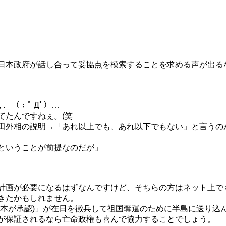
日本政府が話し合って妥協点を模索することを求める声が出る
_, ._ （；ﾟ Дﾟ）…
てたんですねぇ。(笑
田外相の説明→「あれ以上でも、あれ以下でもない」と言うの
ということが前提なのだが」
計画が必要になるはずなんですけど、そちらの方はネット上で
きたかもしれません。
日本が承認)」が在日を徴兵して祖国奪還のために半島に送り込
が保証されるなら亡命政権も喜んで協力することでしょう。