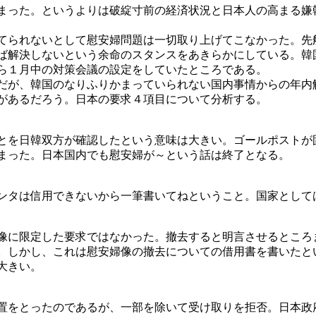
まった。というよりは破綻寸前の経済状況と日本人の高まる嫌
てられないとして慰安婦問題は一切取り上げてこなかった。先
ば解決しないという余命のスタンスをあきらかにしている。韓
ら１月中の対策会議の設定をしていたところである。
だが、韓国のなりふりかまっていられない国内事情からの年内
があるだろう。日本の要求４項目について分析する。
とを日韓双方が確認したという意味は大きい。ゴールポストが
まった。日本国内でも慰安婦が～という話は終了となる。
ンタは信用できないから一筆書いてねということ。国家として
像に限定した要求ではなかった。撤去すると明言させるところ
。しかし、これは慰安婦像の撤去についての借用書を書いたと
大きい。
置をとったのであるが、一部を除いて受け取りを拒否。日本政