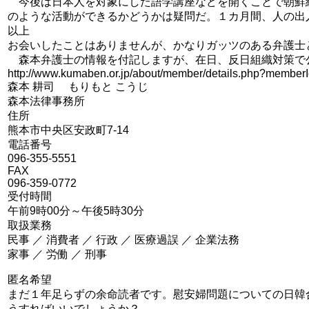
今後は日本人を対象にした語学講座などを開くことで朝鮮
のような活動ができるかどうかは疑問だ。１カ月間、人の出
以上
お会いしたことはありませんが、かなりガッツのある弁護士
森本弁護士の情報を付記しますが、在日、反日組織対策で
http://www.kumaben.or.jp/about/member/details.php?member
森本 耕司 もりもと こうじ
森本法律事務所
住所
熊本市中央区安政町7-14
電話番号
096-355-5551
FAX
096-359-0772
受付時間
午前9時00分～午後5時30分
取扱業務
民事 ／ 消費者 ／ 行政 ／ 医療過誤 ／ 企業法務
家事 ／ 労働 ／ 刑事
匿名希望
まだ１年足らずの余命読者です。慰安婦問題についての日韓
うすればいいでしょうか？