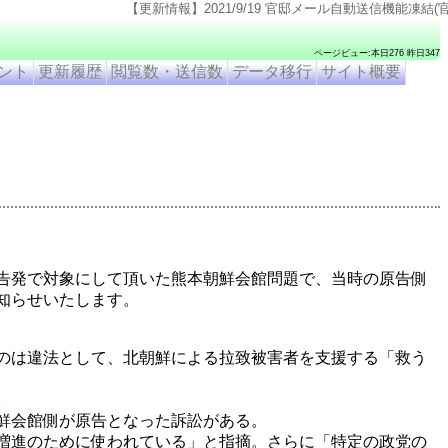
【更新情報】2021/9/19 官邸メール自動送信機能凍結(官邸のページ仕様変更のため).
ページビュー:本日276 昨日347
ント
更新履歴
閲覧数・送信数
データ移行
サイト概要
告発で対象にして頂いた熊本朝鮮会館問題で、当時の原告側
知らせいたします。
のは違法として、北朝鮮による拉致被害者を支援する「救う
。
鮮会館側が原告となった訴訟がある。
増進のために使われている」と指摘。さらに「特定の政党の