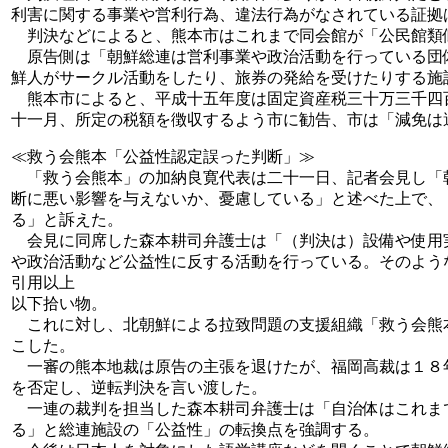
利害に関する事業や営利行為、違法行為がなされている証拠
判決などによると、熊本市はこれまで同会館が「公民館類
原告側は「朝鮮総連は営利事業や政治活動を行っている団
鮮人がサークル活動をしたり、旅券の発給を受けたりする施
熊本市によると、平成十五年度は固定資産税三十万三千四
十一月、所定の税額を徴収するよう市に勧告、市は「減免は
≪救う会熊本「公益性認定誤った判断」≫
「救う会熊本」の加納良寛代表は二十一日、記者会見し「
断に悪い影響を与えないか、憂慮している」と述べた上で、
る」と訴えた。
会見に同席した森本耕司弁護士は「（判決は）設備や使用
や政治活動など公益性に反する活動を行っている。そのよう
引用以上
以下拾い物。
これに対し、北朝鮮による拉致問題の支援組織「救う会熊
こした。
一審の熊本地裁は原告の主張を退けたが、福岡高裁は１８
を否定し、逆転判決を言い渡した。
一連の裁判を担当した森本耕司弁護士は「自治体はこれま
る」と総連施設の「公益性」の転換点を強調する。