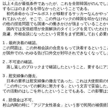
以上４点が最低条件であったが、これを全部韓国がのんでし
するにはのまざるを得なかったということである。
初代余命からゴールポストが移動するサッカーなんかやっ
れておいたが、そこで、この件はバックの韓国を叩かなけれ
の他の捏造問題でも国連への働きかけが強まっていることか
国内では安倍総理が全面解決のタイミングを見ていたわけ
急遽、外相会談になったという背景をまず把握しておく必要
1．最終決着の確認。
この問題は、この外相会談の合意をもって決着するというこ
が国外でのいわゆる告げ口外交が封印されできなくなってし
2．不可逆の確認。
蒸し返しのブロックまで確認したということ。要するにア
3．慰安婦像の撤去。
日本の要求は慰安婦像の撤去であった。これは大使館前の
「この件についての解決に努力する」という文言で妥協した
ての活動のはしごを外したということでもある。この影響は
4．賠償金は不可。
村山内閣の時に「アジア女性基金」という形で民間の補償措