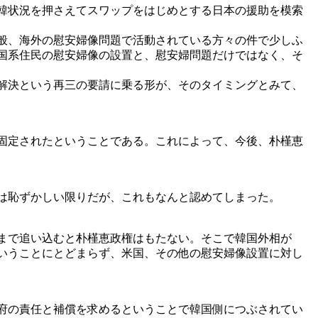
韓状況を押さえてスワップをはじめとする日本の援助を模索
般、海外の慰安婦像問題で活動されている方々の件で少しふ
国系住民の慰安婦像の設置と、慰安婦問題だけではなく、そ
解決という再三の要請に乗る形が、そのタイミングとみて、
固定されたということである。これによって、今後、朴槿恵
は恥ずかしい限りだが、これもなんと認めてしまった。
まで追い込むと朴槿恵政権はもたない。そこで韓国外相が
いうことにとどまらず、米国、その他の慰安婦像設置に対し
府の責任と補償を求めるということで韓国側につぶされてい