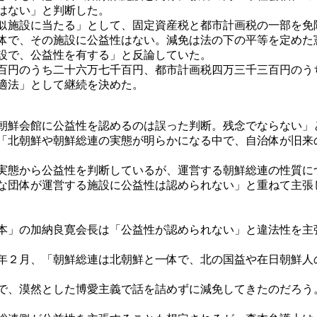
はない」と判断した。
似施設に当たる」として、固定資産税と都市計画税の一部を免
体で、その施設に公益性はない。減免は法の下の平等を定めた
設で、公益性を有する」と反論していた。
百円のうち二十六万七千百円、都市計画税四万三千三百円のう
適法」として継続を決めた。
朝鮮会館に公益性を認めるのは誤った判断。残念でならない」
「北朝鮮や朝鮮総連の実態が明らかになる中で、自治体が旧来
実態から公益性を判断しているが、運営する朝鮮総連の性質に
な団体が運営する施設に公益性は認められない」と重ねて主張
本」の加納良寛会長は「公益性が認められない」と違法性を主
年２月、「朝鮮総連は北朝鮮と一体で、北の国益や在日朝鮮人
で、漠然とした博愛主義で話を詰めずに減免してきたのだろう