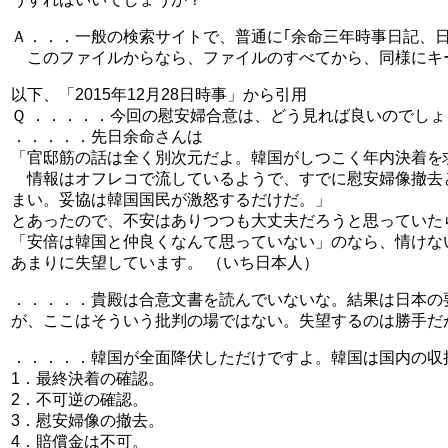
Ａ．．．一般の検索サイトで、普通に｢余命三年時事日記、
このファイルからなら、ファイルのすべてから、同様にキー
以下、「2015年12月28日時事」から引用
Ｑ ．．．．．今回の慰安婦合意は、どう見れば良いのでしょう
．．．．．先日余命さんは
「官邸筋の話は全く別次元だよ。韓国がしつこく年内決着を
情報はオフレコで流しているようで、すでに慰安婦像撤去
まい。妥協は韓国国民が激怒するだけだ。」
とあったので、不安はありつつも大丈夫だろうと思っていた
「安倍は韓国と仲良くなんて思っていない」のなら、情けな
あまりに失望しています。 （いち日本人）
．．．．．貴殿は合意文書を読んでいないな。結果は日本の
が、ここはそういう批判の場ではない。失望するのは勝手だ
．．．．．韓国が全面降伏しただけですよ。韓国は国内の収
1．最終決着の確認。
2．不可逆の確認。
3．慰安婦像の撤去。
4．賠償金は不可。