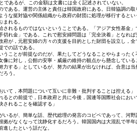
ことであるが、この金額は文書には全く記述されていない。
のである。運営の主体と責任は韓国政府にある。日韓協調の取
ような挺対協や関係組織から政府の財団に処理が移行するとい
ぶまれる。
給されるものではないということである。「アジア女性基金」
手切れ金」である。これで慰安婦問題は「完全決着」となれば
政府が，元慰安婦の方々の支援を目的とした財団を設立し，全
提での話である。
いうことが前提なのだが、果たしてどうなることやらまったく
女像に対し，公館の安寧・威厳の維持の観点から懸念している
努力する」としているが、努力の結果が出なければ、合意は当
だろう。
おいて，本問題について互いに非難・批判することは控える」
れるとの前提で，日本政府と共に今後，国連等国際社会におい
決されることを確認する」
がいるが、簡単な話、歴代総理の発言のコピペであって、河野
根拠がなくなって沈静化するだろう。韓国国内は大混乱で半年
前進したという話だな。