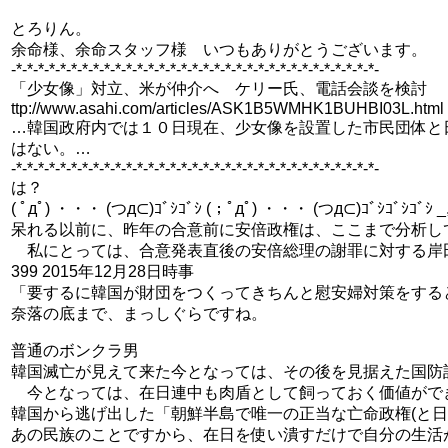
とろりん。
余命様、余命スタッフ様 いつもありがとうございます。
-*-*-*-*-*-*-*-*-*-*-*-*-*-*-*-*-*-*-*-*-*-*-*-*-*-*-*-*-*-*-*-*-*-
「少女像」対立、米が仲介へ ケリー氏、電話会談を検討
ttp://www.asahi.com/articles/ASK1B5WMHK1BUHBI03L.html
…韓国政府内では１０日現在、少女像を設置した市民団体と
はない。…
-*-*-*-*-*-*-*-*-*-*-*-*-*-*-*-*-*-*-*-*-*-*-*-*-*-*-*-*-*-*-*-*-*-
は？
( ﾟдﾟ) ・・・ (つд⊂)ｺﾞｼｺﾞｼ (；ﾟдﾟ) ・・・ (つд⊂)ｺﾞｼｺﾞｼｺﾞｼ 
呆れる以前に、昨年の合意前に安倍政権は、ここまで分析し
私にとっては、合意発表直後の安倍総理の謝罪に対する岸
399 2015年12月28日時事
「要するに韓国が財団をつくってきちんと慰安婦対策をする
奈落の底まで、まっしぐらですね。
普通のボンクラ男
韓国滅亡が見えて来た今となっては、その後を見据えた国防
今となっては、在日連中も肉盾として飼っておく価値がで
韓国から逃げ出した「朝鮮半島で唯一の正当な亡命政権(と
あの民族のことですから、在日を使い潰すだけで自分の生活