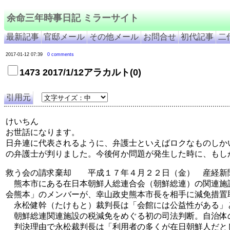
余命三年時事日記 ミラーサイト
最新記事
官邸メール
その他メール
お問合せ
初代記事
二
2017-01-12 07:39
0 comments
1473 2017/1/12アラカルト(0)
引用元
けいちん
お世話になります。
日弁連に代表されるように、弁護士といえばロクなものしか
の弁護士が判りました。今後何か問題が発生した時に、もし
救う会の請求棄却 平成１７年４月２２日（金） 産経新
熊本市にある在日本朝鮮人総連合会（朝鮮総連）の関連施
会熊本」のメンバーが、幸山政史熊本市長を相手に減免措置
永松健幹（たけもと）裁判長は「会館には公益性がある」
朝鮮総連関連施設の税減免をめぐる初の司法判断。自治体
判決理由で永松裁判長は「利用者の多くが在日朝鮮人だと