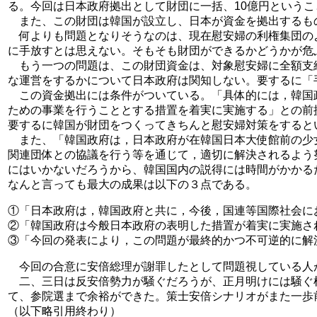
る。今回は日本政府拠出として財団に一括、10億円という
また、この財団は韓国が設立し、日本が資金を拠出するも
何よりも問題となりそうなのは、現在慰安婦の利権集団の
に手放すとは思えない。そもそも財団ができるかどうかが危
もう一つの問題は、この財団資金は、対象慰安婦に全額支
な運営をするかについて日本政府は関知しない。要するに「
この資金拠出には条件がついている。「具体的には，韓国
ための事業を行うこととする措置を着実に実施する」との前
要するに韓国が財団をつくってきちんと慰安婦対策をすると
また、「韓国政府は，日本政府が在韓国日本大使館前の少
関連団体との協議を行う等を通じて，適切に解決されるよう
にはいかないだろうから、韓国国内の説得には時間がかかる
なんと言っても最大の成果は以下の３点である。
①「日本政府は，韓国政府と共に，今後，国連等国際社会に
②「韓国政府は今般日本政府の表明した措置が着実に実施さ
③「今回の発表により，この問題が最終的かつ不可逆的に解
今回の合意に安倍総理が謝罪したとして問題視している人
二、三日は反安倍勢力が騒ぐだろうが、正月明けには騒ぐ
て、参院選まで余裕ができた。策士安倍シナリオがまた一歩
（以下略引用終わり）