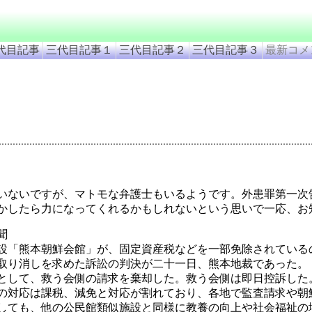
代目記事
三代目記事１
三代目記事２
三代目記事３
最新コメ
いないですが、マトモな弁護士もいるようです。外患罪第一次
かしたら力になってくれるかもしれないという思いで一応、お
聞
設「熊本朝鮮会館」が、固定資産税などを一部免除されている
取り消しを求めた訴訟の判決が二十一日、熊本地裁であった。
として、救う会側の請求を棄却した。救う会側は即日控訴した
の対応は課税、減免と対応が割れており、各地で監査請求や朝
しても、他の公民館類似施設と同様に教養の向上や社会福祉の