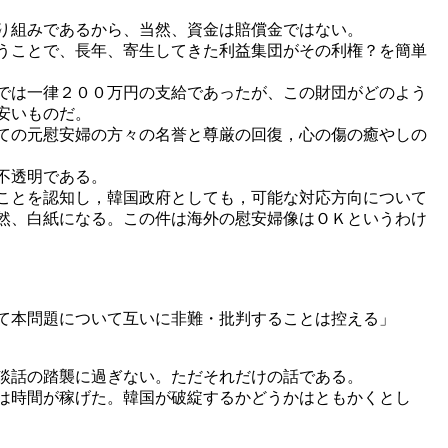
り組みであるから、当然、資金は賠償金ではない。
うことで、長年、寄生してきた利益集団がその利権？を簡単
では一律２００万円の支給であったが、この財団がどのよう
安いものだ。
ての元慰安婦の方々の名誉と尊厳の回復，心の傷の癒やしの
不透明である。
ことを認知し，韓国政府としても，可能な対応方向について
然、白紙になる。この件は海外の慰安婦像はＯＫというわけ
て本問題について互いに非難・批判することは控える」
談話の踏襲に過ぎない。ただそれだけの話である。
は時間が稼げた。韓国が破綻するかどうかはともかくとし