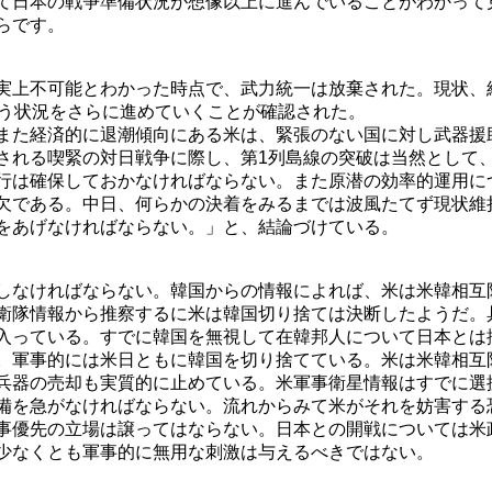
て日本の戦争準備状況が想像以上に進んでいることがわかって
らです。
実上不可能とわかった時点で、武力統一は放棄された。現状、
いう状況をさらに進めていくことが確認された。
また経済的に退潮傾向にある米は、緊張のない国に対し武器援
される喫緊の対日戦争に際し、第1列島線の突破は当然として
行は確保しておかなければならない。また原潜の効率的運用に
欠である。中日、何らかの決着をみるまでは波風たてず現状維
をあげなければならない。」と、結論づけている。
しなければならない。韓国からの情報によれば、米は米韓相互
衛隊情報から推察するに米は韓国切り捨ては決断したようだ。
入っている。すでに韓国を無視して在韓邦人について日本とは
。軍事的には米日ともに韓国を切り捨てている。米は米韓相互
兵器の売却も実質的に止めている。米軍事衛星情報はすでに選
備を急がなければならない。流れからみて米がそれを妨害する
事優先の立場は譲ってはならない。日本との開戦については米
少なくとも軍事的に無用な刺激は与えるべきではない。