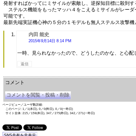
発射すればかってにミサイルが索敵し、逆探知目標に殺到す
ステルス機能をもったマッハ４をこえるミサイルがレーダ
可能です。
最新先端実証機心神の５分の１モデルも無人ステルス攻撃機
内田 能史
よ
り:
2015年9月14日 8:14 PM
一時、見られなかったので、どうしたのかな、と心配
返信
余命三年時事日記 ミラーサイト
余命３年時事日記 ミラーサイト
余命3年時事日記 ミラーサイト
コメント
コメントを閲覧・投稿・削除
ページビュー／ユーザ数詳細:
このページ: 1／1(本日), 0／0(昨日), 0／0(一昨日)
サイト全体: 215／159(本日), 347／275(昨日), 342／271(一昨日)