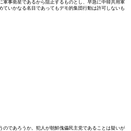
に軍事衛星であるから阻止するものとし、早急に中韓共用軍
めていかなる名目であってもデモ的集団行動は許可しないも
うのであろうか。犯人が朝鮮傀儡民主党であることは疑いが