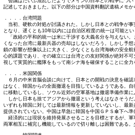
会議はだいぶ混乱したようでメインの日本との戦争につい
記述しておきました。以下の部分は中国資料翻訳遺稿メモか
．．．．台湾問題
当初、硬軟の対処が討議された。しかし日本との戦争が事
となり、遅くとも10年以内には自治区程度の統一は可能と
「政経の平和的統一は米に干渉する大義名分を与えない。
くなった台湾に最新兵器の売却はしないだろう。しかし予想
鎖の影響が想像以上に大きく、少なくとも台湾海峡の安全航
心的課題であり、その確立には台湾との友好関係が絶対不可
視して実質的に艦隊をもって南シナ海を確保することに全力
．．．．米国関係
６月の中米首脳会談に向けて、日本との開戦の決意を確認
はなく、韓国からの全面撤退を目指しているようである。自
に移動しているし、ソウル近郊の空軍基地は撤退準備作業に
しかし日本も捨てアジアから撤退という考えはなさそうだ
いずれも韓国に対しては最新情報を更新していないし、最新
提供されていない。中国は早急に韓国を中国ＧＰＳ傘下へ準
経済的には現状を維持発展させることを目標とするが、軍
両軍相互に補完し機能しているので切り離しは困難である。