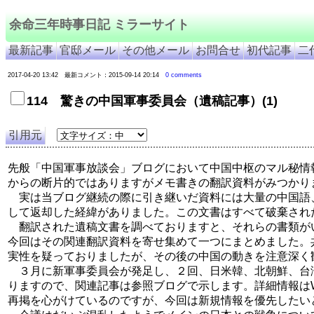
余命三年時事日記 ミラーサイト
最新記事
官邸メール
その他メール
お問合せ
初代記事
二
2017-04-20 13:42 最新コメント：2015-09-14 20:14
0 comments
114 驚きの中国軍事委員会（遺稿記事）(1)
引用元
先般「中国軍事放談会」ブログにおいて中国中枢のマル秘情
からの断片的ではありますがメモ書きの翻訳資料がみつかり
実は当ブログ継続の際に引き継いだ資料には大量の中国語
して返却した経緯がありました。この文書はすべて破棄され
翻訳された遺稿文書を調べておりますと、それらの書類が
今回はその関連翻訳資料を寄せ集めて一つにまとめました。
実性を疑っておりましたが、その後の中国の動きを注意深く
３月に新軍事委員会が発足し、２回、日米韓、北朝鮮、台
りますので、関連記事は参照ブログで示します。詳細情報はW
再掲を心がけているのですが、今回は新規情報を優先したい