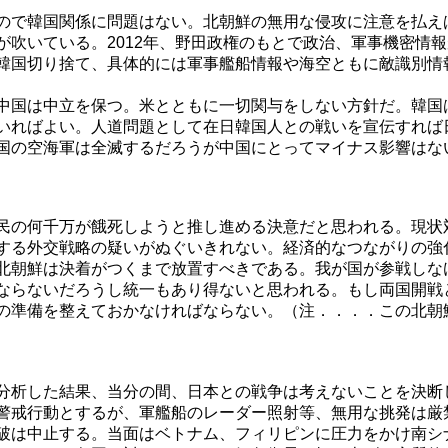
ので韓国関係に問題はない。北朝鮮の無用な侵攻に注意を払え
が吹いている。2012年、野田政権のもとで政治、軍事機密情
韓国切り捨て、具体的には軍事艦船情報や海空ともに敵識別情
中国は中立を保つ。米とともに一切関与をしない方針だ。韓国
いればよい。人道問題として在日韓国人との戦いを宣伝すれば
国の空海軍は全滅するだろうが中国にとってマイナス影響はな
民の何千万が餓死しようと推し進める決意だと思われる。現状
する外交戦略の疑いがぬぐいきれない。経済的なつながりの強
北朝鮮は決着がつくまで放置すべきである。我が国が参戦しな
ならないだろうし統一もあり得ないと思われる。もし両国開戦
の準備を整えておかなければならない。（注．．．．この北朝
分析した結果、当分の間、日本との戦争は考えないことを決断
警戒行動とするが、軍艦船のレーダー照射等、無用な挑発は厳
破は中止する。当面はベトナム、フィリピンに圧力をかけ南シ