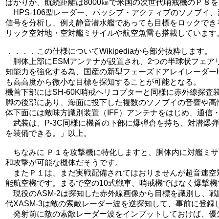
ばかりか、航続距離は8000㎞で米国の次世代哨戒機のＰ８
HPS-106型レーダー、パッシブ・アクティブのソノブイ
信号を分析し、例え静音潜水艦であっても目標をロックできる機
リック空対地・空対艦ミサイルや航空魚雷も搭載しています。搭載
．．．．この仕様についてWikipediaから部分抜粋します。
「胴体上部にESMアンテナが設置され、2つの半球状フェア
知能力を強化する為、国産の新型フェーズドアレイレーダーH
も高高度から微小な目標を探知することが可能となる。
機首下部にはSH-60K哨戒ヘリコプターと同様に赤外線探
脚の後部にあり、海面に投下した複数のソノブイの音響や高
体下面には敵味方識別装置（IFF）アンテナをはじめ、通信
武装は、P-3C同様に機首の下部に爆弾倉を持ち、対潜爆
を装備できる。」以上。
ちなみに Ｐ１を攻撃機に特化しますと、胴体内に対艦ミサイ
和攻撃が可能な機体だそうです。
またＰ１は、まだ実戦配備されてはおりませんが超音速空対
能航空機です。まるで空の10式戦車、哨戒機ではなく爆撃機
現役のASM-2は探知した赤外線画像から目標を識別し、
代XASM-3は敵の索敵レーダー波を逆探知して、事前に登
発射前に敵の索敵レーダー波をインプットしておけば、優