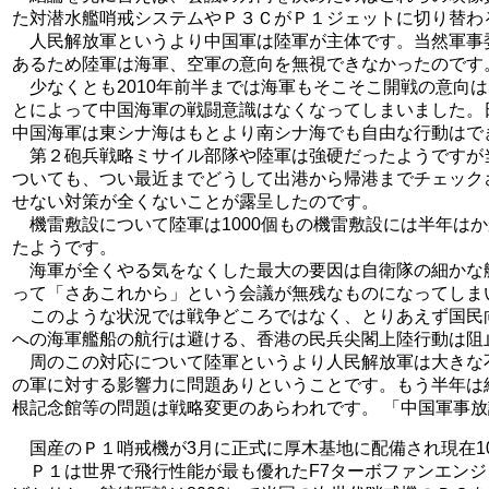
た対潜水艦哨戒システムやＰ３ＣがＰ１ジェットに切り替わ
人民解放軍というより中国軍は陸軍が主体です。当然軍事
あるため陸軍は海軍、空軍の意向を無視できなかったのです
少なくとも2010年前半までは海軍もそこそこ開戦の意向
とによって中国海軍の戦闘意識はなくなってしまいました。
中国海軍は東シナ海はもとより南シナ海でも自由な行動はで
第２砲兵戦略ミサイル部隊や陸軍は強硬だったようですが当
ついても、つい最近までどうして出港から帰港までチェック
せない対策が全くないことが露呈したのです。
機雷敷設について陸軍は1000個もの機雷敷設には半年は
たようです。
海軍が全くやる気をなくした最大の要因は自衛隊の細かな
って「さあこれから」という会議が無残なものになってしま
このような状況では戦争どころではなく、とりあえず国民
への海軍艦船の航行は避ける、香港の民兵尖閣上陸行動は阻
周のこの対応について陸軍というより人民解放軍は大きな
の軍に対する影響力に問題ありということです。もう半年は
根記念館等の問題は戦略変更のあらわれです。 「中国軍事
国産のＰ１哨戒機が3月に正式に厚木基地に配備され現在1
Ｐ１は世界で飛行性能が最も優れたF7ターボファンエンジン