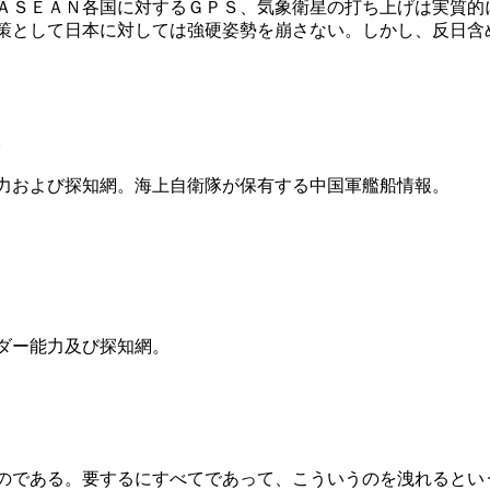
ＡＳＥＡＮ各国に対するＧＰＳ、気象衛星の打ち上げは実質的
策として日本に対しては強硬姿勢を崩さない。しかし、反日含
。
力および探知網。海上自衛隊が保有する中国軍艦船情報。
ダー能力及び探知網。
のである。要するにすべてであって、こういうのを洩れるとい