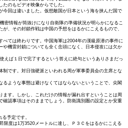
したのもビデオ映像からでした。
が今回は違いました。仮想敵国が日本という海を挟んだ国で
家機密情報が筒抜けになり自衛隊の準備状況が明らかになるこ
たが、その封鎖作戦は中国の予想をはるかにこえるもので、
べては終わりです。中国海軍は2004年の漢級原潜の事件に
ーや機雷封鎖についても全く念頭になく、日本侵攻には欠か
に使えば１日で完了するという答えに絶句というありさまだっ
体制です。対日強硬派といわれる周が軍事委員会の主席とな
なるような事態は避けなくてはならないということで、尖閣
ります。しかし、これだけの情報が漏れ出すということは周
で確認事項はそのままでしょう。防衛識別圏の設定とか安重
れる予定です。
限度は1万3520メートルに達し、Ｐ３Ｃをはるかにこえる