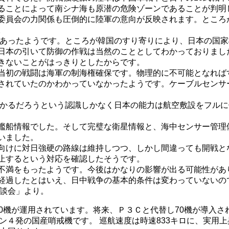
ることによって南シナ海も原潜の危険ゾーンであることが判明
委員会の力関係も圧倒的に陸軍の意向が反映されます。ところ
。
はあったようです。ところが韓国のすり寄りにより、日本の国
日本の引いて防御の作戦は当然のこととしてわかっておりまし
きないことがはっきりとしたからです。
初の戦闘は海軍の制海権確保です。物理的に不可能となればす
されていたのかわかっていなかったようです。ケーブルセンサ
かかるだろうという認識しかなく日本の能力は航空敷設をフル
艦船情報でした。そして完璧な衛星情報と、海中センサー管理
いました。
向けに対日強硬の路線は維持しつつ、しかし間違っても開戦と
止するという対応を確認したそうです。
不満をもったようです。今後はかなりの影響が出る可能性があ
経過したとはいえ、日中戦争の基本的条件は変わっていないの
放談会」より。
0機が運用されています。将来、Ｐ３Ｃと代替し70機が導入さ
４発の国産哨戒機です。 巡航速度は時速833キロに、実用上昇