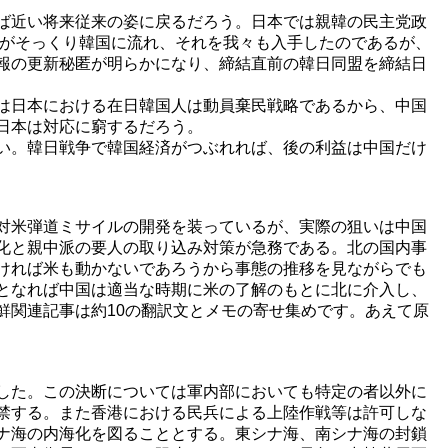
ば近い将来従来の姿に戻るだろう。日本では親韓の民主党政
報がそっくり韓国に流れ、それを我々も入手したのであるが、
報の更新秘匿が明らかになり、締結直前の韓日同盟を締結日
は日本における在日韓国人は動員棄民戦略であるから、中国
日本は対応に窮するだろう。
い。韓日戦争で韓国経済がつぶれれば、後の利益は中国だけ
対米弾道ミサイルの開発を装っているが、実際の狙いは中国
化と親中派の要人の取り込み対策が急務である。北の国内事
ければ米も動かないであろうから事態の推移を見ながらでも
となれば中国は適当な時期に米の了解のもとに北に介入し、
鮮関連記事は約10の翻訳文とメモの寄せ集めです。あえて原
した。この決断については軍内部においても特定の者以外に
禁する。また香港における民兵による上陸作戦等は許可しな
ナ海の内海化を図ることとする。東シナ海、南シナ海の封鎖