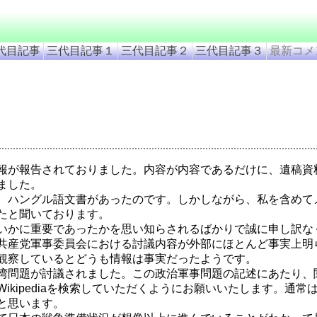
代目記事
三代目記事１
三代目記事２
三代目記事３
最新コメ
報が報告されておりました。内容が内容であるだけに、遺稿資
ました。
、ハングル語文書があったのです。しかしながら、私を含めて
たと聞いております。
いかに重要であったかを思い知らされるばかりで誠に申し訳な
共産党軍事委員会における討議内容が外部にほとんど事実上明
観察しているとどうも情報は事実だったようです。
湾問題が討議されました。この政治軍事問題の記述にあたり、
ikipediaを検索していただくようにお願いいたします。通
と思います。