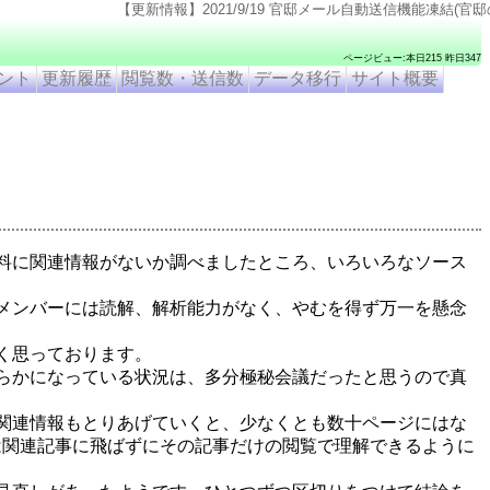
【更新情報】2021/9/19 官邸メール自動送信機能凍結(官邸のページ仕様変更のため). 202
ページビュー:本日215 昨日347
ント
更新履歴
閲覧数・送信数
データ移行
サイト概要
料に関連情報がないか調べましたところ、いろいろなソース
メンバーには読解、解析能力がなく、やむを得ず万一を懸念
く思っております。
らかになっている状況は、多分極秘会議だったと思うので真
関連情報もとりあげていくと、少なくとも数十ページにはな
常は関連記事に飛ばずにその記事だけの閲覧で理解できるように