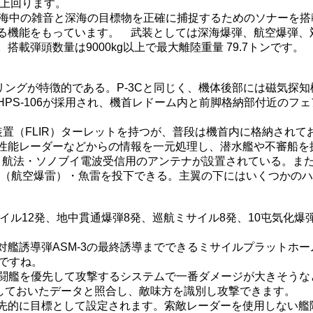
を上回ります。
、海中の雑音と深海の目標物を正確に捕捉するためのソナーを搭
能をもっています。 武装としては深海爆弾、航空爆弾、対艦ミサ
弾頭数量は9000kg以上で最大離陸重量 79.7トンです。
リングが特徴的である。P-3Cと同じく、機体後部には磁気探
PS-106が採用され、機首レドーム内と前脚格納部付近のフェ
査装置（FLIR）ターレットを持つが、普段は機首内に格納され
性能レーダーなどからの情報を一元処理し、潜水艦や不審船を
・航法・ソノブイ電波受信用のアンテナが設置されている。また、
弾（航空爆雷）・魚雷を投下できる。主翼の下にはいくつかのハ
ル12発、地中貫通爆弾8発、巡航ミサイル8発、10屯気化爆
艦誘導弾ASM-3の最終誘導までできるミサイルプラットホ
ですね。
戦闘艦を優先して攻撃するシステムで一番ダメージが大きそう
録しておいたデータと照合し、敵味方を識別し攻撃できます。
先的に目標として設定されます。索敵レーダーを使用しない艦