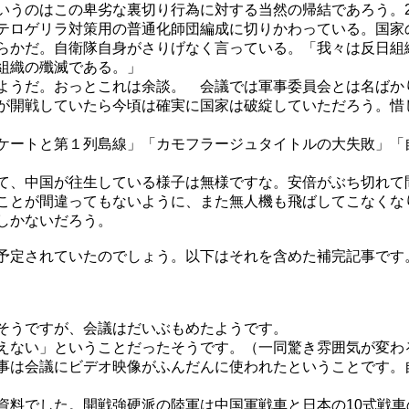
うのはこの卑劣な裏切り行為に対する当然の帰結であろう。201
テロゲリラ対策用の普通化師団編成に切りかわっている。国家
らかだ。自衛隊自身がさりげなく言っている。「我々は反日組
組織の殲滅である。」
ようだ。おっとこれは余談。 会議では軍事委員会とは名ばか
が開戦していたら今頃は確実に国家は破綻していただろう。惜
ケートと第１列島線」「カモフラージュタイトルの大失敗」「
て、中国が往生している様子は無様ですな。安倍がぶち切れて
ことが間違ってもないように、また無人機も飛ばしてこなくな
しかないだろう。
予定されていたのでしょう。以下はそれを含めた補完記事です
そうですが、会議はだいぶもめたようです。
えない」ということだったそうです。（一同驚き雰囲気が変わ
事は会議にビデオ映像がふんだんに使われたということです。
料でした。開戦強硬派の陸軍は中国軍戦車と日本の10式戦車