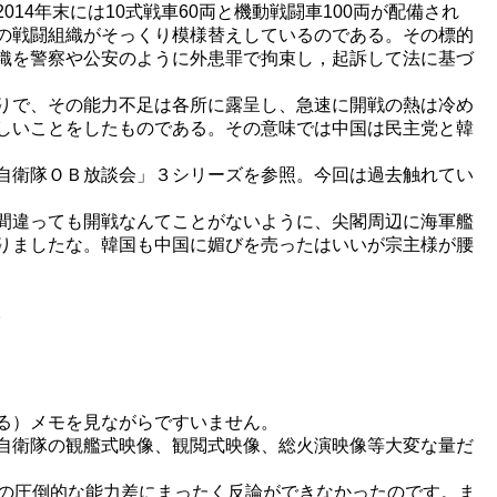
4年末には10式戦車60両と機動戦闘車100両が配備され
の戦闘組織がそっくり模様替えしているのである。その標的
織を警察や公安のように外患罪で拘束し，起訴して法に基づ
りで、その能力不足は各所に露呈し、急速に開戦の熱は冷め
しいことをしたものである。その意味では中国は民主党と韓
自衛隊ＯＢ放談会」３シリーズを参照。今回は過去触れてい
間違っても開戦なんてことがないように、尖閣周辺に海軍艦
りましたな。韓国も中国に媚びを売ったはいいが宗主様が腰
。
る）メモを見ながらですいません。
自衛隊の観艦式映像、観閲式映像、総火演映像等大変な量だ
の圧倒的な能力差にまったく反論ができなかったのです。ま