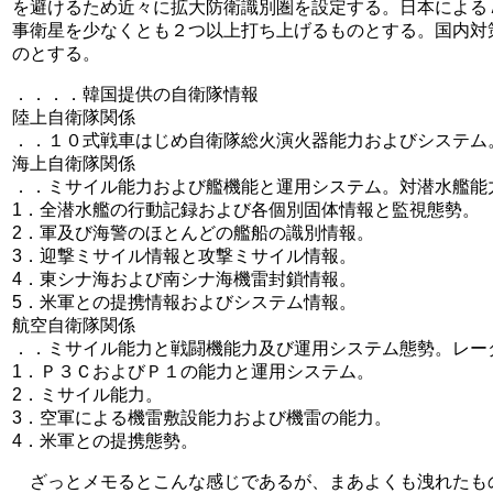
を避けるため近々に拡大防衛識別圏を設定する。日本による
事衛星を少なくとも２つ以上打ち上げるものとする。国内対
のとする。
．．．．韓国提供の自衛隊情報
陸上自衛隊関係
．．１０式戦車はじめ自衛隊総火演火器能力およびシステム
海上自衛隊関係
．．ミサイル能力および艦機能と運用システム。対潜水艦能
1．全潜水艦の行動記録および各個別固体情報と監視態勢。
2．軍及び海警のほとんどの艦船の識別情報。
3．迎撃ミサイル情報と攻撃ミサイル情報。
4．東シナ海および南シナ海機雷封鎖情報。
5．米軍との提携情報およびシステム情報。
航空自衛隊関係
．．ミサイル能力と戦闘機能力及び運用システム態勢。レー
1．Ｐ３ＣおよびＰ１の能力と運用システム。
2．ミサイル能力。
3．空軍による機雷敷設能力および機雷の能力。
4．米軍との提携態勢。
ざっとメモるとこんな感じであるが、まあよくも洩れたも