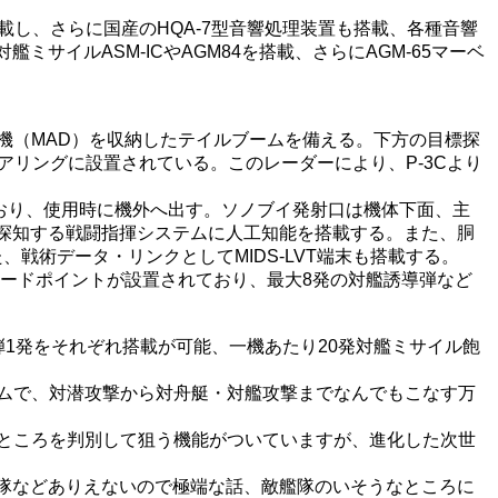
載し、さらに国産のHQA-7型音響処理装置も搭載、各種音響
イルASM-ICやAGM84を搭載、さらにAGM-65マーベ
知機（MAD）を収納したテイルブームを備える。下方の目標探
アリングに設置されている。このレーダーにより、P-3Cより
ており、使用時に機外へ出す。ソノブイ発射口は機体下面、主
探知する戦闘指揮システムに人工知能を搭載する。また、胴
戦術データ・リンクとしてMIDS-LVT端末も搭載する。
ードポイントが設置されており、最大8発の対艦誘導弾など
弾1発をそれぞれ搭載が可能、一機あたり20発対艦ミサイル飽
ームで、対潜攻撃から対舟艇・対艦攻撃までなんでもこなす万
なところを判別して狙う機能がついていますが、進化した次世
隊などありえないので極端な話、敵艦隊のいそうなところに