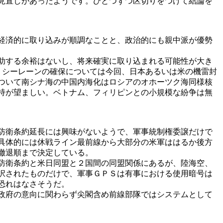
見直しがあったようです。ひとつずつ区切りをつけて結論を
経済的に取り込みが順調なことと、政治的にも親中派が優勢
助する余裕はないし、将来確実に取り込まれる可能性が大き
、シーレーンの確保については今回、日本あるいは米の機雷封
ついて南シナ海の中国内海化はロシアのオホーツク海同様核
持が望ましい。ベトナム、フィリピンとの小規模な紛争は無
防衛条約延長には興味がないようで、軍事統制権委譲だけで
具体的には休戦ライン最前線から大部分の米軍ははるか後方
撤退順まで決定している。
防衛条約と米日同盟と２国間の同盟関係にあるが、陸海空、
択されたものだけで、軍事ＧＰＳは有事における使用暗号は
恐れはなさそうだ。
政府の意向に関わらず尖閣含め前線部隊ではシステムとして