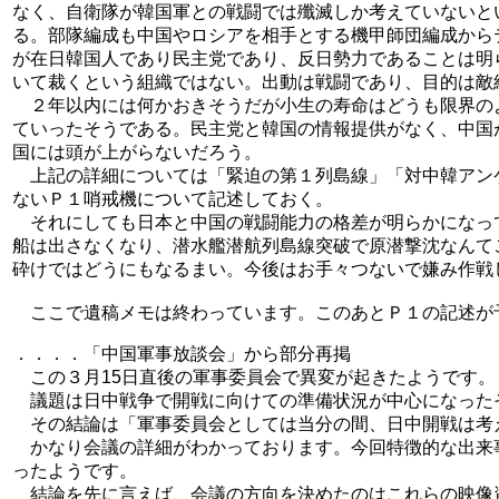
なく、自衛隊が韓国軍との戦闘では殲滅しか考えていないとい
る。部隊編成も中国やロシアを相手とする機甲師団編成から
が在日韓国人であり民主党であり、反日勢力であることは明
いて裁くという組織ではない。出動は戦闘であり、目的は敵
２年以内には何かおきそうだが小生の寿命はどうも限界の
ていったそうである。民主党と韓国の情報提供がなく、中国
国には頭が上がらないだろう。
上記の詳細については「緊迫の第１列島線」「対中韓アン
ないＰ１哨戒機について記述しておく。
それにしても日本と中国の戦闘能力の格差が明らかになっ
船は出さなくなり、潜水艦潜航列島線突破で原潜撃沈なんて
砕けではどうにもなるまい。今後はお手々つないで嫌み作戦
ここで遺稿メモは終わっています。このあとＰ１の記述が
．．．．「中国軍事放談会」から部分再掲
この３月15日直後の軍事委員会で異変が起きたようです。
議題は日中戦争で開戦に向けての準備状況が中心になった
その結論は「軍事委員会としては当分の間、日中開戦は考
かなり会議の詳細がわかっております。今回特徴的な出来
ったようです。
結論を先に言えば、会議の方向を決めたのはこれらの映像資