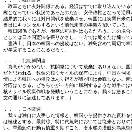
．．．．韓国関連
政軍ともに友好関係にある。経済はすでに取り込んでいる
権となっていい状況であったのだが、安倍政権となって逆風
結果的に我々には対日開戦を放棄させ、韓国には実質日米の
当日にキャンセルするという前代未聞の事態を招いている。
韓日関係であるが、衝突の可能性はあるだろう。この場合
としては日本国憲法を振りかざし、一方では煽るだけ煽って
憲法上、日本の韓国への侵攻はない。独島含めて周辺で韓
が享受することになるだろう。
．．．．北朝鮮関連
真意がつかめない。核開発について放棄はありえない。国
だと思われる。数個の核ミサイルの保有により、中国を恫喝
情による韓国への侵攻はあり得るが我が国は参戦しない。南
対応はできる。どちらかが一方的に勝利するような戦争には
核ミサイル廃棄作戦を発動ということになる。我々は急ぎこ
文の通りに記述してあります。）
．．．．日本関連
我々は独自に入手した情報と、韓国から提供された資料を
は極秘とする。最前線、特に釣魚島においては従来とおりの
い。軍艦船の行動も慎重を期すこと。潜水艦の潜航列島線突