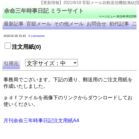
【更新情報】2021/9/19 官邸メール自動送信機能凍結(官邸のページ仕様変更
余命三年時事日記 ミラーサイト
ページビュー:本日49 昨日356
最新記事
官邸メール
その他メール
お問合せ
初代記事
二
2018-02-28 23:43
0 comments
注文用紙(0)
引用元
事務局でございます。下記の通り、郵送用のご注文用紙を
作成いたしました。
ｐｄｆファイルを画像下のリンクからダウンロードしてお
使いください。
月刊余命三年時事日記注文用紙A4