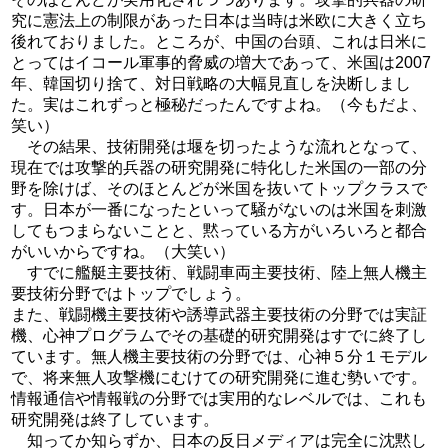
究に憲法上の制限があった日本は当時は米欧に大きく立ち
後れておりました。ところが、中国の台頭、これは日米に
とってはイコール軍事的脅威の増大であって、米国は2007
年、韓国切り捨て、対日戦略の大幅見直しを決断しまし
た。実はこれずっと極秘だったんですよね。（今もだよ、
笑い）
その結果、技術開発は堰を切ったような流れとなって、
現在では攻撃的兵器の研究開発に特化した米国の一部の分
野を除けば、そのほとんどが米国を抜いてトップクラスで
す。日本が一番になったといって騒がないのは米国を刺激
してもつまらないことと、黙っている方がいろいろと都合
がいいからですね。（大笑い）
すでに艦艇主要技術、戦闘車両主要技術、陸上無人機主
要技術分野ではトップでしょう。
また、戦闘機主要技術や誘導武器主要技術の分野では実証
機、心神プログラムでその基礎的研究開発はすでに終了し
ています。無人機主要技術の分野では、心神５分１モデル
で、将来無人攻撃機にむけての研究開発に進む勢いです。
情報通信や情報戦の分野では実用的なレベルでは、これも
研究開発は終了しています。
知ってか知らずか、日本の反日メディアは完全に沈黙し