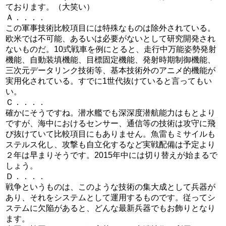
ております。（大笑い）
Ａ．．．．
この軍事技術比較項目には特殊なものは除外されている。
欧米では不可能、あるいは必要がないとして研究開発され
ないものだ。10式戦車を例にとると、走行中万能姿勢発射
機能、自動装填機能、目標固定機能、発射時期制御機能、
三次元データリンク技術等、基本技術外のアニメ的機能が
実用化されている。すでに1世代抜けていると言ってもい
い。
Ｃ．．．．
確かにそうですね。潜水艦でも深深度潜航能力はもとより
ですが、海中におけるセンサー、通信等の技術は攻守に飛
び抜けていて比較項目にもありません。魚雷もミサイルも
ステルス化し、攻撃も自立化するなど実戦配備は予定より
２年は早まりそうです。2015年中には切り替えが始まるで
しょう。
Ｄ．．．．
戦争というものは、このような技術の集大成として兵器が
あり、それをシステムとして運用するものです。従ってシ
ステムに欠陥があると、どんな最新兵器でもお飾りとなり
ます。