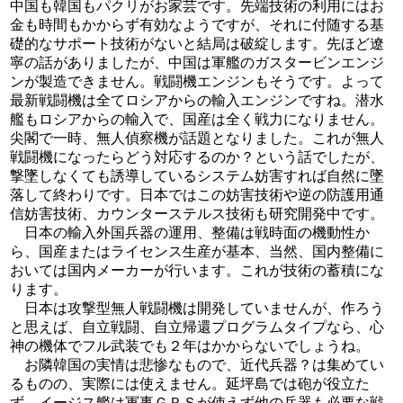
中国も韓国もパクリがお家芸です。先端技術の利用にはお
金も時間もかからず有効なようですが、それに付随する基
礎的なサポート技術がないと結局は破綻します。先ほど遼
寧の話がありましたが、中国は軍艦のガスタービンエンジ
ンが製造できません。戦闘機エンジンもそうです。よって
最新戦闘機は全てロシアからの輸入エンジンですね。潜水
艦もロシアからの輸入で、国産は全く戦力になりません。
尖閣で一時、無人偵察機が話題となりました。これが無人
戦闘機になったらどう対応するのか？という話でしたが、
撃墜しなくても誘導しているシステム妨害すれば自然に墜
落して終わりです。日本ではこの妨害技術や逆の防護用通
信妨害技術、カウンターステルス技術も研究開発中です。
日本の輸入外国兵器の運用、整備は戦時面の機動性か
ら、国産またはライセンス生産が基本、当然、国内整備に
おいては国内メーカーが行います。これが技術の蓄積にな
ります。
日本は攻撃型無人戦闘機は開発していませんが、作ろう
と思えば、自立戦闘、自立帰還プログラムタイプなら、心
神の機体でフル武装でも２年はかからないでしょうね。
お隣韓国の実情は悲惨なもので、近代兵器？は集めてい
るものの、実際には使えません。延坪島では砲が役立た
ず。イージス艦は軍事ＧＰＳが使えず他の兵器も必要な戦