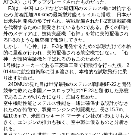
ATD-X）よりアップグレードされたものだった。
F3は、中国·ロシアなどの周辺国のステルス機に対抗する
ため.射程距離200kmの最新型対艦ミサイルも搭載 、日本が
日米共同開発の形で作られ、実戦配備されたF-2支援戦闘機
を代替するために開発されているものである。多くの国内
外のメディアは、技術実証機「心神」を前に実戦配備され
るF-3のような航空機で報道してきた。
しかし、「心神」は、F-3を開発するための試験だけで本格
的に量産が行われ、実戦配備される航空機ではない。「心
神」が技術実証機と呼ばれるのもこのためだ。
1号機はメーカーである三菱重工業で初飛行を行った後、2
014年に航空自衛隊に引き渡され、本格的な試験飛行に乗
り出す計画だ。
24DMUの見た目は世界最強のステルス戦闘機F-22と開発
競争で敗れた米国ノースロップ社のYF-23と類 ​​似した形態
であることが明らかになり、注目を集めた。
空中機動性能とステルス性能を一緒に確保する設計がなさ
れたのが特徴で、双発エンジンの戦闘機だ。長さ15.7m、
幅10.6mで、米国ロッキード·マーティン社のF-35よりも大
きく、エンジンの推力も強く、空中戦に優るものと分析さ
れる。
単発エンジンを搭載しているF-35Aのエンジン推力は最大1