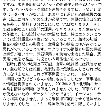
ですね。艦隊を組めば40ノットの新鋭俊足艦も20ノットで
す。なぜかバルチック艦隊を連想させますね。（笑い）遼
寧はカタパルトがない上、あまりにも遅いため艦載機の発
進は風上に向かっての全速が必要です。無風の場合は全武
装を外し、燃料も３分の１にしなければなりません。そし
て致命的なことは夜間の運用ができません。また建造から
の年数と、初期設計からの大幅な改造、特にエンジンにつ
いては設計重量の４倍となっていることと、船体の切断、
接合の繰り返しの影響で、空母全体の構造にゆがみがでる
恐れがでていることです。ウクライナの鋼板と中国の鋼板
は鋼質が違います。武器弾薬フル装備で出港した場合、悪
天候で亀裂が発生、沈没という可能性があるのです。
戦時に夜間の戦闘は不可能、出撃の戦闘機には武装がゼ
ロ、急な舵取りは転覆、亀裂沈没の危険性ありとなれば戦
力になりません。これは軍事機密ですよね。（笑い）
韓国では先ほどＣさんの話にもありましたが、軍事衛星
の情報は提供されていません。2013年２月の北朝鮮ミサイ
ル発射情報も韓国には伝えられませんでした。軍事ＧＰＳ
が使えないため、データリンクができず、イージスシステ
ムは構築できません。よって米韓海軍演習は全く意味があ
りませんでした。この件、韓国政府は必死に隠していまし