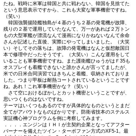
たね。戦時に米軍は韓国と共に戦わない、韓国を見捨てた
という意思表示ですから、これも大変な軍事機密ですね。
（笑い）
韓国強襲揚陸艦独島が４基のうち２基の発電機が故障、
残りの２基で運用していたなんて、万一があれば２万トン
もの大型軍艦が漂流なんて漫画になりかねないなんて余命
さんが記述した直後、実際にやってしまいました。（大笑
い）そしてその落ちは、故障の発電機はなんと仮想敵国日
本で修理中だったそうです。（大笑い）こんな運用をして
いることも軍事機密ですね。また護衛艦ひゅうがはＦ35も
オスプレイも着艦できないと誰かさんが言ってましたが、
米での日米合同演習ではきちんと着艦、収納されておりま
した。つまり甲板は耐熱コートされているということです
ね。あれ！これ軍事機密かな？（笑い）
さて空におけるぼかしとカット機密ということですが、
思いつくものはないですね。
テーマはいくつもあるのですが具体的なものというとまだ
全てがアバウトなものばかりです。防衛省技本のステルス
実証機心神プログラムを例に考察してみます。
．．．．エンジンはＩＨＩが主契約企業となってアフター
バーナーを備えたツイン・ターボファン方式のXF5-1。最