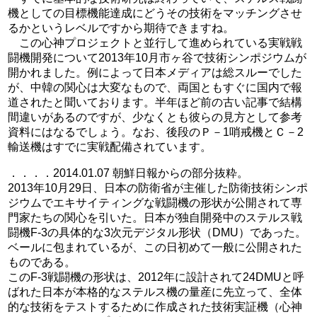
機としての目標機能達成にどうその技術をマッチングさせ
るかというレベルですから期待できますね。
この心神プロジェクトと並行して進められている実戦戦
闘機開発について2013年10月市ヶ谷で技術シンポジウムが
開かれました。例によって日本メディアは総スルーでした
が、中韓の関心は大変なもので、両国ともすぐに国内で報
道されたと聞いております。半年ほど前の古い記事で結構
間違いがあるのですが、少なくとも彼らの見方として参考
資料にはなるでしょう。なお、後段のＰ－1哨戒機とＣ－2
輸送機はすでに実戦配備されています。
．．．．2014.01.07 朝鮮日報からの部分抜粋。
2013年10月29日、日本の防衛省が主催した防衛技術シンポ
ジウムでエキサイティングな戦闘機の形状が公開されて専
門家たちの関心を引いた。日本が独自開発中のステルス戦
闘機F-3の具体的な3次元デジタル形状（DMU）であった。
ベールに包まれているが、この日初めて一般に公開された
ものである。
このF-3戦闘機の形状は、2012年に設計されて24DMUと呼
ばれた日本が本格的なステルス機の量産に先立って、全体
的な技術をテストするために作成された技術実証機（心神