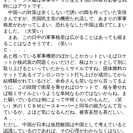
時にはアウトです。
中国への対策は全くしないで誘いの隙を作っていた安倍
さんですが、売国民主党の機密たれ流しで、あまりの軍事
格差がわかってしまい、恐れをなした中国は逃げてしまい
ました。（大笑い）
まあ、この日中の軍事格差は広がることはあっても縮ま
ることはなさそうです。（笑い）
Ｃ．．．．
あと残っている軍事機密のぼかしとかカットといえばロケ
ットか核武装の問題くらいだけど、核はカットとして別に
取り上げるといっていたからミサイルですね。固体燃料ロ
ケットであるイプシロンロケット打ち上げが成功してから
結構騒がれているけど、余命さんも笑いながら言ってるよ
うに、この段階で衛星を乗せればロケットで、核を乗せれ
ば核ミサイルというような単純なものではないからね。ま
た騒いでいるのは例によって中韓くらいのもんだ。（笑
い）米のＩＣＢＭピースキーパーと同等の能力なんて言っ
ているが、よほど気になるんだね。被害妄想も甚だしい。
Ａ．．．．
ただし、中国が日本は仮想敵国は中国として考えていると
認識しているのであれば、その心理がわからなくはない。