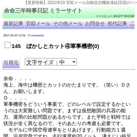
【更新情報】2021/9/19 官邸メール自動送信機能凍結(官邸のページ仕様変更のため). 2021/9
余命三年時事日記 ミラーサイト
ページビュー:本日277 昨日342
最新記事
官邸メール
その他メール
お問合せ
初代記事
二
2017-04-20 13:54
0 comments
145 ぼかしとカット④軍事機密(0)
引用元
余命．．．．
海上、海中は機密とカットのかたまりです。（笑い）Ｄさ
ん、お願いします。
Ｄ．．．．
軍事機密をどういう事案で、どのレベルで設定するかとい
うのは大変難しい問題です。まずは仮想敵国の兵器の能
力、運用の比較問題があるからです。また平時と戦時では
状況が全く異なるので、そのあたりの考慮も必要です。
モデルに中国空母遼寧をとりあげます。行動能力１週
間。沿岸空母ですね。走行速度約20ノット。凄まじい鈍足