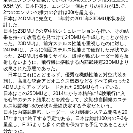
9.5tだが、日本F-3は、エンジン一個あたりの推力が15tで、
2つのエンジンの推力の合計は30tを超える。
日本は24DMUに先立ち、1年前の2011年23DMU形状を設
計した。
日本は23DMUでの空中戦シミュレーションを行い、その結
果を持って改善点を見つけて24DMUを作成したことが分か
った。23DMUは、前方ステルス性能を重視したのに対し、
24DMUは、さらに側面ステルス性能まで確保した形状であ
った。24DMUは各種ミサイル、爆弾が敵のレーダー波を反
射しないように、飛行機に搭載する内部武装窓23DMUより
改良された形態であった。
日本はこれにとどまらず、優秀な機動性能と対空武装を
施し、高度な統合アビオニクス機器などをすべて備わった2
4DMUよりアップグレードされた25DMUを作っている。
日本はこの25DMUと、2014年から本格的に試験飛行に入
る心神のテスト結果などを総合して、次期独自開発のステ
ルス戦闘機F-3の形状を最終決定する予定だという。
日本は内部武装窓、レーダー、火力制御システム開発も20
17年までに終了する予定である。日本は総計100台のF-3を
量産し、F-35よりも多くの数を保持する予定であることが
分かった。