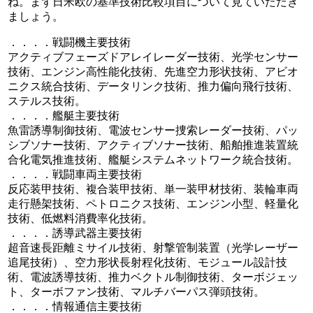
ね。まず日米欧の基準技術比較項目について見ていただき
ましょう。
．．．．戦闘機主要技術
アクティブフェーズドアレイレーダー技術、光学センサー
技術、エンジン高性能化技術、先進空力形状技術、アビオ
ニクス統合技術、データリンク技術、推力偏向飛行技術、
ステルス技術。
．．．．艦艇主要技術
魚雷誘導制御技術、電波センサー捜索レーダー技術、パッ
シブソナー技術、アクティブソナー技術、船舶推進装置統
合化電気推進技術、艦艇システムネットワーク統合技術。
．．．．戦闘車両主要技術
反応装甲技術、複合装甲技術、単一装甲材技術、装輪車両
走行懸架技術、ペトロニクス技術、エンジン小型、軽量化
技術、低燃料消費率化技術。
．．．．誘導武器主要技術
超音速長距離ミサイル技術、射撃管制装置（光学レーザー
追尾技術）、空力形状長射程化技術、モジュール設計技
術、電波誘導技術、推力ベクトル制御技術、ターボジェッ
ト、ターボファン技術、マルチバーパス弾頭技術。
．．．．情報通信主要技術