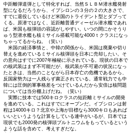
中距離弾道弾として特化すれば、当然ＳＬＢＭ潜水艦発射
型になるだろうから、イプシロンの３分の２の大きさで、
すでに退役しているけど米国のトライデント型とダブって
くる。原潜ではなく、近距離普通ディーゼル潜水艦であれ
ば、米国も核弾頭の容認がしやすい。いつの間にかそうり
ゅう型潜水艦も核ミサイル搭載可能な4000ｔクラスになっ
ちゃってるからね。（笑い）
米国の経済事情と、中韓の関係から、米国は廃棄や切り
替えを進めているミサイル核弾頭を日本に売却したい。そ
の意向はすでに2007年極秘に示されている。現状の日本で
の核武装はまず不可能だが、核武装が不可避の状況になっ
たときは、当然のことながら日本存亡の危機であるから、
反国家勢力は一人残らず粛正されている。通常戦力でも中
韓には圧倒的軍事格差をつけているんだから安倍は核問題
については当分棚上げだね。（笑い）
実際に技本では500キロクラスの短距離ミサイルの開発
を進めている。これはすでにオープンだ。イプシロンは射
程は14000キロ？北京や上海が目標なら3000キロもあれば
いいというような計算をしている連中がいるが、日本では
現状でも2000発の核弾頭プルトニウムをもっているという
ような話を含めて、考えすぎだな。