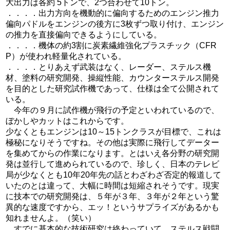
大出力は各約 5トンで、2つ合わせて10トン。
．．．．出力方向を機動的に偏向するためのエンジン推力
偏向パドルをエンジンの後方に3枚ずつ取り付け、エンジン
の推力を直接偏向できるようにしている。
．．．．機体の約3割に炭素繊維強化プラスチック（CFR
P）が使われ軽量化されている。
．．．．とりあえず武装はなく、レーダー、ステルス機
材、塗料の研究開発、操縦性能、カウンターステルス開発
を目的とした研究試作機であって、仕様は全て公開されて
いる。
今年の９月に試作機が飛行の予定といわれているので、
ぼかしやカットはこれからです。
少なくともエンジンは10～15トンクラスが目標で、これは
極秘になりそうですね。その他は実際に飛行してデーター
を集めてからの作業になります。とはいえ各分野の研究開
発は並行して進められているので、珍しく、日本のテレビ
局が少なくとも10年20年先の話とわざわざ否定的報道して
いたのとは違って、大幅に時間は短縮されそうです。現実
に技本での研究開発は、５年が３年、３年が２年という驚
異的な速度ですから、エッ！というサプライズがあるかも
知れませんよ。（笑い）
すでに基本的な技術研究は終わっていて、ステルス戦闘