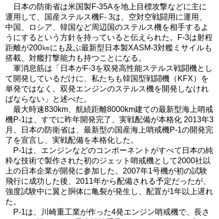
日本の防衛省は米国製F-35Aを地上目標攻撃などに主に
運用して、国産ステルス機F- 3は、空対空戦闘用に運用、
中国、ロシア、韓国など周辺国のステルス機を相手するよ
うにするという方針を持っていると伝えられた。F-3は射程
距離が200㎞にも及ぶ最新型日本製XASM-3対艦ミサイルも
搭載、対艦打撃能力も持つことになる。
軍消息筋は「日本がF-3を双発高性能ステルス戦闘機とし
て開発しているだけに、私たちも韓国型戦闘機（KFX）を
単発ではなく、双発エンジンのステルス機を開発しなけれ
ばならない」と述べた。
最大時速830km、航続距離8000km建ての最新型海上哨戒
機P-1は、すでに昨年開発完了、実戦配備が本格化 2013年3
月、日本の防衛省は、最新型の国産海上哨戒機P-1の開発完
了を宣言し、実戦配備を本格化した。
P-1は、エンジンなどのコンポーネントがすべて日本の純
粋な技術で製作された初のジェット哨戒機として2000社以
上の日本企業が開発に参加した。2007年1号機が初の試験
飛行に成功した後、2011年から配備される予定だったが、
強度試験中に翼と胴体に亀裂が発生し、配置が1年以上遅れ
た。
P-1は、川崎重工業が作った4発エンジン哨戒機で、長さ