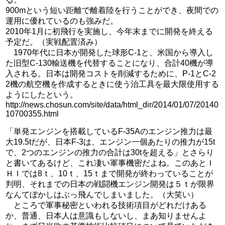
900mという短い距離で離着陸を行うことができ、夜間での
運用に優れているのも強みだ。
2010年1月に初飛行を実施し、今年末までに開発を終える
予定だ。（実戦配置済み）
1970年代に日本が開発した球形C-1と、米国から導入し
た旧型C-130輸送機を代替することになり、合計40機が導
入される。日本は開発コストを削減するために、P-1とC-2
2機の航空機を作成するときに使う治工具を最大限使用する
ようにしたという。
http://news.chosun.com/site/data/html_dir/2014/01/07/20140
10700355.html
「単発エンジンを搭載しているF-35Aのエンジン推力は最
大19.5tだが、日本F-3は、エンジン一個あたりの推力が15t
で、2つのエンジンの推力の合計は30tを超える」とさらり
と書いてあるけど、これ凄い軍事機密だよね。このあとＩ
ＨＩでは8ｔ、10ｔ、15ｔまで開発が終わっていることが
判明、それまでの日本の戦闘機エンジン開発は５ｔが限界
なんてぼかしはぶっ飛んでしまいました。（大笑い）
ところで軍事秘密といわれる技術項目がどれだけある
か、普通、日本人は意識もしないし、まあ知りませんよ