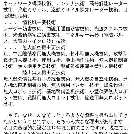
ネットワーク構築技術、アンテナ技術、高分解能レーダー
技術、弾道ミサイル、巡航ミサイル探知レーダー技術、目
標識別技術。
．．．．情報戦主要技術
レーダー妨害技術、防護用通信妨害技術、光波ステルス技
術、光波偵察衛星妨害技術、エネルギー兵器（電磁パル
ス、大電力マイクロ波）技術。
．．．．無人航空機主要技術
短、中距離偵察用無人機技術、超小型無人機技術、攻撃型
戦術無人機技術、運用技術、地上操作技術、無人機群制御
技術、無人機用兵器技術、警戒監視用滞空型無人機技術。
．．．．陸上無人機主要技術
無人機の情報共有等の統合技術、無人機の自立化技術、無
人機の協調制御技術、無人機用センサー技術、爆発物処理
無人ロボット技術、基地警備監視技術、小型偵察無人ロボ
ット技術、戦闘用無人ロボット技術、輸送用無人ロボット
技術。
さて、なぜこんなぞっとするような資料を持ち出してき
たかということですが、もちろん大きな理由があります。
項目の基礎的な設定は10年ほど前のことですが、現在では
そのほとんどが実用化されつつあります。攻撃的兵器の研