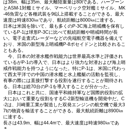
は38m、幅は35m、最大離陸重量は80tである。ハープーン
とASM-1対艦ミサイル、マーベリック空対艦ミサイル、MK
-46魚雷など各種武装を9t以上搭載することができる。最大
速度は時速830㎞であり、航続距離は8000㎞に達する。
日本は米国を除いて、最も多くのP-3C海上哨戒機を保有し
ているP-1は球形P-3Cに比べて航続距離や哨戒時間が長
い。電子走査式レーダーなどの先端航空電子機器を備えて
おり、米国の新型海上哨戒機P-8ポセイドンと比較されるこ
ともある。
今、日本の対潜水艦作戦能力は世界最高水準と評価され
ているがP-1の導入で、日本はより強力な対潜および海上哨
戒作戦能力を持つようになった。特にP-1は、米国に代わっ
て西太平洋での中国の潜水艦と水上艦艇の活動を監視し、
有事の際には直接打撃する役割を遂行することが期待され
る。日本は総70台のP-1を導入することが分かった。
日本はこれと共に、国連平和維持軍など国際的役割の拡
大において重要な役割をするC-2新型輸送機を開発中だ。C
-2は、川崎重工業が製造した双発エンジンの航空機で最大3
7tの物資を輸送することができる。最大航続距離は8900㎞
に達する。
長さは43.9m、幅は44.4mで、最大速度は時速980㎞であ
る。