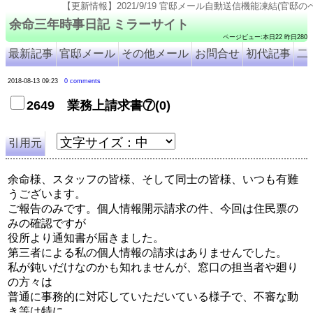
【更新情報】2021/9/19 官邸メール自動送信機能凍結(官邸のページ仕様変更のため). 202
余命三年時事日記 ミラーサイト
ページビュー:本日22 昨日280
最新記事
官邸メール
その他メール
お問合せ
初代記事
二
2018-08-13 09:23
0 comments
2649 業務上請求書⑦(0)
引用元
余命様、スタッフの皆様、そして同士の皆様、いつも有難
うございます。
ご報告のみです。個人情報開示請求の件、今回は住民票の
みの確認ですが
役所より通知書が届きました。
第三者による私の個人情報の請求はありませんでした。
私が鈍いだけなのかも知れませんが、窓口の担当者や廻り
の方々は
普通に事務的に対応していただいている様子で、不審な動
き等は特に