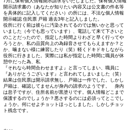
7月に保有個人情報開示請求をいたしました。保有個人情報
開示請求書の（あなたが知りたい内容又は公文書の件名等
を具体的に記入してください）の所には、不法な個人情報
開示確認 住民票 戸籍 過去3年と記入しました。
役所に行く前は彼らに汚染されてるのでは無いかと思って
いました（今でも思っています）、電話して来て下さいと
のことだったので、指定した時間よりわざと早く行ってや
ろうとか、私の品質向上の為録音させてもらえますか？と
か、噛まない様に練習したり（笑）軽くドキドキしながら
役所に行きました。実際には私が指定した時間に職員が休
憩中だった為、私
『それなら時間合わせますよ』と言ってしまい、職員に
『ありがとうございます』と言われてしまいました（笑）
結果は住民票は開示請求無し、戸籍は一件でした。しかし
戸籍は、確認してませんが身内の請求のようです。 身内
は息子ですが、住所名前が黒塗りです。個人情報どこまで
保護するのでしょうか？悪さするのには必須ってとこでし
ょうか。何にせよチョットほっとしました。しかしチョッ
ト残念です。