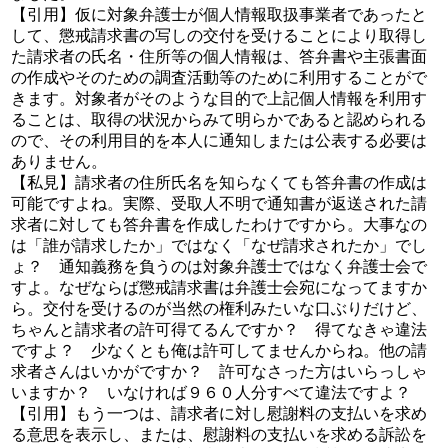
【引用】仮に対象弁護士が個人情報取扱事業者であったと
して、懲戒請求書の写しの交付を受けることにより取得し
た請求者の氏名・住所等の個人情報は、答弁書や主張書面
の作成やそのための調査活動等のために利用することがで
きます。対象者がそのような目的で上記個人情報を利用す
ることは、取得の状況からみて明らかであると認められる
ので、その利用目的を本人に通知しまたは公表する必要は
ありません。
【私見】請求者の住所氏名を知らなくても答弁書の作成は
可能ですよね。実際、受取人不明で通知書が返送された請
求者に対しても答弁書を作成したわけですから。大事なの
は「誰が請求したか」ではなく「なぜ請求されたか」でし
ょ？ 通知義務を負うのは対象弁護士ではなく弁護士会で
すよ。なぜならば懲戒請求書は弁護士会宛になってますか
ら。交付を受けるのが当然の権利みたいな口ぶりだけど、
ちゃんと請求者の許可得てるんですか？ 得てなきゃ違法
ですよ？ 少なくとも俺は許可してませんからね。他の請
求者さんはいかがですか？ 許可なさった方はいらっしゃ
いますか？ いなければ９６０人分すべて違法ですよ？
【引用】もう一つは、請求者に対し慰謝料の支払いを求め
る意思を表示し、または、慰謝料の支払いを求める訴訟を