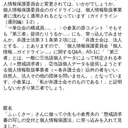
人情報保護委員会と変更されては、いかがでしょうか。
個人情報保護委員会のガイドラインは、個人情報取扱事業
者に洩れなく適用されるとなっています（ガイドライン
（通則編）1-2）。
「⇒単位会の構成員…。」：小倉某の原コメント「そもそ
も『第三者』提供たりうるか…」にも、突っ込んでみませ
んか。弁護士法第３１条第２項には、「弁護士会は、法人
とする。」とありますので、「個人情報保護委員会『個人
情報…ガイドライン…』に関するQ&A」A5-1に「「第三
者」とは、一般に①当該個人データによって特定される本
人（＝懲戒請求者）、②当該個人データを提供しようとす
る個人情報取扱事業者（＝各弁護士会）以外の者をいい、
自然人、法人その他の団体を問いません。」となっていま
す。小倉某は、「私が弁護士会そのものである！」と証明
しないかぎり第三者でしょう。
匿名
「ふぃくさー」さんに倣って小生も小倉秀夫の「懲戒請求
書の写しの交付と個人情報保護法」に突っ込みを入れて見
ました。