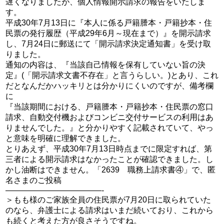
遅くなりましたが、個人情報開示請求の報告をいたしま
す。
平成30年7月13日に『本人に係る戸籍謄本・戸籍抄本・住
民票の発行履歴（平成29年6月～現在まで）』を開示請求
し、7月24日に郵送にて「開示請求決定通知書」を受け取
りました。
通知の内容は、『当該自己情報を保有していない旨の決
定』(「開示請求文書不存在」と言うらしい。)とあり、これ
だとなんだかハッキリとは分かりにくいのですが、備考欄
に
『当該期間における、戸籍謄本・戸籍抄本・住民票の窓口
請求、自動交付機およびコンビニ交付サービスの利用はあ
りませんでした。』と分かりやすく記載されていて、やっ
と意味を明確に理解できました。
とりあえず、平成30年7月13日時点までに限定すれば、第
三者による開示請求はなかったことが確認できました。し
かし油断はできません。「2639 職務上請求書④」で、匿
名さまのご投稿
————————————-
＞もも様のご家族全員の住民票が7月20日に取られていた
のなら、弁護士による請求はいまだ続いており、これから
も続くと考えた方が良さそうですね。