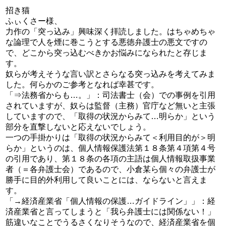
招き猫
ふぃくさー様、
力作の「突っ込み」興味深く拝読しました。はちゃめちゃ
な論理で人を煙に巻こうとする悪徳弁護士の悪文ですの
で、どこから突っ込むべきかお悩みになられたと存じま
す。
奴らが考えそうな言い訳とさらなる突っ込みを考えてみま
した。何らかのご参考となれば幸甚です。
「⇒法務省からも…。」：司法書士（会）での事例を引用
されていますが、奴らは監督（主務）官庁など無いと主張
していますので、「取得の状況からみて…明らか」という
部分を直撃しないと応えないでしょう。
一つの手掛かりは「取得の状況からみて＜利用目的が＞明
らか」というのは、個人情報保護法第１８条第４項第４号
の引用であり、第１８条の各項の主語は個人情報取扱事業
者（＝各弁護士会）であるので、小倉某ら個々の弁護士が
勝手に目的外利用して良いことには、ならないと言えま
す。
「→経済産業省「個人情報の保護…ガイドライン」」：経
済産業省と言ってしまうと「我ら弁護士には関係ない！」
筋違いなことでうるさくなりそうなので、経済産業省を個