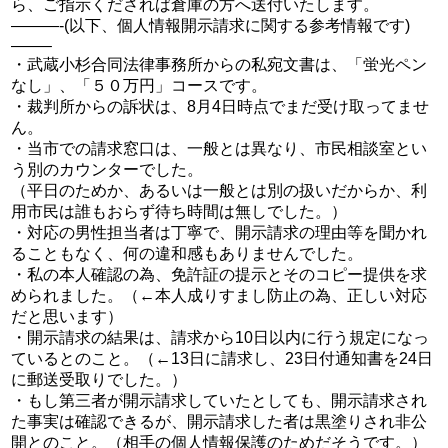
ら、ご指示くだされば倉庫の方へ送付いたします。
———-(以下、個人情報開示請求に関する参考情報です)
——–
・武蔵小杉合同法律事務所からの私宛文書は、「蛍光ペン
なし」、「５０万円」コースです。
・裁判所からの訴状は、8月4日時点でまだ受け取ってませ
ん。
・当市での請求窓口は、一般とは異なり、市民相談室とい
う別のカウンターでした。
（平日のためか、あるいは一般とは別の扱いだからか、利
用市民は誰もおらず待ち時間は無しでした。）
・対応の男性担当者は丁寧で、開示請求の理由等を聞かれ
ることもなく、何の違和感もありませんでした。
・私の本人確認の為、免許証の提示とそのコピー提供を求
められました。（←本人成りすまし防止の為、正しい対応
だと思います）
・開示請求の結果は、請求から10日以内に行う規定になっ
ているとのこと。（←13日に請求し、23日付通知書を24日
に郵送受取りでした。）
・もし第三者が開示請求していたとしても、開示請求され
た事実は確認できるが、開示請求した者は黒塗りされ非公
開とのこと。（相手の個人情報保護のためだそうです。）