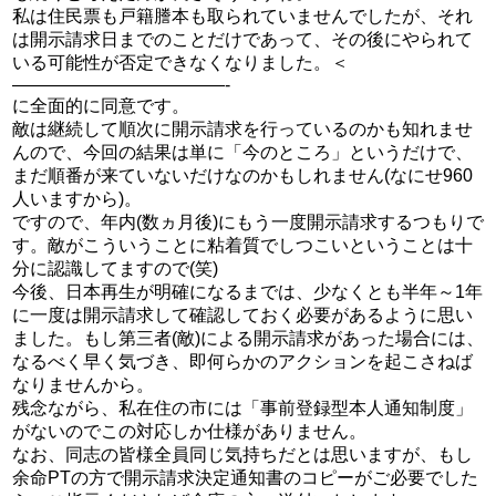
私は住民票も戸籍謄本も取られていませんでしたが、それ
は開示請求日までのことだけであって、その後にやられて
いる可能性が否定できなくなりました。＜
————————————-
に全面的に同意です。
敵は継続して順次に開示請求を行っているのかも知れませ
んので、今回の結果は単に「今のところ」というだけで、
まだ順番が来ていないだけなのかもしれません(なにせ960
人いますから)。
ですので、年内(数ヵ月後)にもう一度開示請求するつもりで
す。敵がこういうことに粘着質でしつこいということは十
分に認識してますので(笑)
今後、日本再生が明確になるまでは、少なくとも半年～1年
に一度は開示請求して確認しておく必要があるように思い
ました。もし第三者(敵)による開示請求があった場合には、
なるべく早く気づき、即何らかのアクションを起こさねば
なりませんから。
残念ながら、私在住の市には「事前登録型本人通知制度」
がないのでこの対応しか仕様がありません。
なお、同志の皆様全員同じ気持ちだとは思いますが、もし
余命PTの方で開示請求決定通知書のコピーがご必要でした