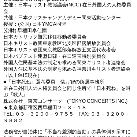
主催：日本キリスト教協議会(NCC) 在日外国人の人権委員
会
共催：日本クリスチャンアカデミー関東活動センター
後援：(公財) 日本YMCA同盟
(公財) 早稲田奉仕園
日本カトリック難民移住移動者委員会
日本キリスト教団東京教区北支区部落解放委員会
日本キリスト教団東京教区部落解放五支区代表者会
日本バプテスト連盟日韓・在日連帯特別委員会
外国人住民基本法の制定を求める関東キリスト者連絡会
外国人住民基本法の制定を求める神奈川キリスト者連絡会
（以上9/15現在）
■「日本死ね」選考委員 俵万智の所属事務所
※在日外国人の人権委員会と同じ住所で「日本死ね」を叫
ぶ『歌人』
株式会社 東京コンサーツ (TOKYO CONCERTS INC.)
★東京都新宿区西早稲田２－３－１８
TEL: ０３－３２００－９７５５ FAX: ０３－３２００－
９８８２
法務省が自治体に「不当な差別的言動」の具体例を示すに