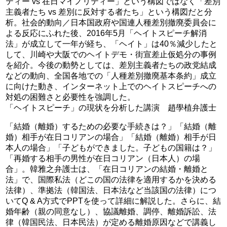
ティー vs 在日マイノリティー」という構図ではなく「差別
主義者たち vs 差別に反対する者たち」という構図だと分
析。社会的動向／日本国政府や国連人種差別撤廃委員会に
よる反応にふれた後、2016年5月「ヘイトスピーチ解消
法」が成立して一年が経ち、「ヘイト」は40％減少したと
して、川崎や大阪でのヘイトデモ・街宣差止仮処分の事例
を紹介。今後の動勢としては、差別主義者たちの政党結成
などの動向、全国各地での「人種差別撤廃基本条約」成立
に向けた動き、インターネット上でのヘイトスピーチへの
対処の困難さと必要性を強調した。
「ヘイトスピーチ」の現状を分析した講演 趙學植弁護士
「結婚（離婚）するための必要な手続きは？」「結婚（離
婚）相手が在日コリアンの場合」「結婚（離婚）相手が日
本人の場合」「子どもができました。子どもの国籍は？」
「再婚する相手の男性が在日コリアン（日本人）の場
合」。韓雅之弁護士は、「在日コリアンの結婚・離婚と
法」で、国際私法（どこの国の法律を適用するかを決める
法律）、準拠法（韓国法、日本法など当該国の法律）につ
いてQ & A方式でPPTを使って詳細に解説した。さらに、結
婚年齢（親の同意なし）、協議離婚、調停、離婚訴訟、法
律（韓国民法、日本民法）が定める離婚原因などで講義し