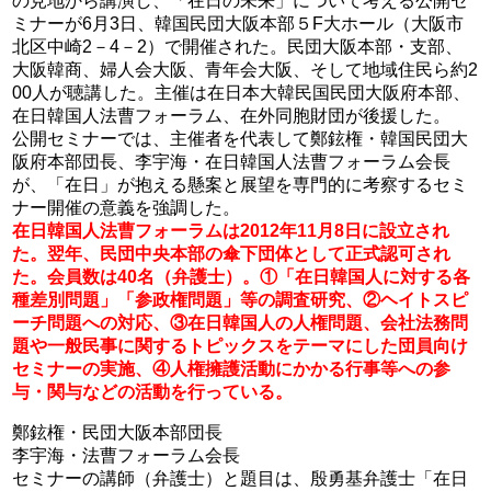
の見地から講演し、「在日の未来」について考える公開セ
ミナーが6月3日、韓国民団大阪本部５F大ホール（大阪市
北区中崎2－4－2）で開催された。民団大阪本部・支部、
大阪韓商、婦人会大阪、青年会大阪、そして地域住民ら約2
00人が聴講した。主催は在日本大韓民国民団大阪府本部、
在日韓国人法曹フォーラム、在外同胞財団が後援した。
公開セミナーでは、主催者を代表して鄭鉉権・韓国民団大
阪府本部団長、李宇海・在日韓国人法曹フォーラム会長
が、「在日」が抱える懸案と展望を専門的に考察するセミ
ナー開催の意義を強調した。
在日韓国人法曹フォーラムは2012年11月8日に設立され
た。翌年、民団中央本部の傘下団体として正式認可され
た。会員数は40名（弁護士）。①「在日韓国人に対する各
種差別問題」「参政権問題」等の調査研究、②ヘイトスピ
ーチ問題への対応、③在日韓国人の人権問題、会社法務問
題や一般民事に関するトピックスをテーマにした団員向け
セミナーの実施、④人権擁護活動にかかる行事等への参
与・関与などの活動を行っている。
鄭鉉権・民団大阪本部団長
李宇海・法曹フォーラム会長
セミナーの講師（弁護士）と題目は、殷勇基弁護士「在日