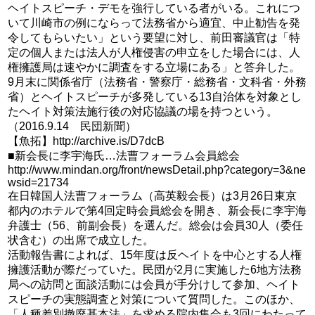
ヘイトスピーチ・デモを強行している者がいる。これにつ
いて川崎市の例にならって法務省から適宜、中止勧告を発
令してもらいたい」という要望に対し、前田審議官は「特
定の個人または法人が人権侵害の申立をした場合には、人
権擁護局は速やかに調査をする立場にある」と答弁した。
9月末に関係省庁（法務省・警察庁・総務省・文科省・外務
省）とヘイトスピーチが多発している13自治体を対象とし
たヘイト対策法施行後の対応協議の場を持つという。
（2016.9.14 民団新聞）
【魚拓】http://archive.is/D7dcB
■新会長に李宇海氏…法曹フォーラム会員総会
http://www.mindan.org/front/newsDetail.php?category=3&ne
wsid=21734
在日韓国人法曹フォーラム（高英毅会長）は3月26日東京
都内のホテルで第4回定時会員総会を開き、新会長に李宇海
弁護士（56、前副会長）を選んだ。総会は会員30人（委任
状含む）の出席で成立した。
活動報告書によれば、15年度は反ヘイトを中心とする人権
擁護活動が際だっていた。民団が2月に実施した6地方法務
局への訪問と面談活動には会員が手分けして参加、ヘイト
スピーチの実態調査と対策について質問した。このほか、
「人種差別撤廃基本法」を求める院内集会も3回にわたって