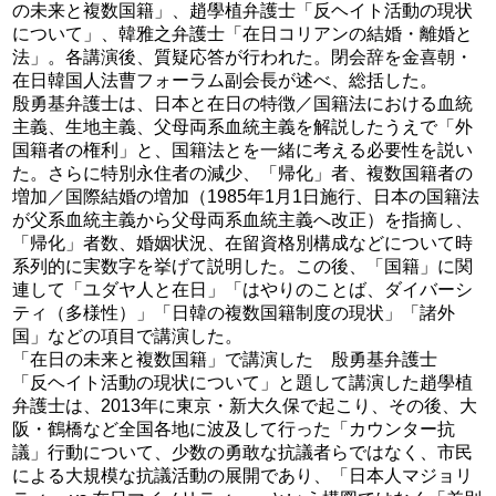
の未来と複数国籍」、趙學植弁護士「反ヘイト活動の現状
について」、韓雅之弁護士「在日コリアンの結婚・離婚と
法」。各講演後、質疑応答が行われた。閉会辞を金喜朝・
在日韓国人法曹フォーラム副会長が述べ、総括した。
殷勇基弁護士は、日本と在日の特徴／国籍法における血統
主義、生地主義、父母両系血統主義を解説したうえで「外
国籍者の権利」と、国籍法とを一緒に考える必要性を説い
た。さらに特別永住者の減少、「帰化」者、複数国籍者の
増加／国際結婚の増加（1985年1月1日施行、日本の国籍法
が父系血統主義から父母両系血統主義へ改正）を指摘し、
「帰化」者数、婚姻状況、在留資格別構成などについて時
系列的に実数字を挙げて説明した。この後、「国籍」に関
連して「ユダヤ人と在日」「はやりのことば、ダイバーシ
ティ（多様性）」「日韓の複数国籍制度の現状」「諸外
国」などの項目で講演した。
「在日の未来と複数国籍」で講演した 殷勇基弁護士
「反ヘイト活動の現状について」と題して講演した趙學植
弁護士は、2013年に東京・新大久保で起こり、その後、大
阪・鶴橋など全国各地に波及して行った「カウンター抗
議」行動について、少数の勇敢な抗議者らではなく、市民
による大規模な抗議活動の展開であり、「日本人マジョリ