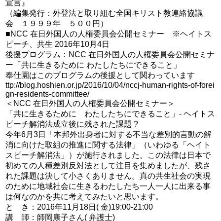
宣言』
（編集発行：外登法と取り組む全国キリスト教連絡協議
会 １９９９年 ５００円）
■NCC 在日外国人の人権委員会公開セミナー ※ヘイトス
ピーチ、共生 2016年10月4日
後援プログラム：NCC 在日外国人の人権委員会公開セミナ
ー「共に生きるために わたしたちにできること」
奉仕園はこのプログラムの後援として関わっています
ttp://blog.hoshien.or.jp/2016/10/04/nccj-human-rights-of-forei
gn-residents-committee/
＜NCC 在日外国人の人権委員会公開セミナー＞
「共に生きるために わたしたちにできること」- ヘイトス
ピーチ解消法成立後に残された課題 ?
今年6月3日「本邦外出身者に対する不当な差別的言動の解
消に向けた取組の推進に関する法律」（いわゆる「ヘイト
スピーチ解消法」）が施行されました。この法律は日本で
初めての人種差別反対法として注目を集めましたが、残さ
れた課題は決して小さくありません。真の共生社会の実現
のために地域社会に生きるわたしたち一人一人に出来る事
は何なのかを共に考えてみたいと思います。
と き：2016年11月18日( 金)19:00-21:00
講 師：師岡康子さん( 弁護士)