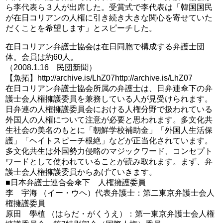
ら李代表ら３人が出席した。受賞式で李代表は「韓国国民
が在日コリアンの人権に引き続き大きな関心を寄せていた
だくことを希望します」とスピーチした。
在日コリアン弁護士協会は在日同胞で構成する弁護士団
体。会員は約60人。
（2008.1.16 民団新聞）
【魚拓】http://archive.is/LhZ07http://archive.is/LhZ07
在日コリアン弁護士協会所属の弁護士は、日弁連傘下の弁
護士会人権擁護委員を兼務している人が見受けられます。
日弁連の人権擁護委員会における人権分野で扱われている
外国人の人権について注意が必要と思われます。多文化共
生社会の美名のもとに「朝鮮学校補助金」「外国人生活保
護」「ヘイトスピーチ根絶」などが正当化されています。
多文化共生は外国勢力侵略のマジックワード、コンセプト
ワードとして使われていることが読み取れます。まず、弁
護士会人権擁護委員からあげていきます。
■日本弁護士連合会傘下 人権擁護委員
李 宇海 （イー・ウヘ）代表弁護士：第二東京弁護士会人
権擁護委員
原田 學植 （はらだ・がくうえ）：第一東京弁護士会人権