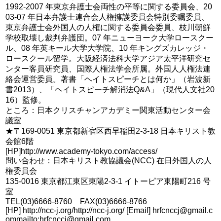
1992‐2007 年東京弁護士会両性の平等に関する委員会、20
03‐07 年日本弁護士連合会人権擁護委員会特別委嘱委員、
東京弁護士会外国人の人権に関する委員会委員、枝川朝鮮
学校取壊し裁判弁護団。07 年ニューヨーク大学ロースクー
ル、08 年英キール大学大学院、10 年キングズカレッジ・
ロースクール留学。大阪経済法科大学アジア太平洋研究セ
ンター客員研究員、国際人権法学会所属。外国人人権法連
絡会運営委員。著書「ヘイトスピーチとは何か」（岩波新
書2013）、「ヘイトスピーチ解消法Q&A」（現代人文社20
16）監修。
ところ：日本クリスチャンアカデミー関東活動センター会
議室
★〒169-0051 東京都新宿区西早稲田2-3-18 日本キリスト教
会館6階
[HP]http://www.academy-tokyo.com/access/
問い合わせ：日本キリスト教協議会(NCC) 在日外国人の人
権委員会
135-0016 東京都江東区東陽2-3-1 イトーピア東陽町216 号
室
TEL(03)6666-8760 FAX(03)6666-8766
[HP] http://ncc-j.org/http://ncc-j.org/ [Email] hrfcnccj@gmail.c
ommailto:hrfcnccj@gmail.com