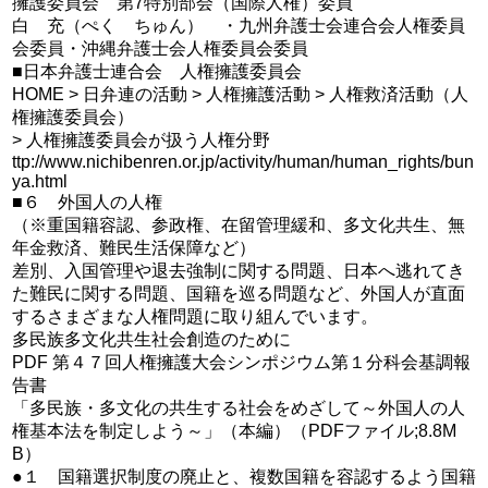
擁護委員会 第7特別部会（国際人権）委員
白 充（ぺく ちゅん） ・九州弁護士会連合会人権委員
会委員・沖縄弁護士会人権委員会委員
■日本弁護士連合会 人権擁護委員会
HOME > 日弁連の活動 > 人権擁護活動 > 人権救済活動（人
権擁護委員会）
> 人権擁護委員会が扱う人権分野
ttp://www.nichibenren.or.jp/activity/human/human_rights/bun
ya.html
■６ 外国人の人権
（※重国籍容認、参政権、在留管理緩和、多文化共生、無
年金救済、難民生活保障など）
差別、入国管理や退去強制に関する問題、日本へ逃れてき
た難民に関する問題、国籍を巡る問題など、外国人が直面
するさまざまな人権問題に取り組んでいます。
多民族多文化共生社会創造のために
PDF 第４７回人権擁護大会シンポジウム第１分科会基調報
告書
「多民族・多文化の共生する社会をめざして～外国人の人
権基本法を制定しよう～」（本編）（PDFファイル;8.8M
B）
●１ 国籍選択制度の廃止と、複数国籍を容認するよう国籍