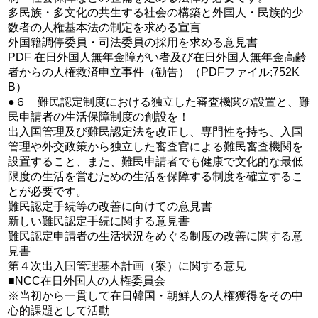
多民族・多文化の共生する社会の構築と外国人・民族的少
数者の人権基本法の制定を求める宣言
外国籍調停委員・司法委員の採用を求める意見書
PDF 在日外国人無年金障がい者及び在日外国人無年金高齢
者からの人権救済申立事件（勧告）（PDFファイル;752K
B）
●６ 難民認定制度における独立した審査機関の設置と、難
民申請者の生活保障制度の創設を！
出入国管理及び難民認定法を改正し、専門性を持ち、入国
管理や外交政策から独立した審査官による難民審査機関を
設置すること、また、難民申請者でも健康で文化的な最低
限度の生活を営むための生活を保障する制度を確立するこ
とが必要です。
難民認定手続等の改善に向けての意見書
新しい難民認定手続に関する意見書
難民認定申請者の生活状況をめぐる制度の改善に関する意
見書
第４次出入国管理基本計画（案）に関する意見
■NCC在日外国人の人権委員会
※当初から一貫して在日韓国・朝鮮人の人権獲得をその中
心的課題として活動