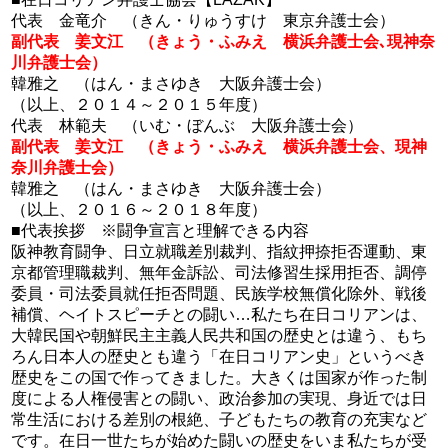
代表 金竜介 （きん・りゅうすけ 東京弁護士会）
副代表 姜文江 （きょう・ふみえ 横浜弁護士会､現神奈
川弁護士会）
韓雅之 （はん・まさゆき 大阪弁護士会）
（以上、２０１４～２０１５年度）
代表 林範夫 （いむ・ぼんぶ 大阪弁護士会）
副代表 姜文江 （きょう・ふみえ 横浜弁護士会、現神
奈川弁護士会）
韓雅之 （はん・まさゆき 大阪弁護士会）
（以上、２０１６～２０１８年度）
■代表挨拶 ※闘争宣言と理解できる内容
阪神教育闘争、日立就職差別裁判、指紋押捺拒否運動、東
京都管理職裁判、無年金訴訟、司法修習生採用拒否、調停
委員・司法委員就任拒否問題、民族学校無償化除外、戦後
補償、ヘイトスピーチとの闘い…私たち在日コリアンは、
大韓民国や朝鮮民主主義人民共和国の歴史とは違う、もち
ろん日本人の歴史とも違う「在日コリアン史」というべき
歴史をこの国で作ってきました。大きくは国家が作った制
度による人権侵害との闘い、政治参加の実現、身近では日
常生活における差別の根絶、子どもたちの教育の充実など
です。在日一世たちが始めた闘いの歴史をいま私たちが受