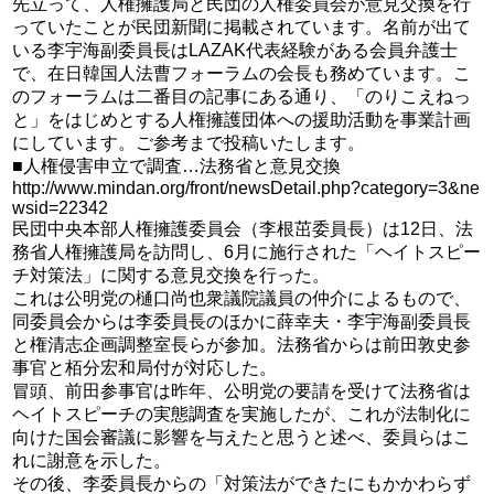
先立って、人権擁護局と民団の人権委員会が意見交換を行
っていたことが民団新聞に掲載されています。名前が出て
いる李宇海副委員長はLAZAK代表経験がある会員弁護士
で、在日韓国人法曹フォーラムの会長も務めています。こ
のフォーラムは二番目の記事にある通り、「のりこえねっ
と」をはじめとする人権擁護団体への援助活動を事業計画
にしています。ご参考まで投稿いたします。
■人権侵害申立で調査…法務省と意見交換
http://www.mindan.org/front/newsDetail.php?category=3&ne
wsid=22342
民団中央本部人権擁護委員会（李根茁委員長）は12日、法
務省人権擁護局を訪問し、6月に施行された「ヘイトスピー
チ対策法」に関する意見交換を行った。
これは公明党の樋口尚也衆議院議員の仲介によるもので、
同委員会からは李委員長のほかに薛幸夫・李宇海副委員長
と権清志企画調整室長らが参加。法務省からは前田敦史参
事官と栢分宏和局付が対応した。
冒頭、前田参事官は昨年、公明党の要請を受けて法務省は
ヘイトスピーチの実態調査を実施したが、これが法制化に
向けた国会審議に影響を与えたと思うと述べ、委員らはこ
れに謝意を示した。
その後、李委員長からの「対策法ができたにもかかわらず