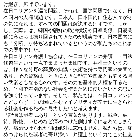
け継ぎ、広げています。
在日コリアンを巡る問題、それは、国際問題ではなく、日
本国内の人権問題です。日本人、日本国内に住む人々がそ
の気になれば、すべての問題は解決するはずです。しか
し、実際には、韓国や朝鮮の政治状況や日韓関係、日朝関
係に私たちは振り回されてきたのが現実です。日本国内に
も「分断」が持ち込まれているというのが私たちのこれま
での歴史でした。
在日コリアン弁護士協会は、在日コリアンの弁護士・司法
修習生という一点で集まった集団です。弁護士というの
は、様々な分野の高度の知識・技術を持つ専門家の集団で
あり、その資格は、ときに大きな勢力や国家とも闘える強
い武器ともなるものです。その力を基本的人権を守るた
め、平和で差別のない社会を作るために使いたいとの思い
を強く持っています。そして、私たちは、在日コリアンに
とどまらず、この国に住むマイノリティが幸せに生きられ
る社会を作るために尽力したいと考えます。
「記憶は弱者にあり」という言葉があります。戦争、虐
待、酷使、いじめなど痛めつけた側はすぐに忘れてしまう
が、痛めつけられた側は絶対に忘れません。私たちは、痛
めつけられた弱者に寄り添い、弁護士という力でこの社会