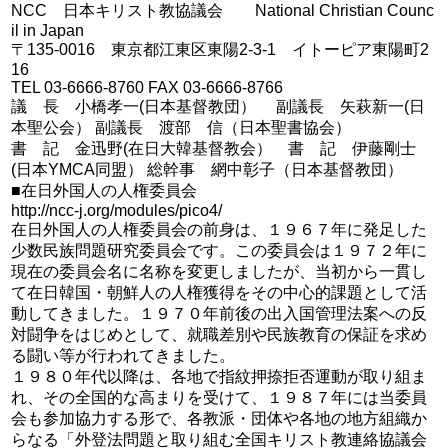
NCC 日本キリスト教協議会 National Christian Counc
il in Japan
〒135-0016 東京都江東区東陽2-3-1 イトーピア東陽町2
16
TEL 03-6666-8760 FAX 03-6666-8766
議 長 小橋孝一(日本基督教団） 副議長 矢萩新一(日
本聖公会） 副議長 渡部 信（日本聖書協会）
書 記 金迅野(在日大韓基督教会） 書 記 伊藤剛士
(日本YMCA同盟） 総幹事 網中彰子（日本基督教団）
■在日外国人の人権委員会
http://ncc-j.org/modules/pico4/
在日外国人の人権委員会の前身は、１９６７年に発足した
少数民族問題研究委員会です。この委員会は１９７２年に
現在の委員会名に名称を変更しましたが、当初から一貫し
て在日韓国・朝鮮人の人権獲得をその中心的課題として活
動してきました。１９７０年前後の出入国管理法案への反
対闘争をはじめとして、就職差別や民族教育の保証を求め
る闘い等が行われてきました。
１９８０年代以降は、各地で指紋押捺拒否運動が取り組ま
れ、その全国的な高まりを受けて、１９８７年には当委員
会も参加協力する形で、各教派・団体や各地の地方組織か
らなる「外登法問題と取り組む全国キリスト教連絡協議会