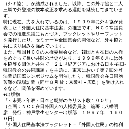
（外キ協）」が結成されました。以降、この外キ協と二人
三脚で外登法の抜本改正を求める運動を継続してきていま
す。
特に現在、力を入れているのは、１９９９年に外キ協が発
表した「外国人住民基本法案」の推進です。ＮＣＣ常議員
会での推進決議にもとづき、ブックレットやリーフレット
を発行したり、セミナーや全国集会の開催など、外キ協と
共に取り組みを強めています。
また、韓国ＮＣＣの人権委員会など、韓国とも在日の人権
をめぐって長い共闘の歴史があり、１９９９年６月には外
キ協等６団体と共催で「２１世紀アジアにおける日本-在日-
韓国教会の共同課題」を主題に、東京において第７回外登
法問題国際シンポジウムを開催したり、韓国教会在日同胞
苦難の現場訪問（同年８月 於：京阪神－広島）を受け入れ
るなど、関係を深めています。
●出版物
『＜未完＞年表・日本と朝鮮のキリスト教１００年』
（企画：ＮＣＣ在日外国人の人権委員会 編著：八幡明
彦 発行：神戸学生センター出版部 １９９７年 １６０
０円）
『外国人住民基本法ブックレット－「外国人住民」の権利