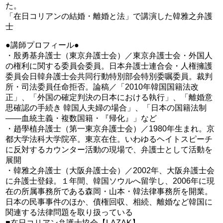
た。
「在日コリアンの結婚・離婚と法」で講演した韓雅之弁護
士
●講師プロフィール●
・殷勇基弁護士（東京弁護士会）／東京弁護士会・外国人
の権利に関する委員会委員。日本弁護士連合会・人権擁護
委員会日韓弁護士会共同行動特別部会特別委嘱委員。裁判
所・司法委員任命拒否。論稿／「2010年韓国国籍法改
正」、「外国の確定判決の日本における執行」、「離婚意
思確認の手続き 韓国人夫婦の場合」、「日本の国籍法制
——血統主義・複数国籍・『帰化』」など
・趙學植弁護士（第一東京弁護士会）／1980年生まれ。京
都大学法科大学院卒。東京在住。いわゆるヘイトスピーチ
に反対するカウンター活動の現場で、弁護士として活動を
展開
・韓雅之弁護士（大阪弁護士会）／2002年、大阪弁護士会
に弁護士登録。１年間、韓国ソウルへ留学し、2006年に現
在の所属事務所である森岡・山本・韓法律事務所を開業。
日本の民事事件のほか、債権回収、相続、離婚など韓国に
関連する法律問題を取り扱っている
■在日コリアン弁護士協会【LAZAK】