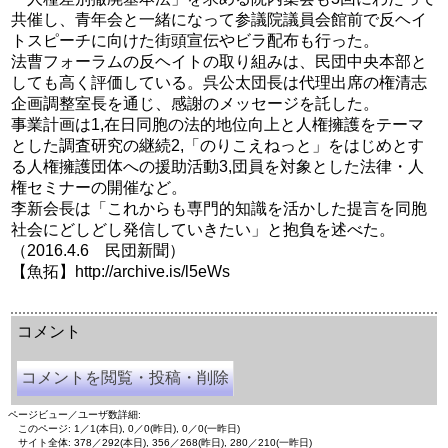
共催し、青年会と一緒になって参議院議員会館前で反ヘイ
トスピーチに向けた街頭宣伝やビラ配布も行った。
法曹フォーラムの反ヘイトの取り組みは、民団中央本部と
しても高く評価している。呉公太団長は代理出席の権清志
企画調整室長を通じ、感謝のメッセージを託した。
事業計画は1,在日同胞の法的地位向上と人権擁護をテーマ
とした調査研究の継続2,「のりこえねっと」をはじめとす
る人権擁護団体への援助活動3,団員を対象とした法律・人
権セミナーの開催など。
李新会長は「これからも専門的知識を活かした提言を同胞
社会にどしどし発信していきたい」と抱負を述べた。
（2016.4.6 民団新聞）
【魚拓】http://archive.is/l5eWs
余命三年時事日記 ミラーサイト
余命３年時事日記 ミラーサイト
余命3年時事日記 ミラーサイト
コメント
コメントを閲覧・投稿・削除
ページビュー／ユーザ数詳細:
このページ: 1／1(本日), 0／0(昨日), 0／0(一昨日)
サイト全体: 378／292(本日), 356／268(昨日), 280／210(一昨日)