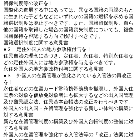
留保制度等の改正を！
国際化の進展する中にあっては、異なる国籍の両親のもと
に生まれた子どもなどにいずれかの国籍の選択を求める国
籍選択制度は廃止すべきです。また、国籍留保制度、自ら
他の国籍を取得した場合の国籍喪失制度についても、複数
国籍保持を容認する方向で検討すべきです。
国籍選択制度に関する意見書
●２ 定住外国人の地方参政権付与を！
住民自治の理念に基づき、定住者、永住者、特別永住者な
どの定住外国人には地方参政権を与えるべきです。
永住外国人の地方参政権付与に関する意見書
●３ 外国人の在留管理が強化されている入管法の再改正
を！
永住者などの在留カード常時携帯義務を撤廃し、外国人住
民票の対象を仮放免対象者にも拡大するなどの出入国管理
及び難民認定法、住民基本台帳法の改正を行うべきです。
外国人の出入国・在留管理を強化する新しい体制の構築に
対する意見書
新たな在留管理制度の構築及び外国人台帳制度の整備に対
する意見書
外国人の在留管理を強化する入管法等の「改正」法案に対