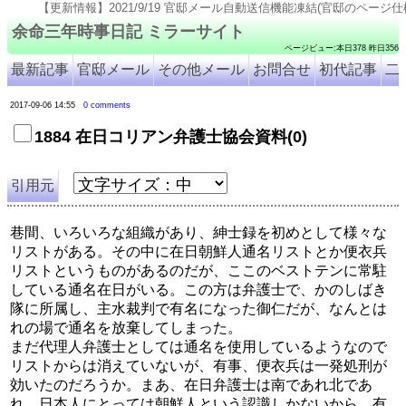
新情報】2021/9/19 官邸メール自動送信機能凍結(官邸のページ仕様変更のため). 2021/9/18 号外
余命三年時事日記 ミラーサイト
ページビュー:本日378 昨日356
最新記事
官邸メール
その他メール
お問合せ
初代記事
二
2017-09-06 14:55
0 comments
1884 在日コリアン弁護士協会資料(0)
引用元
巷間、いろいろな組織があり、紳士録を初めとして様々な
リストがある。その中に在日朝鮮人通名リストとか便衣兵
リストというものがあるのだが、ここのベストテンに常駐
している通名在日がいる。この方は弁護士で、かのしばき
隊に所属し、主水裁判で有名になった御仁だが、なんとは
れの場で通名を放棄してしまった。
まだ代理人弁護士としては通名を使用しているようなので
リストからは消えていないが、有事、便衣兵は一発処刑が
効いたのだろうか。まあ、在日弁護士は南であれ北であ
れ、日本人にとっては朝鮮人という認識しかないから、有