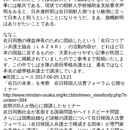
事には敵兵である。現状での朝鮮人学校補助金支給要求声
明をみると、日弁連幹部は在日朝鮮人側つまり敵側に立っ
て日本人と戦うということになりそうだ。まあ、旗幟鮮明
はありがたいことである。
ななこ
在日同胞の権益伸長のために団結したという「在日コリア
ン弁護士協会（ＬＡＺＡＫ）」の活動内容が、どれほど日
本の国益に反するものか、大変わかりやすい記事が民団ニ
ュースに掲載されていましたのでご参考まで投稿いたしま
す。この中でしばき隊の原田學植弁護士は、通名ではなく
本名の趙學植弁護士で講演しています。
■民団ニュース 2017-06-05 13:21
「在日の未来」を考察 在日韓国人法曹フォーラム 公開セ
ミナー
http://www.mindan-osaka.org/kccbbs/news_viewbody.php?n
umber=384
総勢200人が熱心に聴講したセミナー
在日同胞社会が直面する国籍問題やヘイトスピーチ問題、
さらには国際結婚など諸般の課題について在日韓国人法曹
フォーラム（在日韓国人弁護士で構成する団体）が専門家