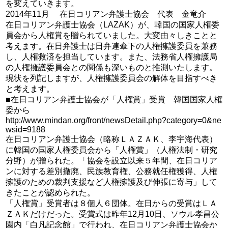
を変えていきます。
2014年11月 在日コリアン弁護士協会 代表 金竜介
在日コリアン弁護士協会（LAZAK）が、韓国の国家人権委
員会から人権賞を贈られていました。大変由々しきことと
考えます。在日弁護士は日弁連傘下の人権擁護委員を兼務
し、人権救済を担当しています。また、法務省人権擁護局
の人権擁護委員会との関係も深いものと推測いたします。
現状を列記しますが、人権擁護委員会の解体を目指すべき
と考えます。
■在日コリアン弁護士協会が「人権賞」受賞 韓国国家人権
委から
http://www.mindan.org/front/newsDetail.php?category=0&ne
wsid=9188
在日コリアン弁護士協会（略称ＬＡＺＡＫ、李宇海代表）
に韓国の国家人権委員会から「人権賞」（人権法制・研究
分野）が贈られた。「協会を設立以来５年間、在日コリア
ンに対する差別撤廃、民族教育権、公務就任権獲得、人権
擁護のための裁判支援など人権擁護及び伸張に寄与」して
きたことが認められた。
「人権賞」受賞者は８個人６団体。在日からの受賞はＬＡ
ＺＡＫだけだった。受賞式は昨年12月10日、ソウル孝昌公
園内「白凡記念館」で行われ、在日コリアン弁護士協会か