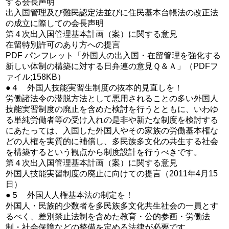
する会長声明
出入国管理及び難民認定法並びに住民基本台帳法の改正法
の成立に際しての会長声明
第４次出入国管理基本計画（案）に関する意見
在留特別許可のあり方への提言
PDF パンフレット「外国人の出入国・在留管理を強化する
新しい体制の構築に対する日弁連の意見Ｑ＆Ａ」（PDFフ
ァイル;158KB）
●４ 外国人技能実習生制度の抜本的見直しを！
労働諸法令の潜脱方法として悪用されることの多い外国人
技能実習制度の廃止を含めた検討を行うとともに、いわゆ
る単純労働者等の受け入れの是非や新たな制度を検討する
にあたっては、入国した外国人やその家族の労働基本権な
どの人権を実質的に補償し、多民族多文化の共生する社会
を構築するという観点から制度設計を行うべきです。
第４次出入国管理基本計画（案）に関する意見
外国人技能実習制度の廃止に向けての提言（2011年4月15
日）
●５ 外国人人権基本法の制定を！
外国人・民族的少数者を多民族多文化共生社会の一員とす
るべく、差別禁止法制を含めた教育・公的参画・労働法
制・社会保障などの整備を定める法律が必要です。