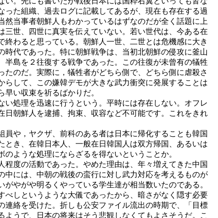
ない。先にも書いたが戦後日本には国粋右翼といっても皆な
なった組織、過去ログに記載してあるが、現在も存在する過
当然当事者朝鮮人もわかっているはずなのだが全く話題に上
は三世、四世に真実を伝えていない。若い世代は、今ある在
で終わると思っている。朝鮮人一世、二世とは危機感に大き
の時代であった。特に朝鮮戦争は、当初北朝鮮の侵攻に釜山
、半島を２往復する戦争であった。この往復が未曾有の犠牲
ったのだ。実際に，犠牲者がどちら側で、どちら側に虐殺さ
からして、この嫌韓デモが大きな武力衝突に発展することは
ら早い収束を祈るばかりだ。
ない処理を迅速に行うという。平時には存在しない。オフレ
在日朝鮮人を逮捕、拘束、収容など不可能です。これをきれ
組員や，ヤクザ、前科のある者は日本に帰化することも韓国
たとき、在韓日本人、一般在日韓国人は双方帰国、あるいは
ボのような処理にならざるを得ないということか。
人程度の活動であった。やめた理由は、年々増えてきた中国
の中には、中朝の戦後の蛮行に対し武力対応を考えるものが
いがやがや明るくやっている学生達が相当数いたのである。
すべしというような大儀であったから、暗さがなく隠す必要
の連絡を受けた。折しも公安ファイル流出の時期で、「目標
るようで、日本の将来はそう悲観しなくてもよさそうだ。こ