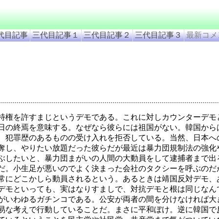
代目記事
三代目記事１
三代目記事２
三代目記事３
最新コメ
特権を許すまじというデモである。これに対しカウンターデモ
日の終焉を意味する。なぜなら彼らには祖国がない。韓国から
、犯罪歴のあるものの受け入れを拒否している。当然、日本へ
奪し、やりたい放題だった彼らだが最近は暴力団規制法の強化
ぶしたいと、暴力団まがいの人間の大動員をして逮捕者まで出
だ。小生足が悪いのでよく決まった会社のタクシーを呼ぶのだ
常にどこかしら動員されるという。あるときは靖国反対デモ、
デモといっても、実はなりすましで、対抗デモと根は同じなん
がいわゆるガチンコである。公安が両者の間を分けなければ大
易な考えで行動していることだ。まさに平和ぼけ。逆に韓国で