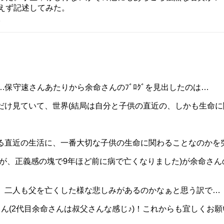
えず記述してみた。
。
…保守速さんあたりから余命さんのﾌﾞﾛｸﾞを見出したのは…
だけ見ていて、世界(結局は自分と子供の直近の、しかも生命に
る直近の生活に、一番大切な子供の生命に関わることなのかを
すが、正義感の塊で9年ほど前に病で亡くなりました)が余命さ
、二人も父を亡くした様な悲しみがあるのかなぁと思う訳で…
ん(2代目余命さんは叔父さんな感じ♪)！これからも宜しくお