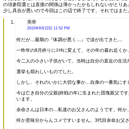
の項参院選とは直接の関係は薄かったかもしれないがとりあ
少し具合が悪いので今回はこの辺で終了です。それではまた
美希
よ
り:
2015年8月22日 11:52 PM
何だが…最期の『体調が悪く…』で涙が出てきた…
一昨年の8月終りにｽﾏﾎに変えて、その年の暮れ近くか
今二人の小さい子供がいて、当時は自分の直近の生活
選挙も煩わしいものでした。
しかし、それのいかに大切な事か…自身の一番気にす
今は亡き自分の父親(終戦の年に生まれた団塊親父で
います。
余命さんは日本の…私達のお父さんのようです。何か
何か意味分からんコメですいません。3代目余命お父さ