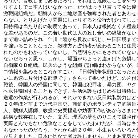
ろうか。皆殺しまであるだろう。それほど危険なことをやっ
りすましで日本人はいなかった。だがはっきり言って今は違
激戦闘組織だ。朝鮮人から土地財産を強奪された者とあわせ
らない。とりあげたり問題にしたりすると蛮行がばれてしま
日特権は当たり前の制度であって、日本人は根拠なく人種差
な差があるのだ。この若い世代は人の殺し合いの経験がない
まで追い詰められ、仁川上陸から反攻に転じ、中国国境まで
を強いることとなった。敵味方と占領者が変わるごとに住民
れたのかもわかっていないし、当然明らかにもされていない
ないだろうと思う。しかし、場面がちょっと違えばと危惧し
自衛隊ＯＢ組織。民兵のような組織で詳細はわからないが、
コ情報を集めるとこれがすごい。「日韓戦争状態になったと
いに迅速に片付ける部隊です」さらって書いたけどこの片付
戦後、韓国人の帰国に関して、韓国は犯罪者、暴力団、ヤク
へ永住帰国することもできず、生活保護をはじめ在日特権に
送還の作業が行われるが、それができない反日武装勢力はど
２０年ほど前まで近代中国史、朝鮮史のボランティア的講師
人、朝鮮人講師、教授の史実捏造や妨害工作があからさまに
結構な数存在していた。文系、理系の壁をのりこえて爆弾作
実際とんでもない危険なことをしていたわけだが、当時は各
もなかったのだろう。それから約２０年、小生もいろいろと
が見えました。日本に仇なす者は許しません」とまあ元気だ