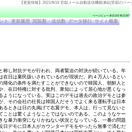
【更新情報】2021/9/19 官邸メール自動送信機能凍結(官邸のページ仕様変更のため). 2021
ページビュー:本日143 昨日347
ント
更新履歴
閲覧数・送信数
データ移行
サイト概要
と称し対抗デモが行われ、両者緊迫の対決が続いている。年
は在日は棄民扱いされているのが現状だ。約４万人いるとい
の帰化の条件を満たすことができないので韓国人、朝鮮人と
や、在日特権に対する批判、衆知によって居心地が悪くなっ
るようになっている。実はこのデモは過去の政治デモとは参
が、その会社の社長は韓国人だそうでよく来る運転手は日本
あるときは日の丸掲げて右翼デモ。本人は、行って見ないと
てことは驚くようなことではないのである。このようなケー
きな暴力衝突になりかねない状況となっている。一番の問題
反日デモに日本人がカウンターデモをやったら無事で済むだ