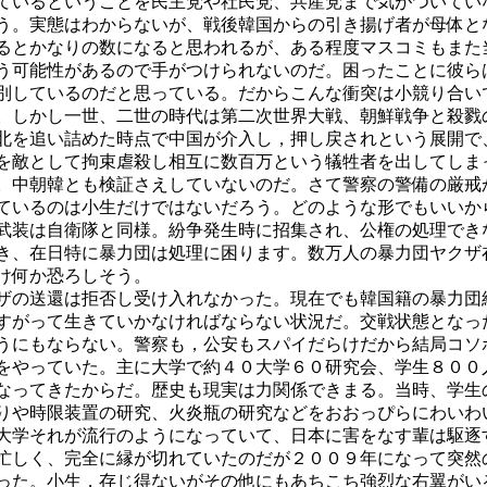
ているということを民主党や社民党、共産党まで気がついてい
う。実態はわからないが、戦後韓国からの引き揚げ者が母体と
るとかなりの数になると思われるが、ある程度マスコミもまた
う可能性があるので手がつけられないのだ。困ったことに彼ら
別しているのだと思っている。だからこんな衝突は小競り合い
。しかし一世、二世の時代は第二次世界大戦、朝鮮戦争と殺戮
北を追い詰めた時点で中国が介入し，押し戻されという展開で
を敵として拘束虐殺し相互に数百万という犠牲者を出してしま
。中朝韓とも検証さえしていないのだ。さて警察の警備の厳戒
ているのは小生だけではないだろう。どのような形でもいいか
武装は自衛隊と同様。紛争発生時に招集され、公権の処理でき
き、在日特に暴力団は処理に困ります。数万人の暴力団ヤクザ
け何か恐ろしそう。
ザの送還は拒否し受け入れなかった。現在でも韓国籍の暴力団
すがって生きていかなければならない状況だ。交戦状態となっ
うにもならない。警察も，公安もスパイだらけだから結局コソ
をやっていた。主に大学で約４０大学６０研究会、学生８００
なってきたからだ。歴史も現実は力関係できまる。当時、学生
りや時限装置の研究、火炎瓶の研究などをおおっぴらにわいわ
大学それが流行のようになっていて、日本に害をなす輩は駆逐
忙しく、完全に縁が切れていたのだが２００９年になって突然
った。小生，存じ得ないがその他にもあちこち強烈な右翼がい