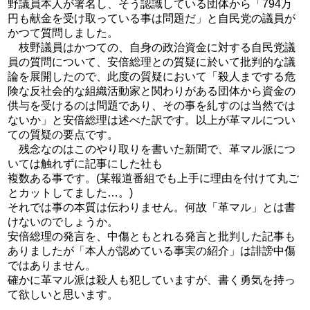
野議員本人が署名し、そう認識している団体から「794万
円も献金を受け取っている事は問題だ」と自民党の議員が
かつて質問しました。
枝野議員はかつての、自身の政治資金に対する自民党議
員の質問について、安倍総理との質疑に於いて批判的な議
論を展開したので、此度の質疑において「殺人までする危
険な反社会的な組織活動家と関わりがある団体から資金の
供与を受けるのは問題であり、その事を糺すのは当然では
ないか」と安倍総理は述べた訳です。以上が革マルについ
ての質疑の要点です。
残念なのはこのやり取りを書いた新聞で、革マル派につ
いては触れずに記事にした社も
複数ある事です。(某報道番組でも上手に理由を付けて丸ご
とカットしてました…。)
それでは事の本質は伝わりません。何故「革マル」とは書
けないのでしょうか。
安倍総理の発言を、中傷ともとれる発言と批判した記事も
ありましたが「本人が認めている事実の紹介」は誹謗中傷
ではありません。
確かに革マル派は殺人も犯していますが、書く勇気を持っ
て欲しいと思います。