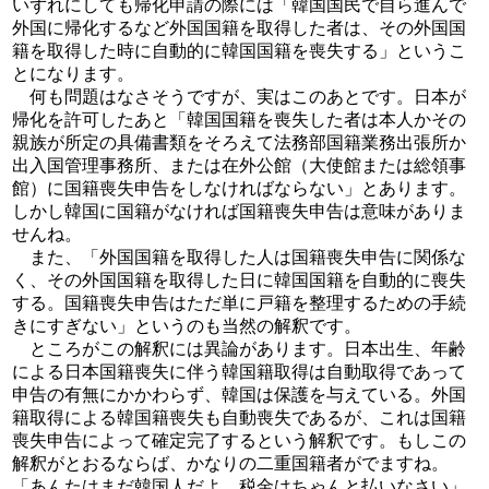
いずれにしても帰化申請の際には「韓国国民で自ら進んで
外国に帰化するなど外国国籍を取得した者は、その外国国
籍を取得した時に自動的に韓国国籍を喪失する」というこ
とになります。
何も問題はなさそうですが、実はこのあとです。日本が
帰化を許可したあと「韓国国籍を喪失した者は本人かその
親族が所定の具備書類をそろえて法務部国籍業務出張所か
出入国管理事務所、または在外公館（大使館または総領事
館）に国籍喪失申告をしなければならない」とあります。
しかし韓国に国籍がなければ国籍喪失申告は意味がありま
せんね。
また、「外国国籍を取得した人は国籍喪失申告に関係な
く、その外国国籍を取得した日に韓国国籍を自動的に喪失
する。国籍喪失申告はただ単に戸籍を整理するための手続
きにすぎない」というのも当然の解釈です。
ところがこの解釈には異論があります。日本出生、年齢
による日本国籍喪失に伴う韓国籍取得は自動取得であって
申告の有無にかかわらず、韓国は保護を与えている。外国
籍取得による韓国籍喪失も自動喪失であるが、これは国籍
喪失申告によって確定完了するという解釈です。もしこの
解釈がとおるならば、かなりの二重国籍者がでますね。
「あんたはまだ韓国人だよ。税金はちゃんと払いなさい」