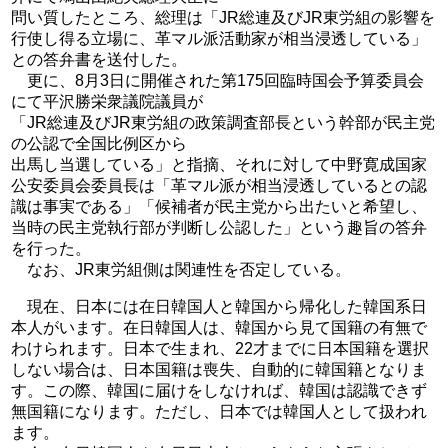
問い質したところ、総理は「JR総連及びJR東労組の影響を
行使し得る立場に、革マル派活動家が相当浸透している」
との答弁書を送付した。
更に、8月3日に開催された第175回臨時国会予算委員会
にて平沢勝栄衆議院議員が
「JR総連及びJR東労組の政策調査部長という幹部が民主党
の公認で全国比例区から
出馬し当選している」と指摘、それに対して中野寛成国家
公安委員会委員長は「革マル派が相当浸透しているとの認
識は事実である」「候補者が民主党から出たいと希望し、
当時の民主党執行部が判断し公認した」という趣旨の答弁
を行った。
なお、JR東労組側は関連性を否定している。
現在、日本には在日韓国人と韓国から帰化した韓国系日
本人がいます。在日韓国人は、韓国から見て国籍の有無で
わけられます。日本で生まれ、22才までに日本国籍を選択
しない場合は、日本国籍は喪失、自動的に韓国籍となりま
す。この際、韓国に届けをしなければ、韓国は認識できず
無国籍になります。ただし、日本では韓国人として扱われ
ます。