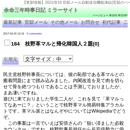
【更新情報】2021/9/19 官邸メール自動送信機能凍結(官邸のページ仕様変更のため). 202
余命三年時事日記 ミラーサイト
ページビュー:本日41 昨日347
最新記事
官邸メール
その他メール
お問合せ
初代記事
二
2017-04-20 14:16
0 comments
184 枝野革マルと帰化韓国人２題(0)
引用元
民主党枝野幹事長については、彼の恥部である革マルとの
癒着問題にまで踏み込みました。内閣改造を見て肉を切ら
せて骨を絶つつもりであることは予測しておりましたが、
まあ凄いですね。
遊びに来ておりました学生二人が、これを見て「革マルっ
てなあーに？」ということで枝野革マル簡易特集アラカル
トです。革マル派とはなんぞやについてはWikipediaでどう
ぞ。
この事案は一言でいえば安倍さんの「狙い済ました必殺
カウンター」ですね。枝野幹事長就任から反安倍勢力に袋