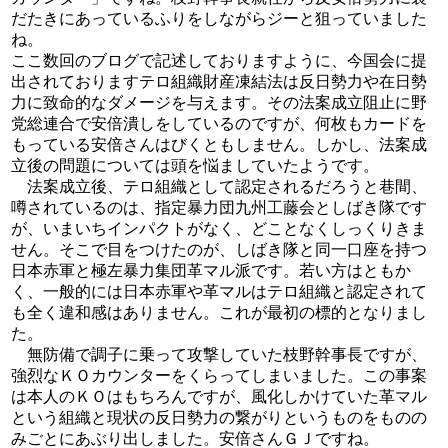
だたきにあっているふりをしながらジーと狙っていました
ね。
ここ数回のブログで記述しておりますように、今国会に提
出されておりますテロ組織財産凍結法は反日勢力や在日勢
力に致命的なダメージを与えます。その法案成立阻止に野
党総連合で安倍潰しをしているのですが、何枚もカードを
もっている安倍さんはびくともしません。しかし、法案成
立後の問題については頭を悩ましていたようです。
法案成立後、テロ組織として認定されるだろうと巷間、
噂されているのは、指定暴力団九州工藤会としばき隊です
が、いまいちインパクトがなく、どことなくしっくりきま
せん。そこで目をつけたのが、しばき隊と同一口座を持つ
日本赤軍と極左暴力集団革マル派です。若い方はともか
く、一般的には日本赤軍や革マルはテロ組織と認定されて
も全く違和感はありません。これが最初の標的となりまし
た。
無防備で調子に乗って攻撃していた枝野幹事長ですが、
強烈なＫＯカウンターをくらってしまいました。この事案
は本人のＫＯはもちろんですが、風化しかけていた革マル
という組織と現状の反日勢力の繋がりというものをものの
みごとにあぶり出しました。安倍さんＧＪですね。