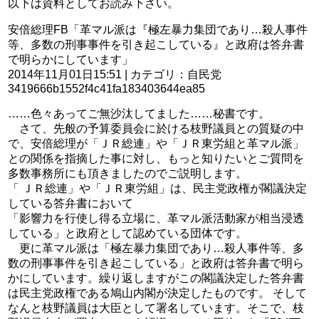
以下は資料としてお読み下さい。
安倍総理FB「革マル派は『極左暴力集団であり…殺人事件
等、多数の刑事事件を引き起こしている』と政府は答弁書
で明らかにしています」
2014年11月01日15:51 | カテゴリ：自民党
3419666b1552f4c41fa183403644ea85
……色々あってご無沙汰してました……秘書です。
さて、先般の予算委員会に於ける枝野議員との質疑の中
で、安倍総理が「ＪＲ総連」や「ＪＲ東労組と革マル派」
との関係を指摘した事に対し、もっと知りたいとご質問を
多数事務所にも頂きましたのでご説明します。
「 ＪＲ総連」や「ＪＲ東労組」は、民主党政権が閣議決定
している答弁書において
「影響力を行使し得る立場に、革マル派活動家が相当浸透
している」と政府として認めている団体です。
更に革マル派は「極左暴力集団であり…殺人事件等、多
数の刑事事件を引き起こしている」と政府は答弁書で明ら
かにしています。繰り返しますがこの閣議決定した答弁書
は民主党政権である鳩山内閣が決定したものです。 そして
なんと枝野議員は大臣として署名しています。そこで、枝