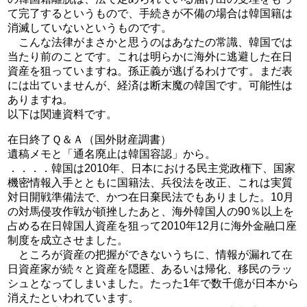
て完了するというもので、手続きが不備の場合は韓国籍は
消滅していないというものです。
こんな法律がまさかと思うのはあなたの常識、韓国では
当たり前のことです。これは明らかに海外に逃避した在日
資産を狙っていますね。孫正義が逃げるわけです。まだ表
には出ていませんが、経済は断末魔の韓国です。可能性は
ありますね。
以下は関連資料です。
在日終了Ｑ＆Ａ（国外財産調書）
遺稿メモと「通名廃止は韓国容認」から。
．．．．韓国は2010年、日本における民主党政権下、国家
機密情報入手とともに国籍法、兵役法を改正、これは実質
対日開戦準備法で、かつ在日棄民法でもありました。10月
の対馬侵攻作戦が頓挫したあと、海外韓国人の90％以上を
占める在日韓国人資産を狙って2010年12月に海外金融口座
制度を成立させました。
ところが資産の把握ができないうちに、情報が漏れて在
日資産家が続々と資産を隠匿、あるいは帰化、移民のラッ
シュとなってしまいました。たった1年で数千億が日本から
消えたといわれています。