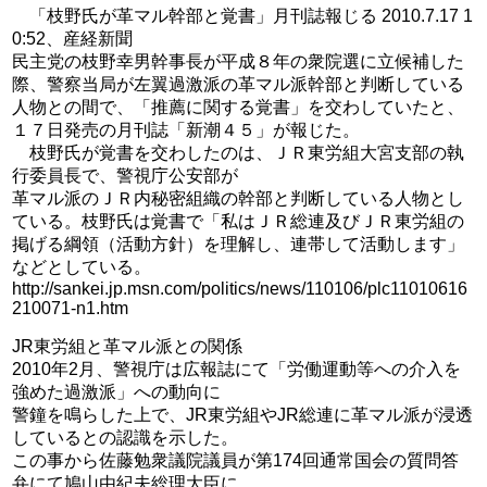
「枝野氏が革マル幹部と覚書」月刊誌報じる 2010.7.17 1
0:52、産経新聞
民主党の枝野幸男幹事長が平成８年の衆院選に立候補した
際、警察当局が左翼過激派の革マル派幹部と判断している
人物との間で、「推薦に関する覚書」を交わしていたと、
１７日発売の月刊誌「新潮４５」が報じた。
枝野氏が覚書を交わしたのは、ＪＲ東労組大宮支部の執
行委員長で、警視庁公安部が
革マル派のＪＲ内秘密組織の幹部と判断している人物とし
ている。枝野氏は覚書で「私はＪＲ総連及びＪＲ東労組の
掲げる綱領（活動方針）を理解し、連帯して活動します」
などとしている。
http://sankei.jp.msn.com/politics/news/110106/plc11010616
210071-n1.htm
JR東労組と革マル派との関係
2010年2月、警視庁は広報誌にて「労働運動等への介入を
強めた過激派」への動向に
警鐘を鳴らした上で、JR東労組やJR総連に革マル派が浸透
しているとの認識を示した。
この事から佐藤勉衆議院議員が第174回通常国会の質問答
弁にて鳩山由紀夫総理大臣に