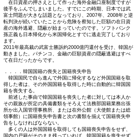
在日資産の押さえとして作った海外金融口座制度ですが
後手をふんでしまいました。すでにこの時期、日本では武
富士問題が大きな話題となっており、2007年、2008年と逆
転判決が続いていたことから危険を察知した巨額の在日資
産の海外逃避、隠蔽が始まっていたのです。ソフトバンク
孫正義も日本帰化から米国帰化とすでに逃走完了しており
ます。
2011年最高裁の武富士勝訴約2000億円還付を受け、韓国が
動きました。パチンコ、金融の巨額資産の隠蔽逃避はすべ
て在日だったからです。
．．．．韓国国籍の喪失と国籍喪失申告
韓国国民で自ら進んで外国に帰化するなど外国国籍を取
得した者は、その外国国籍を取得した時に自動的に韓国国
籍を喪失する。
前述した事由で韓国国籍を喪失した者に対しては本人か
その親族が所定の具備書類をそろえて法務部国籍業務出張
所か出入国管理事務所、または在外公館（大使館または総
領事館）に国籍喪失申告書と次の書類を揃えて国籍喪失申
告をしなければならない。
多くの人は外国国籍を取得しても国籍喪失申告をせず、
国内の戸籍がそのまま残っていれば、韓国国籍を喪失せず