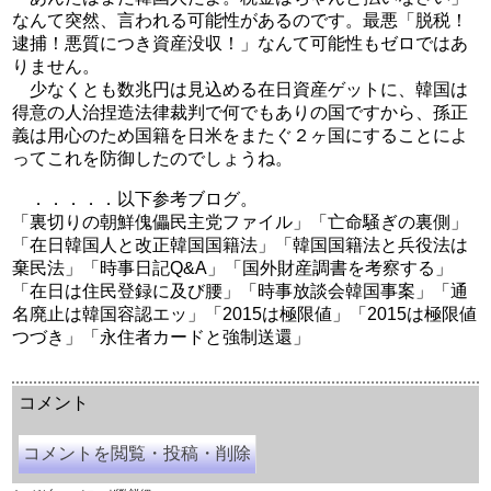
なんて突然、言われる可能性があるのです。最悪「脱税！
逮捕！悪質につき資産没収！」なんて可能性もゼロではあ
りません。
少なくとも数兆円は見込める在日資産ゲットに、韓国は
得意の人治捏造法律裁判で何でもありの国ですから、孫正
義は用心のため国籍を日米をまたぐ２ヶ国にすることによ
ってこれを防御したのでしょうね。
．．．．．以下参考ブログ。
「裏切りの朝鮮傀儡民主党ファイル」「亡命騒ぎの裏側」
「在日韓国人と改正韓国国籍法」「韓国国籍法と兵役法は
棄民法」「時事日記Q&A」「国外財産調書を考察する」
「在日は住民登録に及び腰」「時事放談会韓国事案」「通
名廃止は韓国容認エッ」「2015は極限値」「2015は極限値
つづき」「永住者カードと強制送還」
余命三年時事日記 ミラーサイト
余命３年時事日記 ミラーサイト
余命3年時事日記 ミラーサイト
コメント
コメントを閲覧・投稿・削除