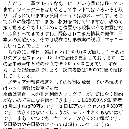
ただし、「革マルってなあーに」という問題は残ってい
ます。ツイッターをはじめとしてネットではいろいろと取
り上げられていますが反日メディアは総スルーです。そこ
で余命の登場です。まあ、格好をつけていますが、改めて
振り返ると立ち上げ時の立ち位置から現状の立ち位置はだ
いぶ変わってきてますね。隠蔽されてきた情報の発信、日
本人の覚醒から、今では現在進行形事案の説明、フォロー
ということでしょうか。
ちなみに、昨日、累計ｐｖは1600万を突破し、１日あた
りのアクセスｐｖは112145で記録を更新しております。こ
の記事執筆中８時の時点で95000ｐｖをこえていますか
ら、また記録更新でしょう。訪問者数は26000前後で推移
しております。
メディアが報道機関としての役割を放棄している現状で
はネット情報は貴重ですね。
余命は舞台一人の非営利個人ブログですが、逆に全く制約
がないので自由な発信ができます。１日25000人の訪問者
は月にすれば70万人です。１日10万のアクセスは月300万
です。大きくはないでしょうが、決して小さくもないはず
です。まあ、いつでも「ヤーメタ」がきくので気楽です。
反日勢力や在日勢力にとっては煩わしいでしょうね。