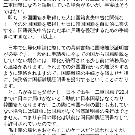
二重国籍になると誤解している場合が多いが、事実はそう
ではない。
即ち、外国国籍を取得した人は国籍喪失申告に関係な
く、その外国国籍を取得した日に韓国国籍を自動的に喪失
する。国籍喪失申告はただ単に戸籍を整理するための手続
きにすぎない。 （以上）
日本では帰化申請に際しての具備書類に国籍離脱証明書
が必要です。一般的に申請後に今までの国から国籍離脱を
していない場合には、帰化が許可される少し前に法務局か
ら連絡があります。それまでの外国国籍からの離脱をする
ように連絡されますので、国籍離脱の手続きを済ませた後
に、法務省に国籍離脱証明書を提出するということになり
ます。
ところが在日を父母とし、日本で出生、二重国籍で22才
までに日本に届けがないと自動的に日本国籍はなくなり、
韓国籍となりますが、この際に韓国へ何の届けも出してい
ない場合には韓国には国籍がなく当然証明書の発行はでき
ません。つまり在日の帰化は以前は国籍離脱証明書なしで
も許可されていたのです。
孫正義の帰化もおそらくこのケースだと思われますが、