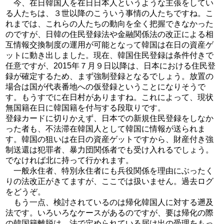
今、在日韓国人を在日日本人というような主張をしてい
る人たちは、３世以降のこういう事情の人たちですね。こ
れまでは、これらの人たちの動向を全く把握できなかった
のですが、日韓の住民登録法や金融関係法の改正による相
互情報交換制度の運用が可能となって韓国は在日の資産ゲ
ットに動き出しました。現在、韓国住民登録は条件付きで
任意ですが、2015年７月９日以降は、日本における住民登
録が確定するため、まず強制登録となるでしょう。放置の
場合は国が代表番地への仮登録ということになりそうで
す。もうすでに在日村がありますね。これによって、現状
無国籍在日に韓国籍を付与する段取りです。
登録カードに切りかえず、日本での新規住民登録をしなか
った者も、不法滞在韓国人として韓国に情報が送られま
す。韓国の狙いは在日の資産ゲットですから、財産付き強
制送還は犯罪者、暴力団関係者でも受け入れるでしょう。
でなければ北に持って行かれます。
一般永住者、特別永住者にも兵役関係を理由にぶったく
りの法改正がきてますが、ここでは扱いません。過去ログ
をどうぞ。
もう一点、検討されているのは帰化韓国人に対する遡及
法です。いろいろなケースがあるのですが、要は帰化の際
の韓国籍離脱は、法で定められている届け出の受理をもっ