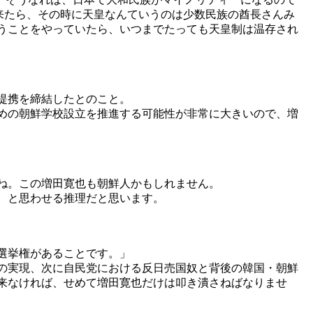
来たら、その時に天皇なんていうのは少数民族の酋長さんみ
うことをやっていたら、いつまでたっても天皇制は温存され
提携を締結したとのこと。
めの朝鮮学校設立を推進する可能性が非常に大きいので、増
ね。この増田寛也も朝鮮人かもしれません。
 と思わせる推理だと思います。
選挙権があることです。」
の実現、次に自民党における反日売国奴と背後の韓国・朝鮮
来なければ、せめて増田寛也だけは叩き潰さねばなりませ