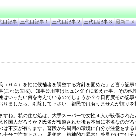
代目記事
三代目記事１
三代目記事２
三代目記事３
最新コメ
氏（６４）を軸に候補者を調整する方針を固めた」と言う記事
事(これは失敗)、知事公用車はヒュンダイに変えた事、その他
連はいったい何を考えているのでしょうか？今日再度その記事
おりましたら、削除して下さい。都民では有りませんが憤りを
ますね。私の住む処は、大手スーパーで女性４人が殺傷された
又Ｋ国人だろうか？氏名が報道された後も本当に本名なのだろ
のは不安が有ります。普段から周囲の環境に自分が注意をする
も十分ご注意下さい。思想的、精神的な異常は外見だけでは分