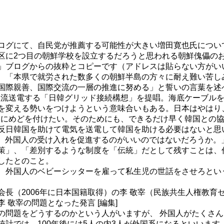
ログにて、自民党が推薦する可能性が大きい増田寛也氏につい
区に2つ目の朝鮮学校を設立するだろうと思われる朝鮮傀儡の
」ブログからの抜粋とコピーです（アドレスは貼らない方がい
、「本県で就労された数多くの朝鮮半島の方々に耐え難い苦し
国際親善、国際交流の一層の推進に努める」と誓いの言葉を述
を直流送電する「日韓グリッド接続構想」を提唱。海底ケーブル
を変える勢いをつけようという意味合いもある。日本はやはり
の間にめどを付けたい。そのためにも、できるだけ早く韓国との
反日韓国を助けて電気を送電して韓国を助ける必要はないと思
で、外国人の受け入れを促進するのがいいのではないだろうか
策」、「差別するような制度を「伝統」だとして残すことは、
したとのこと。
、外国人のベビーシッターを雇って私生児の世話をさせろとい
長（2006年に日本国籍取得）の李 敬宰（民族共生人権教育
敬宰の問題となった発言 [編集]
の問題をどうするのかという人がいますが、 外国人がたくさ
計では、100年後には5人の内3人が外国系になるといいま