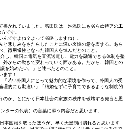
て書かれていました。増田氏は、舛添氏にも劣らぬ特アの工
お方です。
いんですよね？よって省略しますね）。
みと悲しみをもたらしたことに深い哀悼の意を表する。あら
べ、徴用犠牲となった韓国人を悼んだとのこと。
を介し、韓国に電気を直流送電し、電力を融通できる体制を整
、外からの動きで変わっていく面がある。だから、韓国との
協議を始めたい。」と述べたとのこと。
います！
。」「若い外国人にとって魅力的な環境を作って、外国人の受
倫理的にも勘違い」「結婚せずに子育てできるような制度的
うのか、とにかく日本社会の家族の秩序を破壊する発言と思
センターの代表）の言葉に添う内容だと思います。
ん日本国籍を取ったほうが、早く天皇制は潰れると思います。
す。そうなれば、日本で大和民族がマイノリティーになるので