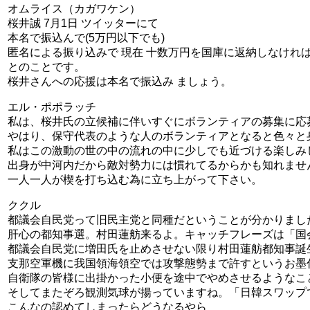
オムライス（カガワケン）
桜井誠 7月1日 ツイッターにて
本名で振込んで(5万円以下でも)
匿名による振り込みで 現在 十数万円を国庫に返納しなけれ
とのことです。
桜井さんへの応援は本名で振込み ましょう。
エル・ポポラッチ
私は、桜井氏の立候補に伴いすぐにボランティアの募集に応
やはり、保守代表のような人のボランティアとなると色々と
私はこの激動の世の中の流れの中に少しでも近づける楽しみ
出身が中河内だから敵対勢力には慣れてるからかも知れませ
一人一人が楔を打ち込む為に立ち上がって下さい。
ククル
都議会自民党って旧民主党と同種だということが分かりまし
肝心の都知事選。村田蓮舫来るよ。キャッチフレーズは「国
都議会自民党に増田氏を止めさせない限り村田蓮舫都知事誕
支那空軍機に我国領海領空では攻撃態勢まで許すというお墨
自衛隊の皆様に出掛かった小便を途中でやめさせるようなこ
そしてまたぞろ観測気球が揚っていますね。「日韓スワップ
こんなの認めてしまったらどうなるやら