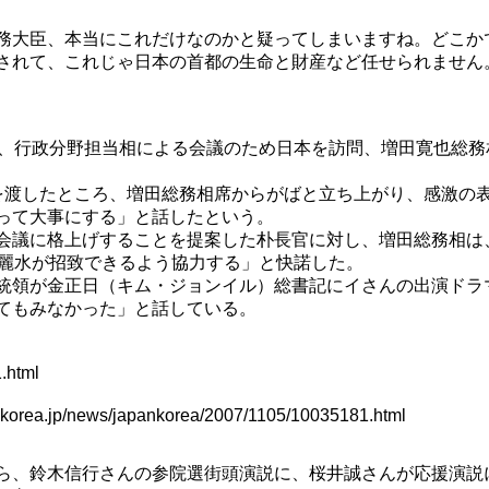
務大臣、本当にこれだけなのかと疑ってしまいますね。どこか
されて、これじゃ日本の首都の生命と財産など任せられません
、行政分野担当相による会議のため日本を訪問、増田寛也総務
渡したところ、増田総務相席からがばと立ち上がり、感激の
って大事にする」と話したという。
議に格上げすることを提案した朴長官に対し、増田総務相は、
ず麗水が招致できるよう協力する」と快諾した。
領が金正日（キム・ジョンイル）総書記にイさんの出演ドラマ
てもみなかった」と話している。
.html
wkorea.jp/news/japankorea/2007/1105/10035181.html
ら、鈴木信行さんの参院選街頭演説に、桜井誠さんが応援演説