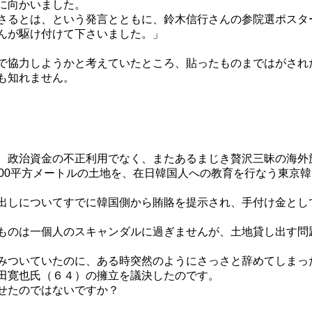
に向かいました。
さるとは、という発言とともに、鈴木信行さんの参院選ポスタ
んが駆け付けて下さいました。」
で協力しようかと考えていたところ、貼ったものまではがされ
も知れません。
、政治資金の不正利用でなく、またあるまじき贅沢三昧の海外
00平方メートルの土地を、在日韓国人への教育を行なう東京韓
出しについてすでに韓国側から賄賂を提示され、手付け金とし
ものは一個人のスキャンダルに過ぎませんが、土地貸し出す問
みついていたのに、ある時突然のようにさっさと辞めてしまっ
田寛也氏（６４）の擁立を議決したのです。
せたのではないですか？
。