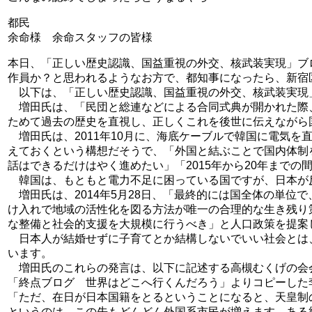
都民
余命様 余命スタッフの皆様
本日、「正しい歴史認識、国益重視の外交、核武装実現」ブ
作員か？と思われるようなお方で、都知事になったら、新宿
以下は、「正しい歴史認識、国益重視の外交、核武装実現
増田氏は、「民団と総連などによる合同式典が開かれた際
ためて過去の歴史を直視し、正しくこれを後世に伝えながら
増田氏は、2011年10月に、海底ケーブルで韓国に電気
えておくという構想だそうで、「外国と結ぶことで国内体制
話はできるだけはやく進めたい」「2015年から20年まで
韓国は、もともと電力不足に困っている国ですが、日本が
増田氏は、2014年5月28日、「最終的には国全体の単位
け入れで地域の活性化を図る方法が唯一の合理的な生き残り
な整備と社会的支援を大規模に行うべき」と人口政策を提案
日本人が結婚せずに子育てとか結構しないでいい社会とは
います。
増田氏のこれらの発言は、以下に記述する高槻むくげの会会
「終点ブログ 世界はどこへ行くんだろう」よりコピーした李 
「ただ、在日が日本国籍をとるということになると、天皇制
というのは、この先もどんどん外国系市民が増えます。ある統