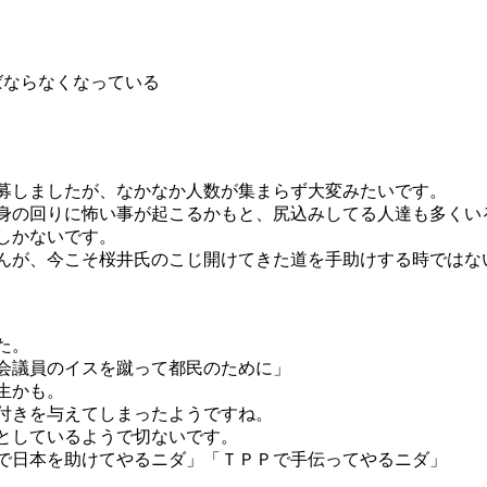
ばならなくなっている
募しましたが、なかなか人数が集まらず大変みたいです。
身の回りに怖い事が起こるかもと、尻込みしてる人達も多くい
しかないです。
んが、今こそ桜井氏のこじ開けてきた道を手助けする時ではな
た。
会議員のイスを蹴って都民のために」
生かも。
付きを与えてしまったようですね。
としているようで切ないです。
で日本を助けてやるニダ」「ＴＰＰで手伝ってやるニダ」