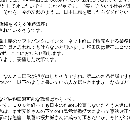
を差別して死にたいです。これが夢です。（笑）そういう社会が
、それを、今の左派のように、日本国籍を取ったらダメだとい
の参政権を考える連続講座）
されているそうです。
孫正義のソフトバンクにインターネット経由で販売させる業務
工作員と思われても仕方ないと思います。増田氏は新宿に２つ
ねず、ここにお知らせ致します。
うよう、要望した次第です。
 なんと自民党が担ぎ出したそうですね。第二の舛添登場です
ついて、以下のように書いている人が居られますが、なるほど
など納税回避可能な職業ばかりです。
です。１００年経っても日本のために投票しないだろう人達に
私は、まず安倍さんの下での自民党党勢拡大によって憲法改正
事には無論 最善の桜井誠さんに成って頂きたいが、それが出