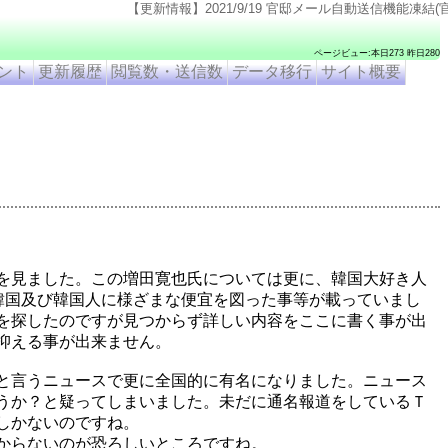
【更新情報】2021/9/19 官邸メール自動送信機能凍結(官邸のページ仕様変更のため). 
ページビュー:本日273 昨日280
ント
更新履歴
閲覧数・送信数
データ移行
サイト概要
を見ました。この増田寛也氏については更に、韓国大好き人
韓国及び韓国人に様ざまな便宜を図った事等が載っていまし
を探したのですが見つからず詳しい内容をここに書く事が出
抑える事が出来ません。
と言うニュースで更に全国的に有名になりました。ニュース
うか？と疑ってしまいました。未だに通名報道をしているＴ
しかないのですね。
からないのが恐ろしいところですね。