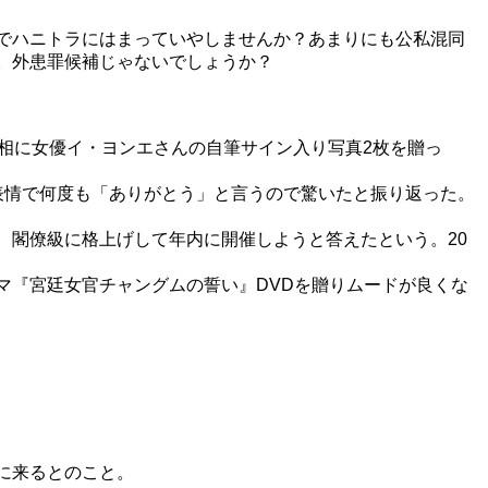
でハニトラにはまっていやしませんか？あまりにも公私混同
。外患罪候補じゃないでしょうか？
相に女優イ・ヨンエさんの自筆サイン入り写真2枚を贈っ
表情で何度も「ありがとう」と言うので驚いたと振り返った。
閣僚級に格上げして年内に開催しようと答えたという。20
『宮廷女官チャングムの誓い』DVDを贈りムードが良くな
に来るとのこと。