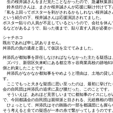
生の桜井誠さんをまだ見たことなかったので、急遽秋葉原
鈴木信行さんは、まさか桜井誠さんが応援に駆け付けて下
「私を上回ってポスターを剥がされるかもしれない桜井誠さ
という紹介の下、桜井誠さんは応援演説されてました。
ポスター貼りの人員が不足しているというので、会社を休ん
るなどがあるようで、貼った後まで、貼り直す人員が必要か
シャチホコ
既出であれば申し訳ありません。
舛添氏の負の遺産と題して仮説を立ててみました。
舛添氏が都知事を辞任しなければならなかった主たる疑惑は
ズバリ、新宿区矢来町にある都立市ヶ谷商業高校の跡地61
側と約束したことです。
舛添氏がなかなか都知事をやめようと理由は、土地の貸し
す。
ここでもっと大きな疑惑に思い至ったのは、最初に挙げた
会の自民団は舛添氏の追求に及び腰だった、このことです。
そういえば、あれほど見苦しいまでに都知事のイスにしが
で、今回都議会の自民団は親韓派と目される、元総務相の増
ひょっとして、舛添氏はその賄賂の一部を都議団にも握ら
そう考えると全ての疑惑が一本の糸で繋がってしまうのです