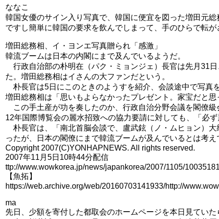
ななこ
韓国女優のサイン入り写真で、韓国に便宜を図った増田元総
ですし簡単に韓国の要求を飲んでしまって、手のひらで転が
増田総務相、イ・ヨンエ写真贈られ「感激」
韓流ブームは日本の内閣にまで及んでいるようだ。
行政自治部の朴明在（パク・ミョンジェ）長官は先月31日
た。増田総務相はイさんの大ファンだという。
朴長官は5日にこのときのようすを紹介、会談途中で写真を
増田総務相は「思いもよらなかったプレゼント。家宝だと思
この手土産が功を奏したのか、行政自治分野会議を閣僚級会
12年国際博覧会の麗水招致への協力要請に対しても、「必
朴長官は、「南北首脳会談で、盧武鉉（ノ・ムヒョン）大統
ったが、日本の閣僚にまで韓流ブームが及んでいるとは考え
Copyright 2007(C)YONHAPNEWS. All rights reserved.
2007年11月5日10時44分配信
ttp://www.wowkorea.jp/news/japankorea/2007/1105/10035181
【魚拓】
https://web.archive.org/web/20160703141933/http://www.wo
ma
先日、少額を寄付した都取会のホームページを本日見ていた