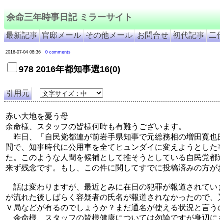
余命三年時事日記 ミラーサイト
最新記事
官邸メール
その他メール
お問合せ
初代記事
二
2016-07-04 08:36
0 comments
978 2016年都知事選16(0)
引用元
赤い大地を憂う母
余命様、スタッフの皆様何時も有難うございます。
昨日、「自民党都連が前岩手県知事で元総務相の増田寛也
間で、知事時代に公用車を全てヒュンダイに変えようとした
た。このような人間を候補として推そうとしている自民党都
来ず残念です。もし、この件に関してすでに投稿済みの方が
話は変わりますが、最近とみに在日の犯罪が報道されてい
が流れた後しばらく容疑者の氏名が報道されなかったので、
Ｖ局などが有るのでしょうか？まだ通名が使える状況と言う
余命様、スタッフの皆様健康については勿論ですが身辺に