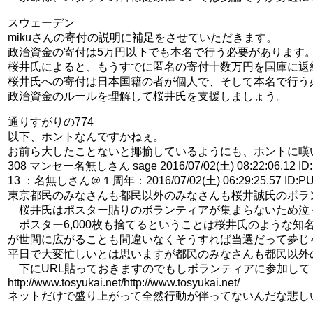
スウェーデン
mikuさんの寄付の説明に補足をさせていただきます。
政治資金の寄付は5万円以下でも本名で行う必要があります
桜井氏によると、もうすでに匿名の寄付十数万円を国庫に返
桜井氏への寄付は日本国籍の者が個人で、そして本名で行う
政治資金のルールを理解して桜井氏を支援しましょう。
通りすがりの774
以下、ホントなんですかねぇ。
お前ら大したことないと揶揄しているようにも、ホントに嘆
308 マンセー名無しさん sage 2016/07/02(土) 08:22:06.12 ID
13 ：名無しさん＠１周年：2016/07/02(土) 06:29:25.57 ID:PU
東京都民のみなさんも都民以外のみなさんも桜井誠氏のボラ
桜井氏はポスター貼りのボランティアが集まらないため泣く泣
ポスター6,000枚も捨てるということは桜井氏のような
が世間に広がることも間違いなくそうすれば当選だって夢じ
平日で大変忙しいとは思いますが都民のみなさんも都民以外
下にURL貼っておきますのでもしボランティアに参加して
http://www.tosyukai.net/http://www.tosyukai.net/
ネットだけで盛り上がって全然行動が伴ってないんだな悲し