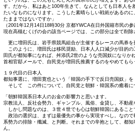
す。だから、私はあと100年生きて、なんとしても日本人
たいなものになります。こうした素晴らしい戦術があるのに
たままではないですか」
（2001年12月14日18時30分 京都YWCA在日外国籍市民
現在高槻むくげの会の該当ページでは、この部分は全て削除
更に増田氏は、岩手県競馬組合が主催するレースの馬券を
このように、増田氏は移民奨励、日本人人口減少が目的の
田氏が都知事になれば、舛添氏2世のような売国奴になりか
首相官邸メールで、自民党が増田氏推薦するのをやめてもら
１９代目の日本人
都知事選に、増田寛也という「韓国の手下で反日売国奴」を
そして この件について、自民党と朝鮮・韓国系の癒着に
「朝鮮韓国系日本人のお金の影響力と思います。
宗教法人、反社会勢力、ギャンブル、風俗、金貸し、不動産
しかし問題なのは、３世４世でも心は朝鮮韓国にあること
政治の選択は、まずは最優先の事から実現すべし。なので
系勢力の排除・殲滅、と判断。それまでの辛抱として、都知
ん。