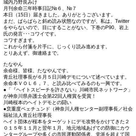
城内乃野良みけ
月刊余命三年時事日記№６、№７
本日（15日）届きました。ありがとうございます。
まだ、ぱらぱらと斜め読み状態なのですが、私は、Twitter
をやらないので、目にすることがない、下巻のP90、岩上
氏の発言･･･コワイです。
コワすぎます。
これから付箋を片手に、じっくり読み進めます。
とりあえず、御連絡まで。
たなやん
余命様、皆様、たなやんです。
青丘社理事長が６月５日川崎デモについて述べています。
余命本ＶＯＬ６，７、と読み比べてみるのも一興です。
●「『ヘイトスピーチを許さない』川崎市民ネットワーク」
が神奈川県弁護士会第22回人権賞を受賞！
川崎桜本のヘイトデモとの闘い
●裵重度ペェチュンド（神奈川人権センター副理事長／社会
福祉法人青丘社理事長
ヘイト団体が桜本をターゲットにデモ攻勢をかけてきた２
０１５年１１月と翌年１月、地元地域あげての防御にカウ
ンターグループや多くの市民運動関係者、党派を超えて国