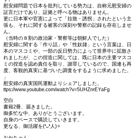
慰安婦問題で日本を批判している勢力は、自称元慰安婦の
証言だけであり、証拠と呼べる物はありません。
更に日本軍や官憲によって「拉致・誘拐」されたという主
張も、それに関する被害の深刻や警察の記録も存在しませ
ん。
（当時の８割の政治家・警察等は朝鮮人でした）
慰安婦に関する「作り話」や「性奴隷」という言葉は、日
本のマスコミや、一部の反日勢力によって世界中に拡散さ
れましたが、この捏造に関しては、既に日本の主要マスコ
ミの捏造を認め責任を取り、謝罪しているので、国連も再
度、客観的真実に基づいた調査をするように求めました。
」
慰安婦の真実国民運動よりシェアしました。
ttps://www.youtube.com/watch?v=5UHZnrEYaFg
空白
書籍2冊、届きました。
御多忙な中、ありがとうございます。
自身のペースで購読していきます。
更なる、御活躍を(❛ᴗ❛人)✧
おかちゃん