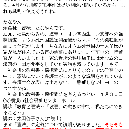
る。4月から川崎デモ事件は提訴開始と聞いているから、こ
れも裁判で使えそうだね。
たなやん
余命様、皆様、たなやんです。
辻元、福島からみの、連帯ユニオン関西生コン支部への強
制捜査、オウム死刑囚護送開始後からマスゴミの発狂度が
高まった気がします。ちなみにオウム死刑囚の一人Ｙ氏の
家が私が住んでいる市の駅前にあります。午前中の一時警
官が一人いましたよ。家の近所の料理店Ｔにはオウムの白
装束の一団が食事をしていた実話も残っています。さて
「神奈川の教科書・採択問題にとりくむ会」での学習会の
中で、憲法について弁護士がこのような説明をされていま
す。弁護士会が表には出さない、「懲戒しない理由」の一
つですかね。
「神奈川の教科書・採択問題を考えるつどい」１月３０日
(火)横浜市社会福祉センターホール
講演「教育と憲法～『改憲』の動きの中で、私たちにでき
ること～」
講師：太田啓子さん(弁護士)
まず「憲法」の定義について説明がありました。
そもそも