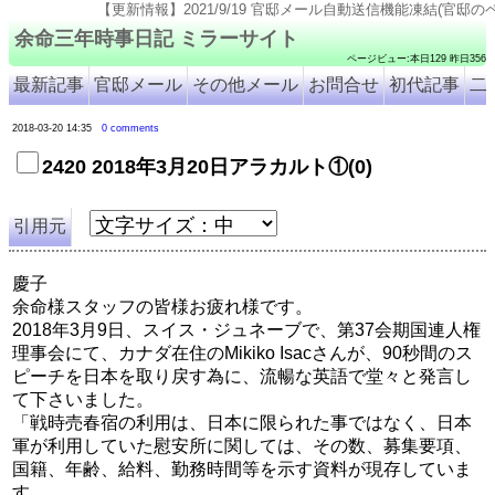
【更新情報】2021/9/19 官邸メール自動送信機能凍結(官邸のページ仕様変更のため). 2021
余命三年時事日記 ミラーサイト
ページビュー:本日129 昨日356
最新記事
官邸メール
その他メール
お問合せ
初代記事
二
2018-03-20 14:35
0 comments
2420 2018年3月20日アラカルト①(0)
引用元
慶子
余命様スタッフの皆様お疲れ様です。
2018年3月9日、スイス・ジュネーブで、第37会期国連人権
理事会にて、カナダ在住のMikiko Isacさんが、90秒間のス
ピーチを日本を取り戻す為に、流暢な英語で堂々と発言し
て下さいました。
「戦時売春宿の利用は、日本に限られた事ではなく、日本
軍が利用していた慰安所に関しては、その数、募集要項、
国籍、年齢、給料、勤務時間等を示す資料が現存していま
す。