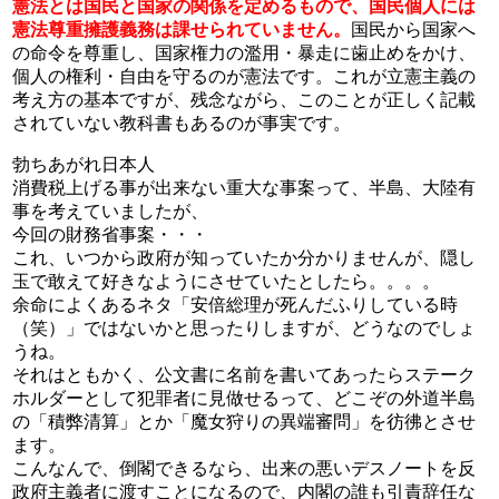
憲法とは国民と国家の関係を定めるもので、国民個人には
憲法尊重擁護義務は課せられていません。
国民から国家へ
の命令を尊重し、国家権力の濫用・暴走に歯止めをかけ、
個人の権利・自由を守るのが憲法です。これが立憲主義の
考え方の基本ですが、残念ながら、このことが正しく記載
されていない教科書もあるのが事実です。
勃ちあがれ日本人
消費税上げる事が出来ない重大な事案って、半島、大陸有
事を考えていましたが、
今回の財務省事案・・・
これ、いつから政府が知っていたか分かりませんが、隠し
玉で敢えて好きなようにさせていたとしたら。。。。
余命によくあるネタ「安倍総理が死んだふりしている時
（笑）」ではないかと思ったりしますが、どうなのでしょ
うね。
それはともかく、公文書に名前を書いてあったらステーク
ホルダーとして犯罪者に見做せるって、どこぞの外道半島
の「積弊清算」とか「魔女狩りの異端審問」を彷彿とさせ
ます。
こんなんで、倒閣できるなら、出来の悪いデスノートを反
政府主義者に渡すことになるので、内閣の誰も引責辞任な