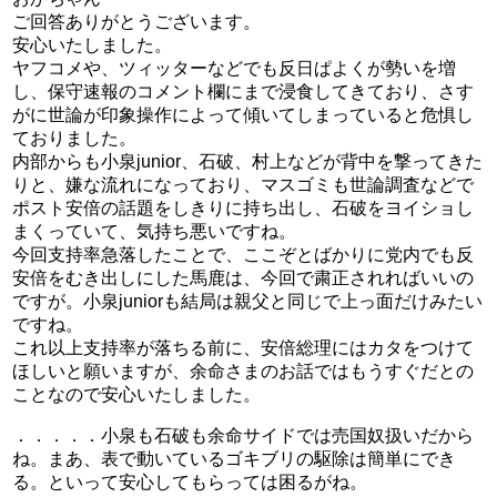
ご回答ありがとうございます。
安心いたしました。
ヤフコメや、ツィッターなどでも反日ぱよくが勢いを増
し、保守速報のコメント欄にまで浸食してきており、さす
がに世論が印象操作によって傾いてしまっていると危惧し
ておりました。
内部からも小泉junior、石破、村上などが背中を撃ってきた
りと、嫌な流れになっており、マスゴミも世論調査などで
ポスト安倍の話題をしきりに持ち出し、石破をヨイショし
まくっていて、気持ち悪いですね。
今回支持率急落したことで、ここぞとばかりに党内でも反
安倍をむき出しにした馬鹿は、今回で粛正されればいいの
ですが。小泉juniorも結局は親父と同じで上っ面だけみたい
ですね。
これ以上支持率が落ちる前に、安倍総理にはカタをつけて
ほしいと願いますが、余命さまのお話ではもうすぐだとの
ことなので安心いたしました。
．．．．．小泉も石破も余命サイドでは売国奴扱いだから
ね。まあ、表で動いているゴキブリの駆除は簡単にでき
る。といって安心してもらっては困るがね。