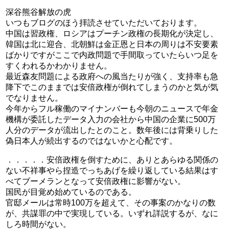
深谷熊谷解放の虎
いつもブログのほう拝読させていただいております。
中国は習政権、ロシアはプーチン政権の長期化が決定し、
韓国は北に迎合、北朝鮮は金正恩と日本の周りは不安要素
ばかりですがここで内政問題で手間取っていたらいつ足を
すくわれるかわかりません。
最近森友問題による政府への風当たりが強く、支持率も急
降下でこのままでは安倍政権が倒れてしまうのかと気が気
でなりません。
今年からフル稼働のマイナンバーも今朝のニュースで年金
機構が委託したデータ入力の会社から中国の企業に500万
人分のデータが流出したとのこと。数年後には背乗りした
偽日本人が続出するのではないかと心配です。
．．．．．安倍政権を倒すために、ありとあらゆる関係の
ない不祥事やら捏造でっちあげを繰り返している結果はす
べてブーメランとなって安倍政権に影響がない。
国民が目覚め始めているのである。
官邸メールは常時100万を超えて、その事案のかなりの数
が、共謀罪の中で実現している。いずれ詳説するが、なに
しろ時間がない。