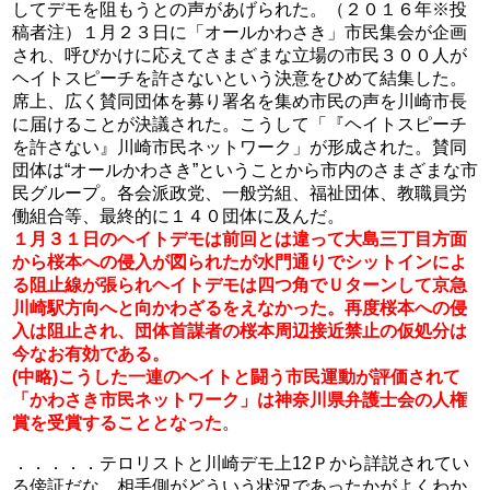
してデモを阻もうとの声があげられた。（２０１６年※投
稿者注）１月２３日に「オールかわさき」市民集会が企画
され、呼びかけに応えてさまざまな立場の市民３００人が
ヘイトスピーチを許さないという決意をひめて結集した。
席上、広く賛同団体を募り署名を集め市民の声を川崎市長
に届けることが決議された。こうして「『ヘイトスピーチ
を許さない』川崎市民ネットワーク」が形成された。賛同
団体は“オールかわさき”ということから市内のさまざまな市
民グループ。各会派政党、一般労組、福祉団体、教職員労
働組合等、最終的に１４０団体に及んだ。
１月３１日のヘイトデモは前回とは違って大島三丁目方面
から桜本への侵入が図られたが水門通りでシットインによ
る阻止線が張られヘイトデモは四つ角でＵターンして京急
川崎駅方向へと向かわざるをえなかった。再度桜本への侵
入は阻止され、団体首謀者の桜本周辺接近禁止の仮処分は
今なお有効である。
(中略)こうした一連のヘイトと闘う市民運動が評価されて
「かわさき市民ネットワーク」は神奈川県弁護士会の人権
賞を受賞することとなった
。
．．．．．テロリストと川崎デモ上12Ｐから詳説されてい
る傍証だな。相手側がどういう状況であったかがよくわか