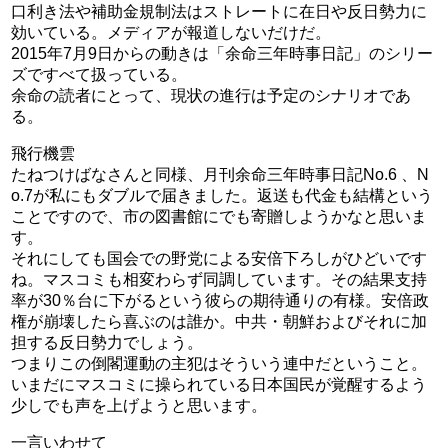
口利き法や補助金規制法はストレートに在日や反日勢力に
効いている。メディアが報道しないだけだ。
2015年7月9日からの動きは「余命三年時事日記」のシリー
ズですべて扱っている。
余命の読者にとって、現状の進行は予定のシナリオであ
る。
飛行機雲
たねつけばなさんと同様、月刊余命三年時事日記No.6 、N
o.7が私にもダブルで届きました。返送も代金も結構という
ことですので、市の図書館にでも寄贈しようかなと思いま
す。
それにしても国会での野党による安倍下ろしがひどいです
ね。マスコミも相変わらず同調しています。その結果支持
率が30％台に下がるという彼らの期待通りの有様。安倍政
権が崩壊したら喜ぶのは誰か。中共・朝鮮およびそれに加
担する反日勢力でしょう。
つまりこの倒閣運動の主犯はそういう連中だということ。
いまだにマスコミに操られている日本国民が覚醒するよう
少しでも声を上げようと思います。
一言いわせて