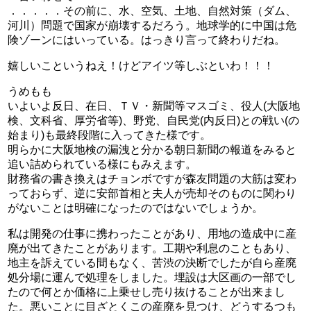
．．．．．その前に、水、空気、土地、自然対策（ダム、
河川）問題で国家が崩壊するだろう。地球学的に中国は危
険ゾーンにはいっている。はっきり言って終わりだね。
嬉しいこというねえ！けどアイツ等しぶといわ！！！
うめもも
いよいよ反日、在日、ＴＶ・新聞等マスゴミ、役人(大阪地
検、文科省、厚労省等)、野党、自民党(内反日)との戦い(の
始まり)も最終段階に入ってきた様です。
明らかに大阪地検の漏洩と分かる朝日新聞の報道をみると
追い詰められている様にもみえます。
財務省の書き換えはチョンボですが森友問題の大筋は変わ
っておらず、逆に安部首相と夫人が売却そのものに関わり
がないことは明確になったのではないでしょうか。
私は開発の仕事に携わったことがあり、用地の造成中に産
廃が出てきたことがあります。工期や利息のこともあり、
地主を訴えている間もなく、苦渋の決断でしたが自ら産廃
処分場に運んで処理をしました。埋設は大区画の一部でし
たので何とか価格に上乗せし売り抜けることが出来まし
た。悪いことに目ざとくこの産廃を見つけ、どうするつも