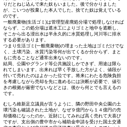
りだとねじ込んで来た奴もいました。後で分かりました
が、こいつが投棄した本人でした。捨てた奴は覚えている
のです。
一般廃棄物(生活ゴミ)は管理型産廃処分場で処理しなければ
ならず、この処分場は遮水工によりゴミと地中を遮断し、
そこから出る浸出水は半永久的に水質処理し河川等に排水
する必要があります。
つまり生活ゴミ(一般廃棄物)の埋まった土地はゴミだけでな
く、土壌汚染、水質汚染等何が出てくるか分からず、まと
もに売ることなど通常出来ないのです。
結局、公園やグランド等公共施設しかできず、用途は限ら
れてしまいます。出来れば早く手放した方がよく、値段が
付いて売れたのはよかった位です。将来にわたる危険負担
を考慮しながら売却を先に進めるには決断が必要で、値引
きの根拠が厳密でないなどとは、後から何とでも言えるの
です。
むしろ維新足立議員が言うように、隣の野田中央公園の土
壌汚染も確認された土地が、なぜ９億円から１４億円の売
却価格になったのか。近財にしてみれば高く売れて大喜び
ですが、支出側の豊中市から補助金申請を受けた国土交通