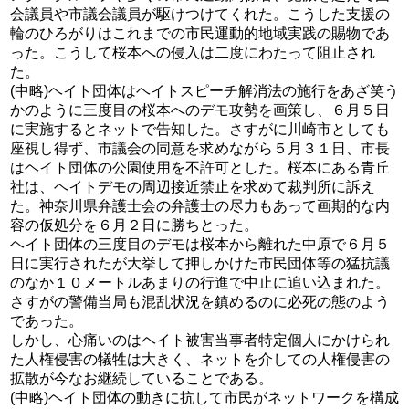
会議員や市議会議員が駆けつけてくれた。こうした支援の
輪のひろがりはこれまでの市民運動的地域実践の賜物であ
った。こうして桜本への侵入は二度にわたって阻止され
た。
(中略)ヘイト団体はヘイトスピーチ解消法の施行をあざ笑う
かのように三度目の桜本へのデモ攻勢を画策し、６月５日
に実施するとネットで告知した。さすがに川崎市としても
座視し得ず、市議会の同意を求めながら５月３１日、市長
はヘイト団体の公園使用を不許可とした。桜本にある青丘
社は、ヘイトデモの周辺接近禁止を求めて裁判所に訴え
た。神奈川県弁護士会の弁護士の尽力もあって画期的な内
容の仮処分を６月２日に勝ちとった。
ヘイト団体の三度目のデモは桜本から離れた中原で６月５
日に実行されたが大挙して押しかけた市民団体等の猛抗議
のなか１０メートルあまりの行進で中止に追い込まれた。
さすがの警備当局も混乱状況を鎮めるのに必死の態のよう
であった。
しかし、心痛いのはヘイト被害当事者特定個人にかけられ
た人権侵害の犠牲は大きく、ネットを介しての人権侵害の
拡散が今なお継続していることである。
(中略)ヘイト団体の動きに抗して市民がネットワークを構成