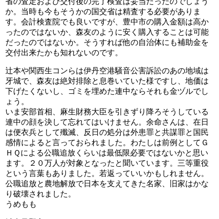
省の査定および交付後の完了検査は妥当だったのでしょう
か。当時も今もそうかの国交省は精査する必要がありま
す。会計検査院でも良いですが、豊中市の購入金額は高か
ったのではないか、森友のように安く購入することは可能
だったのではないか。そうすれば他の自治体にも補助金を
交付出来たかも知れないのです。
辻本や関西生コンらは伊丹空港騒音公害訴訟のあの地域は
牙城で、森友は絶対排除と息巻いていた様ですし、地価は
下げたくないし、ゴミを埋めた連中ならそれも金ヅルでし
ょう。
いま安部首相、麻生財務大臣を引きずり降ろそうしている
連中の顔を決して忘れてはいけません。余命さんは、在日
は便衣兵として殲滅、反日の処分は外患罪と共謀罪と国民
感情によると言っておられました。わたしは前例としてＧ
ＨＱによる公職追放くらいは最低限必要ではないかと思い
ます。２０万人が対象となったと聞いています。三等重役
という言葉もありました。若返っていいかもしれません。
公職追放と農地解放で日本を支えてきた名家、旧家はかな
り破壊されました。
うめもも