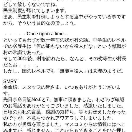
どして欲しくないですね。
民主制度が壊れてしまいます。
まあ、民主制を打倒しようとする連中がやっている事です
から、そういう目的なのでしょう。
．．．．．Once upon a time…
といってもわずが数十年前の我が村の話。中学生のレベル
での劣等生は「何の能もないから役人だな」という就職が
村の常識であった。
そして30年後、村を訪れたら、なんと、その劣等生が村長
だとお．．．．。
しかし、国のレベルでも「無能＝役人」は真理のようだ。
SMRY
余命様、スタッフの皆さま、いつもありがとうございま
す。
先日余命日記No.6と7、無事に頂きました。わざわざ確認
のお電話をありがとうございました。感激いたしました。
日頃のお礼の言葉、感謝の気持ち、等々お伝えしたかった
のですが、不意をつかれアワアワしてしまいました。
私の方が勇気を頂きました。マスコミからの情報にはへこ
みますが、折れません。これからもできることをひた押し