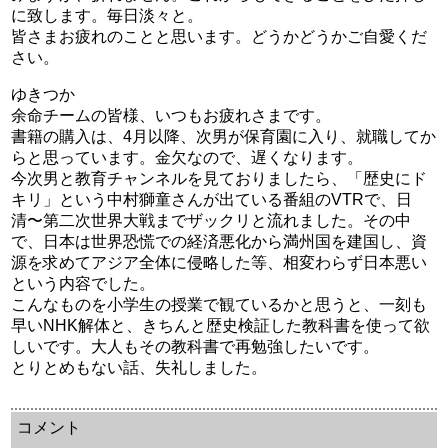
に致します。毎日淡々と。
皆さまお疲れのことと思います。どうかどうかご自愛くだ
さい。
ゆきつか
余命チームの皆様、いつもお疲れさまです。
書籍の購入は、4月以降、次男が保育園に入り、就職してか
らと思っています。金欠なので、遅くなります。
今次男と教育チャンネルを見ておりましたら、「歴史にド
キリ」という中村獅童さんが出ている番組のVTRで、日
清〜第二次世界大戦までザックリと流れました。その中
で、日本は世界恐慌での経済悪化から満州国を建国し、資
源を求めてアジア全体に侵略した等、相変わらず日本悪い
という内容でした。
こんなものを小学生の授業で観ているかと思うと、一刻も
早いNHK解体と、きちんと歴史検証した教科書を使って欲
しいです。大人もその教科書で再勉強したいです。
とりとめもない話、失礼しました。
余命三年時事日記 ミラーサイト
余命３年時事日記 ミラーサイト
余命3年時事日記 ミラーサイト
コメント