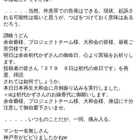
．．．．．当然、外患罪での告発はできる。現状、起訴さ
れる可能性は低いと思うが、つばをつけておく意味はある
だろう。
讃岐うどん
余命爺様、プロジェクトチーム様、大和会の皆様、昼夜ご
苦労様です。
明日は余命初代かずさんの御命日、心より冥福をお祈りし
ます。
投稿者の皆さん『３７９ ９日は初代の命日です』を再
度、拝読
されては如何でしょうか。
本日日本再生大和会に月例振り込みを実行しました。
＋αは初代かずさんのお線香代に御願いします。
余命爺様、プロジェクトチーム様、大和会様、身辺に十分
注意して御自愛下さいませ。
．．．．．いつものことだが、一同、痛み入る。
マンセー名無しさん
神戸市がビビりましたかねw