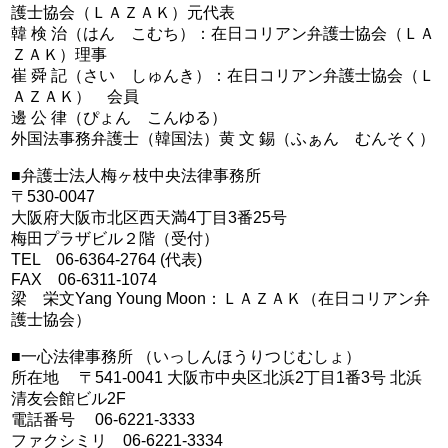
護士協会（ＬＡＺＡＫ）元代表
韓 検 治（はん こむち）：在日コリアン弁護士協会（ＬＡ
ＺＡＫ）理事
崔 舜 記（さい しゅんき）：在日コリアン弁護士協会（Ｌ
ＡＺＡＫ） 会員
邊 公 律（ぴょん こんゆる）
外国法事務弁護士（韓国法）黄 文 錫（ふぁん むんそく）
■弁護士法人梅ヶ枝中央法律事務所
〒530-0047
大阪府大阪市北区西天満4丁目3番25号
梅田プラザビル２階（受付）
TEL 06-6364-2764 (代表)
FAX 06-6311-1074
梁 栄文Yang Young Moon：ＬＡＺＡＫ（在日コリアン弁
護士協会）
■一心法律事務所 （いっしんほうりつじむしょ）
所在地 〒541-0041 大阪市中央区北浜2丁目1番3号 北浜
清友会館ビル2F
電話番号 06-6221-3333
ファクシミリ 06-6221-3334