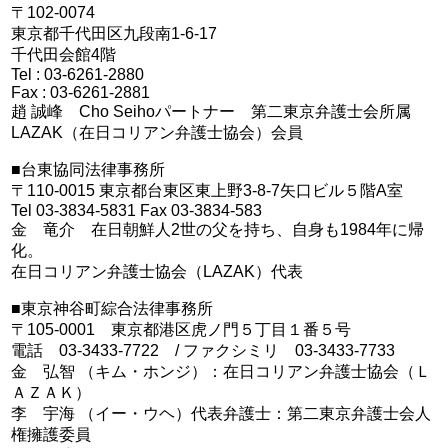
〒102-0074
東京都千代田区九段南1-6-17
千代田会館4階
Tel : 03-6261-2880
Fax : 03-6261-2881
趙 誠峰 Cho Seihoパートナー 第二東京弁護士会所属
LAZAK（在日コリアン弁護士協会）会員
■台東協同法律事務所
〒110-0015 東京都台東区東上野3-8-7矢口ビル５階A室
Tel 03-3834-5831 Fax 03-3834-583
金 竜介 在日朝鮮人2世の父を持ち、自身も1984年に帰
化。
在日コリアン弁護士協会（LAZAK）代表
■東京神谷町綜合法律事務所
〒105-0001 東京都港区虎ノ門５丁目１番５号
電話 03-3433-7722 / ファクシミリ 03-3433-7733
金 弘智 （キム・ホンジ）：在日コリアン弁護士協会（Ｌ
ＡＺＡＫ）
李 宇海 （イー・ウヘ）代表弁護士：第二東京弁護士会人
権擁護委員