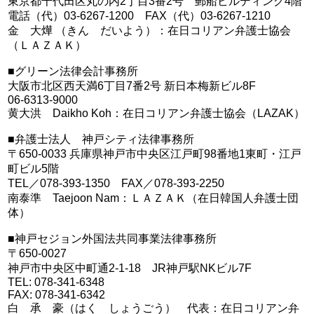
東京都千代田区丸の内2丁目3番2号 郵船ビルディング4階
電話（代）03-6267-1200 FAX（代）03-6267-1210
金 大燁 （きん だいよう）：在日コリアン弁護士協会
（ＬＡＺＡＫ）
■グリーン法律会計事務所
大阪市北区西天満6丁目7番2号 新日本梅新ビル8F
06-6313-9000
黄大洪 Daikho Koh：在日コリアン弁護士協会（LAZAK）
■弁護士法人 神戸シティ法律事務所
〒650-0033 兵庫県神戸市中央区江戸町98番地1東町・江戸
町ビル5階
TEL／078-393-1350 FAX／078-393-2250
南泰準 Taejoon Nam：ＬＡＺＡＫ（在日韓国人弁護士団
体）
■神戸セジョン外国法共同事業法律事務所
〒650-0027
神戸市中央区中町通2-1-18 JR神戸駅NKビル7F
TEL: 078-341-6348
FAX: 078-341-6342
白 承 豪（はく しょうごう） 代表：在日コリアン弁