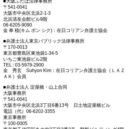
■大阪ふたば法律事務所
〒541-0041
大阪市中央区北浜2-1-3
北浜清友会館ビル9階
06-6205-9090
金 奉 植(キム ボン シク)：在日コリアン弁護士協会
■弁護士法人東京パブリック法律事務所
〒170-0013
東京都豊島区東池袋1-34-5
いちご東池袋ビル2階
TEL : 03-5979-2900
金 秀玄 Suhyon Kim：在日コリアン弁護士協会（ＬＡＺ
ＡＫ）会員
■弁護士法人 淀屋橋・山上合同
大阪事務所
〒541-0041
大阪市中央区北浜3丁目6番13号 日土地淀屋橋ビル
電話（代）06-6202-3355
東京事務所
〒100-0005