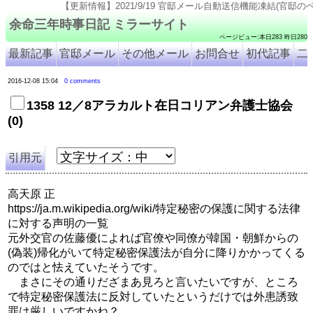
【更新情報】2021/9/19 官邸メール自動送信機能凍結(官邸のページ仕様変更のため). 202
余命三年時事日記 ミラーサイト
ページビュー:本日283 昨日280
最新記事
官邸メール
その他メール
お問合せ
初代記事
二
2016-12-08 15:04
0 comments
1358 12／8アラカルト在日コリアン弁護士協会
(0)
引用元
高天原 正
https://ja.m.wikipedia.org/wiki/特定秘密の保護に関する法律
に対する声明の一覧
元外交官の佐藤優によれば官僚や同僚が韓国・朝鮮からの
(偽装)帰化がいて特定秘密保護法が自分に降りかかってくる
のではと怯えていたそうです。
まさにその通りだざまあ見ろと言いたいですが、ところ
で特定秘密保護法に反対していたというだけでは外患誘致
罪は厳しいですかね？