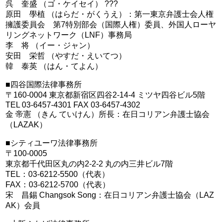
呉 奎盛 （ゴ・ケイセイ） ???
原田 學植 （はらだ・がくうえ）：第一東京弁護士会人権
擁護委員会 第7特別部会（国際人権）委員、外国人ローヤ
リングネットワーク（LNF）事務局
李 将 （イー・ジャン）
安田 栄哲 （やすだ・えいてつ）
韓 泰英 （はん・てよん）
■四谷国際法律事務所
〒160-0004 東京都新宿区四谷2-14-4 ミツヤ四谷ビル5階
TEL 03-6457-4301 FAX 03-6457-4302
金 帝憲 （きん ていけん）所長：在日コリアン弁護士協会
（LAZAK）
■シティユーワ法律事務所
〒100-0005
東京都千代田区丸の内2-2-2 丸の内三井ビル7階
TEL：03-6212-5500（代表）
FAX：03-6212-5700（代表）
宋 昌錫 Changsok Song：在日コリアン弁護士協会（LAZ
AK）会員