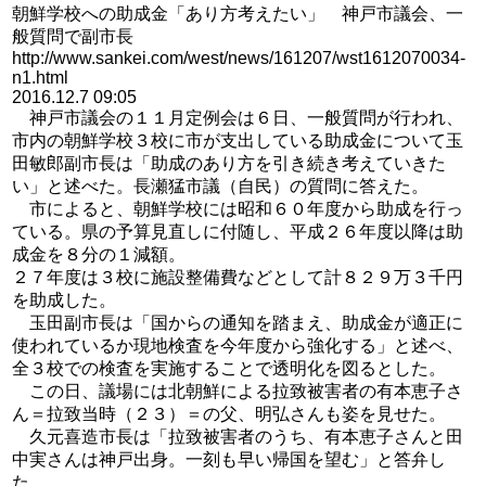
朝鮮学校への助成金「あり方考えたい」 神戸市議会、一
般質問で副市長
http://www.sankei.com/west/news/161207/wst1612070034-
n1.html
2016.12.7 09:05
神戸市議会の１１月定例会は６日、一般質問が行われ、
市内の朝鮮学校３校に市が支出している助成金について玉
田敏郎副市長は「助成のあり方を引き続き考えていきた
い」と述べた。長瀬猛市議（自民）の質問に答えた。
市によると、朝鮮学校には昭和６０年度から助成を行っ
ている。県の予算見直しに付随し、平成２６年度以降は助
成金を８分の１減額。
２７年度は３校に施設整備費などとして計８２９万３千円
を助成した。
玉田副市長は「国からの通知を踏まえ、助成金が適正に
使われているか現地検査を今年度から強化する」と述べ、
全３校での検査を実施することで透明化を図るとした。
この日、議場には北朝鮮による拉致被害者の有本恵子さ
ん＝拉致当時（２３）＝の父、明弘さんも姿を見せた。
久元喜造市長は「拉致被害者のうち、有本恵子さんと田
中実さんは神戸出身。一刻も早い帰国を望む」と答弁し
た。