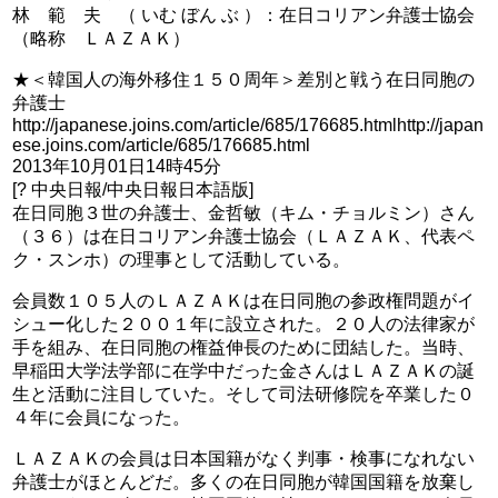
林 範 夫 （ いむ ぼん ぶ ）：在日コリアン弁護士協会
（略称 ＬＡＺＡＫ）
★＜韓国人の海外移住１５０周年＞差別と戦う在日同胞の
弁護士
http://japanese.joins.com/article/685/176685.htmlhttp://japan
ese.joins.com/article/685/176685.html
2013年10月01日14時45分
[? 中央日報/中央日報日本語版]
在日同胞３世の弁護士、金哲敏（キム・チョルミン）さん
（３６）は在日コリアン弁護士協会（ＬＡＺＡＫ、代表ペ
ク・スンホ）の理事として活動している。
会員数１０５人のＬＡＺＡＫは在日同胞の参政権問題がイ
シュー化した２００１年に設立された。２０人の法律家が
手を組み、在日同胞の権益伸長のために団結した。当時、
早稲田大学法学部に在学中だった金さんはＬＡＺＡＫの誕
生と活動に注目していた。そして司法研修院を卒業した０
４年に会員になった。
ＬＡＺＡＫの会員は日本国籍がなく判事・検事になれない
弁護士がほとんどだ。多くの在日同胞が韓国国籍を放棄し