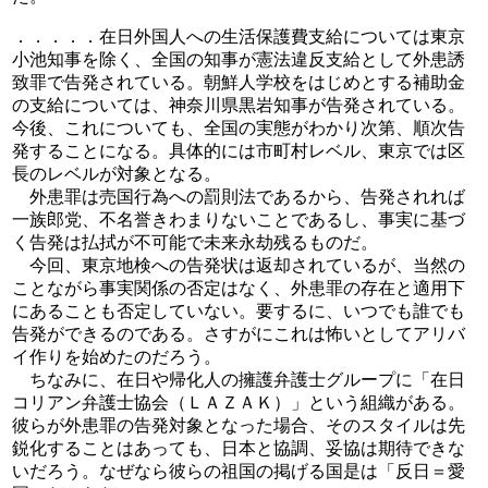
．．．．．在日外国人への生活保護費支給については東京
小池知事を除く、全国の知事が憲法違反支給として外患誘
致罪で告発されている。朝鮮人学校をはじめとする補助金
の支給については、神奈川県黒岩知事が告発されている。
今後、これについても、全国の実態がわかり次第、順次告
発することになる。具体的には市町村レベル、東京では区
長のレベルが対象となる。
外患罪は売国行為への罰則法であるから、告発されれば
一族郎党、不名誉きわまりないことであるし、事実に基づ
く告発は払拭が不可能で未来永劫残るものだ。
今回、東京地検への告発状は返却されているが、当然の
ことながら事実関係の否定はなく、外患罪の存在と適用下
にあることも否定していない。要するに、いつでも誰でも
告発ができるのである。さすがにこれは怖いとしてアリバ
イ作りを始めたのだろう。
ちなみに、在日や帰化人の擁護弁護士グループに「在日
コリアン弁護士協会（ＬＡＺＡＫ）」という組織がある。
彼らが外患罪の告発対象となった場合、そのスタイルは先
鋭化することはあっても、日本と協調、妥協は期待できな
いだろう。なぜなら彼らの祖国の掲げる国是は「反日＝愛