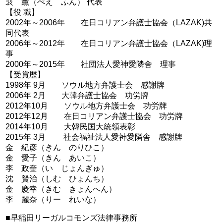
裵 薫（ぺえ ふん） 代表
【役 職】
2002年～2006年 在日コリアン弁護士協会（LAZAK)共
同代表
2006年～2012年 在日コリアン弁護士協会（LAZAK)理
事
2000年～2015年 社団法人愛神愛隣舎 理事
【受賞歴】
1998年 9月 ソウル地方弁護士会 感謝牌
2006年 2月 大韓弁護士協会 功労牌
2012年10月 ソウル地方弁護士会 功労牌
2012年12月 在日コリアン弁護士協会 功労牌
2014年10月 大韓民国大統領表彰
2015年 3月 社会福祉法人愛神愛隣舎 感謝牌
金 紀彦（きん のりひこ）
金 愛子（きん あいこ）
李 政奎（い じょんぎゅ）
沈 賢治（しむ ひょんち）
金 慶幸（きむ きょんへん）
李 麗奈（りー れいな）
■早稲田リーガルコモンズ法律事務所