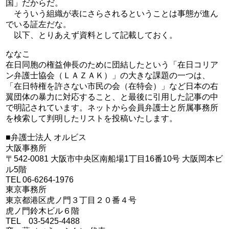
国」だからだ。
そういう組織が表にさらされるということは事態が進ん
でいる証左だな。
以下、とりあえず資料として記載しておく。
ななこ
在日同胞の権益伸長のために団結したという「在日コリア
ン弁護士協会（ＬＡＺＡＫ）」の大きな課題の一つは、
「在日特権を許さない市民の会（在特会）」など日本の右
翼団体の暴力に対応すること、と最後に引用した記事の中
で明記されています。ネットから会員弁護士と所属事務所
を検索して判明したリストを投稿いたします。
■弁護士法人 オルビス
大阪事務所
〒542-0081 大阪市中央区南船場1丁目16番10号 大阪岡本ビ
ル5階
TEL 06-6264-1976
東京事務所
東京都港区虎ノ門３丁目２０番４号
虎ノ門鈴木ビル６階
TEL 03-5425-4488