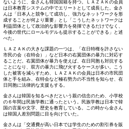
ないように、金さんも韓国国籍を持つ。ＬＡＺＡＫの会員
は日本教育システムの中でエリートとして成長した。金さ
んは「日本人と競争して成功し、強力なネットワークを形
成することが何より重要」とし「こうしたネットワークは
利益団体として政治的な影響力を発揮できるだけでなく、
今後の世代にロールモデルも提示することができる」と述
べた。
ＬＡＺＡＫの大きな課題の一つは、「在日特権を許さない
市民の会（在特会）」など日本の右翼団体の暴力に対応す
ることだ。右翼団体が暴力を使えば、在日同胞も対抗する
ことになり、双方の暴力に飛び火するケースが多い。こう
した被害を減らすため、ＬＡＺＡＫの会員は日本の市民団
体と手を組み、在特会など極右勢力の不当性を知らせ、在
日同胞に法律的な支援もする。
金さんは韓国を知るべきだという親の信念のため、小学校
の６年間は民族学教に通ったという。民族学教は日本で韓
国の言葉や文字、歴史を教育している。この時から金さん
は韓国人差別問題に目を向けていた。
金さんは「交通費が高い日本では学生のための割引券を販