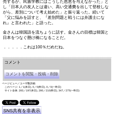
売するが、民族学教にはこうした恩恵を与えなかった」と
し「日本人の友人とは違い、高い交通費を出して登校しな
がら、差別について考え始めた」と振り返った。続いて
「父に悩みを話すと、『差別問題と戦うには弁護士にな
れ』と言われた」と語った。
金さんは韓国語を流ちょうに話す。金さんの目標は韓国と
日本をつなぐ懸け橋になることだ。
．．．．．これは100％だめだね。
余命三年時事日記 ミラーサイト
余命３年時事日記 ミラーサイト
余命3年時事日記 ミラーサイト
コメント
コメントを閲覧・投稿・削除
ページビュー／ユーザ数詳細:
このページ: 1／1(本日), 0／0(昨日), 0／0(一昨日)
サイト全体: 283／197(本日), 280／210(昨日), 347／275(一昨日)