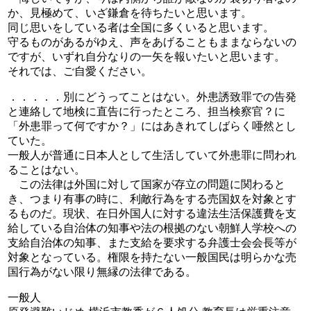
か、見極めて、いざ鎌倉を待ちたいと思います。
同じ思いをしている者は全国に多くいると思います。
守るものがあるがゆえ、声をあげることもままならないの
ですが、いずれ自分なりの一矢を報いたいと思います。
それでは、ご自愛ください。
．．．．．別にどうってことはない。外患誘致罪での告発
と連絡して地検に直告に行ったところ、担当検察官？に
「外患罪って何ですか？」にはあきれてしばらく唖然とし
ていた。
一般人が普通に日本人として生活していて外患罪に問われ
ることはない。
この法律は外国に対して国家が存立の問題に関わると
き、つまり有事の時に、利敵行為をする売国奴を対象とす
るものだ。現状、在日外国人に対する違法生活保護費を支
給している自治体の知事や法の根拠のない朝鮮人学校への
支給自治体の知事、また支給を要求する弁護士会会長等が
対象となっている。権限を持たない一般国民は明らかな売
国行為がない限り無縁の法律である。
一般人