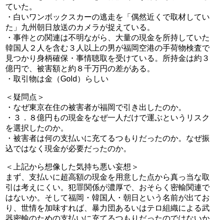
ていた。
・白いワンボックスカーの逃走を「偶然近くで取材してい
た」九州朝日放送のカメラが捉えている。
・事件との関連は不明ながら、大量の現金を所持していた
韓国人２人を含む３人以上の男が福岡空港の手荷物検査で
見つかり身柄確保・事情聴取を受けている。所持金は約３
億円で、被害額と約８千万円の差がある。
・取引物は金（Gold）らしい
＜疑問点＞
・なぜ東京在住の被害者が福岡で引き出したのか。
・３．８億円もの現金をなぜ一人だけで運ぶというリスク
を選択したのか。
・被害者は何の支払いに充てるつもりだったのか。なぜ振
込ではなく現金が必要だったのか。
＜上記から想像した気持ち悪い妄想＞
まず、支払いに超高額の現金を用意した点から真っ当な取
引は考えにくい。犯罪関係が濃厚で、おそらく密輸関連で
はないか。そして福岡・韓国人・朝日という名前が出てお
り、世情を加味すれば、暴力団あるいはテロ組織による武
器密輸のための支払いに充てるつもりだったのではないか