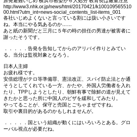
原発避難いじめ 横浜市教委が６人処分 教育長は厳重注意
http://www3.nhk.or.jp/news/html/20170421/k100109565510
00.html?utm_int=news-social_contents_list-items_001
各社いじめよくないと言っている割には扱い小さいです
ね。本当にやる気あるのか……
あと紙の新聞だと三月に５年の時の担任の男達が被害者に
謝ったそうです。
．．．．．告発を告知してからのアリバイ作りとみてい
る。当分は監視対象となろう。
日本人主婦
お疲れ様です。
安倍総理がテロ等準備罪、憲法改正、スパイ防止法とか通
そうとしてくれている一方、かたや、外国人労働者を入れ
たり、TPPしようとしたり、朝鮮有事で除鮮の道が見えて
きたかと思った所に中国人のビザを緩和してみたり。
やってることが、保守と売国とごちゃまぜですね。
取引や裏目的があるのかもしれませんが。
．．．．．国という組織が動くにはいろいろとある。グロ
ーバル視点が必要だね。