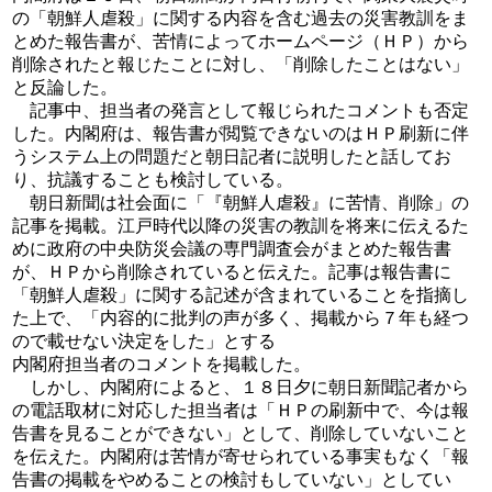
の「朝鮮人虐殺」に関する内容を含む過去の災害教訓をま
とめた報告書が、苦情によってホームページ（ＨＰ）から
削除されたと報じたことに対し、「削除したことはない」
と反論した。
記事中、担当者の発言として報じられたコメントも否定
した。内閣府は、報告書が閲覧できないのはＨＰ刷新に伴
うシステム上の問題だと朝日記者に説明したと話してお
り、抗議することも検討している。
朝日新聞は社会面に「『朝鮮人虐殺』に苦情、削除」の
記事を掲載。江戸時代以降の災害の教訓を将来に伝えるた
めに政府の中央防災会議の専門調査会がまとめた報告書
が、ＨＰから削除されていると伝えた。記事は報告書に
「朝鮮人虐殺」に関する記述が含まれていることを指摘し
た上で、「内容的に批判の声が多く、掲載から７年も経つ
ので載せない決定をした」とする
内閣府担当者のコメントを掲載した。
しかし、内閣府によると、１８日夕に朝日新聞記者から
の電話取材に対応した担当者は「ＨＰの刷新中で、今は報
告書を見ることができない」として、削除していないこと
を伝えた。内閣府は苦情が寄せられている事実もなく「報
告書の掲載をやめることの検討もしていない」としてい