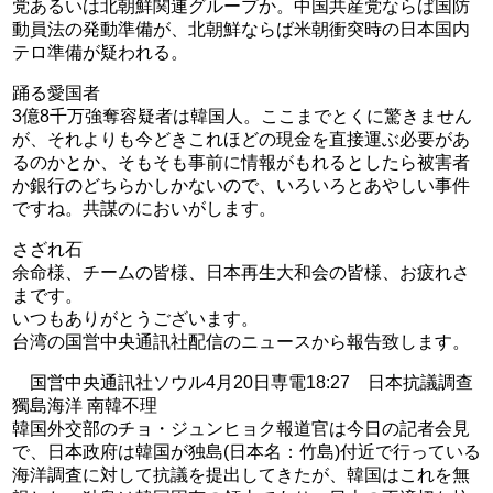
党あるいは北朝鮮関連グループか。中国共産党ならば国防
動員法の発動準備が、北朝鮮ならば米朝衝突時の日本国内
テロ準備が疑われる。
踊る愛国者
3億8千万強奪容疑者は韓国人。ここまでとくに驚きません
が、それよりも今どきこれほどの現金を直接運ぶ必要があ
るのかとか、そもそも事前に情報がもれるとしたら被害者
か銀行のどちらかしかないので、いろいろとあやしい事件
ですね。共謀のにおいがします。
さざれ石
余命様、チームの皆様、日本再生大和会の皆様、お疲れさ
まです。
いつもありがとうございます。
台湾の国営中央通訊社配信のニュースから報告致します。
国営中央通訊社ソウル4月20日専電18:27 日本抗議調查
獨島海洋 南韓不理
韓国外交部のチョ・ジュンヒョク報道官は今日の記者会見
で、日本政府は韓国が独島(日本名：竹島)付近で行っている
海洋調査に対して抗議を提出してきたが、韓国はこれを無