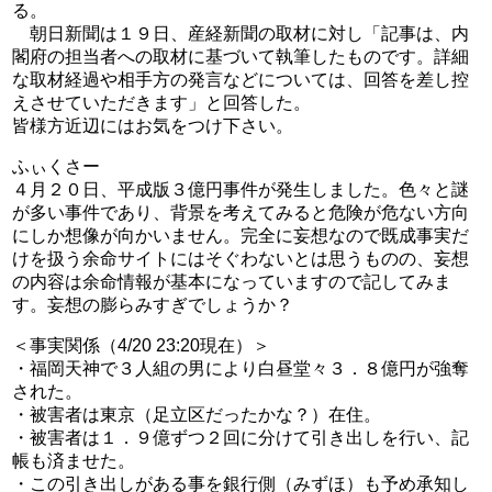
る。
朝日新聞は１９日、産経新聞の取材に対し「記事は、内
閣府の担当者への取材に基づいて執筆したものです。詳細
な取材経過や相手方の発言などについては、回答を差し控
えさせていただきます」と回答した。
皆様方近辺にはお気をつけ下さい。
ふぃくさー
４月２０日、平成版３億円事件が発生しました。色々と謎
が多い事件であり、背景を考えてみると危険が危ない方向
にしか想像が向かいません。完全に妄想なので既成事実だ
けを扱う余命サイトにはそぐわないとは思うものの、妄想
の内容は余命情報が基本になっていますので記してみま
す。妄想の膨らみすぎでしょうか？
＜事実関係（4/20 23:20現在）＞
・福岡天神で３人組の男により白昼堂々３．８億円が強奪
された。
・被害者は東京（足立区だったかな？）在住。
・被害者は１．９億ずつ２回に分けて引き出しを行い、記
帳も済ませた。
・この引き出しがある事を銀行側（みずほ）も予め承知し