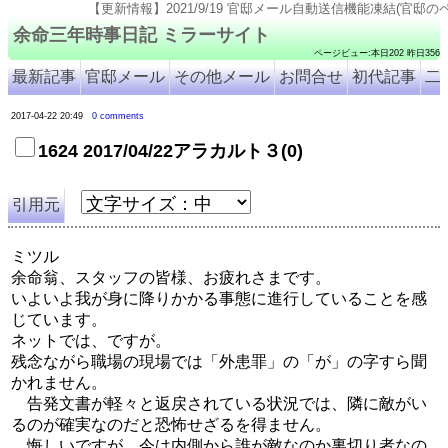
【更新情報】2021/9/19 官邸メール自動送信機能凍結(官邸のページ仕様変更のため). 2021
余命三年時事日記 ミラーサイト
ページビュー:本日202 昨日356
最新記事
官邸メール
その他メール
お問合せ
初代記事
二
2017-04-22 20:49
0 comments
1624 2017/04/22アラカルト３(0)
引用元
ミツル
余命翁、スタッフの皆様、お疲れさまです。
いよいよ我が身に降りかかる事態に進行していることを感
じています。
ネットでは、ですが。
残念ながら職場の現場では「外患罪」の「が」の字すら聞
かれません。
告発文書が軽々と返戻されている状況では、隣に敵がい
るのが確実なのだと恐怖せざるを得ません。
悔しいですが、今は内側から誰が敵なのか裏切り者なの