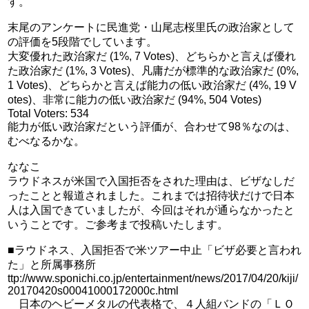
す。
末尾のアンケートに民進党・山尾志桜里氏の政治家として
の評価を5段階でしています。
大変優れた政治家だ (1%, 7 Votes)、どちらかと言えば優れ
た政治家だ (1%, 3 Votes)、凡庸だが標準的な政治家だ (0%,
1 Votes)、どちらかと言えば能力の低い政治家だ (4%, 19 V
otes)、非常に能力の低い政治家だ (94%, 504 Votes)
Total Voters: 534
能力が低い政治家だという評価が、合わせて98％なのは、
むべなるかな。
ななこ
ラウドネスが米国で入国拒否をされた理由は、ビザなしだ
ったことと報道されました。これまでは招待状だけで日本
人は入国できていましたが、今回はそれが通らなかったと
いうことです。ご参考まで投稿いたします。
■ラウドネス、入国拒否で米ツアー中止「ビザ必要と言われ
た」と所属事務所
ttp://www.sponichi.co.jp/entertainment/news/2017/04/20/kiji/
20170420s00041000172000c.html
日本のヘビーメタルの代表格で、４人組バンドの「ＬＯ