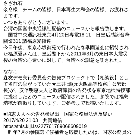
さざれ石
余命様、チームの皆様、日本再生大和会の皆様、お疲れさ
まです。
いつもありがとうございます。
台湾の国営中央通訊社配信のニュースから報告致します。
国営中央通訊社東京4月20日専電18:11 日皇后感謝台灣
關懷311 請福原愛轉達
今日午後、東京赤坂御苑で行われた春季園遊会に招待され
た福原愛さんは、皇后陛下から2011年3月の東日本大震災
後の台湾の心遣いに対して、台湾への謝意を託された。
ななこ
森友デモ実行委員会の告発プロジェクトで【相談役】とし
て名前の挙がっていた★三井 環(元大阪高等検察庁公安部
長)が、安倍明恵夫人と政府職員の告発状を東京地検特捜部
に提出したとのニュースが配信されました。参院では福島
瑞穂が前振りしています。ご参考まで投稿いたします。
■昭恵夫人への告発状提出 国家公務員法違反疑い
2017/4/20 21:03 共同通信
https://this.kiji.is/227761789068609019
昨年7月の参院選で候補者を応援したのは、国家公務員の