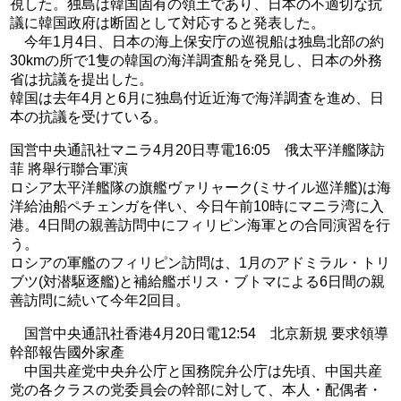
視した。独島は韓国固有の領土であり、日本の不適切な抗
議に韓国政府は断固として対応すると発表した。
今年1月4日、日本の海上保安庁の巡視船は独島北部の約
30kmの所で1隻の韓国の海洋調査船を発見し、日本の外務
省は抗議を提出した。
韓国は去年4月と6月に独島付近近海で海洋調査を進め、日
本の抗議を受けている。
国営中央通訊社マニラ4月20日専電16:05 俄太平洋艦隊訪
菲 將舉行聯合軍演
ロシア太平洋艦隊の旗艦ヴァリャーク(ミサイル巡洋艦)は海
洋給油船ペチェンガを伴い、今日午前10時にマニラ湾に入
港。4日間の親善訪問中にフィリピン海軍との合同演習を行
う。
ロシアの軍艦のフィリピン訪問は、1月のアドミラル・トリ
ブツ(対潜駆逐艦)と補給艦ボリス・ブトマによる6日間の親
善訪問に続いて今年2回目。
国営中央通訊社香港4月20日電12:54 北京新規 要求領導
幹部報告國外家產
中国共産党中央弁公庁と国務院弁公庁は先頃、中国共産
党の各クラスの党委員会の幹部に対して、本人・配偶者・