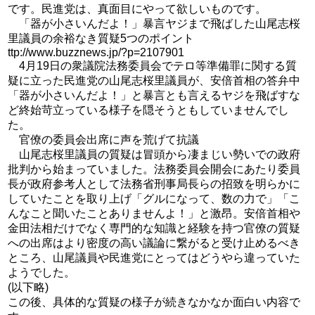
です。民進党は、真面目にやって欲しいものです。
「器が小さいんだよ！」暴言ヤジまで飛ばした山尾志桜
里議員の余裕なき質疑5つのポイント
ttp://www.buzznews.jp/?p=2107901
4月19日の衆議院法務委員会でテロ等準備罪に関する質
疑に立った民進党の山尾志桜里議員が、安倍首相の答弁中
「器が小さいんだよ！」と暴言とも言えるヤジを飛ばすな
ど終始苛立っている様子を隠そうともしていませんでし
た。
官僚の委員会出席に声を荒げて抗議
山尾志桜里議員の質疑は冒頭から凄まじい勢いでの政府
批判から始まっていました。法務委員会開会にあたり委員
長が政府参考人として法務省刑事局長らの招致を明らかに
していたことを取り上げ「グルになって、数の力で」「こ
んなこと聞いたことありませんよ！」と激昂。安倍首相や
金田法相だけでなく専門的な知識と経験を持つ官僚の質疑
への出席はより密度の高い議論に繋がると受け止めるべき
ところ、山尾議員や民進党にとってはどうやら違っていた
ようでした。
(以下略)
この後、具体的な質疑の様子が続きなかなか面白い内容で