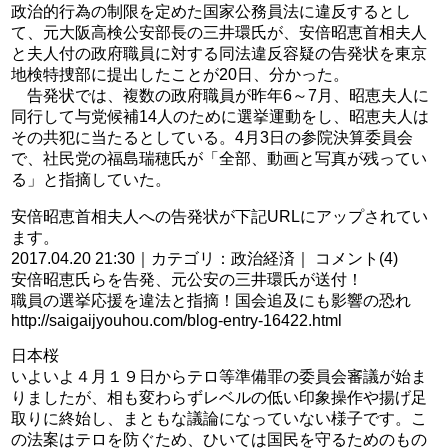
政治的行為の制限を定めた国家公務員法に違反するとし
て、元大阪高検公安部長の三井環氏が、安倍昭恵首相夫人
と夫人付の政府職員に対する同法違反容疑の告発状を東京
地検特捜部に提出したことが20日、分かった。
告発状では、複数の政府職員が昨年6～7月、昭恵夫人に
同行して与党候補14人のために選挙運動をし、昭恵夫人は
その共犯に当たるとしている。4月3日の参院決算委員会
で、社民党の福島瑞穂氏が「全部、動画と写真が残ってい
る」と指摘していた。
安倍昭恵首相夫人への告発状が下記URLにアップされてい
ます。
2017.04.20 21:30｜カテゴリ：政治経済｜ コメント(4)
安倍昭恵氏らを告発、元公安の三井環氏が送付！
職員の選挙応援を違法と指摘！国会追及にも影響の恐れ
http://saigaijyouhou.com/blog-entry-16422.html
日本桜
いよいよ４月１９日からテロ等準備罪の委員会審議が始ま
りましたが、相も変わらずレベルの低い印象操作や揚げ足
取りに終始し、まともな議論になっていない様子です。こ
の法案はテロを防ぐため、ひいては国民を守るためのもの