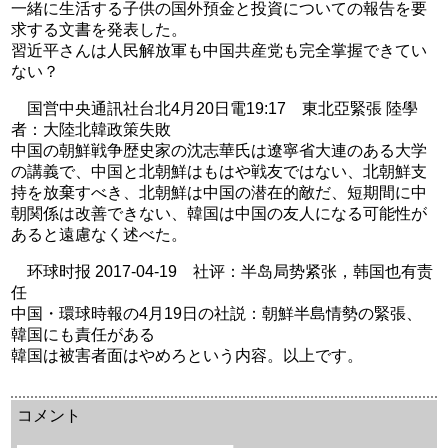
一緒に生活する子供の国外預金と投資についての報告を要
求する文書を発表した。
習近平さんは人民解放軍も中国共産党も完全掌握できてい
ない？
国営中央通訊社台北4月20日電19:17 東北亞緊張 陸學
者：大陸北韓政策失敗
中国の朝鮮戦争歴史家の沈志華氏は遼寧省大連のある大学
の講義で、中国と北朝鮮はもはや戦友ではない、北朝鮮支
持を放棄すべき、北朝鮮は中国の潜在的敵だ、短期間に中
朝関係は改善できない、韓国は中国の友人になる可能性が
あると遠慮なく述べた。
环球时报 2017-04-19 社评：半岛局势紧张，韩国也有责
任
中国・環球時報の4月19日の社説：朝鮮半島情勢の緊張、
韓国にも責任がある
韓国は被害者面はやめろという内容。以上です。
余命三年時事日記 ミラーサイト
余命３年時事日記 ミラーサイト
余命3年時事日記 ミラーサイト
コメント