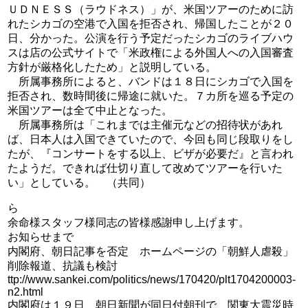
ＵＤＮＥＳＳ（ラウドネス）」が、米国ツアーのために訪
れたシカゴの空港で入国を拒否され、帰国したことが２０
日、分かった。公演を行う予定だったシカゴのライブハウ
スは店の公式サイトで「米政権による外国人への入国審査
方針が厳格化したため」と説明している。
所属事務所によると、バンドは１８日にシカゴで入国を
拒否され、数時間後に帰途に就いた。７カ所を巡る予定の
米国ツアーは全て中止となった。
所属事務所は「これまでは主催元などの招待状があれ
ば、日本人は入国できていたので、今回も同じ段取りをし
たが、『コンサートをする以上、ビザが必要だ』と言われ
たようだ。できれば仕切り直して改めてツアーを行いた
い」としている。 （共同）
ら
余命様スタッフ様同志の皆様感謝申し上げます。
お知らせまで
内閣府、朝日記事を否定 ホームページの「朝鮮人虐殺」
削除報道、抗議も検討
ttp://www.sankei.com/politics/news/170420/plt1704200003-
n2.html
内閣府は１９日、朝日新聞が同日付朝刊で、関東大震災時