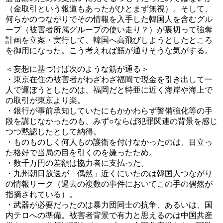
（金取引という報道もあったがひとまず無視）。そして、
何らかのつながりでその情報を入手した韓国人を含むグル
ープ（被害者所属グループの使い走り？）が裏切って強奪
計画を立案・実行して、韓国へ高飛びしようとしたところ
を御用になった。こう考えれば筋が通りそうな気がする。
＜妄想に基づけば次のような筋が通る＞
・東京在住の被害者がわざわざ福岡で現金を引き出して一
人で運ぼうとしたのは、福岡だと特亜に近く海岸や海上で
の取引が東京より楽。
・銀行が事前承知していたにもかかわらず警備強化等の手
段を講じなかったのも、みず○ならば犯罪関連の背景を感じ
つつ黙認したとして納得。
・ものものしく何人もの護衛を付けなかったのは、目立っ
た格好で当局の目を引くのを嫌ったため。
・数千万円の差額は協力者に支払った。
・九州朝日放送が「偶然」近くにいたのは韓国人つながり
の情報リーク（過去の複数の事件においてこの手の偶然が
指摘されている）。
・武器が必要だったのは暴力団同士の抗争、あるいは、国
内テロへの準備。被害者背景で有力と思えるのは中国共産