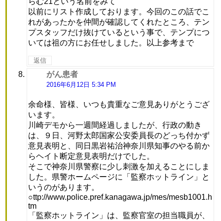
らむ21という名前をみて
以前にリスト作成しております。今回のこの話でこ
れがあったかを仲間が確認してくれたところ、テン
プスタッフだけ抜けているという事で、テンプにつ
いては祖の方にお任せしました。以上参考まで
返信
がん患者
よ
り:
2016年6月12日 5:34 PM
余命様、皆様、いつも貴重なご意見ありがとうござ
います。
川崎デモから一週間経過しましたが、行政の動き
は、９日、河野太郎国家公安委員長のどっち付かず
意見表明と、同日黒岩祐治神奈川県知事のやる前か
らヘイト断定意見表明だけでした。
そこで神奈川県警察に少し刺激を加えることにしま
した。県警ホームページに「監察ホットライン」と
いうのがあります。
○ttp://www.police.pref.kanagawa.jp/mes/mesb1001.h
tm
「監察ホットライン」は、監察官室の担当職員が、