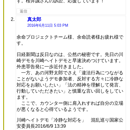
す。桜井誠さんの訴訟、応援しています！
返信
真太郎
よ
り:
2016年6月11日 5:03 PM
余命プロジェクトチーム様、余命読者様お疲れ様で
す。
日経新聞は反日なのは、公然の秘密です。先日の川
崎デモを川崎ヘイトデモと早速決めつけています。
外患罪告発に一歩近付きました。
一方、あの河野太郎でさえ「違法行為につながる
ことがないようデモ参加者、反対する方々に冷静な
対応をお願いしたい」「法の精神を理解して発言、
行動していただきたい」と慎重な言い回しをしてい
ます。
ここで、カウンター側に肩入れすれば自分の立場
が悪くなると心得ているようです。
川崎ヘイトデモ「冷静な対応を」 混乱巡り国家公
安委員長2016/6/9 13:39