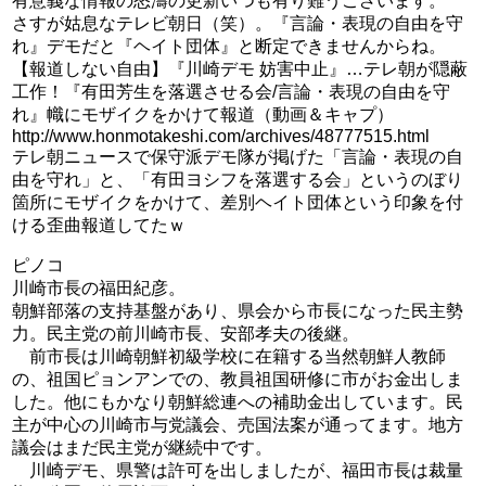
有意義な情報の怒濤の更新いつも有り難うございます。
さすが姑息なテレビ朝日（笑）。『言論・表現の自由を守
れ』デモだと『ヘイト団体』と断定できませんからね。
【報道しない自由】『川崎デモ 妨害中止』…テレ朝が隠蔽
工作！『有田芳生を落選させる会/言論・表現の自由を守
れ』幟にモザイクをかけて報道（動画＆キャプ）
http://www.honmotakeshi.com/archives/48777515.html
テレ朝ニュースで保守派デモ隊が掲げた「言論・表現の自
由を守れ」と、「有田ヨシフを落選する会」というのぼり
箇所にモザイクをかけて、差別ヘイト団体という印象を付
ける歪曲報道してたｗ
ピノコ
川崎市長の福田紀彦。
朝鮮部落の支持基盤があり、県会から市長になった民主勢
力。民主党の前川崎市長、安部孝夫の後継。
前市長は川崎朝鮮初級学校に在籍する当然朝鮮人教師
の、祖国ピョンアンでの、教員祖国研修に市がお金出しま
した。他にもかなり朝鮮総連への補助金出しています。民
主が中心の川崎市与党議会、売国法案が通ってます。地方
議会はまだ民主党が継続中です。
川崎デモ、県警は許可を出しましたが、福田市長は裁量