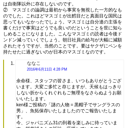
は自衛隊以外に存在しないのです。
② マスゴミの論調は最初から事実を無視した一方的なも
のでした。これほどマスゴミが出鱈目だと真面目な国民は
思ってもいなかったでしょう。マスゴミは自分達の主張を
書くだけで事実はどうでも良いのだということを世に知ら
しめることになりました。こんなマスゴミの読者は今後ド
ンドン減っていくでしょう。朝日社員の給与が大幅に減額
されたそうですが、当然のことです。要はヤクザにペンを
持たせたに過ぎないのが日本のマスゴミなのです。
ななこ
よ
り:
2016年6月11日 4:28 PM
余命様、スタッフの皆さま、いつもありがとうござ
います。大変ご多忙と存じますが、天候もはっきり
しない折からくれぐれもご無理をなさらぬようお願
いいたします。
ken様ご投稿の「謎の人物 = 黒帽子でサングラスの
男」、魚拓保存いたしましたのでご報告いたしま
す。
今、ジャパニズム31の到着を楽しみに待っていま