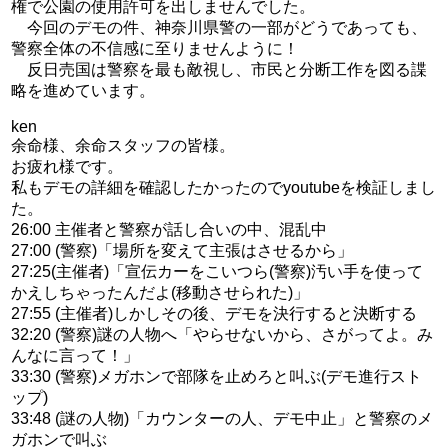
権で公園の使用許可を出しませんでした。
今回のデモの件、神奈川県警の一部がどうであっても、
警察全体の不信感に至りませんように！
反日売国は警察を最も敵視し、市民と分断工作を図る諜
略を進めています。
ken
余命様、余命スタッフの皆様。
お疲れ様です。
私もデモの詳細を確認したかったのでyoutubeを検証しまし
た。
26:00 主催者と警察が話し合いの中、混乱中
27:00 (警察)「場所を変えて主張はさせるから」
27:25(主催者)「宣伝カーをこいつら(警察)汚い手を使って
かえしちゃったんだよ(移動させられた)」
27:55 (主催者)しかしその後、デモを決行すると決断する
32:20 (警察)謎の人物へ「やらせないから、さがってよ。み
んなに言って！」
33:30 (警察)メガホンで部隊を止めろと叫ぶ(デモ進行スト
ップ)
33:48 (謎の人物)「カウンターの人、デモ中止」と警察のメ
ガホンで叫ぶ