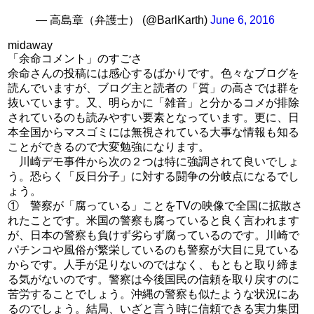
— 高島章（弁護士） (@BarlKarth)
June 6, 2016
midaway
「余命コメント」のすごさ
余命さんの投稿には感心するばかりです。色々なブログを
読んでいますが、ブログ主と読者の「質」の高さでは群を
抜いています。又、明らかに「雑音」と分かるコメが排除
されているのも読みやすい要素となっています。更に、日
本全国からマスゴミには無視されている大事な情報も知る
ことができるので大変勉強になります。
川崎デモ事件から次の２つは特に強調されて良いでしょ
う。恐らく「反日分子」に対する闘争の分岐点になるでし
ょう。
① 警察が「腐っている」ことをTVの映像で全国に拡散さ
れたことです。米国の警察も腐っていると良く言われます
が、日本の警察も負けず劣らず腐っているのです。川崎で
パチンコや風俗が繁栄しているのも警察が大目に見ている
からです。人手が足りないのではなく、もともと取り締ま
る気がないのです。警察は今後国民の信頼を取り戻すのに
苦労することでしょう。沖縄の警察も似たような状況にあ
るのでしょう。結局、いざと言う時に信頼できる実力集団