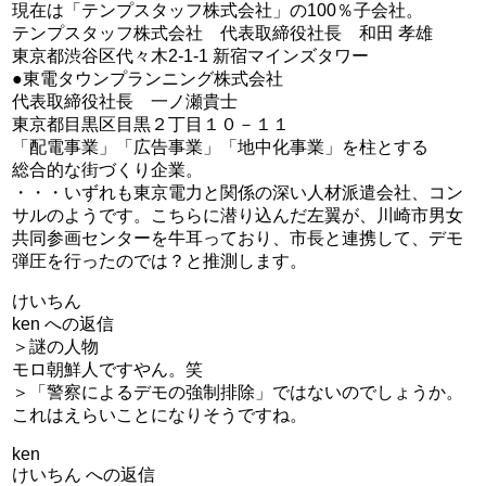
現在は「テンプスタッフ株式会社」の100％子会社。
テンプスタッフ株式会社 代表取締役社長 和田 孝雄
東京都渋谷区代々木2-1-1 新宿マインズタワー
●東電タウンプランニング株式会社
代表取締役社長 一ノ瀬貴士
東京都目黒区目黒２丁目１０－１１
「配電事業」「広告事業」「地中化事業」を柱とする
総合的な街づくり企業。
・・・いずれも東京電力と関係の深い人材派遣会社、コン
サルのようです。こちらに潜り込んだ左翼が、川崎市男女
共同参画センターを牛耳っており、市長と連携して、デモ
弾圧を行ったのでは？と推測します。
けいちん
ken への返信
＞謎の人物
モロ朝鮮人ですやん。笑
＞「警察によるデモの強制排除」ではないのでしょうか。
これはえらいことになりそうですね。
ken
けいちん への返信