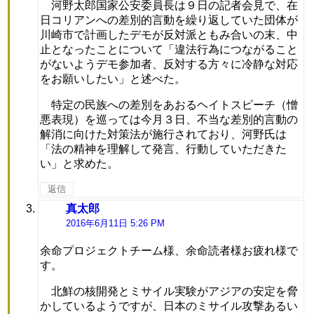
河野太郎国家公安委員長は９日の記者会見で、在
日コリアンへの差別的言動を繰り返していた団体が
川崎市で計画したデモが反対派ともみ合いの末、中
止となったことについて「違法行為につながること
がないようデモ参加者、反対する方々に冷静な対応
をお願いしたい」と述べた。
特定の民族への差別をあおるヘイトスピーチ（憎
悪表現）を巡っては今月３日、不当な差別的言動の
解消に向けた対策法が施行されており、河野氏は
「法の精神を理解して発言、行動していただきた
い」と求めた。
返信
真太郎
よ
り:
2016年6月11日 5:26 PM
余命プロジェクトチーム様、余命読者様お疲れ様で
す。
北鮮の核開発とミサイル実験がアジアの安定を脅
かしているようですが、日本のミサイル攻撃あるい