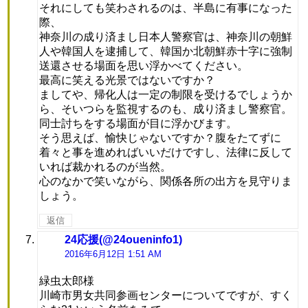
それにしても笑わされるのは、半島に有事になった
際、
神奈川の成り済まし日本人警察官は、神奈川の朝鮮
人や韓国人を逮捕して、韓国か北朝鮮赤十字に強制
送還させる場面を思い浮かべてください。
最高に笑える光景ではないですか？
ましてや、帰化人は一定の制限を受けるでしょうか
ら、そいつらを監視するのも、成り済まし警察官。
同士討ちをする場面が目に浮かびます。
そう思えば、愉快じゃないですか？腹をたてずに
着々と事を進めればいいだけですし、法律に反して
いれば裁かれるのが当然。
心のなかで笑いながら、関係各所の出方を見守りま
しょう。
返信
24応援(@24oueninfo1)
よ
り:
2016年6月12日 1:51 AM
緑虫太郎様
川崎市男女共同参画センターについてですが、すく