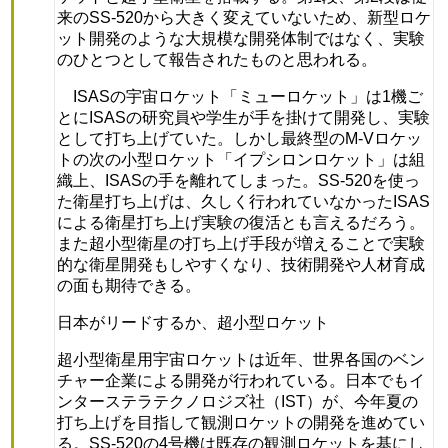
来のSS-520から大きく変えていないため、新型ロケ
ット開発のような大規模な開発体制ではなく、実験
のひとつとして報告されたものと思われる。
ISASの宇宙ロケット「ミューロケット」は1機ご
とにISASの研究員や学生が手を掛けて開発し、実験
として打ち上げていた。しかし最終型のM-Vロケッ
トの次の小型ロケット「イプシロンロケット」は組
織上、ISASの手を離れてしまった。SS-520を使っ
た衛星打ち上げは、久しく行われていなかったISAS
による衛星打ち上げ実験の復活とも言えるだろう。
また超小型衛星の打ち上げ手段が増えることで実験
的な衛星開発もしやすくなり、技術開発や人材育成
の面も期待できる。
日本がリードするか、超小型ロケット
超小型衛星用宇宙ロケットは近年、世界各国のベン
チャー企業による開発が行われている。日本でもイ
ンターステラテクノロジズ社（IST）が、今年夏の
打ち上げを目指して観測ロケットの開発を進めてい
る。SS-520の4号機は既存の観測ロケットを基にし