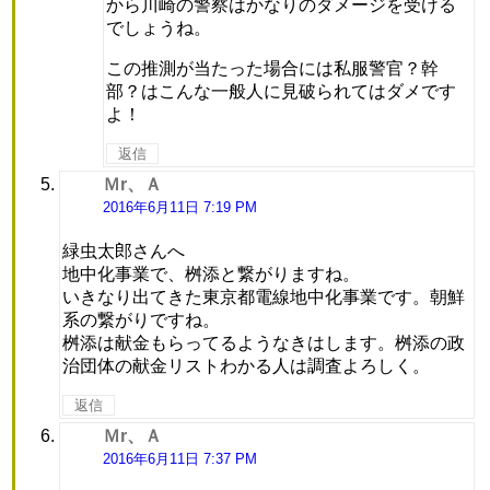
から川崎の警察はかなりのダメージを受ける
でしょうね。
この推測が当たった場合には私服警官？幹
部？はこんな一般人に見破られてはダメです
よ！
返信
Ｍr、Ａ
よ
り:
2016年6月11日 7:19 PM
緑虫太郎さんへ
地中化事業で、桝添と繋がりますね。
いきなり出てきた東京都電線地中化事業です。朝鮮
系の繋がりですね。
桝添は献金もらってるようなきはします。桝添の政
治団体の献金リストわかる人は調査よろしく。
返信
Ｍr、Ａ
よ
り:
2016年6月11日 7:37 PM