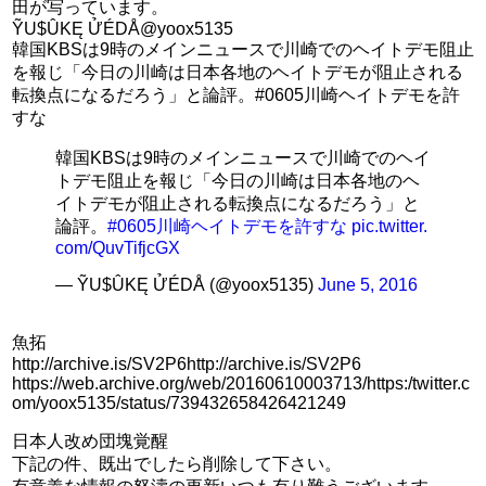
田が写っています。
ỸU$ÛKĘ ỬÉDÅ‏@yoox5135
韓国KBSは9時のメインニュースで川崎でのヘイトデモ阻止
を報じ「今日の川崎は日本各地のヘイトデモが阻止される
転換点になるだろう」と論評。#0605川崎ヘイトデモを許
すな
韓国KBSは9時のメインニュースで川崎でのヘイ
トデモ阻止を報じ「今日の川崎は日本各地のヘ
イトデモが阻止される転換点になるだろう」と
論評。
#0605川崎ヘイトデモを許すな
pic.twitter.
com/QuvTifjcGX
— ỸU$ÛKĘ ỬÉDÅ (@yoox5135)
June 5, 2016
魚拓
http://archive.is/SV2P6http://archive.is/SV2P6
https://web.archive.org/web/20160610003713/https:/twitter.c
om/yoox5135/status/739432658426421249
日本人改め団塊覚醒
下記の件、既出でしたら削除して下さい。