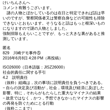
けいちんさんへ
コメント有難うございます。
謎の人物とぼかしているのは在日と特定できれば話は早
いのですが、警察関係者又は警察自身などの可能性も排除
できないとおもいます。そうなると話はもっと根深いもの
になりますので謎の人物としました。
強制排除もえらいことですが、もっと大きな裏があると推
測しています。
匿名
829 川崎デモ事件⑤
2016年6月8日 4:28 PM（再投稿）
ISO26000（日本語版：JISZ26000）
社会的責任に関する手引
4.2 説明責任
（抜粋）組織は，次の事項に説明責任を負うべきである。
− 自らの決定及び活動が，社会，環境及び経済に及ぼした
影響。特に，それらがもたらした重大なマイナスの結果
− 故意ではなく，かつ，予想できなかったマイナスの影響
の再発を防ぐためにとる行動
（抜粋ここまで）