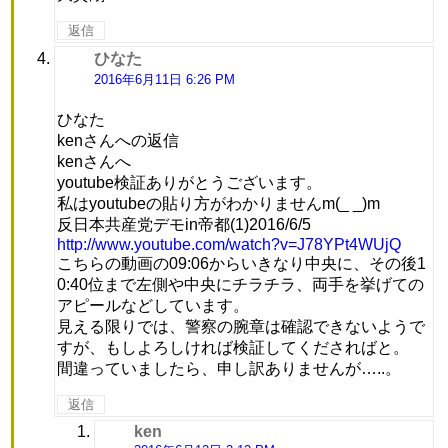
返信
ひなた
よ
り:
2016年6月11日 6:26 PM
ひなた
kenさんへの返信
kenさんへ
youtube検証ありがとうございます。
私はyoutubeの貼り方がわかりませんm(_ _)m
反日本共産党デモin帝都(1)2016/6/5
http://www.youtube.com/watch?v=J78YPt4WUjQ
こちらの動画の09:06からいきなり中央に、その後1
0:40位まで左側や中央にチラチラ、両手を挙げての
アピールなどしています。
見える限りでは、警察の腕章は確認できないようで
すが、もしよろしければ検証してくださればと。
間違っていましたら、申し訳ありませんが…..。
返信
ken
よ