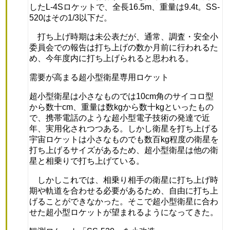
したL-4Sロケットで、全長16.5m、重量は9.4t。SS-
520はその1/3以下だ。
打ち上げ時期は未公表だが、通常、調査・安全小
委員会での報告は打ち上げの数か月前に行われるた
め、今年度内に打ち上げられると思われる。
需要が高まる超小型衛星専用ロケット
超小型衛星は小さなものでは10cm角のサイコロ型
から数十cm、重量は数kgから数十kgといったもの
で、携帯電話のような超小型電子技術の発達で近
年、実用化されつつある。しかし衛星を打ち上げる
宇宙ロケットは小さなものでも数百kg程度の衛星を
打ち上げるサイズがあるため、超小型衛星は他の衛
星と相乗りで打ち上げている。
しかしこれでは、相乗り相手の衛星に打ち上げ時
期や軌道を合わせる必要があるため、自由に打ち上
げることができなかった。そこで超小型衛星に合わ
せた超小型ロケットが望まれるようになってきた。