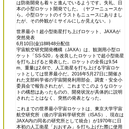
は防衛開発も着々と進んでいるようです。失礼、日
本の小型ロケット開発でした。（ヤフーニュースか
ら。小型ロケットのイラストもニュースにありまし
たが、その外観がミサイルにしか見えない。）
世界最小！超小型衛星打ち上げロケット、JAXAが
突然発表
6月10日(金)18時48分配信
宇宙航空研究開発機構（JAXA）は、観測用小型ロ
ケット「SS-520」を改良したロケットで超小型衛星
を打ち上げると発表した。ロケットの全長は9.54
m、重量は2.6tで、人工衛星を打ち上げる宇宙ロケ
ットとしては世界最小だ。2016年5月27日に開催さ
れた文部科学省の宇宙開発利用部会、調査・安全小
委員会で報告されたが、これまでこのようなロケッ
トの構想はあったものの、開発状況が具体的に説明
されたことはなく、突然の発表となった。
これまでの世界最小宇宙ロケットは、東京大学宇宙
航空研究所（後の宇宙科学研究所（ISAS）、現在は
JAXA内の同名の研究所として統合）が1970年に日
本初の人工衛星「おおすみ」を打ち上げた際に使用