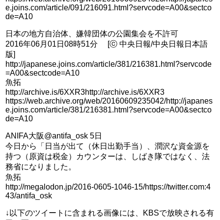
e.joins.com/article/091/216091.html?servcode=A00&sectco
de=A10
日本の地方自治体、嫌韓団体の公園集会を不許可
2016年06月01日08時51分 [ⓒ 中央日報/中央日報日本語
版]
http://japanese.joins.com/article/381/216381.html?servcode
=A00&sectcode=A10
魚拓
http://archive.is/6XXR3http://archive.is/6XXR3
https://web.archive.org/web/20160609235042/http://japanes
e.joins.com/article/381/216381.html?servcode=A00&sectco
de=A10
ANIFA大阪@antifa_osk 5日
今日から「日当が出て（休日出勤手当）、潤沢な資金源を
持つ（原資は税金）カウンターは、しばき隊ではなく、法
務省になりました。
魚拓
http://megalodon.jp/2016-0605-1046-15/https://twitter.com:4
43/antifa_osk
↓以下のツイートに含まれる画像には、KBSで放映される有