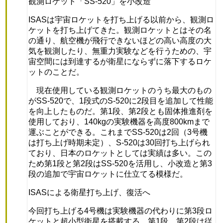
観測ロケット「SS-520」を小改造
ISASは宇宙ロケットを打ち上げる以前から、観測ロ
ケットを打ち上げてきた。観測ロケットとはその名
の通り、航空機が飛行できないほどの高い高度の大
気を観測したり、無重力実験などを行うための、宇
宙空間には到達するが衛星にならずに落下するロケ
ットのことだ。
現在使用している観測ロケットのうち最大のもの
がSS-520で、1段式のS-520に2段目を追加して性能
を向上したものだ。第1段、第2段とも固体推進剤を
使用しており、140kgの実験機器を高度800kmまで
運ぶことができる。これまでSS-520は2回（3号機
は打ち上げ時期未定）、S-520は30回打ち上げられ
ており、日本のロケットとしては実績は多い。この
ため第1段と第2段はSS-520を活用し、小改造と第3
段の追加で宇宙ロケットに仕立てる模様だ。
ISASによる衛星打ち上げ、復活へ
今回打ち上げる4号機は実験機器の代わりに第3段ロ
ケットと超小型衛星を搭載する。第1段、第2段は従