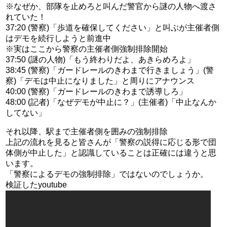
※なぜか、部隊を止めろと叫んだ警官から謎の人物へ渡さ
れていた！
37:20 (警察)「歩道を確保してください」と叫ぶが主催者側
はデモを続行しようと前進中
※実はここから警察の主催者側強制排除開始
37:50 (謎の人物)「もう終わりだよ、あきらめろよ」
38:45 (警察)「ガードレールのきわまで行きましょう」(警
察)「デモは中止になりました」と周りにアナウンス
40:00 (警察)「ガードレールのきわまで誘導しろ」
48:00 (記者)「なぜデモが中止に？」(主催者)「中止なんか
してない」
それ以降、駅まで主催者側を囲みの強制排除
上記の流れを見ると皆さんが「警察の説得に応じる形で団
体側が中止した」と認識していることは正確には違うと思
います。
「警察によるデモの強制排除」ではないのでしょうか。
検証したyoutube