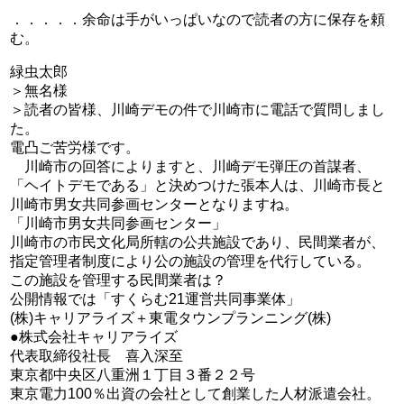
．．．．．余命は手がいっぱいなので読者の方に保存を頼
む。
緑虫太郎
＞無名様
＞読者の皆様、川崎デモの件で川崎市に電話で質問しまし
た。
電凸ご苦労様です。
川崎市の回答によりますと、川崎デモ弾圧の首謀者、
「ヘイトデモである」と決めつけた張本人は、川崎市長と
川崎市男女共同参画センターとなりますね。
「川崎市男女共同参画センター」
川崎市の市民文化局所轄の公共施設であり、民間業者が、
指定管理者制度により公の施設の管理を代行している。
この施設を管理する民間業者は？
公開情報では「すくらむ21運営共同事業体」
(株)キャリアライズ＋東電タウンプランニング(株)
●株式会社キャリアライズ
代表取締役社長 喜入深至
東京都中央区八重洲１丁目３番２２号
東京電力100％出資の会社として創業した人材派遣会社。