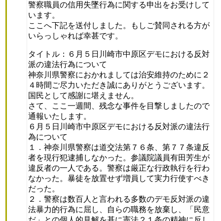
警察職員の信用失墜行為に関する申出をお受けして
います。
ここへ下記を送付しました。もしご賛同される方が
いらっしゃれば幸甚です。
タイトル：６月５日川崎市中原区デモにおける反対
派の違法行為について
神奈川県警察におかれましては治安維持のために２
４時間ご尽力いただき誠にありがとうございます。
国民として感謝に堪えません。
さて、ここ一週間、残念な事件を目撃しましたので
通報いたします。
６月５日川崎市中原区デモにおける反対派の違法行
為について
１．神奈川県警察は道交法第７６条、第７７条違反
者を現行犯逮捕しなかった。参議院議員有田芳生が
違反者の一人である。警察は厳正な行政執行を行わ
なかった。暴徒を放置せず増員して実力行使すべき
だった。
２．警察は数百人と言われる多数のデモ反対派の違
法暴力的行為に屈し、自らの職務を放棄し、「民意
だ」との個人的見解を基に憲法２１条の精神に反し