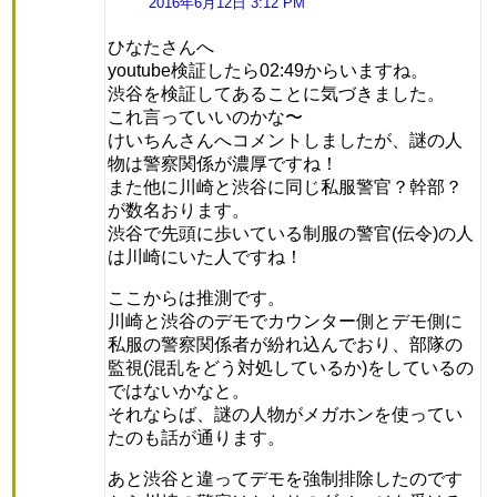
2016年6月12日 3:12 PM
り:
ひなたさんへ
youtube検証したら02:49からいますね。
渋谷を検証してあることに気づきました。
これ言っていいのかな〜
けいちんさんへコメントしましたが、謎の人
物は警察関係が濃厚ですね！
また他に川崎と渋谷に同じ私服警官？幹部？
が数名おります。
渋谷で先頭に歩いている制服の警官(伝令)の人
は川崎にいた人ですね！
ここからは推測です。
川崎と渋谷のデモでカウンター側とデモ側に
私服の警察関係者が紛れ込んでおり、部隊の
監視(混乱をどう対処しているか)をしているの
ではないかなと。
それならば、謎の人物がメガホンを使ってい
たのも話が通ります。
あと渋谷と違ってデモを強制排除したのです