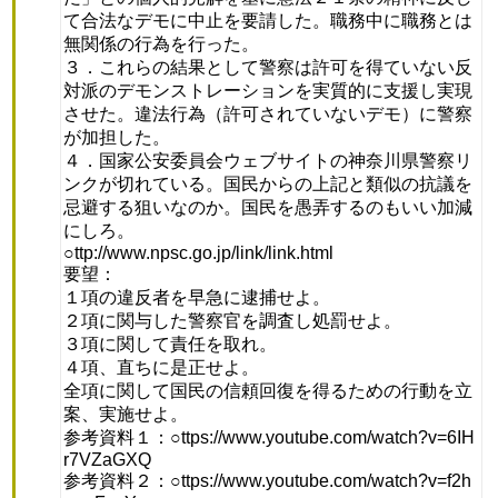
て合法なデモに中止を要請した。職務中に職務とは
無関係の行為を行った。
３．これらの結果として警察は許可を得ていない反
対派のデモンストレーションを実質的に支援し実現
させた。違法行為（許可されていないデモ）に警察
が加担した。
４．国家公安委員会ウェブサイトの神奈川県警察リ
ンクが切れている。国民からの上記と類似の抗議を
忌避する狙いなのか。国民を愚弄するのもいい加減
にしろ。
○ttp://www.npsc.go.jp/link/link.html
要望：
１項の違反者を早急に逮捕せよ。
２項に関与した警察官を調査し処罰せよ。
３項に関して責任を取れ。
４項、直ちに是正せよ。
全項に関して国民の信頼回復を得るための行動を立
案、実施せよ。
参考資料１：○ttps://www.youtube.com/watch?v=6IH
r7VZaGXQ
参考資料２：○ttps://www.youtube.com/watch?v=f2h