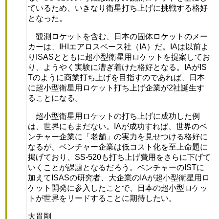
ているため、いきなり衛星打ち上げに挑戦する格好
となった。
観測ロケットを含む、日本の固体ロケットのメー
カーは、IHIエアロスペース社（IA）だ。IAは以前よ
りISASとともに超小型衛星用ロケットを提案してお
り、ようやく実験に漕ぎ着けた格好となる。IAがIS
Tのように商業打ち上げを目指すのであれば、日本
に超小型衛星用ロケット打ち上げ企業が2社誕生す
ることになる。
超小型衛星用ロケットの打ち上げに成功した例
は、世界にもまだない。IAが成功すれば、世界のベ
ンチャー企業に「老舗」の実力を見せつける格好に
なるが、ベンチャー企業は低コスト化を至上命題に
掲げており、SS-520も打ち上げ費用をさらに下げて
いくことが課題となるだろう。ベンチャーのISTに
加えてISASの研究者、大企業のIAが超小型衛星用ロ
ケット開発に参入したことで、日本の超小型ロケッ
トが世界をリードすることに期待したい。
大貫剛