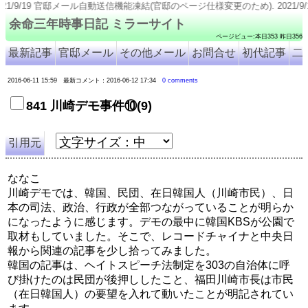
自動送信機能凍結(官邸のページ仕様変更のため). 2021/9/18 号外8309-8315追加. 2021/
余命三年時事日記 ミラーサイト
ページビュー:本日353 昨日356
最新記事
官邸メール
その他メール
お問合せ
初代記事
二
2016-06-11 15:59 最新コメント：2016-06-12 17:34
0 comments
841 川崎デモ事件⑩(9)
引用元
ななこ
川崎デモでは、韓国、民団、在日韓国人（川崎市民）、日
本の司法、政治、行政が全部つながっていることが明らか
になったように感じます。デモの最中に韓国KBSが公園で
取材もしていました。そこで、レコードチャイナと中央日
報から関連の記事を少し拾ってみました。
韓国の記事は、ヘイトスピーチ法制定を303の自治体に呼
び掛けたのは民団が後押ししたこと、福田川崎市長は市民
（在日韓国人）の要望を入れて動いたことが明記されてい