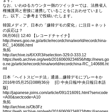
ます。
なお、いわゆるカウンター側のツイッターでは、法務省人
権擁護局と密接に連携していることをにおわせていまし
た。以下、ご参考まで投稿いたします。
韓国メディア、日本の「嫌韓デモの変化」に注目＝ネット
の反応は？
06月06日 12:40 【レコードチャイナ】
http://news.goo.ne.jp/article/recordchina/world/recordchina-
RC_140686.html
魚拓
http://archive.is/6XXR3#selection-329.0-333.12
https://web.archive.org/web/20160609234656/http://news.go
o.ne.jp/article/recordchina/world/recordchina-RC_140686.ht
ml
日本「ヘイトスピーチ法」通過…嫌韓デモにブレーキか
2016年05月25日08時36分 [ⓒ 中央日報/中央日報日本語
版]
http://japanese.joins.com/article/091/216091.html?servcode
=A00&sectcode=A10
魚拓
http://archive.is/Ob3Fz
https://web.archive.org/web/20160609234823/http://japanes