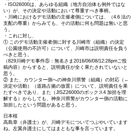
・ISO26000は、あらゆる組織（地方自治体も例外ではな
い）が、その決定や活動において尊重すべき事柄。
・川崎におけるデモ活動の主催者側については、（4.6 法の
支配の尊重）からみても、その活動に何も問題は無いと思
う。
・これに対し、
① このデモ活動主催者側に対する川崎市（組織）の決定
（公園使用の不許可）について、川崎市は説明責任を負う
べきと思う。
（829川崎デモ事件⑤：無名さま2016/06/08/12:28pmご投
稿内容）からすると、説明責任が全く果たされていないと
思う。
② また、カウンター側への神奈川県警（組織）の対応（←
決定や活動）（道路占拠の放置）について、説明責任を果
たすべきであり、また（JISZ26000のボックス4 加担を理
解する）からしても、神奈川県警がカウンター側の活動に
加担したという問題があると思う。
日本桜
高島章（弁護士）が、川崎デモについてつぶやいています
ね。左翼弁護士にしてはまともな事を言っています。