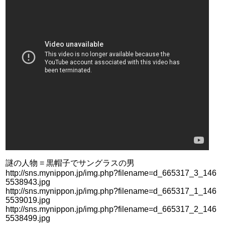
謎の人物 = 黒帽子でサングラスの男
http://sns.mynippon.jp/img.php?filename=d_665317_3_146
5538943.jpg
http://sns.mynippon.jp/img.php?filename=d_665317_1_146
5539019.jpg
http://sns.mynippon.jp/img.php?filename=d_665317_2_146
5538499.jpg