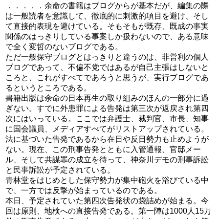
．．．．．余命の書籍はブログからが基本だが、編集の際
は一般読者を意識して、徹底的に刺激的項目を避け、そし
て直接的表現を避けている。そもそもが既存、既成の事実
関係のはっきりしている事案しか扱わないので、ある意味
で全く変哲のないブログである。
ただ一般保守ブログとはっきりと違うのは、非営利の個人
ブログであって、不偏不党ではあるが自己主張はしないと
ころと、これがすべてであろうと思うが、実行ブログであ
るというところである。
書籍出版は余命の日本再生の取り組みのほんの一部分に過
ぎない。すでに外患罪による告発は第三次が返戻され第四
次にはいっている。ここでは弁護士、裁判官、市長、知事
に国会議員、メディアすべてがリストアップされている。
法に基づいた告発であるから在日や反日勢力も止めようが
ない。現在、この刑事告発とともに入管通報、官邸メー
ル、そして共謀罪の成立を待って、神奈川デモの刑事訴訟
と民事訴訟が予定されている。
青林堂をはじめとした保守勢力が集中砲火を浴びている中
で、一方では反撃が始まっているのである。
本日、予定されていた第四次告発状の袋詰めが始まる。今
回は原則、地検への直接告発である。第一陣は1000人15万