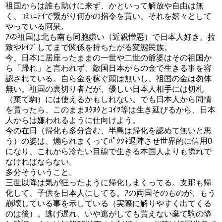
祖国からは誰も助けに来ず、かといって解放や自由は無
く、ｺﾐｭﾆﾃｲで繋がり何かの指令を貰い、それを嬉々として
やっている阿呆。
ｱの祖国は北も南も同胞嫌い（近親憎悪）で日本人好き。拉
致やﾚｲﾌﾟしてまで関係を持ちたがる変態民族。
今、日本に居座ったままの一世や二世の爺婆はその祖国か
ら「帰れ」と言われず、敵国日本からの金で生きる事を容
認されている。自ら金を稼ぐ頭は無いし、祖国の金は勿体
無い。祖国の裏切り者だが、優しい日本人相手には切札
（棄て駒）には使えるかもしれない。でも日本人から同情
を貰ったら、このままﾇｸﾇｸとｺｲﾂ等は生き延びるから、日本
人からは嫌われるように仕向けよう。
今の在日（帰化も多分含む、半島は帰化を認めて無いと思
う）の姿は、煽られまくってﾊﾟｸｸﾈ退陣させ世界的に信用0
になり、これから冷たい目線で生きる本国人よりも憐れで
なければならない。
多分そういうこと。
三世以降は気が狂ったように帰化しまくってる。支那も帰
化して、子供を日本人にしてる。ｱの両国そのものが、もう
崩壊している事を示している（実際に解りやすく出てくる
のは後）。逃げ遅れ、いや逃がしても貰えない棄て駒の憐