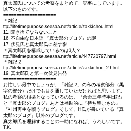
真太郎氏についての考察をまとめて、記事にしています。
以下のものです。
====================
＊雑記
ttp://lifetimepurpose.seesaa.net/article/zakkichou.html
11. 聞き捨てならないこと
16. 不自由な日本語 『真太郎のブログ』の謎
17. 伏見氏と真太郎氏に差す影
＊真太郎氏を構成しているのは3人？
ttp://lifetimepurpose.seesaa.net/article/447720797.html
＊雑記 2
ttp://lifetimepurpose.seesaa.net/article/zakkichou_2.html
19. 真太郎氏と第一次伏見告発
====================
お忙しい最中でしょうが、「雑記 2」の私の考察部分（黒
字の部分）だけでも目を通していただければと思います。
私の考察の根拠となっているのは、『余命三年時事日記』
と『真太郎のブログ』あとは補助的に『待ち望むもの』、
『神州再生を願うブログ』そして、H氏が書いている『真
太郎のブログ』以外のブログです。
真太郎氏を理解することの一助になれば、うれしいです。
T.K.