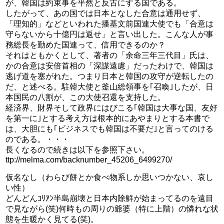
が、韓国は約束事を平然と反古にする国である。
したがって、あの国では日本となした合意は通用せず、
「理知的」などといわれた播基文前国連大使でも「合意は
守らないから十億円は返せ」と言い出した。こんな人が事
務総長を勤めた国連って、信用できるのか？
それはともかくとして、著者の「余命三年三代目」氏は、
かの合意は安倍首相の「深謀遠慮」だったわけで、韓国は
逃げ道を塞がれた。つまり日本と韓国の攻守が逆転したの
だ、と述べる。駐韓大使と釜山総領事を｢召喚｣したが、日
本国民の八割が、この大使召還を支持した。
経済界、財界そして政界にはびこる｢韓国は大事な国、友好
を第一に｣とする考え方は根本的にあやまりとする本書で
は、大胆にも｢ビジネスでも韓国は不要だ｣と言ってのける
のである。・・・
長くなるので続きは以下を参照下さい。
ttp://melma.com/backnumber_45206_6499270/
仮名なし（わらび餅とか食べ物系しか思いつかない、哀し
い性）
どんどんｺﾘｱﾝ半島崩壊と日本内除鮮が始まってるのを遠目
で見ながら(笑)何時もの周りの爺婆（特に上階）の憐れな状
態を生暖かく見てる(笑)。