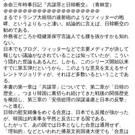
余命三年時事日記『共謀罪と日韓断交』（青林堂）
＠＠＠＠＠＠＠＠＠＠＠＠＠＠＠＠＠＠＠＠
まるでトランプ大統領の速射砲のようなツィッターの咆
哮、というよりもっと凄い。結論的に言えば、日韓断交の
勧めである。
外務省どころか穏健派保守言論人でも腰を抜かすかも知れ
ない。
日本でもブログ、ツィッターなどで主要メディアが決して
報じない議論がなされていることは知っていたが、こうい
う隠れた世論もあるんだ。しかも、このシリーズ開始以来
すでに第五弾だというから、このような意見を支えるサイ
レントマジョリティが、それほど多数いるということであ
る。
本書の第一章は「共謀罪」についてで、第二章が「日韓の
歴史」。つまり韓国に裏切られ続けてきた戦後の関係歴史
を概括し、第三章の「安倍総理の深謀遠慮と日本の反撃」
へと進む。
日韓の慰安婦像をめぐる合意は、日本でも反撥が強かった
が、韓国は約束事を平然と反古にする国である。
したがって、あの国では日本となした合意は通用せず、
「理知的」などといわれた播基文前国連大使でも「合意は