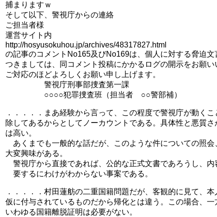
捕まりますｗ
そして以下、警視庁からの連絡
ご担当者様
運営サイト内
http://hosyusokuhou.jp/archives/48317827.html
の記事のコメントNo165及びNo169は、個人に対する脅
つきましては、同コメント投稿にかかるログの開示をお願い
ご対応のほどよろしくお願い申し上げます。
警視庁刑事部捜査第一課
○○○○犯罪捜査班（担当者 ○○警部補）
．．．．．まあ経験から言って、この程度で警視庁が動くこ
除してあるからとしてノーカウントである。具体性と悪質さ
は高い。
あくまでも一般的な話だが、このような件についての照会
大変興味がある。
警視庁から直接であれば、公的な正式文書であろうし、内
要するにわけがわからない事案である。
．．．．．村田蓮舫の二重国籍問題だが、客観的に見て、本
仮に付与されているものだから帰化とは違う。この場合、一
いわゆる国籍離脱証明は必要がない。