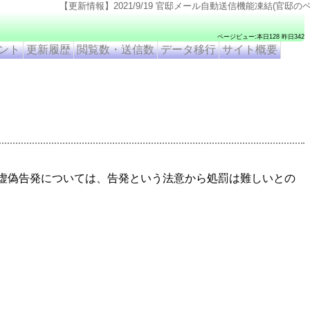
【更新情報】2021/9/19 官邸メール自動送信機能凍結(官邸のページ仕様変更のため). 2
ページビュー:本日128 昨日342
ント
更新履歴
閲覧数・送信数
データ移行
サイト概要
虚偽告発については、告発という法意から処罰は難しいとの