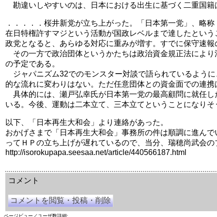
勘違いしやすいのは、日本における出生に基づく二重国籍
．．．．．桜井新党が立ち上がった。「日本第一党」、略称
在日特権許すマジという活動が国政レベルまで達したという
政党となると、あらゆる対応に重みが増す。すでに保守速報の
その一方で政治団体というかたちは政治資金規正法により
の予定である。
ジャパニズム32でのモンスター対談で語られているように
的な流れに変わりはない。ただ任意団体との資金面での連携
具体的には、瀬戸弘幸氏が日本第一党の最高顧問に就任し
いる。今後、運動は二本立て、三本立てということになりそ
以下、「日本再生大和会」より連絡があった。
おかげさまで「日本再生大和会」事務所の件は順調に進んで
ってＨＰの立ち上げが遅れているので、当分、瑞穂尚武会の
http://isorokupapa.seesaa.net/article/440566187.html
余命三年時事日記 ミラーサイト
余命３年時事日記 ミラーサイト
余命3年時事日記 ミラーサイト
コメント
コメントを閲覧・投稿・削除
ページビュー／ユーザ数詳細: