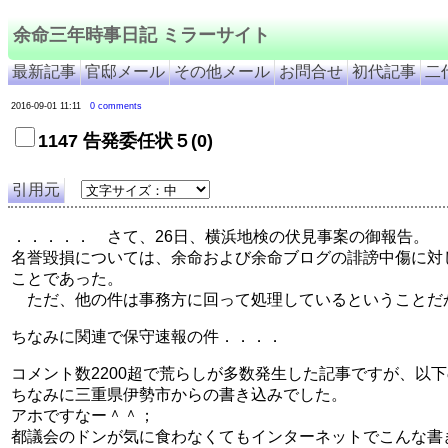
余命三年時事日記 ミラーサイト
最新記事
官邸メール
その他メール
お問合せ
初代記事
二
2016-09-01 11:11
0 comments
1147 告発委任状５(0)
引用元
．．．．． さて、26日、横浜地検の伏見事案の御報告。
名誉毀損については、余命および余命ブログの誹謗中傷に対
ことであった。
ただ、他の件は事務方に回って処理しているということだ
ちなみに関連で保守速報の件．．．．
コメント数2200超で荒らしが多数発生した記事ですが、以
ちなみに三重県伊勢市からの書き込みでした。
アホですなー＾＾；
都議会のドンが気に食わなくてもインターネットでこんな書