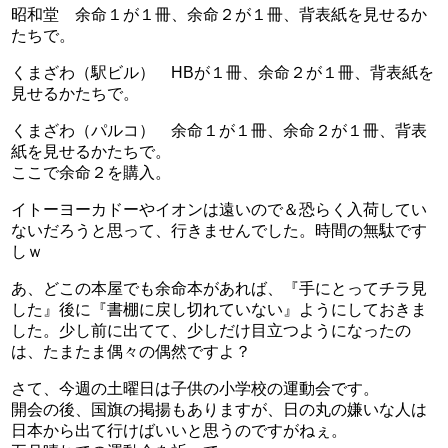
昭和堂 余命１が１冊、余命２が１冊、背表紙を見せるか
たちで。
くまざわ（駅ビル） HBが１冊、余命２が１冊、背表紙を
見せるかたちで。
くまざわ（パルコ） 余命１が１冊、余命２が１冊、背表
紙を見せるかたちで。
ここで余命２を購入。
イトーヨーカドーやイオンは遠いので＆恐らく入荷してい
ないだろうと思って、行きませんでした。時間の無駄です
しｗ
あ、どこの本屋でも余命本があれば、『手にとってチラ見
した』後に『書棚に戻し切れていない』ようにしておきま
した。少し前に出てて、少しだけ目立つようになったの
は、たまたま偶々の偶然ですよ？
さて、今週の土曜日は子供の小学校の運動会です。
開会の後、国旗の掲揚もありますが、日の丸の嫌いな人は
日本から出て行けばいいと思うのですがねぇ。