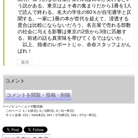
う説がある。東京はよそ者の集まりだから1冊を1人
で読んで終わる。名大の学生の60％が自宅通学と仄
聞する。一家に1冊の本が世代を超えて、浸透する
度合は比較にならないだろう。名古屋で売れる部数
の社会に与える影響は東京の2倍から3倍に匹敵す
る。前述の話も真実味を帯びてくるではないか。
以上、拙者のレポートじゃ、余命スタッフよがん
ばれ！
返信
余命三年時事日記 ミラーサイト
余命３年時事日記 ミラーサイト
余命3年時事日記 ミラーサイト
コメント
コメントを閲覧・投稿・削除
ページビュー／ユーザ数詳細:
このページ: 1／1(本日), 0／0(昨日), 0／0(一昨日)
サイト全体: 222／164(本日), 347／275(昨日), 342／271(一昨日)