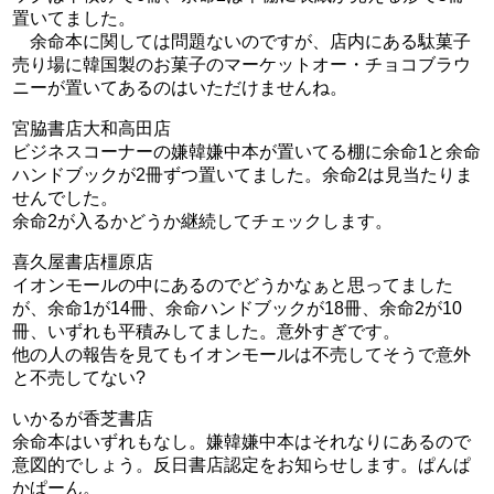
置いてました。
余命本に関しては問題ないのですが、店内にある駄菓子
売り場に韓国製のお菓子のマーケットオー・チョコブラウ
ニーが置いてあるのはいただけませんね。
宮脇書店大和高田店
ビジネスコーナーの嫌韓嫌中本が置いてる棚に余命1と余命
ハンドブックが2冊ずつ置いてました。余命2は見当たりま
せんでした。
余命2が入るかどうか継続してチェックします。
喜久屋書店橿原店
イオンモールの中にあるのでどうかなぁと思ってました
が、余命1が14冊、余命ハンドブックが18冊、余命2が10
冊、いずれも平積みしてました。意外すぎです。
他の人の報告を見てもイオンモールは不売してそうで意外
と不売してない?
いかるが香芝書店
余命本はいずれもなし。嫌韓嫌中本はそれなりにあるので
意図的でしょう。反日書店認定をお知らせします。ぱんぱ
かぱーん。