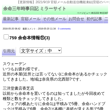
【更新情報】2021/9/19 官邸メール自動送信機能凍結(官邸のページ仕様変更のため). 2021/9/
余命三年時事日記 ミラーサイト
ページビュー:本日222 昨日347
最新記事
官邸メール
その他メール
お問合せ
初代記事
二
2016-05-20 08:42 最新コメント：2016-05-20 11:34
0 comments
759 余命本情報⑪(3)
引用元
スウェーデン
いつもお疲れ様です。
近所の本屋(近所とは言ってない)に余命本があるかチェック
してきました。地域は奈良県の北西部?です。
三洋堂書店香芝店
以前から余命本を置いてるのは知ってましたが今回改めて
種類と数をチェックしてきました。
フェアの横あたりに余命1は平積みで5冊、余命ハンドブ
ックは平積みで6冊、余命2は本棚に表紙が見える形で5冊