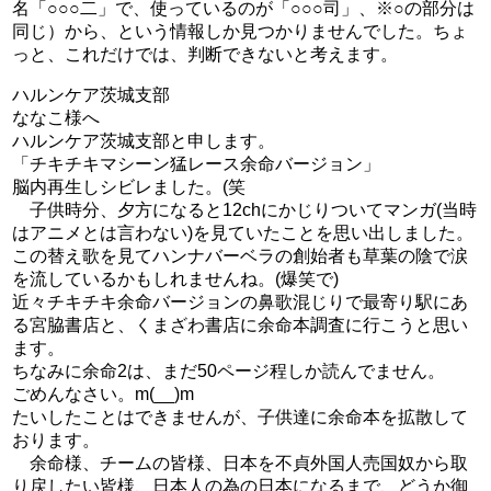
名「○○○二」で、使っているのが「○○○司」、※○の部分は
同じ）から、という情報しか見つかりませんでした。ちょ
っと、これだけでは、判断できないと考えます。
ハルンケア茨城支部
ななこ様へ
ハルンケア茨城支部と申します。
「チキチキマシーン猛レース余命バージョン」
脳内再生しシビレました。(笑
子供時分、夕方になると12chにかじりついてマンガ(当時
はアニメとは言わない)を見ていたことを思い出しました。
この替え歌を見てハンナバーベラの創始者も草葉の陰で涙
を流しているかもしれませんね。(爆笑で)
近々チキチキ余命バージョンの鼻歌混じりで最寄り駅にあ
る宮脇書店と、くまざわ書店に余命本調査に行こうと思い
ます。
ちなみに余命2は、まだ50ページ程しか読んでません。
ごめんなさい。m(__)m
たいしたことはできませんが、子供達に余命本を拡散して
おります。
余命様、チームの皆様、日本を不貞外国人売国奴から取
り戻したい皆様、日本人の為の日本になるまで、どうか御