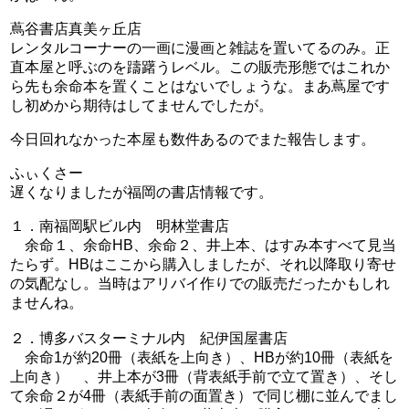
蔦谷書店真美ヶ丘店
レンタルコーナーの一画に漫画と雑誌を置いてるのみ。正
直本屋と呼ぶのを躊躇うレベル。この販売形態ではこれか
ら先も余命本を置くことはないでしょうな。まあ蔦屋です
し初めから期待はしてませんでしたが。
今日回れなかった本屋も数件あるのでまた報告します。
ふぃくさー
遅くなりましたが福岡の書店情報です。
１．南福岡駅ビル内 明林堂書店
余命１、余命HB、余命２、井上本、はすみ本すべて見当
たらず。HBはここから購入しましたが、それ以降取り寄せ
の気配なし。当時はアリバイ作りでの販売だったかもしれ
ませんね。
２．博多バスターミナル内 紀伊国屋書店
余命1が約20冊（表紙を上向き）、HBが約10冊（表紙を
上向き） 、井上本が3冊（背表紙手前で立て置き）、そし
て余命２が4冊（表紙手前の面置き）で同じ棚に並んでまし