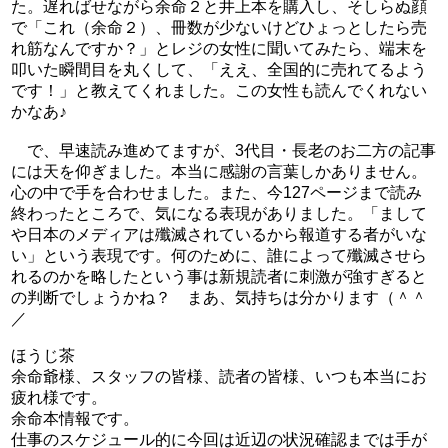
た。遅ればせながら余命２と井上本を購入し、そしらぬ顔
で「これ（余命２）、冊数が少ないけどひょっとしたら売
れ筋なんですか？」とレジの女性に聞いてみたら、端末を
叩いた瞬間目を丸くして、「ええ、全国的に売れてるよう
です！」と教えてくれました。この女性も読んでくれない
かなあ♪
で、早速読み進めてますが、3代目・長老のお二方の記事
には天を仰ぎました。本当に感謝の言葉しかありません。
心の中で手を合わせました。また、今127ページまで読み
終わったところで、気になる表現がありました。「まして
や日本のメディアは殲滅されているから報道する者がいな
い」という表現です。何のために、誰によって殲滅させら
れるのかを略したという事は新規読者に刺激が強すぎると
の判断でしょうかね？ まあ、気持ちは分かります（＾＾
／
ほうじ茶
余命爺様、スタッフの皆様、読者の皆様、いつも本当にお
疲れ様です。
余命本情報です。
仕事のスケジュール的に今回は近辺の状況確認までは手が