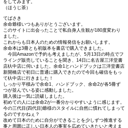
をしてみます。
（ほうじ茶）
てばさき
余命爺様いつもありがとうございます。
このサイトに出会ったことで私自身人生観が180度変わり
ました。
これからも日本人のための情報発信をお願いします。
余命本は3冊とも初版本を書店で購入できました。
今回Amazonで予約も考えましたが、5月13日の時点でフ
ライング販売していることを聞き、14日に名古屋三洋堂書
店杁中店に伺いました。余命1とハンドブックは三洋堂書店
新開橋店で初日に普通に購入できたので今回も確信をもっ
て杁中店に行きました！
しっかり平積みで余命1、ハンドブック、余命2が各5冊ず
つが並んでいる姿に感動しました。
購入後は一気に読破しました。
初めての人には余命2が一番分かりやすいように感じます。
今の三代目(四代目)爺様のスタイルに自然に慣れてしまって
るのですかねぇ？
改めて日本のために自分ができることを少しずつ推進する
事と周囲に正しい日本人の事実を広めていきたいと考えま