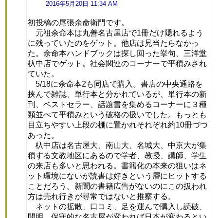
り:
2016年5月20日 11:34 AM
初投稿の尾張余命衛門です。
元祖余命本は丸善名古屋店で1冊だけ隠れるよう
に残っていたのをゲット。他店は見当たらなかっ
た。余命本ハンドブックは探し回った挙句、三洋堂
杁中店でゲット。社会関連のコーナーで平積みされ
ていた。
5/18に余命本2も同店で購入。書店の中央通路を
挟んで雑誌、単行本と分かれているが、単行本の新
刊、ベストセラー、話題書を集めるコーナーに３種
類並べて平積みという破格の扱いでした。もっとも
目立ちやすい上段の棚に置かれそれぞれ約10冊づつ
あった。
杁中店は名古屋大、南山大、名城大、中京大が集
積する文教地区にあるので学者、教授、講師、学生
の来店も多いと思われる。書籍化の本来の狙いはネ
ット環境にないが読書は好きという層にヒットする
ことだろう。新聞の書籍広告がないのにこの扱われ
方は売れ行きが尋常ではないと推察する。
ネットの拡散、口コミ、足を運んで購入し読破、
開明。保守的な名古屋が変われば日本が変わるとい