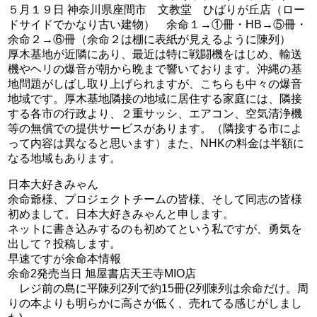
５月１９日 神奈川県座間市 文教堂 ひばりが丘店（ロー
ドサイドでかなり古い建物） 余命１→①冊・HB→⑤冊・
余命２→⑥冊（余命２は棚に表紙が見えるように陳列）
厚木基地が近隣にあり、最近は特に戦闘機をはじめ、輸送
機やヘリの爆音が朝から晩まで響いております。沖縄の基
地問題がしばし取り上げられますが、こちらも中々の爆音
地域です。厚木基地隣接の地域に居住する家庭には、隣接
する各市の行政より、２重サッシ、エアコン、空気清浄機
等の無償での提供サービスがあります。（隣接する市によ
って内容は異なると思います）また、NHKの料金は半額に
なる地域もあります。
日本大好きみゃん
余命爺様、プロジェクトチームの皆様、そして同志の皆様
初めまして。日本大好きみゃんと申します。
ネットに書き込みするのも初めてという私ですが、勇気を
出して？投稿します。
早速ですが余命本情報
余命2発売当日 旭屋書店天王寺MIO店
レジ前の島に平陳列2列で約15冊(2列陳列は余命だけ。周
りの本よりも明らかに高さが低く、売れてる感じがしまし