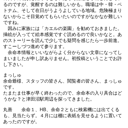
るのですが、覚醒するのは難しいかも。職場は中・韓・ベ
トナム、そして在日がうようよしている地域。危険極まり
ないからこそ目覚めてもらいたいのですがなかなか難しい
ですね。
因みに家族には「カエルの楽園」を勧めておきました。
挿絵が入ってて絵本感覚ですぐ読めるので良いかなと。あ
のストーリーを読んで少しでも疑問を感じたら一歩前進。
すこーしづつ進めて参ります。
余命本情報といいながらよく分からない文章になってし
まいましたが申し訳ありません。初投稿ということでお許
し下さい。
まっしゅ
余命爺様、スタッフの皆さん、閲覧者の皆さん、まっしゅ
です。
たまたま仕事が早く終わったので、余命本の入り具合はど
うかな？と津田沼駅周辺を探ってきました。
丸善 余命１、HB、余命２ともに検索機には出てくる
も、見当たらず。４月には棚に表紙を見せるように置いて
あったのですが。