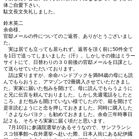
体ご自愛下さい。
駄文長文失礼しました。
鈴木英二
余命様、
官邸メールの件についてのご返答、ありがとうございまし
た。
実は居ても立っても居られず、返答を頂く前に50件全て
を1日で送ってしまいました（汗）。しかしその後はミラー
サイトにて、日替わりの３０前後の官邸メールを日課とし
て送らせていただいております。
話は変りますが、余命ハンドブックを満84歳の母にも読
んでもらおうと、アマゾンで2冊購入させていただきまし
た。実家に届いた包みを開けて、母に読んでもらうように
と兄に伝言を頼んでおりました。しかし先週電話をしたと
ころ、まだ包みも開けていない様でしたので、箱を開けて
是非読むようにと念を押しておきました。同時に購入した
「さよならパヨク」も勧めておきました。余命三年時事日
記２も、そろそろ実家に届く頃だと思います。
7月10日に参議院選挙があるそうなので、サンフランシ
スコ領事館へ在外選挙へ赴いた際、日本人街にある紀伊國