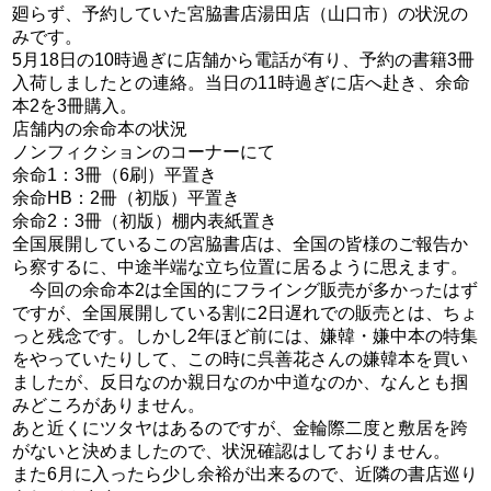
廻らず、予約していた宮脇書店湯田店（山口市）の状況の
みです。
5月18日の10時過ぎに店舗から電話が有り、予約の書籍3冊
入荷しましたとの連絡。当日の11時過ぎに店へ赴き、余命
本2を3冊購入。
店舗内の余命本の状況
ノンフィクションのコーナーにて
余命1：3冊（6刷）平置き
余命HB：2冊（初版）平置き
余命2：3冊（初版）棚内表紙置き
全国展開しているこの宮脇書店は、全国の皆様のご報告か
ら察するに、中途半端な立ち位置に居るように思えます。
今回の余命本2は全国的にフライング販売が多かったはず
ですが、全国展開している割に2日遅れでの販売とは、ちょ
っと残念です。しかし2年ほど前には、嫌韓・嫌中本の特集
をやっていたりして、この時に呉善花さんの嫌韓本を買い
ましたが、反日なのか親日なのか中道なのか、なんとも掴
みどころがありません。
あと近くにツタヤはあるのですが、金輪際二度と敷居を跨
がないと決めましたので、状況確認はしておりません。
また6月に入ったら少し余裕が出来るので、近隣の書店巡り