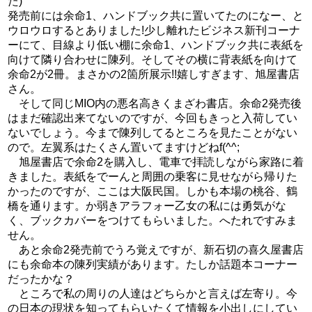
た)
発売前には余命1、ハンドブック共に置いてたのになー、と
ウロウロするとありました!少し離れたビジネス新刊コーナ
ーにて、目線より低い棚に余命1、ハンドブック共に表紙を
向けて隣り合わせに陳列。そしてその横に背表紙を向けて
余命2が2冊。まさかの2箇所展示!!嬉しすぎます、旭屋書店
さん。
そして同じMIO内の悪名高きくまざわ書店。余命2発売後
はまだ確認出来てないのですが、今回もきっと入荷してい
ないでしょう。今まで陳列してるところを見たことがない
ので。左翼系はたくさん置いてますけどねf(^^;
旭屋書店で余命2を購入し、電車で拝読しながら家路に着
きました。表紙をでーんと周囲の乗客に見せながら帰りた
かったのですが、ここは大阪民国。しかも本場の桃谷、鶴
橋を通ります。か弱きアラフォー乙女の私には勇気がな
く、ブックカバーをつけてもらいました。へたれですみま
せん。
あと余命2発売前でうろ覚えですが、新石切の喜久屋書店
にも余命本の陳列実績があります。たしか話題本コーナー
だったかな？
ところで私の周りの人達はどちらかと言えば左寄り。今
の日本の現状を知ってもらいたくて情報を小出しにしてい