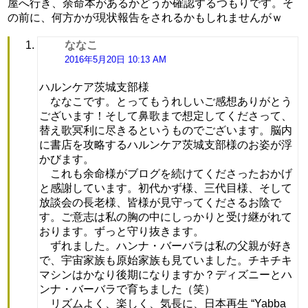
屋へ行き、余命本があるかどうか確認するつもりです。そ
の前に、何方かが現状報告をされるかもしれませんがｗ
ななこ
よ
り:
2016年5月20日 10:13 AM
ハルンケア茨城支部様
ななこです。とってもうれしいご感想ありがとう
ございます！そして鼻歌まで想定してくださって、
替え歌冥利に尽きるというものでございます。脳内
に書店を攻略するハルンケア茨城支部様のお姿が浮
かびます。
これも余命様がブログを続けてくださったおかげ
と感謝しています。初代かず様、三代目様、そして
放談会の長老様、皆様が見守ってくださるお陰で
す。ご意志は私の胸の中にしっかりと受け継がれて
おります。ずっと守り抜きます。
ずれました。ハンナ・バーバラは私の父親が好き
で、宇宙家族も原始家族も見ていました。チキチキ
マシンはかなり後期になりますか？ディズニーとハ
ンナ・バーバラで育ちました（笑）
リズムよく、楽しく、気長に、日本再生 “Yabba