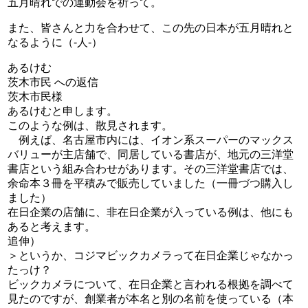
五月晴れでの運動会を祈って。
また、皆さんと力を合わせて、この先の日本が五月晴れと
なるように（-人-）
あるけむ
茨木市民 への返信
茨木市民様
あるけむと申します。
このような例は、散見されます。
例えば、名古屋市内には、イオン系スーパーのマックス
バリューが主店舗で、同居している書店が、地元の三洋堂
書店という組み合わせがあります。その三洋堂書店では、
余命本３冊を平積みで販売していました（一冊づつ購入し
ました）
在日企業の店舗に、非在日企業が入っている例は、他にも
あると考えます。
追伸）
＞というか、コジマビックカメラって在日企業じゃなかっ
たっけ？
ビックカメラについて、在日企業と言われる根拠を調べて
見たのですが、創業者が本名と別の名前を使っている（本